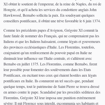
XI obtint le soutient de l'empereur, de la reine de Naples, du roi de
Hongrie, et qu'il acheta les services du condottiere anglais John
Hawkwood, Bernabo sollicita la paix. En soudoyant quelques
conseillers pontificaux, il obtint une trève favorable le 6 juin 1374.
Comme les précédents papes d'Avignon, Grégoire XI commit la
faute fatale de nommer des Français, qui ne comprenaient pas les
Italiens et que les Italiens haïssaient, comme légats et gouverneurs
des provinces ecclésiastiques d'Italie. Les Florentins, toutefois,
craignaient qu'un renforcement du pouvoir papal en Italie ne
diminuât leur influence sur l'Italie centrale, et s'allièrent avec
Bernabo en juillet 1375. Les Florentins, comme Bernabo, firent
leur possible pour fomenter des soulèvements dans les Etats
Pontificaux, en excitant tous ceux qui étaient hostiles aux légats
pontificaux en Italie. Ils connurent un tel succès que, pendant
quelque temps, tout le patrimoine de Saint Pierre se trouva dressé
en armes contre le pape. Scandalisé par les procédés séditieux des
Florentins, Grégoire XI leur imposa une punition extrêmement
sévère: Il mit Florence sous interdit, excommunia ses habitants et