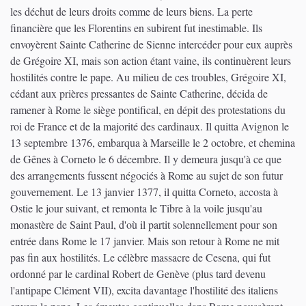
les déchut de leurs droits comme de leurs biens. La perte
financière que les Florentins en subirent fut inestimable. Ils
envoyèrent Sainte Catherine de Sienne intercéder pour eux auprès
de Grégoire XI, mais son action étant vaine, ils continuèrent leurs
hostilités contre le pape. Au milieu de ces troubles, Grégoire XI,
cédant aux prières pressantes de Sainte Catherine, décida de
ramener à Rome le siège pontifical, en dépit des protestations du
roi de France et de la majorité des cardinaux. Il quitta Avignon le
13 septembre 1376, embarqua à Marseille le 2 octobre, et chemina
de Gênes à Corneto le 6 décembre. Il y demeura jusqu'à ce que
des arrangements fussent négociés à Rome au sujet de son futur
gouvernement. Le 13 janvier 1377, il quitta Corneto, accosta à
Ostie le jour suivant, et remonta le Tibre à la voile jusqu'au
monastère de Saint Paul, d'où il partit solennellement pour son
entrée dans Rome le 17 janvier. Mais son retour à Rome ne mit
pas fin aux hostilités. Le célèbre massacre de Cesena, qui fut
ordonné par le cardinal Robert de Genève (plus tard devenu
l'antipape Clément VII), excita davantage l'hostilité des italiens