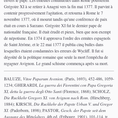
envers le pape. Les émeutes continuelles dans Rome poussèrent
Grégoire XI à se retirer à Anagni vers la fin mai 1377. Il parvint à
contenir progressivement l'agitation, et retourna à Rome le 7
novembre 1377, où il mourut tandis qu'une conférence de paix
était en cours à Sarzano. Grégoire XI fut le dernier pape de
nationalité française. Il était érudit et pieux, bien que non exempt
de népotisme. En 1374 il approuva l'ordre des ermites espagnols
de Saint Jérôme, et le 22 mai 1377 il publia cinq bulles dans
lesquelles étaient condamnées les erreurs de Wycliff. Il fut si
dégoûté de la politique romaine que seule la mort l'empêcha de
regagner Avignon. Le grand schisme commença après sa mort.
BALUZE,
Vitoe Paparum Avenion.
(Paris, 1693), 452-486, 1059-
1234; GHERARDI,
La guerra dei Fiorentini con Papa Gregoria
XI, detta la guerra degli Otto Santi
(Florence, 1868); SCHOLZ,
Die Ruckkehr Gregors XI. von Avignon nach Rom.
(Hirschberg,
1884); KIRSCH,
Die Ruckkehr der Papste Urban V. und Gregor
XI.
(Paderborn, 1898); PASTOR,
Gesch. der Papste seit dem
Ausgang des Mittelalters
, 4th ed. (Fribourg, 1901), 101-114, tr.