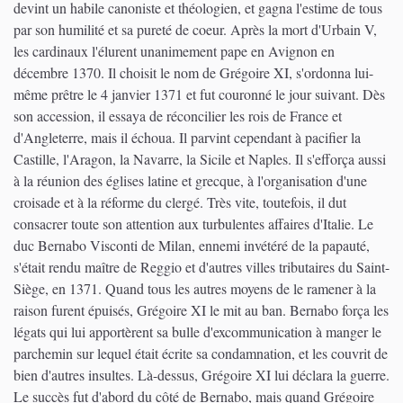
devint un habile canoniste et théologien, et gagna l'estime de tous
par son humilité et sa pureté de coeur. Après la mort d'Urbain V,
les cardinaux l'élurent unanimement pape en Avignon en
décembre 1370. Il choisit le nom de Grégoire XI, s'ordonna lui-
même prêtre le 4 janvier 1371 et fut couronné le jour suivant. Dès
son accession, il essaya de réconcilier les rois de France et
d'Angleterre, mais il échoua. Il parvint cependant à pacifier la
Castille, l'Aragon, la Navarre, la Sicile et Naples. Il s'efforça aussi
à la réunion des églises latine et grecque, à l'organisation d'une
croisade et à la réforme du clergé. Très vite, toutefois, il dut
consacrer toute son attention aux turbulentes affaires d'Italie. Le
duc Bernabo Visconti de Milan, ennemi invétéré de la papauté,
s'était rendu maître de Reggio et d'autres villes tributaires du Saint-
Siège, en 1371. Quand tous les autres moyens de le ramener à la
raison furent épuisés, Grégoire XI le mit au ban. Bernabo força les
légats qui lui apportèrent sa bulle d'excommunication à manger le
parchemin sur lequel était écrite sa condamnation, et les couvrit de
bien d'autres insultes. Là-dessus, Grégoire XI lui déclara la guerre.
Le succès fut d'abord du côté de Bernabo, mais quand Grégoire