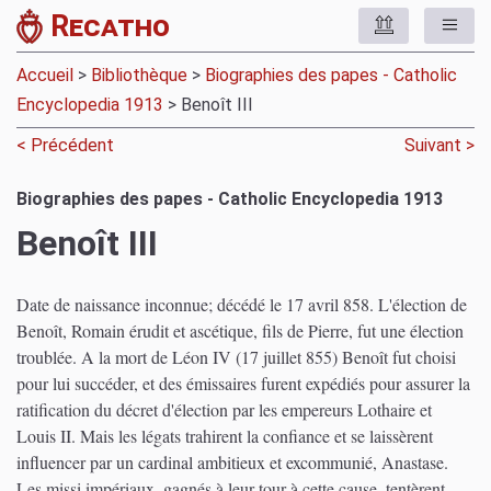
Recatho
Accueil
>
Bibliothèque
>
Biographies des papes - Catholic
Encyclopedia 1913
> Benoît III
< Précédent
Suivant >
Biographies des papes - Catholic Encyclopedia 1913
Benoît III
Date de naissance inconnue; décédé le 17 avril 858. L'élection de
Benoît, Romain érudit et ascétique, fils de Pierre, fut une élection
troublée. A la mort de Léon IV (17 juillet 855) Benoît fut choisi
pour lui succéder, et des émissaires furent expédiés pour assurer la
ratification du décret d'élection par les empereurs Lothaire et
Louis II. Mais les légats trahirent la confiance et se laissèrent
influencer par un cardinal ambitieux et excommunié, Anastase.
Les missi impériaux, gagnés à leur tour à cette cause, tentèrent