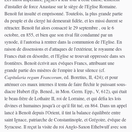
d'installer de force Anastase sur le siège de l'Eglise Romaine.
Benoît fut insulté et emprisonné. Toutefois, la plus grande partie
du peuple et du clergé lui demeurait fidèle, et les missi durent se
rétracter. Benoît fut alors consacré le 29 septembre , ou le 6
octobre, en 855, et bien que son rival fût condamné par un
synode, il l'autorisa à rentrer dans la communion de l'Eglise. En
raison de dissensions et d'attaques de l'extérieur, le royaume des
Francs était en désordre, et l'Eglise se trouvait oppressée dans ses
frontières. Benoît écrivit aux évêques Francs, attribuant une
grande partie des misères de l'empire à leur silence (cf.
Capitularia regum Francorum
, ed. Boretius, II, 424); et pour
atténuer ces maux internes il tenta de faire fléchir le puissant sous-
diacre Hubert (Ep. Bened., in Mon. Germ. Epp., V, 612), qui était
le beau-frère de Lothaire II, roi de Lorraine, et qui défia les lois
divines et humaines jusqu'à ce qu'il fût tué, en 864. Dans un appel
lancé à Benoît depuis l'Orient, il tint la balance équilibrée entre
saint Ignace, patriarche de Constantinople, et Grégoire, évêque de
Syracuse. Il reçut la visite du roi Anglo-Saxon Ethelwulf avec son