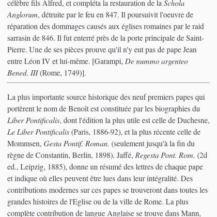
célèbre fils Alfred, et compléta la restauration de la
Schola
Anglorum
, détruite par le feu en 847. Il poursuivit l'oeuvre de
réparation des dommages causés aux églises romaines par le raid
sarrasin de 846. Il fut enterré près de la porte principale de Saint-
Pierre. Une de ses pièces prouve qu'il n'y eut pas de pape Jean
entre Léon IV et lui-même. [Garampi,
De nummo argenteo
Bened. III
(Rome, 1749)].
La plus importante source historique des neuf premiers papes qui
portèrent le nom de Benoît est constituée par les biographies du
Liber Pontificalis
, dont l'édition la plus utile est celle de Duchesne,
Le Liber Pontificalis
(Paris, 1886-92), et la plus récente celle de
Mommsen,
Gesta Pontif. Roman.
(seulement jusqu'à la fin du
règne de Constantin, Berlin, 1898). Jaffé,
Regesta Pont. Rom.
(2d
ed., Leipzig, 1885), donne un résumé des lettres de chaque pape
et indique où elles peuvent être lues dans leur intégralité. Des
contributions modernes sur ces papes se trouveront dans toutes les
grandes histoires de l'Eglise ou de la ville de Rome. La plus
complète contribution de langue Anglaise se trouve dans Mann,