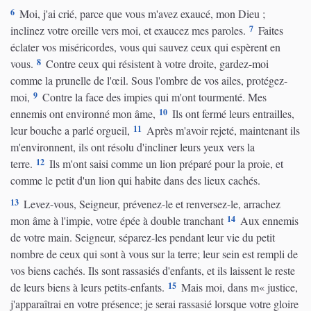
6
Moi, j'ai crié, parce que vous m'avez exaucé, mon Dieu ;
7
inclinez votre oreille vers moi, et exaucez mes paroles.
Faites
éclater vos miséricordes, vous qui sauvez ceux qui espèrent en
8
vous.
Contre ceux qui résistent à votre droite, gardez-moi
comme la prunelle de l'œil. Sous l'ombre de vos ailes, protégez-
9
moi,
Contre la face des impies qui m'ont tourmenté. Mes
10
ennemis ont environné mon âme,
Ils ont fermé leurs entrailles,
11
leur bouche a parlé orgueil,
Après m'avoir rejeté, maintenant ils
m'environnent, ils ont résolu d'incliner leurs yeux vers la
12
terre.
Ils m'ont saisi comme un lion préparé pour la proie, et
comme le petit d'un lion qui habite dans des lieux cachés.
13
Levez-vous, Seigneur, prévenez-le et renversez-le, arrachez
14
mon âme à l'impie, votre épée à double tranchant
Aux ennemis
de votre main. Seigneur, séparez-les pendant leur vie du petit
nombre de ceux qui sont à vous sur la terre; leur sein est rempli de
vos biens cachés. Ils sont rassasiés d'enfants, et ils laissent le reste
15
de leurs biens à leurs petits-enfants.
Mais moi, dans m« justice,
j'apparaîtrai en votre présence; je serai rassasié lorsque votre gloire