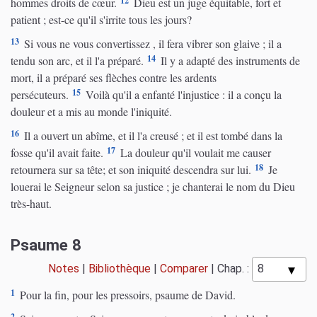
12
hommes droits de cœur.
Dieu est un juge équitable, fort et
patient ; est-ce qu'il s'irrite tous les jours?
13
Si vous ne vous convertissez , il fera vibrer son glaive ; il a
14
tendu son arc, et il l'a préparé.
Il y a adapté des instruments de
mort, il a préparé ses flèches contre les ardents
15
persécuteurs.
Voilà qu'il a enfanté l'injustice : il a conçu la
douleur et a mis au monde l'iniquité.
16
Il a ouvert un abîme, et il l'a creusé ; et il est tombé dans la
17
fosse qu'il avait faite.
La douleur qu'il voulait me causer
18
retournera sur sa tête; et son iniquité descendra sur lui.
Je
louerai le Seigneur selon sa justice ; je chanterai le nom du Dieu
très-haut.
Psaume 8
Notes
|
Bibliothèque
|
Comparer
|
Chap. :
1
Pour la fin, pour les pressoirs, psaume de David.
2