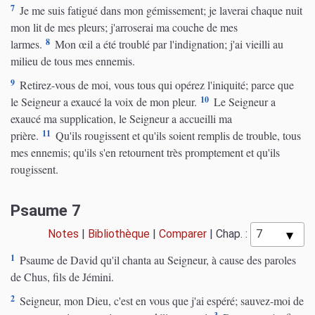
7
Je me suis fatigué dans mon gémissement; je laverai chaque nuit
mon lit de mes pleurs; j'arroserai ma couche de mes
8
larmes.
Mon œil a été troublé par l'indignation; j'ai vieilli au
milieu de tous mes ennemis.
9
Retirez-vous de moi, vous tous qui opérez l'iniquité; parce que
10
le Seigneur a exaucé la voix de mon pleur.
Le Seigneur a
exaucé ma supplication, le Seigneur a accueilli ma
11
prière.
Qu'ils rougissent et qu'ils soient remplis de trouble, tous
mes ennemis; qu'ils s'en retournent très promptement et qu'ils
rougissent.
Psaume 7
Notes
|
Bibliothèque
|
Comparer
|
Chap. :
1
Psaume de David qu'il chanta au Seigneur, à cause des paroles
de Chus, fils de Jémini.
2
Seigneur, mon Dieu, c'est en vous que j'ai espéré; sauvez-moi de