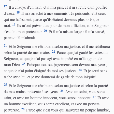
17
Il a envoyé d'en haut, et il m'a pris, et il m'a retiré d'un gouffre
18
d'eaux.
Il m'a arraché à mes ennemis très puissants, et à ceux
qui me haïssaient, parce qu'ils étaient devenus plus forts que
19
moi.
Ils m'ont prévenu au jour de mon affliction, et le Seigneur
20
s'est fait mon protecteur.
Et il m'a mis au large : il m'a sauvé,
parce qu'il m'aimait.
21
Et le Seigneur me rétribuera selon ma justice, et il me rétribuera
22
selon la pureté de mes mains,
Parce que j'ai gardé les voies du
Seigneur, et que je n'ai pas agi avec impiété en m'éloignant de
23
mon Dieu.
Puisque tous ses jugements sont devant mes yeux,
24
et que je n'ai point éloigné de moi ses justices.
Et je serai sans
tache avec lui, et je me donnerai de garde de mon iniquité.
25
Et le Seigneur me rétribuera selon ma justice et selon la pureté
26
de mes mains, présente à ses yeux.
Avec un saint, vous serez
27
saint, et avec un homme innocent, vous serez innocent;
Et avec
un homme excellent, vous serez excellent, et avec un pervers
28
perversité.
Parce que c'est vous qui sauverez un peuple humble,