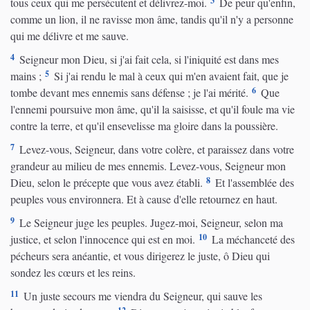
3
tous ceux qui me persécutent et délivrez-moi.
De peur qu'enfin,
comme un lion, il ne ravisse mon âme, tandis qu'il n'y a personne
qui me délivre et me sauve.
4
Seigneur mon Dieu, si j'ai fait cela, si l'iniquité est dans mes
5
mains ;
Si j'ai rendu le mal à ceux qui m'en avaient fait, que je
6
tombe devant mes ennemis sans défense ; je l'ai mérité.
Que
l'ennemi poursuive mon âme, qu'il la saisisse, et qu'il foule ma vie
contre la terre, et qu'il ensevelisse ma gloire dans la poussière.
7
Levez-vous, Seigneur, dans votre colère, et paraissez dans votre
grandeur au milieu de mes ennemis. Levez-vous, Seigneur mon
8
Dieu, selon le précepte que vous avez établi.
Et l'assemblée des
peuples vous environnera. Et à cause d'elle retournez en haut.
9
Le Seigneur juge les peuples. Jugez-moi, Seigneur, selon ma
10
justice, et selon l'innocence qui est en moi.
La méchanceté des
pécheurs sera anéantie, et vous dirigerez le juste, ô Dieu qui
sondez les cœurs et les reins.
11
Un juste secours me viendra du Seigneur, qui sauve les