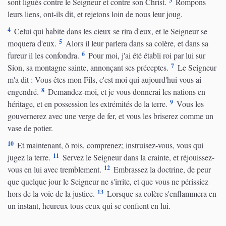
3
sont ligués contre le Seigneur et contre son Christ.
Rompons
leurs liens, ont-ils dit, et rejetons loin de nous leur joug.
4
Celui qui habite dans les cieux se rira d'eux, et le Seigneur se
5
moquera d'eux.
Alors il leur parlera dans sa colère, et dans sa
6
fureur il les confondra.
Pour moi, j'ai été établi roi par lui sur
7
Sion, sa montagne sainte, annonçant ses préceptes.
Le Seigneur
m'a dit : Vous êtes mon Fils, c'est moi qui aujourd'hui vous ai
8
engendré.
Demandez-moi, et je vous donnerai les nations en
9
héritage, et en possession les extrémités de la terre.
Vous les
gouvernerez avec une verge de fer, et vous les briserez comme un
vase de potier.
10
Et maintenant, ô rois, comprenez; instruisez-vous, vous qui
11
jugez la terre.
Servez le Seigneur dans la crainte, et réjouissez-
12
vous en lui avec tremblement.
Embrassez la doctrine, de peur
que quelque jour le Seigneur ne s'irrite, et que vous ne périssiez
13
hors de la voie de la justice.
Lorsque sa colère s'enflammera en
un instant, heureux tous ceux qui se confient en lui.