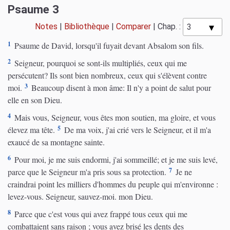
Psaume 3
Notes
|
Bibliothèque
|
Comparer
|
Chap. :
1
Psaume de David, lorsqu'il fuyait devant Absalom son fils.
2
Seigneur, pourquoi se sont-ils multipliés, ceux qui me
persécutent? Ils sont bien nombreux, ceux qui s'élèvent contre
3
moi.
Beaucoup disent à mon âme: Il n'y a point de salut pour
elle en son Dieu.
4
Mais vous, Seigneur, vous êtes mon soutien, ma gloire, et vous
5
élevez ma tête.
De ma voix, j'ai crié vers le Seigneur, et il m'a
exaucé de sa montagne sainte.
6
Pour moi, je me suis endormi, j'ai sommeillé; et je me suis levé,
7
parce que le Seigneur m'a pris sous sa protection.
Je ne
craindrai point les milliers d'hommes du peuple qui m'environne :
levez-vous. Seigneur, sauvez-moi. mon Dieu.
8
Parce que c'est vous qui avez frappé tous ceux qui me
combattaient sans raison ; vous avez brisé les dents des