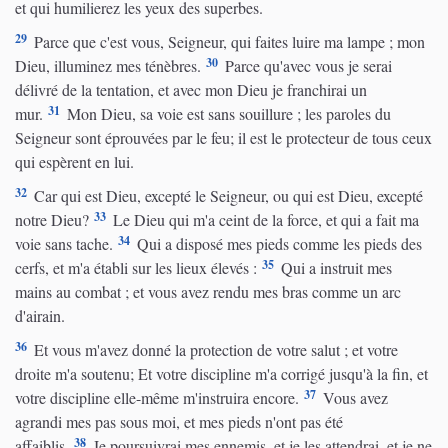
et qui humilierez les yeux des superbes.
29
Parce que c'est vous, Seigneur, qui faites luire ma lampe ; mon
30
Dieu, illuminez mes ténèbres.
Parce qu'avec vous je serai
délivré de la tentation, et avec mon Dieu je franchirai un
31
mur.
Mon Dieu, sa voie est sans souillure ; les paroles du
Seigneur sont éprouvées par le feu; il est le protecteur de tous ceux
qui espèrent en lui.
32
Car qui est Dieu, excepté le Seigneur, ou qui est Dieu, excepté
33
notre Dieu?
Le Dieu qui m'a ceint de la force, et qui a fait ma
34
voie sans tache.
Qui a disposé mes pieds comme les pieds des
35
cerfs, et m'a établi sur les lieux élevés :
Qui a instruit mes
mains au combat ; et vous avez rendu mes bras comme un arc
d'airain.
36
Et vous m'avez donné la protection de votre salut ; et votre
droite m'a soutenu; Et votre discipline m'a corrigé jusqu'à la fin, et
37
votre discipline elle-même m'instruira encore.
Vous avez
agrandi mes pas sous moi, et mes pieds n'ont pas été
38
affaiblis.
Je poursuivrai mes ennemis, et je les attendrai, et je ne