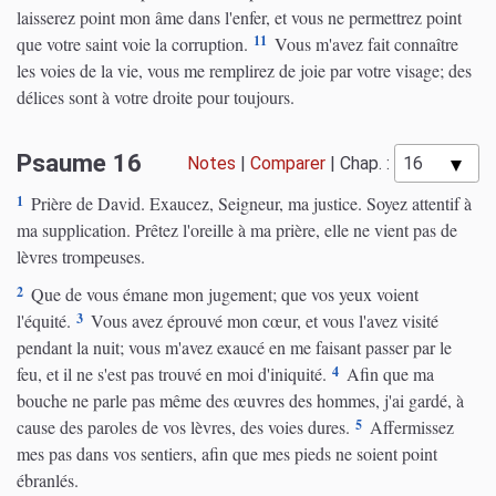
laisserez point mon âme dans l'enfer, et vous ne permettrez point
11
que votre saint voie la corruption.
Vous m'avez fait connaître
les voies de la vie, vous me remplirez de joie par votre visage; des
délices sont à votre droite pour toujours.
Psaume 16
Notes
|
Comparer
|
Chap. :
1
Prière de David. Exaucez, Seigneur, ma justice. Soyez attentif à
ma supplication. Prêtez l'oreille à ma prière, elle ne vient pas de
lèvres trompeuses.
2
Que de vous émane mon jugement; que vos yeux voient
3
l'équité.
Vous avez éprouvé mon cœur, et vous l'avez visité
pendant la nuit; vous m'avez exaucé en me faisant passer par le
4
feu, et il ne s'est pas trouvé en moi d'iniquité.
Afin que ma
bouche ne parle pas même des œuvres des hommes, j'ai gardé, à
5
cause des paroles de vos lèvres, des voies dures.
Affermissez
mes pas dans vos sentiers, afin que mes pieds ne soient point
ébranlés.