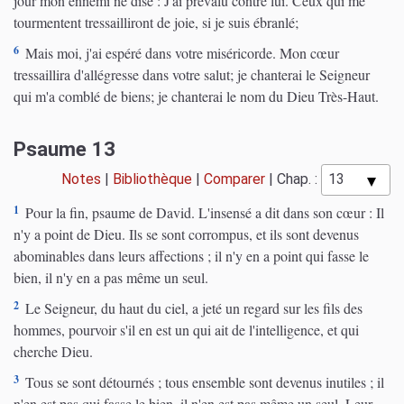
jour mon ennemi ne dise : J'ai prévalu contre lui. Ceux qui me
tourmentent tressailliront de joie, si je suis ébranlé;
6
Mais moi, j'ai espéré dans votre miséricorde. Mon cœur
tressaillira d'allégresse dans votre salut; je chanterai le Seigneur
qui m'a comblé de biens; je chanterai le nom du Dieu Très-Haut.
Psaume 13
Notes
|
Bibliothèque
|
Comparer
|
Chap. :
1
Pour la fin, psaume de David. L'insensé a dit dans son cœur : Il
n'y a point de Dieu. Ils se sont corrompus, et ils sont devenus
abominables dans leurs affections ; il n'y en a point qui fasse le
bien, il n'y en a pas même un seul.
2
Le Seigneur, du haut du ciel, a jeté un regard sur les fils des
hommes, pourvoir s'il en est un qui ait de l'intelligence, et qui
cherche Dieu.
3
Tous se sont détournés ; tous ensemble sont devenus inutiles ; il
n'en est pas qui fasse le bien, il n'en est pas même un seul. Leur