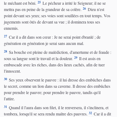
25
le méchant est béni.
Le pécheur a irrité le Seigneur; il ne se
26
mettra pas en peine de la grandeur de sa colère.
Dieu n'est
point devant ses yeux; ses voies sont souillées en tout temps. Vos
jugements sont ôtés de devant sa vue ; il dominera tous ses
ennemis.
27
Car il a dit dans son cœur : Je ne serai point ébranlé ; de
génération en génération je serai sans aucun mal.
28
Sa bouche est pleine de malédiction, d'amertume et de fraude :
29
sous sa langue sont le travail et la douleur.
Il est assis en
embuscade avec les riches, dans des lieux cachés, afin de tuer
l'innocent.
30
Ses yeux observent le pauvre : il lui dresse des embûches dans
le secret, comme un lion dans sa caverne. Il dresse des embûches
pour prendre le pauvre; pour prendre le pauvre, tandis qu'il
l'attire.
31
Quand il l'aura dans son filet, il le renversera, il s'inclinera, et
32
tombera, lorsqu'il se sera rendu maître des pauvres.
Car il a dit