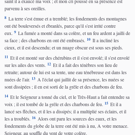
saint il a exaucé ma voix ; et mon cri poussé en sa présence est
parvenu à ses oreilles.
8
La terre s'est émue et a tremblé; les fondements des montagnes
ont été bouleversés et ébranlés, parce qu'il s'est irrité contre
9
eux.
La fumée a monté dans sa colère, et un feu ardent a jailli de
10
sa face ; des charbons en ont été embrasés.
Il a incliné les
cieux, et il est descendu; et un nuage obscur est sous ses pieds.
11
Et il est monté sur des chérubins et il s'est envolé; il s'est envolé
12
sur les ailes des vents.
Et il a fait des ténèbres son lieu de
retraite; autour de lui est sa tente, une eau ténébreuse est dans les
13
nuées de l'air.
A l'éclat qui jaillit de sa présence, les nuées se
sont dissipées ; il en est sorti de la grêle et des charbons de feu.
14
Et le Seigneur a tonné du ciel, et le Très-Haut a fait entendre sa
15
voix ; il est tombé de la grêle et des charbons de feu.
Et il a
lancé ses flèches, et il les a dissipés; il a multiplié ses éclairs, et il
16
les a troublés.
Alors ont paru les sources des eaux, et les
fondements du globe de la terre ont été mis à nu, A votre menace.
Seigneur, au souffle du vent de votre colère.