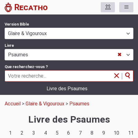
Recatho
Version Bible
Glaire & Vigouroux
Livre
Psaumes
✖
Que recherchez-vous ?
|
Livre des Psaumes
Accueil
>
Glaire & Vigouroux
>
Psaumes
Livre des Psaumes
1
2
3
4
5
6
7
8
9
10
11