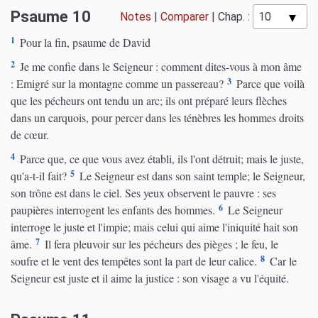
Psaume 10
Notes
|
Comparer
|
Chap. :
1
Pour la fin, psaume de David
2
Je me confie dans le Seigneur : comment dites-vous à mon âme
3
: Emigré sur la montagne comme un passereau?
Parce que voilà
que les pécheurs ont tendu un arc; ils ont préparé leurs flèches
dans un carquois, pour percer dans les ténèbres les hommes droits
de cœur.
4
Parce que, ce que vous avez établi, ils l'ont détruit; mais le juste,
5
qu'a-t-il fait?
Le Seigneur est dans son saint temple; le Seigneur,
son trône est dans le ciel. Ses yeux observent le pauvre : ses
6
paupières interrogent les enfants des hommes.
Le Seigneur
interroge le juste et l'impie; mais celui qui aime l'iniquité hait son
7
âme.
Il fera pleuvoir sur les pécheurs des pièges ; le feu, le
8
soufre et le vent des tempêtes sont la part de leur calice.
Car le
Seigneur est juste et il aime la justice : son visage a vu l'équité.