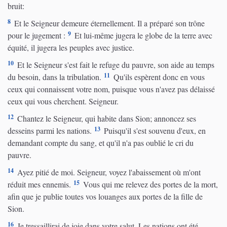
bruit:
8
Et le Seigneur demeure éternellement. Il a préparé son trône
9
pour le jugement :
Et lui-même jugera le globe de la terre avec
équité, il jugera les peuples avec justice.
10
Et le Seigneur s'est fait le refuge du pauvre, son aide au temps
11
du besoin, dans la tribulation.
Qu'ils espèrent donc en vous
ceux qui connaissent votre nom, puisque vous n'avez pas délaissé
ceux qui vous cherchent. Seigneur.
12
Chantez le Seigneur, qui habite dans Sion; annoncez ses
13
desseins parmi les nations.
Puisqu'il s'est souvenu d'eux, en
demandant compte du sang, et qu'il n'a pas oublié le cri du
pauvre.
14
Ayez pitié de moi. Seigneur, voyez l'abaissement où m'ont
15
réduit mes ennemis.
Vous qui me relevez des portes de la mort,
afin que je publie toutes vos louanges aux portes de la fille de
Sion.
16
Je tressaillirai de joie dans votre salut. Les nations ont été