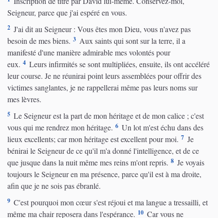
Inscription de titre par David lui-même. Conservez-moi,
Seigneur, parce que j'ai espéré en vous.
2
J'ai dit au Seigneur : Vous êtes mon Dieu, vous n'avez pas
3
besoin de mes biens.
Aux saints qui sont sur la terre, il a
manifesté d'une manière admirable mes volontés pour
4
eux.
Leurs infirmités se sont multipliées, ensuite, ils ont accéléré
leur course. Je ne réunirai point leurs assemblées pour offrir des
victimes sanglantes, je ne rappellerai même pas leurs noms sur
mes lèvres.
5
Le Seigneur est la part de mon héritage et de mon calice ; c'est
6
vous qui me rendrez mon héritage.
Un lot m'est échu dans des
7
lieux excellents; car mon héritage est excellent pour moi.
Je
bénirai le Seigneur de ce qu'il m'a donné l'intelligence, et de ce
8
que jusque dans la nuit même mes reins m'ont repris.
Je voyais
toujours le Seigneur en ma présence, parce qu'il est à ma droite,
afin que je ne sois pas ébranlé.
9
C'est pourquoi mon cœur s'est réjoui et ma langue a tressailli, et
10
même ma chair reposera dans l'espérance.
Car vous ne