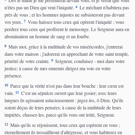
Dès le matin je me présenterai devant vous, et je verrai que vous
6
n'êtes pas un Dieu qui veut l'iniquité.
Le méchant n'habitera pas
près de vous ; et les hommes injustes ne subsisteront pas devant
7
vos yeux.
Vous haïssez tous ceux qui opèrent l'iniquité ; vous
perdrez tous ceux qui profèrent le mensonge. Le Seigneur aura en
abomination un homme de sang et un fourbe.
8
Mais moi, grâce à la multitude de vos miséricordes, j'entrerai
dans votre maison ; j'adorerai en approchant de votre saint temple,
9
pénétré de votre crainte.
Seigneur, conduisez - moi dans votre
justice; à cause de mes ennemis dirigez ma voie en votre
présence.
10
Parce que la vérité n'est pas dans leur bouche : leur cœur est
11
vain.
C'est un sépulcre ouvert que leur gosier; avec leurs
langues ils agissaient astucieusement : jugez-les, ô Dieu. Qu'ils
soient déçus de leurs pensées; à cause de la multitude de leurs
impiétés, chassez-les, parce qu'ils vous ont irrité, Seigneur.
12
Mais qu'ils se réjouissent, tous ceux qui espèrent en vous ;
éternellement ils tressailliront d'allégresse, et vous habiterez en