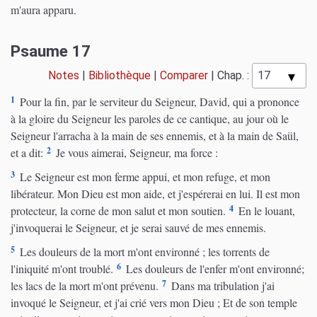
m'aura apparu.
Psaume 17
Notes
|
Bibliothèque
|
Comparer
|
Chap. :
1
Pour la fin, par le serviteur du Seigneur, David, qui a prononce
à la gloire du Seigneur les paroles de ce cantique, au jour où le
Seigneur l'arracha à la main de ses ennemis, et à la main de Saül,
2
et a dit:
Je vous aimerai, Seigneur, ma force :
3
Le Seigneur est mon ferme appui, et mon refuge, et mon
libérateur. Mon Dieu est mon aide, et j'espérerai en lui. Il est mon
4
protecteur, la corne de mon salut et mon soutien.
En le louant,
j'invoquerai le Seigneur, et je serai sauvé de mes ennemis.
5
Les douleurs de la mort m'ont environné ; les torrents de
6
l'iniquité m'ont troublé.
Les douleurs de l'enfer m'ont environné;
7
les lacs de la mort m'ont prévenu.
Dans ma tribulation j'ai
invoqué le Seigneur, et j'ai crié vers mon Dieu ; Et de son temple