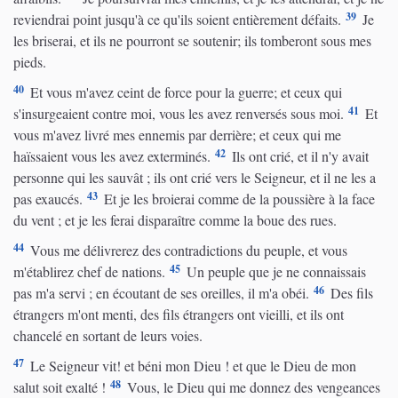
39
reviendrai point jusqu'à ce qu'ils soient entièrement défaits.
Je
les briserai, et ils ne pourront se soutenir; ils tomberont sous mes
pieds.
40
Et vous m'avez ceint de force pour la guerre; et ceux qui
41
s'insurgeaient contre moi, vous les avez renversés sous moi.
Et
vous m'avez livré mes ennemis par derrière; et ceux qui me
42
haïssaient vous les avez exterminés.
Ils ont crié, et il n'y avait
personne qui les sauvât ; ils ont crié vers le Seigneur, et il ne les a
43
pas exaucés.
Et je les broierai comme de la poussière à la face
du vent ; et je les ferai disparaître comme la boue des rues.
44
Vous me délivrerez des contradictions du peuple, et vous
45
m'établirez chef de nations.
Un peuple que je ne connaissais
46
pas m'a servi ; en écoutant de ses oreilles, il m'a obéi.
Des fils
étrangers m'ont menti, des fils étrangers ont vieilli, et ils ont
chancelé en sortant de leurs voies.
47
Le Seigneur vit! et béni mon Dieu ! et que le Dieu de mon
48
salut soit exalté !
Vous, le Dieu qui me donnez des vengeances