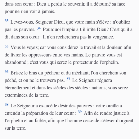
dans son cœur : Dieu a perdu le souvenir, il a détourné sa face
pour ne rien voir à jamais.
33
Levez-vous, Seigneur Dieu, que votre main s'élève : n'oubliez
34
pas les pauvres.
Pourquoi l'impie a-t-il irrité Dieu? C'est qu'il a
dit dans son cœur : Il n'en recherchera pas la vengeance.
35
Vous le voyez; car vous considérez le travail et la douleur, afin
de livrer les oppresseurs entre vos mains. Le pauvre vous est
abandonné ; c'est vous qui serez le protecteur de l'orphelin.
36
Brisez le bras du pécheur et du méchant; l'on cherchera son
37
péché, et on ne le trouvera pas.
Le Seigneur régnera
éternellement et dans les siècles des siècles : nations, vous serez
exterminées de la terre.
38
Le Seigneur a exaucé le désir des pauvres : votre oreille a
39
entendu la préparation de leur cœur :
Afin de rendre justice à
l'orphelin et au faible, afin que l'homme cesse de s'élever d'orgueil
sur la terre.