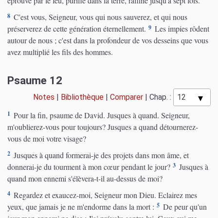
éprouvé par le feu, purifié dans la terre, raffiné jusqu'à sept fois.
8
C'est vous, Seigneur, vous qui nous sauverez, et qui nous
9
préserverez de cette génération éternellement.
Les impies rôdent
autour de nous ; c'est dans la profondeur de vos desseins que vous
avez multiplié les fils des hommes.
Psaume 12
Notes
|
Bibliothèque
|
Comparer
|
Chap. :
1
Pour la fin, psaume de David. Jusques à quand. Seigneur,
m'oublierez-vous pour toujours? Jusques a quand détournerez-
vous de moi votre visage?
2
Jusques à quand formerai-je des projets dans mon âme, et
3
donnerai-je du tourment à mon cœur pendant le jour?
Jusques à
quand mon ennemi s'élèvera-t-il au-dessus de moi?
4
Regardez et exaucez-moi, Seigneur mon Dieu. Eclairez mes
5
yeux, que jamais je ne m'endorme dans la mort :
De peur qu'un