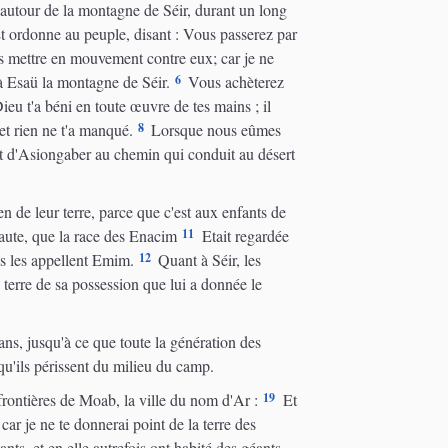
 autour de la montagne de Séir, durant un long
 ordonne au peuple, disant : Vous passerez par
 mettre en mouvement contre eux; car je ne
6
 à Esaü la montagne de Séir.
Vous achèterez
eu t'a béni en toute œuvre de tes mains ; il
8
et rien ne t'a manqué.
Lorsque nous eûmes
h et d'Asiongaber au chemin qui conduit au désert
en de leur terre, parce que c'est aux enfants de
11
haute, que la race des Enacim
Etait regardée
12
s les appellent Emim.
Quant à Séir, les
a terre de sa possession que lui a donnée le
ns, jusqu'à ce que toute la génération des
u'ils périssent du milieu du camp.
19
frontières de Moab, la ville du nom d'Ar :
Et
ar je ne te donnerai point de la terre des
ants, et en elle autrefois ont habité des géants