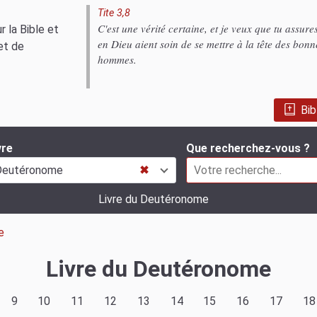
Tite 3,8
C'est une vérité certaine, et je veux que tu assur
 la Bible et
en Dieu aient soin de se mettre à la tête des bonn
et de
hommes.
Bib
vre
Que recherchez-vous ?
Deutéronome
✖
Livre du Deutéronome
e
Livre du Deutéronome
9
10
11
12
13
14
15
16
17
18