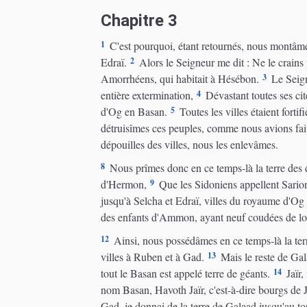
Chapitre 3
1
C'est pourquoi, étant retournés, nous montâmes
2
Edraï.
Alors le Seigneur me dit : Ne le crains p
3
Amorrhéens, qui habitait à Hésébon.
Le Seign
4
entière extermination,
Dévastant toutes ses cit
5
d'Og en Basan.
Toutes les villes étaient forti
détruisîmes ces peuples, comme nous avions fait 
dépouilles des villes, nous les enlevâmes.
8
Nous prîmes donc en ce temps-là la terre des 
9
d'Hermon,
Que les Sidoniens appellent Sarion
jusqu'à Selcha et Edraï, villes du royaume d'Og
des enfants d'Ammon, ayant neuf coudées de lon
12
Ainsi, nous possédâmes en ce temps-là la terr
13
villes à Ruben et à Gad.
Mais le reste de Gala
14
tout le Basan est appelé terre de géants.
Jaïr,
nom Basan, Havoth Jaïr, c'est-à-dire bourgs de Ja
Gad, je donnai de la terre de Galaad jusqu'au to