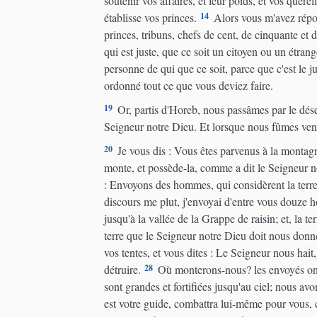
soutenir vos affaires, et leur poids, et vos querell
14
établisse vos princes.
Alors vous m'avez répon
princes, tribuns, chefs de cent, de cinquante et
qui est juste, que ce soit un citoyen ou un étrang
personne de qui que ce soit, parce que c'est le j
ordonné tout ce que vous deviez faire.
19
Or, partis d'Horeb, nous passâmes par le dése
Seigneur notre Dieu. Et lorsque nous fûmes ve
20
Je vous dis : Vous êtes parvenus à la montag
monte, et possède-la, comme a dit le Seigneur not
: Envoyons des hommes, qui considèrent la terre,
discours me plut, j'envoyai d'entre vous douze 
jusqu'à la vallée de la Grappe de raisin; et, la te
terre que le Seigneur notre Dieu doit nous donn
vos tentes, et vous dites : Le Seigneur nous hait,
28
détruire.
Où monterons-nous? les envoyés ont ép
sont grandes et fortifiées jusqu'au ciel; nous avo
est votre guide, combattra lui-même pour vous, c