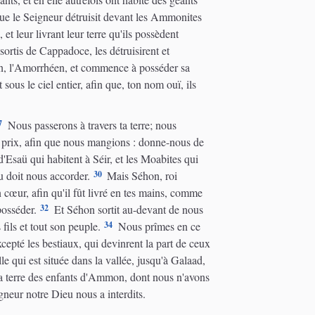
ue le Seigneur détruisit devant les Ammonites
et leur livrant leur terre qu'ils possèdent
ortis de Cappadoce, les détruisirent et
bon, l'Amorrhéen, et commence à posséder sa
sous le ciel entier, afin que, ton nom ouï, ils
7
Nous passerons à travers ta terre; nous
 prix, afin que nous mangions : donne-nous de
'Esaü qui habitent à Séir, et les Moabites qui
30
u doit nous accorder.
Mais Séhon, roi
 cœur, afin qu'il fût livré en tes mains, comme
32
posséder.
Et Séhon sortit au-devant de nous
34
fils et tout son peuple.
Nous prîmes en ce
epté les bestiaux, qui devinrent la part de ceux
le qui est située dans la vallée, jusqu'à Galaad,
a terre des enfants d'Ammon, dont nous n'avons
igneur notre Dieu nous a interdits.