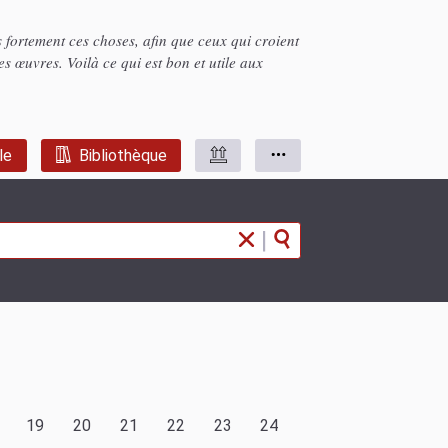
es fortement ces choses, afin que ceux qui croient
es œuvres. Voilà ce qui est bon et utile aux
le
Bibliothèque
|
19
20
21
22
23
24
25
26
27