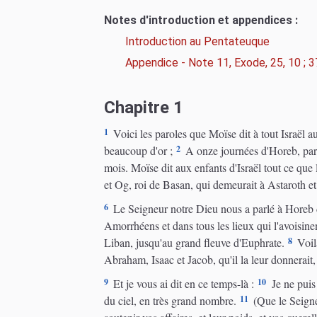
Notes d'introduction et appendices :
Introduction au Pentateuque
Appendice - Note 11, Exode, 25, 10 ; 
Chapitre 1
1
Voici les paroles que Moïse dit à tout Israël a
2
beaucoup d'or ;
A onze journées d'Horeb, par 
mois. Moïse dit aux enfants d'Israël tout ce que 
et Og, roi de Basan, qui demeurait à Astaroth et
6
Le Seigneur notre Dieu nous a parlé à Horeb 
Amorrhéens et dans tous les lieux qui l'avoisinen
8
Liban, jusqu'au grand fleuve d'Euphrate.
Voilà
Abraham, Isaac et Jacob, qu'il la leur donnerait, 
9
10
Et je vous ai dit en ce temps-là :
Je ne puis 
11
du ciel, en très grand nombre.
(Que le Seigneu