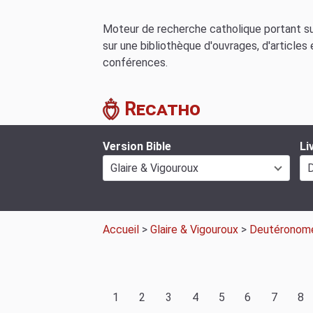
Moteur de recherche catholique portant sur
sur une bibliothèque d'ouvrages, d'articles 
conférences.
Recatho
Version Bible
Li
Glaire & Vigouroux
Accueil
>
Glaire & Vigouroux
>
Deutéronom
1
2
3
4
5
6
7
8