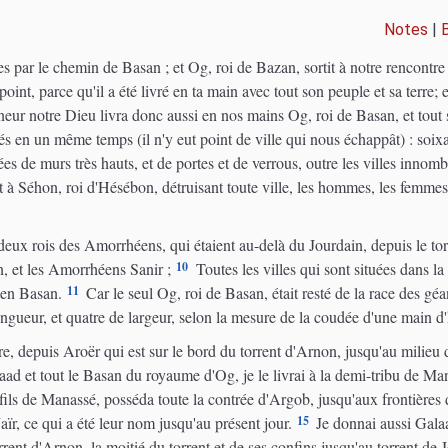
Notes
|
 par le chemin de Basan ; et Og, roi de Bazan, sortit à notre rencontre
oint, parce qu'il a été livré en ta main avec tout son peuple et sa terre; 
eur notre Dieu livra donc aussi en nos mains Og, roi de Basan, et tout 
és en un même temps (il n'y eut point de ville qui nous échappât) : soix
fiées de murs très hauts, et de portes et de verrous, outre les villes inno
à Séhon, roi d'Hésébon, détruisant toute ville, les hommes, les femmes e
deux rois des Amorrhéens, qui étaient au-delà du Jourdain, depuis le to
10
, et les Amorrhéens Sanir ;
Toutes les villes qui sont situées dans la
11
 en Basan.
Car le seul Og, roi de Basan, était resté de la race des géa
gueur, et quatre de largeur, selon la mesure de la coudée d'une main 
e, depuis Aroër qui est sur le bord du torrent d'Arnon, jusqu'au milieu 
ad et tout le Basan du royaume d'Og, je le livrai à la demi-tribu de Man
 fils de Manassé, posséda toute la contrée d'Argob, jusqu'aux frontières 
15
ïr, ce qui a été leur nom jusqu'au présent jour.
Je donnai aussi Gala
rrent d'Arnon, la moitié du torrent et de ses confins jusqu'au torrent de