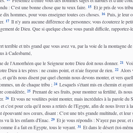
es.
Présentez d'entre vous des hommes sages et habiles et d'une condu
15
du : C'est une bonne chose que tu veux faire.
Et je pris de vos trib
16
 de dix hommes, pour vous enseigner toutes ces choses.
Puis, je leur o
17
er.
Il n'y aura aucune différence de personnes; vous écouterez le pet
ugement de Dieu. Que si quelque chose vous paraît difficile, rapportez-le-
rt terrible et très grand que vous avez vu, par la voie de la montagne
nus à Cadesbarné,
21
ne de l'Amorrhéen que le Seigneur notre Dieu doit nous donner.
Vois
22
re Dieu à tes pères : ne crains point, et n'aie frayeur de rien.
Alors v
 et qu'ils nous disent par quel chemin nous devons monter, et vers quel
24
hommes, un de chaque tribu ;
Lesquels s'étant mis en chemin et ayant 
25
rre considérée,
Prenant de ses fruits, pour montrer sa fertilité, ils nous
26
er.
Et vous ne voulûtes point monter, mais incrédules à la parole du 
 et c'est pour cela qu'il nous a retirés de l'Egypte, afin de nous livrer à
ouvanté nos cœurs, disant : C'est une très grande multitude, et leur sta
29
ns vu là les enfants d'Enac.
Et je vous répondis : N'ayez pas peur, et 
31
omme il a fait en Egypte, tous le voyant.
Et dans le désert (toi-même 