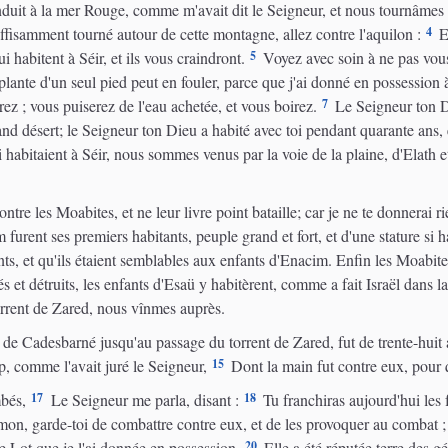
nduit à la mer Rouge, comme m'avait dit le Seigneur, et nous tournâmes
4
fisamment tourné autour de cette montagne, allez contre l'aquilon :
Et
5
ui habitent à Séir, et ils vous craindront.
Voyez avec soin à ne pas vous
 plante d'un seul pied peut en fouler, parce que j'ai donné en possession
7
ez ; vous puiserez de l'eau achetée, et vous boirez.
Le Seigneur ton Di
d désert; le Seigneur ton Dieu a habité avec toi pendant quarante ans, 
ui habitaient à Séir, nous sommes venus par la voie de la plaine, d'Elat
re les Moabites, et ne leur livre point bataille; car je ne te donnerai ri
urent ses premiers habitants, peuple grand et fort, et d'une stature si 
, et qu'ils étaient semblables aux enfants d'Enacim. Enfin les Moabite
s et détruits, les enfants d'Esaü y habitèrent, comme a fait Israël dans l
rrent de Zared, nous vînmes auprès.
 Cadesbarné jusqu'au passage du torrent de Zared, fut de trente-huit a
15
 comme l'avait juré le Seigneur,
Dont la main fut contre eux, pour q
17
18
mbés,
Le Seigneur me parla, disant :
Tu franchiras aujourd'hui les 
on, garde-toi de combattre contre eux, et de les provoquer au combat ; c
20
 Lot que je l'ai donnée en possession.
Elle a été réputée terre des gé