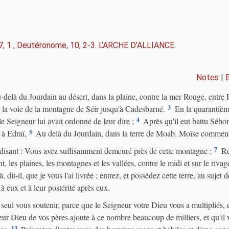
37, 1 ; Deutéronome, 10, 2-3. L’ARCHE D’ALLIANCE.
Notes
|
u-delà du Jourdain au désert, dans la plaine, contre la mer Rouge, entre
3
la voie de la montagne de Séir jusqu'à Cadesbarné.
En la quarantièm
4
le Seigneur lui avait ordonné de leur dire ;
Après qu'il eut battu Sého
5
 à Edraï,
Au delà du Jourdain, dans la terre de Moab. Moïse commença 
7
disant : Vous avez suffisamment demeuré près de cette montagne ;
Ret
t, les plaines, les montagnes et les vallées, contre le midi et sur le riv
, dit-il, que je vous l'ai livrée ; entrez, et possédez cette terre, au sujet
à eux et à leur postérité après eux.
seul vous soutenir, parce que le Seigneur votre Dieu vous a multipliés, 
r Dieu de vos pères ajoute à ce nombre beaucoup de milliers, et qu'il v
13