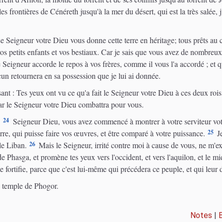
 les frontières de Cénéreth jusqu'à la mer du désert, qui est la très salé
e Seigneur votre Dieu vous donne cette terre en héritage; tous prêts au c
 petits enfants et vos bestiaux. Car je sais que vous avez de nombreux 
 Seigneur accorde le repos à vos frères, comme il vous l'a accordé ; et qu
cun retournera en sa possession que je lui ai donnée.
nt : Tes yeux ont vu ce qu'a fait le Seigneur votre Dieu à ces deux rois :
ar le Seigneur votre Dieu combattra pour vous.
24
:
Seigneur Dieu, vous avez commencé à montrer à votre serviteur votre 
25
erre, qui puisse faire vos œuvres, et être comparé à votre puissance.
Je
26
le Liban.
Mais le Seigneur, irrité contre moi à cause de vous, ne m'exa
hasga, et promène tes yeux vers l'occident, et vers l'aquilon, et le midi,
 fortifie, parce que c'est lui-même qui précédera ce peuple, et qui leur di
e temple de Phogor.
Notes
|