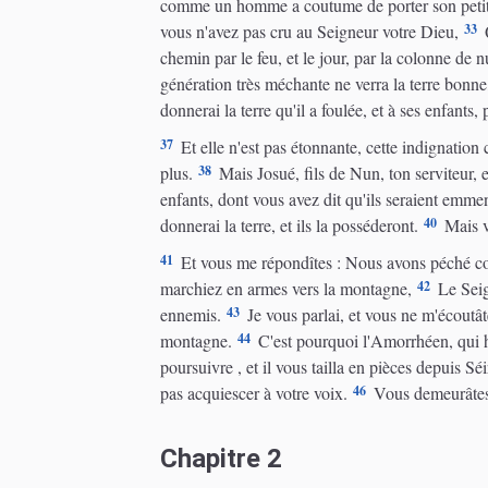
comme un homme a coutume de porter son petit en
33
vous n'avez pas cru au Seigneur votre Dieu,
Q
chemin par le feu, et le jour, par la colonne de n
génération très méchante ne verra la terre bonne,
donnerai la terre qu'il a foulée, et à ses enfants, 
37
Et elle n'est pas étonnante, cette indignation
38
plus.
Mais Josué, fils de Nun, ton serviteur, en
enfants, dont vous avez dit qu'ils seraient emmené
40
donnerai la terre, et ils la posséderont.
Mais vo
41
Et vous me répondîtes : Nous avons péché co
42
marchiez en armes vers la montagne,
Le Seign
43
ennemis.
Je vous parlai, et vous ne m'écoutâ
44
montagne.
C'est pourquoi l'Amorrhéen, qui ha
poursuivre , et il vous tailla en pièces depuis S
46
pas acquiescer à votre voix.
Vous demeurâtes
Chapitre 2