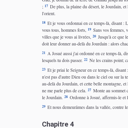
17
;
De plus, la plaine du désert, le Jourdain, et
l'orient.
18
Et je vous ordonnai en ce temps-là, disant : L
19
vous tous, hommes forts,
Sans vos femmes, vos
20
villes que je vous ai livrées,
Jusqu'à ce que le
doit leur donner au-delà du Jourdain : alors cha
21
A Josué aussi j'ai ordonné en ce temps-là, disa
22
lesquels tu dois passer.
Ne les crains point; c
23
Et je priai le Seigneur en ce temps-là, disant 
n'est pas d'autre Dieu ou dans le ciel ou sur la t
au-delà du Jourdain, et cette belle montagne, et 
27
ne me parle plus de cela.
Monte au sommet de P
28
le Jourdain.
Ordonne à Josué, affermis-le et le
29
Et nous demeurâmes dans la vallée, contre l
Chapitre 4