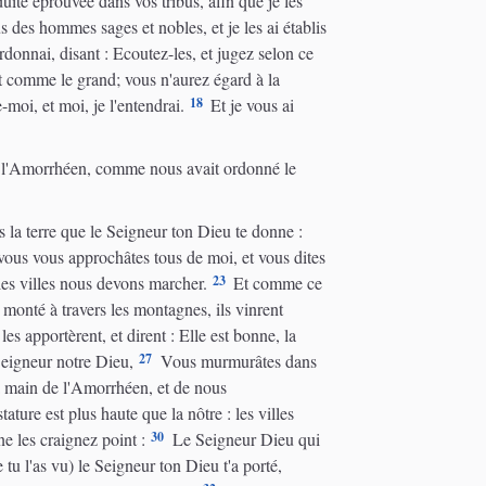
ite éprouvée dans vos tribus, afin que je les
us des hommes sages et nobles, et je les ai établis
rdonnai, disant : Ecoutez-les, et jugez selon ce
it comme le grand; vous n'aurez égard à la
18
moi, et moi, je l'entendrai.
Et je vous ai
 de l'Amorrhéen, comme nous avait ordonné le
 la terre que le Seigneur ton Dieu te donne :
ous vous approchâtes tous de moi, et vous dites
23
les villes nous devons marcher.
Et comme ce
monté à travers les montagnes, ils vinrent
 les apportèrent, et dirent : Elle est bonne, la
27
Seigneur notre Dieu,
Vous murmurâtes dans
 la main de l'Amorrhéen, et de nous
ture est plus haute que la nôtre : les villes
30
ne les craignez point :
Le Seigneur Dieu qui
tu l'as vu) le Seigneur ton Dieu t'a porté,