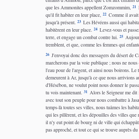
21
que les Ammonites appellent Zomzommim,
P
22
qu'il fit habiter en leur place,
Comme il avait fa
23
jusqu'à présent.
Les Hévéens aussi qui habitai
24
habitèrent en leur place.
Levez-vous et passez
25
terre, et engage un combat contre lui.
Aujourd'
tremblent, et que, comme les femmes qui enfantent
26
J'envoyai donc des messagers du désert de Ca
marcherons par la voie publique ; nous ne nous 
l'eau pour de l'argent, et ainsi nous boirons. Le
demeurent à Ar, jusqu'à ce que nous arrivions au
d'Hésébon, ne voulut point nous donner le passag
31
tu vois maintenant.
Alors le Seigneur me dit :
avec tout son peuple pour nous combattre à Jasa
temps-là toutes ses villes, nous tuâmes les habit
qui les pillèrent, et les dépouilles des villes que
il n'y eut point de bourg ni de ville qui échappâ
pas approché, et tout ce qui se trouve auprès du 