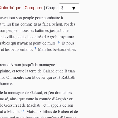
Bibliothèque
|
Comparer
|
Chap. :
 avec tout son peuple pour combattre à
et tu lui feras comme tu as fait à Séhon, roi des
son peuple ; nous les battîmes jusqu'à une
ante villes, toute la contrée d'Argob, royaume
6
mbrables qui n'avaient point de murs.
Et nous
7
t les petits enfants.
Mais les bestiaux et les
rrent d'Arnon jusqu'à la montagne
 plaine, et toute la terre de Galaad et de Basan
nts. On montre son lit de fer qui est à Rabbath
d'homme.
de la montagne de Galaad, et j'en donnai les
assé, ainsi que toute la contrée d'Argob : or,
de Gessuri et de Machati ; et il appela de son
16
ad à Machir.
Mais aux tribus de Ruben et de
 Jéboc, qui est la frontière des enfants d'Ammon