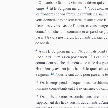
1
Or, partis de là, nous vînmes au désert qui co
2
3
temps.
Et le Seigneur me dit :
Vous avez suf
les frontières de vos frères, les enfants d'Esaü, q
vous donnerai pas de leur terre, et autant que la
d'eux des vivres avec de l'argent, et vous manger
connaît ton chemin : comment tu as passé ce gran
passé à travers nos frères, les enfants d'Esaü, q
de Moab.
9
Alors le Seigneur me dit : Ne combats point cont
10
Lot que j'ai livré Ar en possession.
Les Emim f
comme leur souche, de même que celle des géants
Horrhéens y avaient jadis habité; lesquels chassé
13
Seigneur.
Nous levant donc pour passer le to
14
Or, le temps pendant lequel nous marchâmes de
hommes combattants eut été exterminée du camp,
16
Or, après que tous les combattants furent to
t'approchant des lieux voisins des enfants d'Amm
enfants d'Ammon, parce que c'est aux enfants de