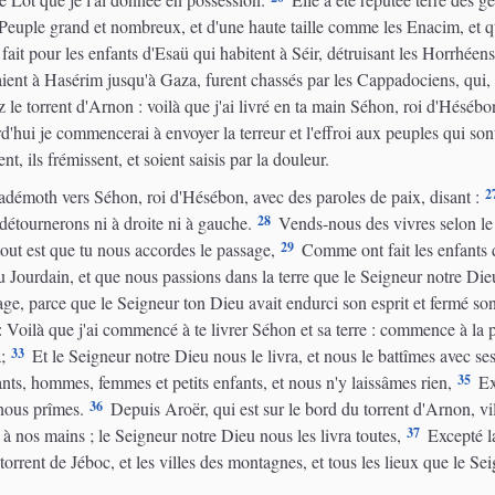
euple grand et nombreux, et d'une haute taille comme les Enacim, et q
it pour les enfants d'Esaü qui habitent à Séir, détruisant les Horrhéens, 
ent à Hasérim jusqu'à Gaza, furent chassés par les Cappadociens, qui, s
 le torrent d'Arnon : voilà que j'ai livré en ta main Séhon, roi d'Hésé
hui je commencerai à envoyer la terreur et l'effroi aux peuples qui sont 
, ils frémissent, et soient saisis par la douleur.
2
démoth vers Séhon, roi d'Hésébon, avec des paroles de paix, disant :
28
détournerons ni à droite ni à gauche.
Vends-nous des vivres selon le
29
 tout est que tu nous accordes le passage,
Comme ont fait les enfants d
 Jourdain, et que nous passions dans la terre que le Seigneur notre Die
e, parce que le Seigneur ton Dieu avait endurci son esprit et fermé son
 Voilà que j'ai commencé à te livrer Séhon et sa terre : commence à la 
33
;
Et le Seigneur notre Dieu nous le livra, et nous le battîmes avec ses 
35
ants, hommes, femmes et petits enfants, et nous n'y laissâmes rien,
Exc
36
 nous prîmes.
Depuis Aroër, qui est sur le bord du torrent d'Arnon, vil
37
t à nos mains ; le Seigneur notre Dieu nous les livra toutes,
Excepté l
torrent de Jéboc, et les villes des montagnes, et tous les lieux que le Se