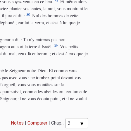
32
 vous soyez venus en ce lieu.
Et même alors
iez planter vos tentes, la nuit, vous montrant le
35
l jura et dit :
Nul des hommes de cette
phoné ; car lui la verra, et c'est à lui que je
gneur a dit : Tu n'y entreras pas non
39
gera au sort la terre à Israël.
Vos petits
t du mal, ceux là entreront ; et c'est à eux que je
né le Seigneur notre Dieu. Et comme vous
s pas avec vous : ne tombez point devant vos
'orgueil, vous vous montâtes sur la
us poursuivit, comme les abeilles ont coutume de
eigneur, il ne vous écouta point, et il ne voulut
Notes
|
Comparer
|
Chap. :