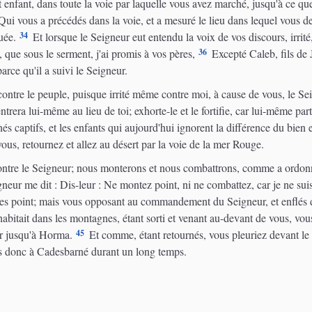
fant, dans toute la voie par laquelle vous avez marché, jusqu'à ce que
ui vous a précédés dans la voie, et a mesuré le lieu dans lequel vous dev
34
uée.
Et lorsque le Seigneur eut entendu la voix de vos discours, irrité, i
36
 que sous le serment, j'ai promis à vos pères,
Excepté Caleb, fils de Jé
parce qu'il a suivi le Seigneur.
 contre le peuple, puisque irrité même contre moi, à cause de vous, le Sei
trera lui-même au lieu de toi; exhorte-le et le fortifie, car lui-même parta
s captifs, et les enfants qui aujourd'hui ignorent la différence du bien e
us, retournez et allez au désert par la voie de la mer Rouge.
ntre le Seigneur; nous monterons et nous combattrons, comme a ordon
eur me dit : Dis-leur : Ne montez point, ni ne combattez, car je ne sui
tes point; mais vous opposant au commandement du Seigneur, et enflés d
bitait dans les montagnes, étant sorti et venant au-devant de vous, vo
45
éir jusqu'à Horma.
Et comme, étant retournés, vous pleuriez devant le S
 donc à Cadesbarné durant un long temps.