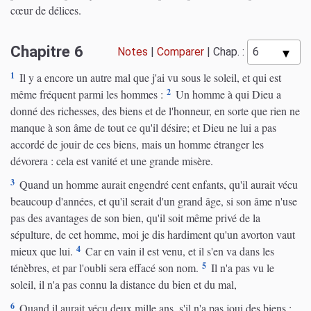
cœur de délices.
Chapitre 6
Notes
|
Comparer
|
Chap. :
1
Il y a encore un autre mal que j'ai vu sous le soleil, et qui est
2
même fréquent parmi les hommes :
Un homme à qui Dieu a
donné des richesses, des biens et de l'honneur, en sorte que rien ne
manque à son âme de tout ce qu'il désire; et Dieu ne lui a pas
accordé de jouir de ces biens, mais un homme étranger les
dévorera : cela est vanité et une grande misère.
3
Quand un homme aurait engendré cent enfants, qu'il aurait vécu
beaucoup d'années, et qu'il serait d'un grand âge, si son âme n'use
pas des avantages de son bien, qu'il soit même privé de la
sépulture, de cet homme, moi je dis hardiment qu'un avorton vaut
4
mieux que lui.
Car en vain il est venu, et il s'en va dans les
5
ténèbres, et par l'oubli sera effacé son nom.
Il n'a pas vu le
soleil, il n'a pas connu la distance du bien et du mal,
6
Quand il aurait vécu deux mille ans, s'il n'a pas joui des biens ;