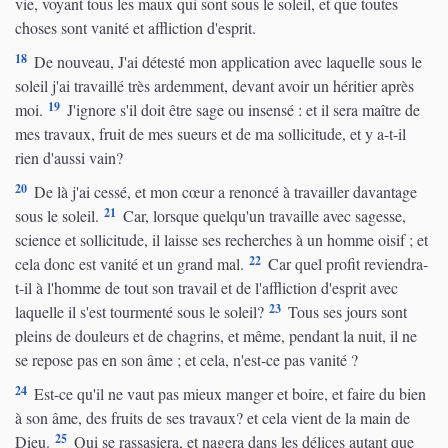
vie, voyant tous les maux qui sont sous le soleil, et que toutes
choses sont vanité et affliction d'esprit.
18
De nouveau, J'ai détesté mon application avec laquelle sous le
soleil j'ai travaillé très ardemment, devant avoir un héritier après
19
moi.
J'ignore s'il doit être sage ou insensé : et il sera maître de
mes travaux, fruit de mes sueurs et de ma sollicitude, et y a-t-il
rien d'aussi vain?
20
De là j'ai cessé, et mon cœur a renoncé à travailler davantage
21
sous le soleil.
Car, lorsque quelqu'un travaille avec sagesse,
science et sollicitude, il laisse ses recherches à un homme oisif ; et
22
cela donc est vanité et un grand mal.
Car quel profit reviendra-
t-il à l'homme de tout son travail et de l'affliction d'esprit avec
23
laquelle il s'est tourmenté sous le soleil?
Tous ses jours sont
pleins de douleurs et de chagrins, et même, pendant la nuit, il ne
se repose pas en son âme ; et cela, n'est-ce pas vanité ?
24
Est-ce qu'il ne vaut pas mieux manger et boire, et faire du bien
à son âme, des fruits de ses travaux? et cela vient de la main de
25
Dieu.
Qui se rassasiera, et nagera dans les délices autant que