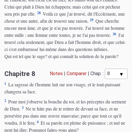
Celui qui plaît à Dieu lui échappera; mais celui qui est pécheur
28
sera pris par elle.
Voilà ce que j'ai trouvé, dit l'Ecclésiaste, une
29
chose et une autre, afin de trouver une raison,
Que cherche
encore mon âme, et que je n'ai pas trouvée. J'ai trouvé un homme
30
entre mille ; une femme entre toutes, je ne l'ai pas trouvée.
J'ai
trouvé cela seulement, que Dieu a fait l'homme droit, et que celui-
ci s'est embarrassé lui-même dans des questions infinies.
Qui est tel que le sage? et qui connaît la solution de la parole?
Chapitre 8
Notes
|
Comparer
|
Chap. :
1
La sagesse de l'homme luit sur son visage, et le tout-puissant
changera sa face.
2
Pour moi j'observe la bouche du roi, et les préceptes du serment
3
de Dieu.
Ne te hâte pas de te retirer de devant sa face, et ne
persévère pas dans une œuvre mauvaise; parce que tout ce qu'il
4
voudra, il le fera;
Et sa parole est pleine de puissance ; et nul ne
peut lui dire: Pourquoi faites-vous ainsi?