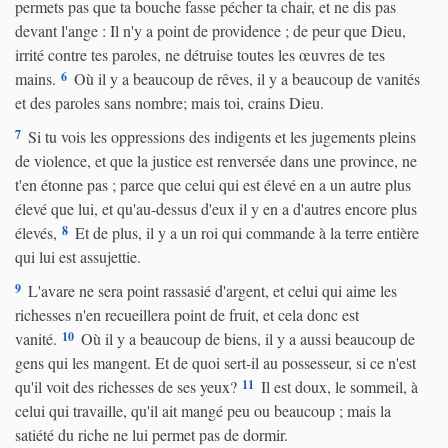
permets pas que ta bouche fasse pécher ta chair, et ne dis pas
devant l'ange : Il n'y a point de providence ; de peur que Dieu,
irrité contre tes paroles, ne détruise toutes les œuvres de tes
6
mains.
Où il y a beaucoup de rêves, il y a beaucoup de vanités
et des paroles sans nombre; mais toi, crains Dieu.
7
Si tu vois les oppressions des indigents et les jugements pleins
de violence, et que la justice est renversée dans une province, ne
t'en étonne pas ; parce que celui qui est élevé en a un autre plus
élevé que lui, et qu'au-dessus d'eux il y en a d'autres encore plus
8
élevés,
Et de plus, il y a un roi qui commande à la terre entière
qui lui est assujettie.
9
L'avare ne sera point rassasié d'argent, et celui qui aime les
richesses n'en recueillera point de fruit, et cela donc est
10
vanité.
Où il y a beaucoup de biens, il y a aussi beaucoup de
gens qui les mangent. Et de quoi sert-il au possesseur, si ce n'est
11
qu'il voit des richesses de ses yeux?
Il est doux, le sommeil, à
celui qui travaille, qu'il ait mangé peu ou beaucoup ; mais la
satiété du riche ne lui permet pas de dormir.