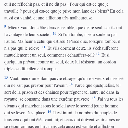
et il ne réfléchit pas, et il ne dit pas : Pour qui est-ce que je
travaille ? pour qui est-ce que je prive mon âme des biens? En cela
aussi est vanité, et une affliction très malheureuse.
9
Mieux vaut donc être deux ensemble, que d'être seul; car ils ont
10
l'avantage de leur société ;
Si l'un tombe, il sera soutenu par
l'autre. Malheur à celui qui est seul! Parce que, lorsqu'il tombe, il
11
n'a pas qui le relève.
Et s'ils dorment deux, ils s'échaufferont
12
mutuellement : un seul, comment s'échauffera-t-il?
Et si
quelqu'un prévaut contre un seul, deux lui résistent: un cordon
triple est difficilement rompu.
13
Vaut mieux un enfant pauvre et sage, qu'un roi vieux et insensé
14
qui ne sait pas prévoir pour l'avenir.
Parce que quelquefois, tel
sort de la prison et des chaînes pour régner : tel autre, né dans la
15
royauté, se consume dans une extrême pauvreté.
J'ai vu tous les
vivants qui marchent sous le soleil avec le second jeune homme
16
qui se lèvera à sa place.
Il est infini, le nombre du peuple de
tous ceux qui ont été avant lui; et ceux qui doivent venir après ne
se réjouiront pas en lui ; mais cela aussi est vanité et affliction