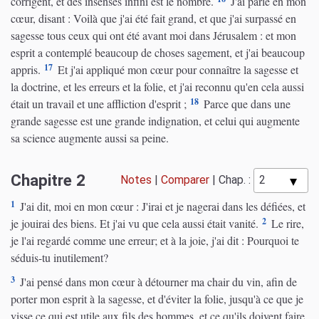
corrigent, et des insensés infini est le nombre.
J'ai parlé en mon
cœur, disant : Voilà que j'ai été fait grand, et que j'ai surpassé en
sagesse tous ceux qui ont été avant moi dans Jérusalem : et mon
esprit a contemplé beaucoup de choses sagement, et j'ai beaucoup
17
appris.
Et j'ai appliqué mon cœur pour connaître la sagesse et
la doctrine, et les erreurs et la folie, et j'ai reconnu qu'en cela aussi
18
était un travail et une affliction d'esprit ;
Parce que dans une
grande sagesse est une grande indignation, et celui qui augmente
sa science augmente aussi sa peine.
Chapitre 2
Notes
|
Comparer
|
Chap. :
1
J'ai dit, moi en mon cœur : J'irai et je nagerai dans les défiées, et
2
je jouirai des biens. Et j'ai vu que cela aussi était vanité.
Le rire,
je l'ai regardé comme une erreur; et à la joie, j'ai dit : Pourquoi te
séduis-tu inutilement?
3
J'ai pensé dans mon cœur à détourner ma chair du vin, afin de
porter mon esprit à la sagesse, et d'éviter la folie, jusqu'à ce que je
visse ce qui est utile aux fils des hommes, et ce qu'ils doivent faire