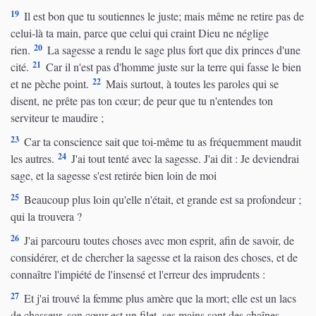
19
Il est bon que tu soutiennes le juste; mais même ne retire pas de
celui-là ta main, parce que celui qui craint Dieu ne néglige
20
rien.
La sagesse a rendu le sage plus fort que dix princes d'une
21
cité.
Car il n'est pas d'homme juste sur la terre qui fasse le bien
22
et ne pèche point.
Mais surtout, à toutes les paroles qui se
disent, ne prête pas ton cœur; de peur que tu n'entendes ton
serviteur te maudire ;
23
Car ta conscience sait que toi-même tu as fréquemment maudit
24
les autres.
J'ai tout tenté avec la sagesse. J'ai dit : Je deviendrai
sage, et la sagesse s'est retirée bien loin de moi
25
Beaucoup plus loin qu'elle n'était, et grande est sa profondeur ;
qui la trouvera ?
26
J'ai parcouru toutes choses avec mon esprit, afin de savoir, de
considérer, et de chercher la sagesse et la raison des choses, et de
connaître l'impiété de l'insensé et l'erreur des imprudents :
27
Et j'ai trouvé la femme plus amère que la mort; elle est un lacs
de chasseur, son cœur est un filet, ses mains sont des chaînes.