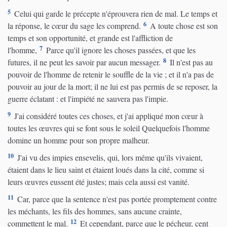
5
Celui qui garde le précepte n'éprouvera rien de mal. Le temps et
6
la réponse, le cœur du sage les comprend.
A toute chose est son
temps et son opportunité, et grande est l'affliction de
7
l'homme,
Parce qu'il ignore les choses passées, et que les
8
futures, il ne peut les savoir par aucun messager.
Il n'est pas au
pouvoir de l'homme de retenir le souffle de la vie ; et il n'a pas de
pouvoir au jour de la mort; il ne lui est pas permis de se reposer, la
guerre éclatant : et l'impiété ne sauvera pas l'impie.
9
J'ai considéré toutes ces choses, et j'ai appliqué mon cœur à
toutes les œuvres qui se font sous le soleil Quelquefois l'homme
domine un homme pour son propre malheur.
10
J'ai vu des impies ensevelis, qui, lors même qu'ils vivaient,
étaient dans le lieu saint et étaient loués dans la cité, comme si
leurs œuvres eussent été justes; mais cela aussi est vanité.
11
Car, parce que la sentence n'est pas portée promptement contre
les méchants, les fils des hommes, sans aucune crainte,
12
commettent le mal.
Et cependant, parce que le pécheur, cent