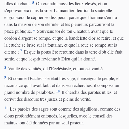
5
filles du chant.
On craindra aussi les lieux élevés, et on
s'épouvantera dans la voie. L'amandier fleurira, la sauterelle
engraissera, le câprier se dissipera ; parce que l'homme s'en ira
dans la maison de son éternité, et les pleureurs parcourront la
6
place publique.
Souviens-toi de ton Créateur, avant que le
cordon d'argent se rompe, et que la bandelette d'or se retire, et que
la cruche se brise sur la fontaine, et que la roue se rompe sur la
7
citerne ;
Et que la poussière retourne dans la terre d'où elle était
sortie. et que l'esprit revienne à Dieu qui l'a donné.
8
Vanité des vanités, dit l'Ecclésiaste, et tout est vanité.
9
Et comme l'Ecclésiaste était très sage, il enseigna le peuple, et
raconta ce qu'il avait fait ; et dans ses recherches, il composa un
10
grand nombre de paraboles.
Il chercha des paroles utiles, et
écrivit des discours très justes et pleins de vérité.
11
Les paroles des sages sont comme des aiguillons, comme des
clous profondément enfoncés, lesquelles, avec le conseil des
maîtres, ont été données par un seul pasteur.