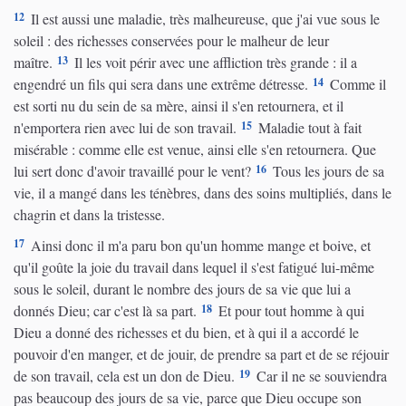
12
Il est aussi une maladie, très malheureuse, que j'ai vue sous le
soleil : des richesses conservées pour le malheur de leur
13
maître.
Il les voit périr avec une affliction très grande : il a
14
engendré un fils qui sera dans une extrême détresse.
Comme il
est sorti nu du sein de sa mère, ainsi il s'en retournera, et il
15
n'emportera rien avec lui de son travail.
Maladie tout à fait
misérable : comme elle est venue, ainsi elle s'en retournera. Que
16
lui sert donc d'avoir travaillé pour le vent?
Tous les jours de sa
vie, il a mangé dans les ténèbres, dans des soins multipliés, dans le
chagrin et dans la tristesse.
17
Ainsi donc il m'a paru bon qu'un homme mange et boive, et
qu'il goûte la joie du travail dans lequel il s'est fatigué lui-même
sous le soleil, durant le nombre des jours de sa vie que lui a
18
donnés Dieu; car c'est là sa part.
Et pour tout homme à qui
Dieu a donné des richesses et du bien, et à qui il a accordé le
pouvoir d'en manger, et de jouir, de prendre sa part et de se réjouir
19
de son travail, cela est un don de Dieu.
Car il ne se souviendra
pas beaucoup des jours de sa vie, parce que Dieu occupe son