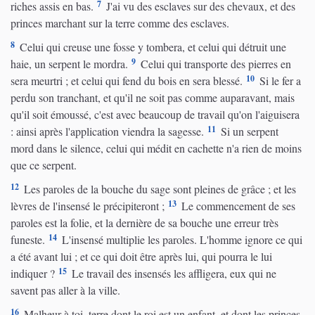
7
riches assis en bas.
J'ai vu des esclaves sur des chevaux, et des
princes marchant sur la terre comme des esclaves.
8
Celui qui creuse une fosse y tombera, et celui qui détruit une
9
haie, un serpent le mordra.
Celui qui transporte des pierres en
10
sera meurtri ; et celui qui fend du bois en sera blessé.
Si le fer a
perdu son tranchant, et qu'il ne soit pas comme auparavant, mais
qu'il soit émoussé, c'est avec beaucoup de travail qu'on l'aiguisera
11
: ainsi après l'application viendra la sagesse.
Si un serpent
mord dans le silence, celui qui médit en cachette n'a rien de moins
que ce serpent.
12
Les paroles de la bouche du sage sont pleines de grâce ; et les
13
lèvres de l'insensé le précipiteront ;
Le commencement de ses
paroles est la folie, et la dernière de sa bouche une erreur très
14
funeste.
L'insensé multiplie les paroles. L'homme ignore ce qui
a été avant lui ; et ce qui doit être après lui, qui pourra le lui
15
indiquer ?
Le travail des insensés les affligera, eux qui ne
savent pas aller à la ville.
16
Malheur à toi, terre dont le roi est un enfant, et dont les princes