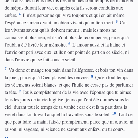
de là aussi les cœurs des fils des hommes sont remplis de malice et
de mépris durant leur vie, et après cela ils seront conduits aux
4
enfers.
Il n'est personne qui vive toujours et qui en ait même
5
l'espérance ; mieux vaut un chien vivant qu'un lion mort.
Car
les vivants savent qu'ils doivent mourir ; mais les morts ne
connaissent plus rien, et ils n'ont plus de récompense, parce qu'à
6
l'oubli a été livrée leur mémoire.
L'amour aussi et la haine et
l'envie ont péri avec eux, et ils n'ont point de part en ce siècle, ni
dans l'œuvre qui se fait sous le soleil.
7
Va donc et mange ton pain dans l'allégresse, et bois ton vin dans
8
la joie ; parce qu'à Dieu plaisent tes œuvres.
Qu'en tout temps
tes vêtements soient blancs, et que l'huile ne cesse pas de parfumer
9
ta tête.
Jouis complètement de la vie avec l'épouse que tu aimes
tous les jours de ta vie fugitive, jours qui t'ont été donnés sous le
ciel, durant tout le temps de ta vanité : car c'est là ta part dans la
10
vie et dans ton travail auquel tu travailles sous le soleil.
Tout ce
que peut faire ta main, fais-le promptement, parce que ni œuvre, ni
raison, ni sagesse, ni science ne seront aux enfers, où tu cours.