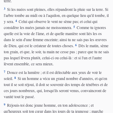
terre.
3
Si les nuées sont pleines, elles répandront la pluie sur la terre. Si
l'arbre tombe au midi ou à l'aquilon, en quelque lieu qu'il tombe, il
4
y sera.
Celui qui observe le vent ne sème pas; et celui qui
5
considère les nuées jamais ne moissonnera.
Comme tu ignores
quelle est la voie de l'âme, et de quelle manière sont liés les os
dans le sein d'une femme enceinte; ainsi tu ne sais pas les œuvres
6
de Dieu, qui est le créateur de toutes choses.
Dès le matin, sème
ton grain, et que, le soir, ta main ne cesse pas ; parce que tu ne sais
pas lequel lèvera plutôt, celui-ci ou celui-là : et si l'un et l'autre
lèvent ensemble, ce sera mieux.
7
Douce est la lumière ; et il est délectable aux yeux de voir le
8
soleil.
Si un homme a vécu un grand nombre d'années, et qu'en
tout il se soit réjoui, il doit se souvenir des temps de ténèbres et de
ces jours nombreux, qui, lorsqu'ils seront venus, convaincront de
vanité tout le passé.
9
Réjouis-toi donc jeune homme, en ton adolescence ; et
qu'heureux soit ton cœur dans les jours de ta jeunesse ; marche