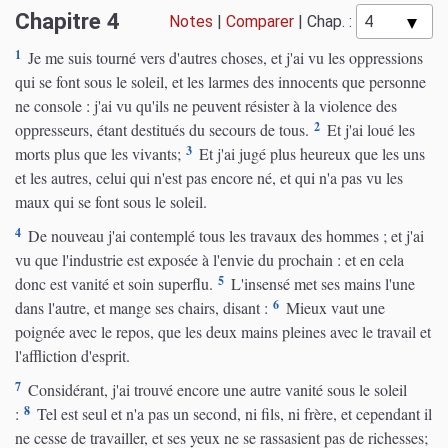
Chapitre 4
Notes
|
Comparer
|
Chap. :
1
Je me suis tourné vers d'autres choses, et j'ai vu les oppressions
qui se font sous le soleil, et les larmes des innocents que personne
ne console : j'ai vu qu'ils ne peuvent résister à la violence des
2
oppresseurs, étant destitués du secours de tous.
Et j'ai loué les
3
morts plus que les vivants;
Et j'ai jugé plus heureux que les uns
et les autres, celui qui n'est pas encore né, et qui n'a pas vu les
maux qui se font sous le soleil.
4
De nouveau j'ai contemplé tous les travaux des hommes ; et j'ai
vu que l'industrie est exposée à l'envie du prochain : et en cela
5
donc est vanité et soin superflu.
L'insensé met ses mains l'une
6
dans l'autre, et mange ses chairs, disant :
Mieux vaut une
poignée avec le repos, que les deux mains pleines avec le travail et
l'affliction d'esprit.
7
Considérant, j'ai trouvé encore une autre vanité sous le soleil
8
:
Tel est seul et n'a pas un second, ni fils, ni frère, et cependant il
ne cesse de travailler, et ses yeux ne se rassasient pas de richesses;