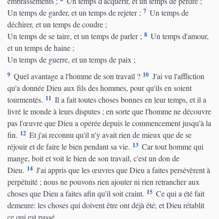
embrassements ;
Un temps d'acquérir, et un temps de perdre ;
7
Un temps de garder, et un temps de rejeter ;
Un temps de
déchirer, et un temps de coudre ;
8
Un temps de se taire, et un temps de parler ;
Un temps d'amour,
et un temps de haine ;
Un temps de guerre, et un temps de paix ;
9
10
Quel avantage a l'homme de son travail ?
J'ai vu l'affliction
qu'a donnée Dieu aux fils des hommes, pour qu'ils en soient
11
tourmentés.
Il a fait toutes choses bonnes en leur temps, et il a
livré le monde à leurs disputes ; en sorte que l'homme ne découvre
pas l'œuvre que Dieu a opérée depuis le commencement jusqu'à la
12
fin.
Et j'ai reconnu qu'il n'y avait rien de mieux que de se
13
réjouir et de faire le bien pendant sa vie.
Car tout homme qui
mange, boit et voit le bien de son travail, c'est un don de
14
Dieu.
J'ai appris que les œuvres que Dieu a faites persévèrent à
perpétuité ; nous ne pouvons rien ajouter ni rien retrancher aux
15
choses que Dieu a faites afin qu'il soit craint.
Ce qui a été fait
demeure: les choses qui doivent être ont déjà été; et Dieu rétablit
ce qui est passé.