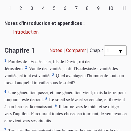
1
2
3
4
5
6
7
8
9
10
11
Notes d'introduction et appendices :
Introduction
Chapitre 1
Notes
|
Comparer
|
Chap. :
1
Paroles de l'Ecclésiaste, fils de David, roi de
2
Jérusalem.
Vanité des vanités, a dit l'Ecclésiaste : vanité des
3
vanités, et tout est vanité.
Quel avantage a l'homme de tout son
travail auquel il travaille sous le soleil?
4
Une génération passe, et une génération vient; mais la terre pour
5
toujours reste debout.
Le soleil se lève et se couche, et il revient
6
à son lieu : et là renaissant,
Il tourne vers le midi, et se dirige
vers l'aquilon. Parcourant toutes choses en tournant, le vent avance
et revient vers ses circuits.
7
Tous les fleuves entrent dans la mer, et la mer ne déborde pas :