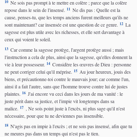
10
Ne sois pas prompt à te mettre en colère ; parce que la colère
11
repose dans le sein de l'insensé.
Ne dis pas : Quelle est la
cause, penses-tu, que les temps anciens furent meilleurs qu'ils ne
12
sont maintenant? car insensée est une question de ce genre.
La
sagesse est plus utile avec les richesses, et elle sert davantage à
ceux qui voient le soleil.
13
Car comme la sagesse protège, l'argent protège aussi ; mais
l'instruction a cela de plus, ainsi que la sagesse, qu'elles donnent la
14
vie à leur possesseur.
Considère les œuvres de Dieu : personne
15
ne peut corriger celui qu'il méprise.
Au jour heureux, jouis des
biens, et précautionne-toi contre le mauvais jour; car comme l'un,
ainsi il a fait l'autre, sans que l'homme trouve contre lui de justes
16
plaintes.
J'ai encore vu ceci dans les jours de ma vanité : le
juste périt dans sa justice, et l'impie vit longtemps dans sa
17
malice.
, Ne sois point juste à l'excès, ni plus sage qu'il n'est
nécessaire, pour que tu ne deviennes pas insensible.
18
N'agis pas en impie à l'excès ; et ne sois pas insensé, afin que tu
ne meures pas dans un temps qui n'est pas le tien.