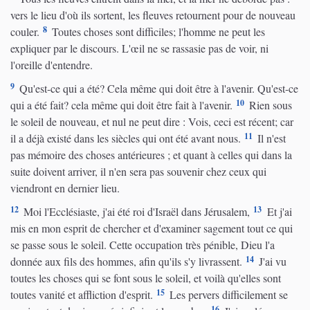
vers le lieu d'où ils sortent, les fleuves retournent pour de nouveau
8
couler.
Toutes choses sont difficiles; l'homme ne peut les
expliquer par le discours. L'œil ne se rassasie pas de voir, ni
l'oreille d'entendre.
9
Qu'est-ce qui a été? Cela même qui doit être à l'avenir. Qu'est-ce
10
qui a été fait? cela même qui doit être fait à l'avenir.
Rien sous
le soleil de nouveau, et nul ne peut dire : Vois, ceci est récent; car
11
il a déjà existé dans les siècles qui ont été avant nous.
Il n'est
pas mémoire des choses antérieures ; et quant à celles qui dans la
suite doivent arriver, il n'en sera pas souvenir chez ceux qui
viendront en dernier lieu.
12
13
Moi l'Ecclésiaste, j'ai été roi d'Israël dans Jérusalem,
Et j'ai
mis en mon esprit de chercher et d'examiner sagement tout ce qui
se passe sous le soleil. Cette occupation très pénible, Dieu l'a
14
donnée aux fils des hommes, afin qu'ils s'y livrassent.
J'ai vu
toutes les choses qui se font sous le soleil, et voilà qu'elles sont
15
toutes vanité et affliction d'esprit.
Les pervers difficilement se
16