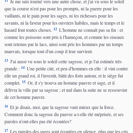
11
Je me suis tourné vers une autre chose, et j'ai vu sous le soleil
que la course n'est pas pour les prompts, ni la guerre pour les
vaillants, ni le pain pour les sages, ni les richesses pour les
savants, ni la faveur pour les ouvriers habiles, mais le temps et le
12
hasard font toutes choses.
L'homme ne connaît pas sa fin : et
comme les poissons sont pris à l'hameçon, et comme les oiseaux
sont retenus par le lacs, ainsi sont pris les hommes par un temps
mauvais, lorsque tout d'un coup il leur survient.
13
J'ai aussi vu sous le soleil cette sagesse, et je l'ai estimée très
14
grande :
Une petite cité, et peu d'hommes en elle : il vint contre
elle un grand roi, il l'investit, bâtit des forts autour, et le siège fut
15
complet.
Or, il s'y trouva un homme pauvre et sage, et il
délivra la ville par sa sagesse ; et nul dans la suite ne se ressouvint
de cet homme pauvre.
16
Et je disais, moi, que la sagesse vaut mieux que la force.
Comment donc la sagesse du pauvre a-t-elle été méprisée, et ses
paroles n'ont-elles pas été écoutées?
17
Les paroles des sages sont écoutées en silence, plus que les cris