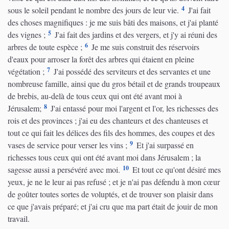
4
sous le soleil pendant le nombre des jours de leur vie.
J'ai fait
des choses magnifiques : je me suis bâti des maisons, et j'ai planté
5
des vignes ;
J'ai fait des jardins et des vergers, et j'y ai réuni des
6
arbres de toute espèce ;
Je me suis construit des réservoirs
d'eaux pour arroser la forêt des arbres qui étaient en pleine
7
végétation ;
J'ai possédé des serviteurs et des servantes et une
nombreuse famille, ainsi que du gros bétail et de grands troupeaux
de brebis, au-delà de tous ceux qui ont été avant moi à
8
Jérusalem;
J'ai entassé pour moi l'argent et l'or, les richesses des
rois et des provinces ; j'ai eu des chanteurs et des chanteuses et
tout ce qui fait les délices des fils des hommes, des coupes et des
9
vases de service pour verser les vins ;
Et j'ai surpassé en
richesses tous ceux qui ont été avant moi dans Jérusalem ; la
10
sagesse aussi a persévéré avec moi.
Et tout ce qu'ont désiré mes
yeux, je ne le leur ai pas refusé ; et je n'ai pas défendu à mon cœur
de goûter toutes sortes de voluptés, et de trouver son plaisir dans
ce que j'avais préparé; et j'ai cru que ma part était de jouir de mon
travail.