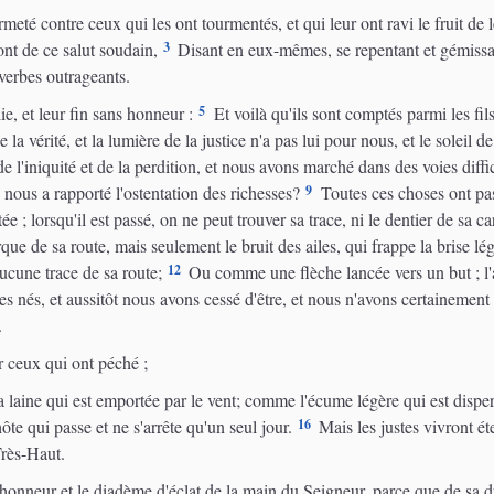
meté contre ceux qui les ont tourmentés, et qui leur ont ravi le fruit de 
3
ront de ce salut soudain,
Disant en eux-mêmes, se repentant et gémissant
verbes outrageants.
5
e, et leur fin sans honneur :
Et voilà qu'ils sont comptés parmi les fils
 vérité, et la lumière de la justice n'a pas lui pour nous, et le soleil de 
'iniquité et de la perdition, et nous avons marché dans des voies diffic
9
nous a rapporté l'ostentation des richesses?
Toutes ces choses ont p
 ; lorsqu'il est passé, on ne peut trouver sa trace, ni le dentier de sa ca
ue de sa route, mais seulement le bruit des ailes, qui frappe la brise légère
12
ucune trace de sa route;
Ou comme une flèche lancée vers un but ; l'air
nés, et aussitôt nous avons cessé d'être, et nous n'avons certainement 
.
er ceux qui ont péché ;
 laine qui est emportée par le vent; comme l'écume légère qui est dispe
16
ôte qui passe et ne s'arrête qu'un seul jour.
Mais les justes vivront ét
Très-Haut.
onneur et le diadème d'éclat de la main du Seigneur, parce que de sa droit