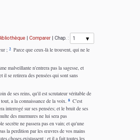
Bibliothèque
|
Comparer
|
Chap. :
2
ur ;
Parce que ceux-là le trouvent, qui ne le
e malveillante n'entrera pas la sagesse, et
et il se retirera des pensées qui sont sans
n de ses reins, qu'il est scrutateur véritable de
8
 tout, a la connaissance de la voix.
C'est
ra interrogé sur ses pensées; et le bruit de ses
umulte des murmures ne lui sera pas
e secrète ne passera pas en vain; et qu'une
as la perdition par les œuvres de vos mains
tes choses existassent ; et il a fait toutes les