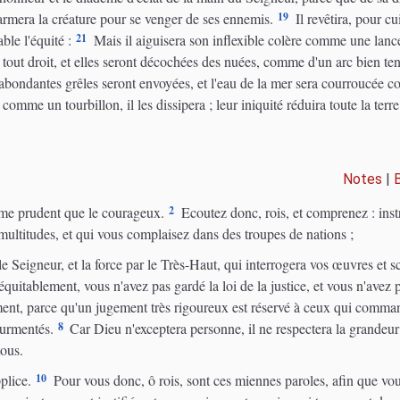
19
armera la créature pour se venger de ses ennemis.
Il revêtira, pour cu
21
le l'équité :
Mais il aiguisera son inflexible colère comme une lance,
tout droit, et elles seront décochées des nuées, comme d'un arc bien tend
'abondantes grêles seront envoyées, et l'eau de la mer sera courroucée co
comme un tourbillon, il les dissipera ; leur iniquité réduira toute la terr
Notes
|
2
mme prudent que le courageux.
Ecoutez donc, rois, et comprenez : instr
multitudes, et qui vous complaisez dans des troupes de nations ;
 Seigneur, et la force par le Très-Haut, qui interrogera vos œuvres et s
quitablement, vous n'avez pas gardé la loi de la justice, et vous n'avez
ment, parce qu'un jugement très rigoureux est réservé à ceux qui comma
8
ourmentés.
Car Dieu n'exceptera personne, il ne respectera la grandeur
tous.
10
plice.
Pour vous donc, ô rois, sont ces miennes paroles, afin que vou