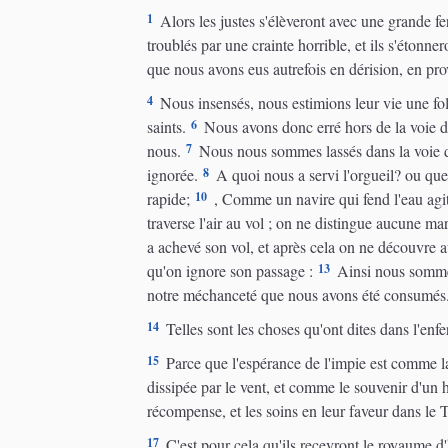
1
Alors les justes s'élèveront avec une grande fer
troublés par une crainte horrible, et ils s'étonne
que nous avons eus autrefois en dérision, en pro
4
Nous insensés, nous estimions leur vie une foli
6
saints.
Nous avons donc erré hors de la voie de la
7
nous.
Nous nous sommes lassés dans la voie de l
8
ignorée.
A quoi nous a servi l'orgueil? ou que 
10
rapide;
, Comme un navire qui fend l'eau agitée
traverse l'air au vol ; on ne distingue aucune marq
a achevé son vol, et après cela on ne découvre a
13
qu'on ignore son passage :
Ainsi nous sommes 
notre méchanceté que nous avons été consumés
14
Telles sont les choses qu'ont dites dans l'enf
15
Parce que l'espérance de l'impie est comme la
dissipée par le vent, et comme le souvenir d'un h
récompense, et les soins en leur faveur dans le 
17
C'est pour cela qu'ils recevront le royaume d'h