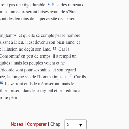
4
iront pas une tige durable.
Et si des rameaux
 les rameaux seront brisés avant de s'être
ont des témoins de la perversité des parents,
longtemps, et qu'elle se compte par le nombre
isant à Dieu, il est devenu son bien-aimé, et
12
e l'illusion ne déçût son âme.
Car la
onsommé en peu de temps, il a rempli un
quités ; mais les peuples voient et ne
ricorde sont pour ses saints, et son regard
17
e, la longue vie de l'homme injuste.
Car ils
18
Ils verront et ils le mépriseront, mais le
 les brisera dans leur orgueil et les réduira au
moire périra.
Notes
|
Comparer
|
Chap. :