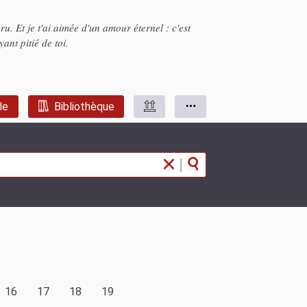
u. Et je t'ai aimée d'un amour éternel : c'est
yant pitié de toi.
le
Bibliothèque
|
16
17
18
19