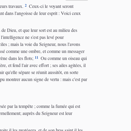
2
leurs travaux.
Ceux-ci le voyant seront
 dans l'angoisse de leur esprit : Voici ceux
 de Dieu, et que leur sort est au milieu des
l'intelligence ne s'est pas levé pour
iles ; mais la voie du Seigneur, nous l'avons
assé comme une ombre, et comme un messager
11
rène dans les flots;
Ou comme un oiseau qui
, et fend l'air avec effort ; ses ailes agitées, il
 qu'elle sépare se réunit aussitôt, en sorte
pu montrer aucun signe de vertu : mais c'est par
rsée par la tempête ; comme la fumée qui est
ernellement; auprès du Seigneur est leur
e il les protégera, et de son bras saint il les