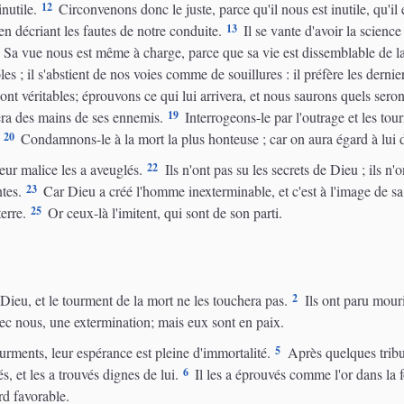
12
nutile.
Circonvenons donc le juste, parce qu'il nous est inutile, qu'il
13
en décriant les fautes de notre conduite.
Il se vante d'avoir la science
Sa vue nous est même à charge, parce que sa vie est dissemblable de la 
 ; il s'abstient de nos voies comme de souillures : il préfère les derniers
nt véritables; éprouvons ce qui lui arrivera, et nous saurons quels sero
19
rera des mains de ses ennemis.
Interrogeons-le par l'outrage et les to
20
Condamnons-le à la mort la plus honteuse ; car on aura égard à lui d
22
 leur malice les a aveuglés.
Ils n'ont pas su les secrets de Dieu ; ils n'o
23
tes.
Car Dieu a créé l'homme inexterminable, et c'est à l'image de sa r
25
erre.
Or ceux-là l'imitent, qui sont de son parti.
2
Dieu, et le tourment de la mort ne les touchera pas.
Ils ont paru mouri
vec nous, une extermination; mais eux sont en paix.
5
urments, leur espérance est pleine d'immortalité.
Après quelques tribul
6
, et les a trouvés dignes de lui.
Il les a éprouvés comme l'or dans la f
rd favorable.