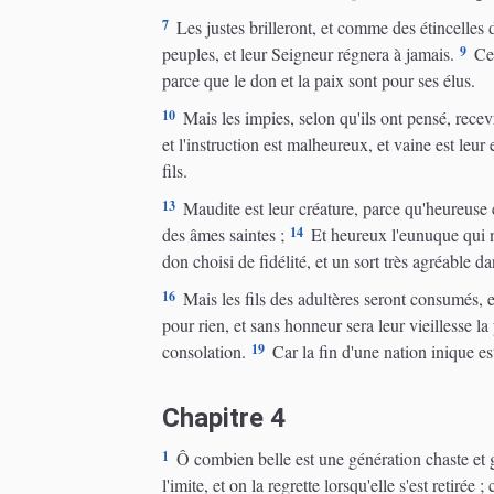
7
Les justes brilleront, et comme des étincelles d
9
peuples, et leur Seigneur régnera à jamais.
Ceu
parce que le don et la paix sont pour ses élus.
10
Mais les impies, selon qu'ils ont pensé, recevr
et l'instruction est malheureux, et vaine est leur
fils.
13
Maudite est leur créature, parce qu'heureuse es
14
des âmes saintes ;
Et heureux l'eunuque qui n'
don choisi de fidélité, et un sort très agréable 
16
Mais les fils des adultères seront consumés, et
pour rien, et sans honneur sera leur vieillesse la
19
consolation.
Car la fin d'une nation inique est
Chapitre 4
1
Ô combien belle est une génération chaste et g
l'imite, et on la regrette lorsqu'elle s'est retir