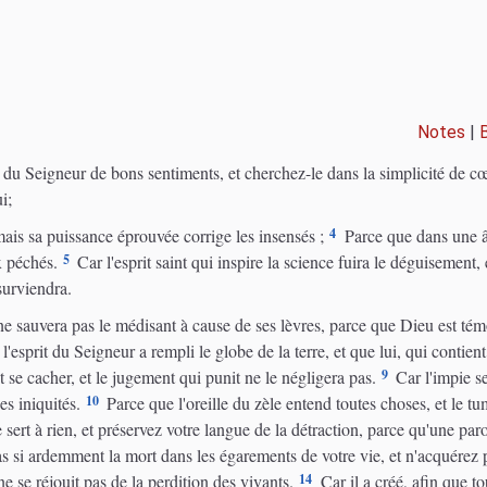
Notes
|
 du Seigneur de bons sentiments, et cherchez-le dans la simplicité de cœ
i;
4
ais sa puissance éprouvée corrige les insensés ;
Parce que dans une âm
5
x péchés.
Car l'esprit saint qui inspire la science fuira le déguisement, 
 surviendra.
 ne sauvera pas le médisant à cause de ses lèvres, parce que Dieu est témoi
'esprit du Seigneur a rempli le globe de la terre, et que lui, qui contient
9
 se cacher, et le jugement qui punit ne le négligera pas.
Car l'impie se
10
es iniquités.
Parce que l'oreille du zèle entend toutes choses, et le t
t à rien, et préservez votre langue de la détraction, parce qu'une parol
 si ardemment la mort dans les égarements de votre vie, et n'acquérez p
14
ne se réjouit pas de la perdition des vivants.
Car il a créé, afin que tou