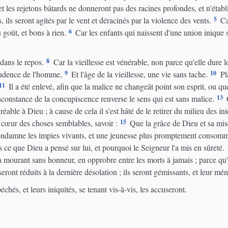
 et les rejetons bâtards ne donneront pas des racines profondes, et n'établ
5
ils seront agités par le vent et déracinés par la violence des vents.
Car
6
u goût, et bons à rien.
Car les enfants qui naissent d'une union inique s
8
 dans le repos.
Car la vieillesse est vénérable, non parce qu'elle dure 
9
10
prudence de l'homme,
Et l'âge de la vieillesse, une vie sans tache.
Pla
11
Il a été enlevé, afin que la malice ne changeât point son esprit, ou qu
13
l'inconstance de la concupiscence renverse le sens qui est sans malice.
C
able à Dieu ; à cause de cela il s'est hâté de le retirer du milieu des ini
15
 cœur des choses semblables, savoir :
Que la grâce de Dieu et sa misé
ondamne les impies vivants, et une jeunesse plus promptement consommé
s ce que Dieu a pensé sur lui, et pourquoi le Seigneur l'a mis en sûreté.
a mourant sans honneur, en opprobre entre les morts à jamais ; parce qu'il
 seront réduits à la dernière désolation ; ils seront gémissants, et leur mé
chés, et leurs iniquités, se tenant vis-à-vis, les accuseront.