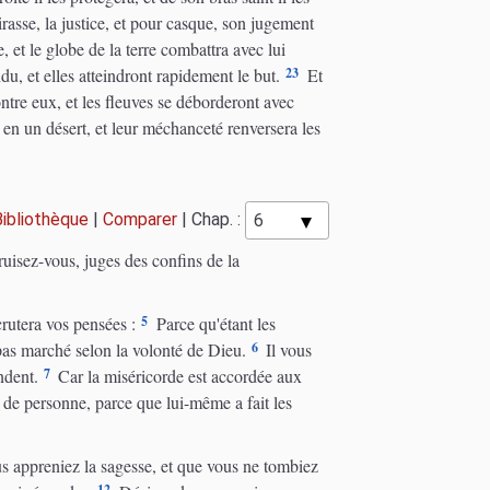
irasse, la justice, et pour casque, son jugement
 et le globe de la terre combattra avec lui
23
u, et elles atteindront rapidement le but.
Et
ntre eux, et les fleuves se déborderont avec
e en un désert, et leur méchanceté renversera les
Bibliothèque
|
Comparer
|
Chap. :
uisez-vous, juges des confins de la
5
crutera vos pensées :
Parce qu'étant les
6
 pas marché selon la volonté de Dieu.
Il vous
7
ndent.
Car la miséricorde est accordée aux
 de personne, parce que lui-même a fait les
s appreniez la sagesse, et que vous ne tombiez
12