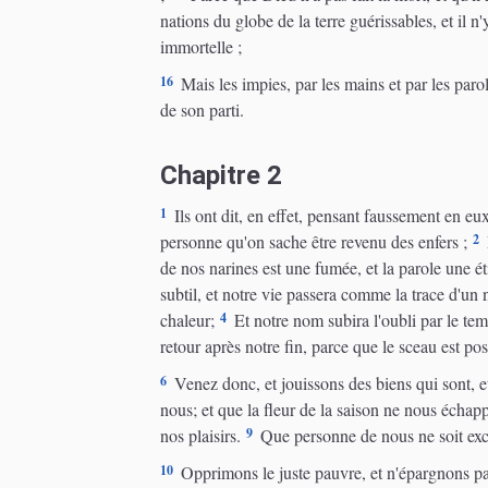
nations du globe de la terre guérissables, et il n'
immortelle ;
16
Mais les impies, par les mains et par les paroles
de son parti.
Chapitre 2
1
Ils ont dit, en effet, pensant faussement en eux-
2
personne qu'on sache être revenu des enfers ;
de nos narines est une fumée, et la parole une ét
subtil, et notre vie passera comme la trace d'un
4
chaleur;
Et notre nom subira l'oubli par le te
retour après notre fin, parce que le sceau est po
6
Venez donc, et jouissons des biens qui sont, 
nous; et que la fleur de la saison ne nous échapp
9
nos plaisirs.
Que personne de nous ne soit exclu
10
Opprimons le juste pauvre, et n'épargnons pas