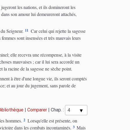
 jugeront les nations, et ils domineront les
es dans son amour lui demeureront attachés,
11
s du Seigneur.
Car celui qui rejette la sagesse
 femmes sont insensées et très mauvais leurs
minel; elle recevra une récompense, à la visite
choses mauvaises ; car il lui sera accordé un
et la racine de la sagesse ne sèche point.
ennent à être d'une longue vie, ils seront comptés
ce; et au jour du jugement, sans parole de
Bibliothèque
|
Comparer
|
Chap. :
2
t des hommes.
Lorsqu'elle est présente, on
3
la victoire dans les combats incontaminés.
Mais