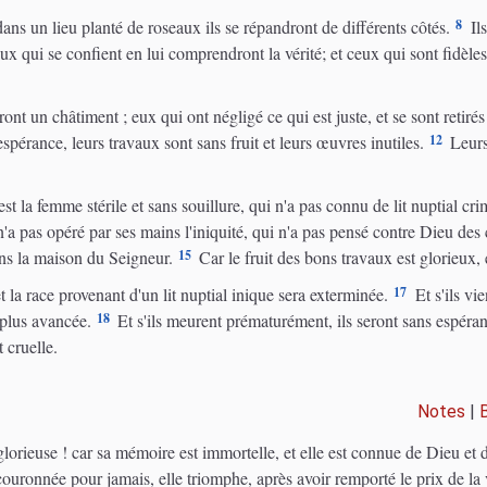
8
ans un lieu planté de roseaux ils se répandront de différents côtés.
Ils
x qui se confient en lui comprendront la vérité; et ceux qui sont fidèl
ont un châtiment ; eux qui ont négligé ce qui est juste, et se sont retiré
12
 espérance, leurs travaux sont sans fruit et leurs œuvres inutiles.
Leurs
t la femme stérile et sans souillure, qui n'a pas connu de lit nuptial cri
a pas opéré par ses mains l'iniquité, qui n'a pas pensé contre Dieu des 
15
dans la maison du Seigneur.
Car le fruit des bons travaux est glorieux, 
17
 la race provenant d'un lit nuptial inique sera exterminée.
Et s'ils vi
18
 plus avancée.
Et s'ils meurent prématurément, ils seront sans espéran
 cruelle.
Notes
|
lorieuse ! car sa mémoire est immortelle, et elle est connue de Dieu e
ée ; couronnée pour jamais, elle triomphe, après avoir remporté le prix de 