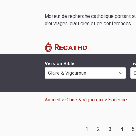
Moteur de recherche catholique portant sur
d'ouvrages, d'articles et de conférences.
Recatho
Version Bible
Li
Glaire & Vigouroux
Accueil
>
Glaire & Vigouroux
>
Sagesse
1
2
3
4
5