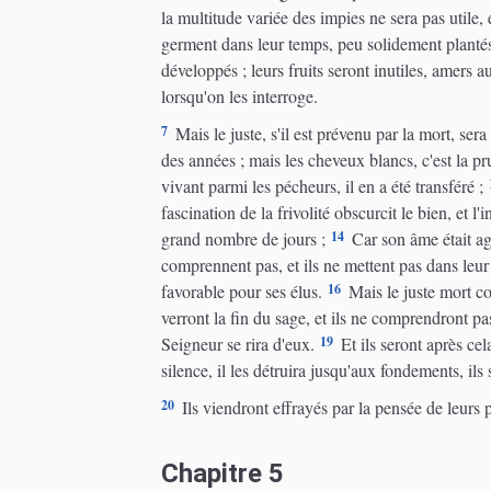
la multitude variée des impies ne sera pas utile,
germent dans leur temps, peu solidement plantés, 
développés ; leurs fruits seront inutiles, amers a
lorsqu'on les interroge.
7
Mais le juste, s'il est prévenu par la mort, sera
des années ; mais les cheveux blancs, c'est la 
vivant parmi les pécheurs, il en a été transféré ;
fascination de la frivolité obscurcit le bien, et 
14
grand nombre de jours ;
Car son âme était agré
comprennent pas, et ils ne mettent pas dans leur
16
favorable pour ses élus.
Mais le juste mort c
verront la fin du sage, et ils ne comprendront pa
19
Seigneur se rira d'eux.
Et ils seront après cel
silence, il les détruira jusqu'aux fondements, ils
20
Ils viendront effrayés par la pensée de leurs pé
Chapitre 5