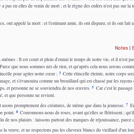
y a pas en elles de venin de mort ; et le règne des enfers n'est pas sur la t
, ont appelé la mort : et l'estimant amie, ils ont disparu; et ils ont fait a
Notes
|
mêmes : Il est court et plein d'ennui le temps de notre vie, et il n'est pas
Parce que nous sommes nés de rien, et qu'après cela nous serons comme s
3
incelle pour agiter notre cœur ;
Cette étincelle éteinte, notre corps ser
 nuage, et s'évanouira comme un brouillard qui est chassé par les rayons 
5
mps, et personne ne se souviendra de nos œuvres.
Car c'est le passage 
sé, et que personne ne revient.
7
et usons promptement des créatures, de même que dans la jeunesse.
En
8
e point.
Couronnons-nous de roses, avant qu'elles se flétrissent ; qu'il
 de nos plaisirs : laissons partout des marques de réjouissance, parce que
 la veuve, et ne respectons pas les cheveux blancs du vieillard d'un lon