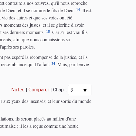
 est contraire à nos œuvres, qu'il nous reproche
14
 de Dieu, et il se nomme le fils de Dieu.
Il est
vie des autres et que ses voies ont été
 moments des justes, et il se glorifie d'avoir
18
nt ses derniers moments.
Car s'il est vrai fils
urments, afin que nous connaissions sa
'après ses paroles.
nt pas espéré la récompense de la justice, et ils
24
essemblance qu'il l'a fait.
Mais, par l'envie
Notes
|
Comparer
|
Chap. :
r aux yeux des insensés; et leur sortie du monde
ations, ils seront placés au milieu d'une
ournaise ; il les a reçus comme une hostie