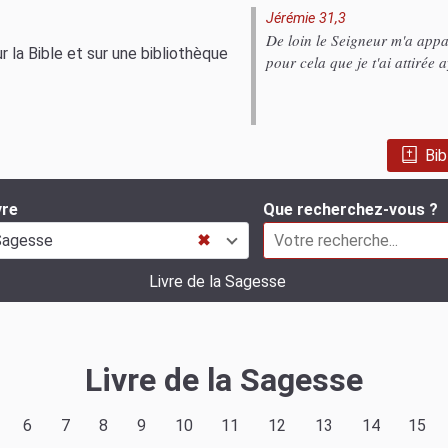
Jérémie 31,3
De loin le Seigneur m'a appar
 la Bible et sur une bibliothèque
pour cela que je t'ai attirée a
Bib
vre
Que recherchez-vous ?
Sagesse
✖
Livre de la Sagesse
Livre de la Sagesse
6
7
8
9
10
11
12
13
14
15