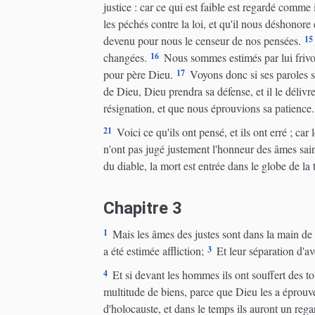
justice : car ce qui est faible est regardé comme i
les péchés contre la loi, et qu'il nous déshonore 
15
devenu pour nous le censeur de nos pensées.
16
changées.
Nous sommes estimés par lui frivoles
17
pour père Dieu.
Voyons donc si ses paroles so
de Dieu, Dieu prendra sa défense, et il le déliv
résignation, et que nous éprouvions sa patience.
21
Voici ce qu'ils ont pensé, et ils ont erré ; car
n'ont pas jugé justement l'honneur des âmes sain
du diable, la mort est entrée dans le globe de la t
Chapitre 3
1
Mais les âmes des justes sont dans la main de 
3
a été estimée affliction;
Et leur séparation d'a
4
Et si devant les hommes ils ont souffert des to
multitude de biens, parce que Dieu les a éprouvés
d'holocauste, et dans le temps ils auront un rega