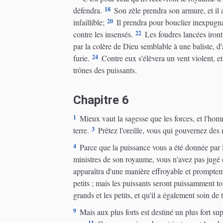
18
défendra.
Son zèle prendra son armure, et il 
20
infaillible;
Il prendra pour bouclier inexpugnab
22
contre les insensés.
Les foudres lancées iront 
par la colère de Dieu semblable à une baliste, d
24
furie.
Contre eux s'élèvera un vent violent, et 
trônes des puissants.
Chapitre 6
1
Mieux vaut la sagesse que les forces, et l'ho
3
terre.
Prêtez l'oreille, vous qui gouvernez des 
4
Parce que la puissance vous a été donnée par le
ministres de son royaume, vous n'avez pas jugé é
apparaîtra d'une manière effroyable et prompte
petits ; mais les puissants seront puissamment t
grands et les petits, et qu'il a également soin de 
9
Mais aux plus forts est destiné un plus fort sup
11