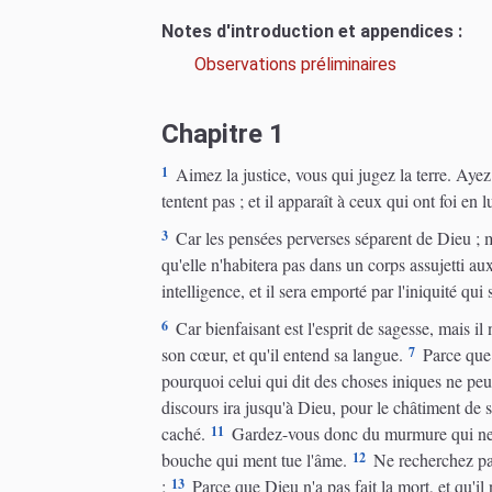
Notes d'introduction et appendices :
Observations préliminaires
Chapitre 1
1
Aimez la justice, vous qui jugez la terre. Ayez
tentent pas ; et il apparaît à ceux qui ont foi en lu
3
Car les pensées perverses séparent de Dieu ; m
qu'elle n'habitera pas dans un corps assujetti au
intelligence, et il sera emporté par l'iniquité qui
6
Car bienfaisant est l'esprit de sagesse, mais il
7
son cœur, et qu'il entend sa langue.
Parce que l
pourquoi celui qui dit des choses iniques ne peut
discours ira jusqu'à Dieu, pour le châtiment de s
11
caché.
Gardez-vous donc du murmure qui ne ser
12
bouche qui ment tue l'âme.
Ne recherchez pas
13
;
Parce que Dieu n'a pas fait la mort, et qu'il 