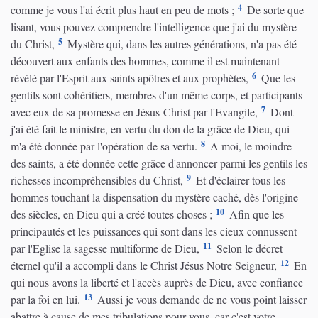
4
comme je vous l'ai écrit plus haut en peu de mots ;
De sorte que
lisant, vous pouvez comprendre l'intelligence que j'ai du mystère
5
du Christ,
Mystère qui, dans les autres générations, n'a pas été
découvert aux enfants des hommes, comme il est maintenant
6
révélé par l'Esprit aux saints apôtres et aux prophètes,
Que les
gentils sont cohéritiers, membres d'un même corps, et participants
7
avec eux de sa promesse en Jésus-Christ par l'Evangile,
Dont
j'ai été fait le ministre, en vertu du don de la grâce de Dieu, qui
8
m'a été donnée par l'opération de sa vertu.
A moi, le moindre
des saints, a été donnée cette grâce d'annoncer parmi les gentils les
9
richesses incompréhensibles du Christ,
Et d'éclairer tous les
hommes touchant la dispensation du mystère caché, dès l'origine
10
des siècles, en Dieu qui a créé toutes choses ;
Afin que les
principautés et les puissances qui sont dans les cieux connussent
11
par l'Eglise la sagesse multiforme de Dieu,
Selon le décret
12
éternel qu'il a accompli dans le Christ Jésus Notre Seigneur,
En
qui nous avons la liberté et l'accès auprès de Dieu, avec confiance
13
par la foi en lui.
Aussi je vous demande de ne vous point laisser
abattre à cause de mes tribulations pour vous, car c'est votre