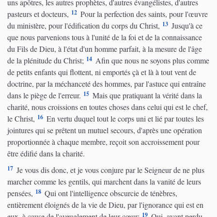
uns apôtres, les autres prophètes, d'autres évangélistes, d'autres
12
pasteurs et docteurs,
Pour la perfection des saints, pour l'œuvre
13
du ministère, pour l'édification du corps du Christ,
Jusqu'à ce
que nous parvenions tous à l'unité de la foi et de la connaissance
du Fils de Dieu, à l'état d'un homme parfait, à la mesure de l'âge
14
de la plénitude du Christ;
Afin que nous ne soyons plus comme
de petits enfants qui flottent, ni emportés çà et là à tout vent de
doctrine, par la méchanceté des hommes, par l'astuce qui entraîne
15
dans le piège de l'erreur.
Mais que pratiquant la vérité dans la
charité, nous croissions en toutes choses dans celui qui est le chef,
16
le Christ,
En vertu duquel tout le corps uni et lié par toutes les
jointures qui se prêtent un mutuel secours, d'après une opération
proportionnée à chaque membre, reçoit son accroissement pour
être édifié dans la charité.
17
Je vous dis donc, et je vous conjure par le Seigneur de ne plus
marcher comme les gentils, qui marchent dans la vanité de leurs
18
pensées,
Qui ont l'intelligence obscurcie de ténèbres,
entièrement éloignés de la vie de Dieu, par l'ignorance qui est en
19
eux, à cause de l'aveuglement de leur cœur;
Qui, ayant perdu