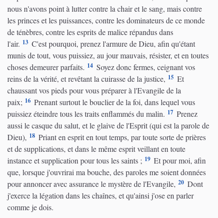
nous n'avons point à lutter contre la chair et le sang, mais contre
les princes et les puissances, contre les dominateurs de ce monde
de ténèbres, contre les esprits de malice répandus dans
13
l'air.
C'est pourquoi, prenez l'armure de Dieu, afin qu'étant
munis de tout, vous puissiez, au jour mauvais, résister, et en toutes
14
choses demeurer parfaits.
Soyez donc fermes, ceignant vos
15
reins de la vérité, et revêtant la cuirasse de la justice,
Et
chaussant vos pieds pour vous préparer à l'Evangile de la
16
paix;
Prenant surtout le bouclier de la foi, dans lequel vous
17
puissiez éteindre tous les traits enflammés du malin.
Prenez
aussi le casque du salut, et le glaive de l'Esprit (qui est la parole de
18
Dieu),
Priant en esprit en tout temps, par toute sorte de prières
et de supplications, et dans le même esprit veillant en toute
19
instance et supplication pour tous les saints ;
Et pour moi, afin
que, lorsque j'ouvrirai ma bouche, des paroles me soient données
20
pour annoncer avec assurance le mystère de l'Evangile,
Dont
j'exerce la légation dans les chaînes, et qu'ainsi j'ose en parler
comme je dois.