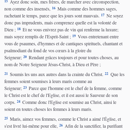
15
Ayez donc soin, mes frères, de marcher avec circonspection,
16
non comme des insensés,
Mais comme des hommes sages,
17
rachetant le temps, parce que les jours sont mauvais.
Ne soyez
donc pas imprudents, mais comprenez quelle est la volonté de
18
Dieu ;
Et ne vous enivrez pas de vin qui renferme la luxure;
19
mais soyez remplis de l'Esprit-Saint ;
Vous entretenant entre
vous de psaumes, d'hymnes et de cantiques spirituels, chantant et
psalmodiant du fond de vos cœurs à la gloire du
20
Seigneur;
Rendant grâces toujours et pour toutes choses, au
nom de Notre Seigneur Jésus-Christ, à Dieu et Père ;
21
22
Soumis les uns aux autres dans la crainte du Christ.
Que les
femmes soient soumises à leurs maris comme au
23
Seigneur;
Parce que l'homme est le chef de la femme, comme
le Christ est le chef de l'Eglise, et il est aussi le Sauveur de son
24
corps.
Comme donc l'Eglise est soumise au Christ, ainsi le
soient en toutes choses les femmes à leurs maris.
25
Maris, aimez vos femmes, comme le Christ a aimé l'Église, et
26
s'est livré lui-même pour elle,
Afin de la sanctifier, la purifiant