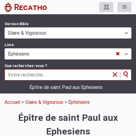
Recatho
Version Bible
Glaire & Vigouroux
Livre
Éphésiens
✖
Que recherchez-vous ?
|
Épître de saint Paul aux Ephesiens
Accueil
>
Glaire & Vigouroux
>
Éphésiens
Épître de saint Paul aux
Ephesiens