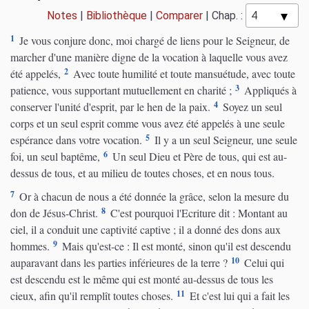
Notes
|
Bibliothèque
|
Comparer
|
Chap. :
1
Je vous conjure donc, moi chargé de liens pour le Seigneur, de
marcher d'une manière digne de la vocation à laquelle vous avez
2
été appelés,
Avec toute humilité et toute mansuétude, avec toute
3
patience, vous supportant mutuellement en charité ;
Appliqués à
4
conserver l'unité d'esprit, par le hen de la paix.
Soyez un seul
corps et un seul esprit comme vous avez été appelés à une seule
5
espérance dans votre vocation.
Il y a un seul Seigneur, une seule
6
foi, un seul baptême,
Un seul Dieu et Père de tous, qui est au-
dessus de tous, et au milieu de toutes choses, et en nous tous.
7
Or à chacun de nous a été donnée la grâce, selon la mesure du
8
don de Jésus-Christ.
C'est pourquoi l'Ecriture dit : Montant au
ciel, il a conduit une captivité captive ; il a donné des dons aux
9
hommes.
Mais qu'est-ce : Il est monté, sinon qu'il est descendu
10
auparavant dans les parties inférieures de la terre ?
Celui qui
est descendu est le même qui est monté au-dessus de tous les
11
cieux, afin qu'il remplît toutes choses.
Et c'est lui qui a fait les