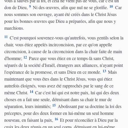
vous a sauvés par la foi, et cela ne vient pas de vous, car c'est un
9
10
don de Dieu,
Ni des œuvres, afin que nul ne se glorifie.
Car
nous sommes son ouvrage, ayant été créés dans le Christ Jésus
pour les bonnes œuvres que Dieu a préparées, afin que nous y
marchions.
11
C'est pourquoi souvenez-vous qu'autrefois, vous gentils selon la
chair, vous étiez appelés incirconcision, par ce qu'on appelle
circoncision, à cause de la circoncision dans la chair faite de main
12
d'homme;
Parce que vous étiez en ce temps-là sans Christ,
séparés de la société d'Israël, étrangers aux alliances, n'ayant point
13
l'espérance de la promesse, et sans Dieu en ce monde.
Mais
maintenant que vous êtes dans le Christ Jésus, vous qui étiez
autrefois éloignés, vous avez été rapprochés par le sang de ce
14
même Christ.
Car c'est lui qui est notre paix, lui qui des deux
choses en a fait une seule, détruisant dans sa chair le mur de
15
séparation, leurs inimitiés;
Abolissant par sa doctrine la loi des
préceptes, pour des deux former en lui-même un seul homme
16
nouveau, en faisant la paix,
Et pour réconcilier à Dieu par la
croix les deux réunis en un seul corps, détruisant en lui-même