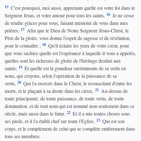
15
C'est pourquoi, moi aussi, apprenant quelle est votre foi dans le
16
Seigneur Jésus, et votre amour pour tous les saints,
Je ne cesse
de rendre grâces pour vous, faisant mémoire de vous dans mes
17
prières;
Afin que le Dieu de Notre Seigneur Jésus-Christ, le
Père de la gloire, vous donne l'esprit de sagesse et de révélation,
18
pour le connaître ;
Qu'il éclaire les yeux de votre cœur, pour
que vous sachiez quelle est l'espérance à laquelle il vous a appelés,
quelles sont les richesses de gloire de l'héritage destiné aux
19
saints;
Et quelle est la grandeur suréminente de sa vertu en
nous, qui croyons, selon l'opération de la puissance de sa
20
vertu,
Qui l'a exercée dans le Christ, le ressuscitant d'entre les
21
morts, et le plaçant à sa droite dans les cieux,
Au-dessus de
toute principauté, de toute puissance, de toute vertu, de toute
domination, et de tout nom qui est nommé non-seulement dans ce
22
siècle, mais aussi dans le futur.
Et il a mis toutes choses sous
23
ses pieds, et il l'a établi chef sur toute l'Eglise,
Qui est son
corps, et le complément de celui qui se complète entièrement dans
tous ses membres.