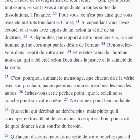
tout espoir, se sont livrés à l'impudicité, à toutes sortes de
20
dissolutions, à l'avarice.
Pour vous, ce n'est pas ainsi que vous
21
avez été instruits touchant le Christ;
Si cependant vous l'avez
écouté, et si vous avez appris de lui, selon la vérité de sa
22
doctrine,
A dépouiller, par rapport à votre première vie, le vieil
23
homme qui se corrompt par les désirs de l'erreur.
Renouvelez-
24
vous dans l'esprit de votre âme,
Et revêtez-vous de l'homme
nouveau, qui a été créé selon Dieu dans la justice et la sainteté de
la vérité.
25
C'est, pourquoi, quittant le mensonge, que chacun dise la vérité
avec son prochain, parce que nous sommes membres les uns des
26
autres.
Irritez-vous et ne péchez point ; que le soleil ne se
27
couche point sur votre colère.
Ne donnez point lieu au diable.
28
Que celui qui dérobait ne dérobe plus, mais plutôt qu'il
s'occupe, en travaillant de ses mains, à ce qui est bon, pour avoir
de quoi donner à qui souffre du besoin.
29
Qu'aucun discours mauvais ne sorte de votre bouche; que s'il