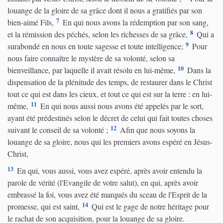
louange de la gloire de sa grâce dont il nous a gratifiés par son
7
bien-aimé Fils,
En qui nous avons la rédemption par son sang,
8
et la rémission des péchés, selon les richesses de sa grâce,
Qui a
9
surabondé en nous en toute sagesse et toute intelligence;
Pour
nous faire connaître le mystère de sa volonté, selon sa
10
bienveillance, par laquelle il avait résolu en lui-même,
Dans la
dispensation de la plénitude des temps, de restaurer dans le Christ
tout ce qui est dans les cieux, et tout ce qui est sur la terre : en lui-
11
même,
En qui nous aussi nous avons été appelés par le sort,
ayant été prédestinés selon le décret de celui qui fait toutes choses
12
suivant le conseil de sa volonté ;
Afin que nous soyons la
louange de sa gloire, nous qui les premiers avons espéré en Jésus-
Christ,
13
En qui, vous aussi, vous avez espéré, après avoir entendu la
parole de vérité (l'Evangile de votre salut), en qui, après avoir
embrassé la foi, vous avez été marqués du sceau de l'Esprit de la
14
promesse, qui est saint,
Qui est le gage de notre héritage pour
le rachat de son acquisition, pour la louange de sa gloire.