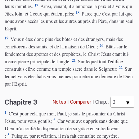
17
leurs inimitiés.
Ainsi, venant, il a annoncé la paix et à vous qui
18
étiez loin, et à ceux qui étaient près;
Parce que c'est par lui que
nous avons accès les uns et les autres auprès du Père, dans un seul
Esprit.
19
Vous n'êtes donc plus des hôtes et des étrangers, mais des
20
concitoyens des saints, et de la maison de Dieu ;
Bâtis sur le
fondement des apôtres et des prophètes, le Christ Jésus étant lui-
21
même pierre principale de l'angle,
Sur lequel tout l'édifice
22
construit s'élève comme un temple sacré dans le Seigneur;
Sur
lequel vous êtes bâtis vous-mêmes pour être une demeure de Dieu
par l'Esprit.
Chapitre 3
Notes
|
Comparer
|
Chap. :
1
C'est pour cela que moi, Paul, je suis le prisonnier du Christ
2
Jésus, pour vous gentils;
Car vous avez appris sans doute que
Dieu m'a confié la dispensation de sa grâce en votre faveur
3
;
Puisque, par révélation, il m'a fait connaître ce mystère,