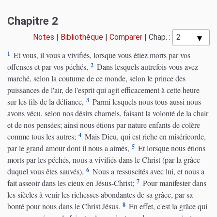
Chapitre 2
Notes
|
Bibliothèque
|
Comparer
|
Chap. :
1
Et vous, il vous a vivifiés, lorsque vous étiez morts par vos
2
offenses et par vos péchés,
Dans lesquels autrefois vous avez
marché, selon la coutume de ce monde, selon le prince des
puissances de l'air, de l'esprit qui agit efficacement à cette heure
3
sur les fils de la défiance,
Parmi lesquels nous tous aussi nous
avons vécu, selon nos désirs charnels, faisant la volonté de la chair
et de nos pensées; ainsi nous étions par nature enfants de colère
4
comme tous les autres;
Mais Dieu, qui est riche en miséricorde,
5
par le grand amour dont il nous a aimés,
Et lorsque nous étions
morts par les péchés, nous a vivifiés dans le Christ (par la grâce
6
duquel vous êtes sauvés),
Nous a ressuscités avec lui, et nous a
7
fait asseoir dans les cieux en Jésus-Christ;
Pour manifester dans
les siècles à venir les richesses abondantes de sa grâce, par sa
8
bonté pour nous dans le Christ Jésus.
En effet, c'est la grâce qui