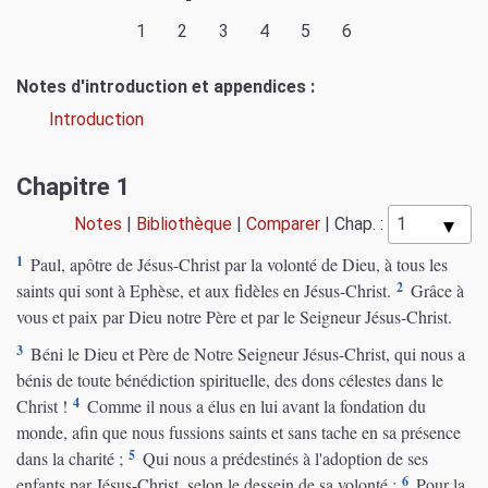
1
2
3
4
5
6
Notes d'introduction et appendices :
Introduction
Chapitre 1
Notes
|
Bibliothèque
|
Comparer
|
Chap. :
1
Paul, apôtre de Jésus-Christ par la volonté de Dieu, à tous les
2
saints qui sont à Ephèse, et aux fidèles en Jésus-Christ.
Grâce à
vous et paix par Dieu notre Père et par le Seigneur Jésus-Christ.
3
Béni le Dieu et Père de Notre Seigneur Jésus-Christ, qui nous a
bénis de toute bénédiction spirituelle, des dons célestes dans le
4
Christ !
Comme il nous a élus en lui avant la fondation du
monde, afin que nous fussions saints et sans tache en sa présence
5
dans la charité ;
Qui nous a prédestinés à l'adoption de ses
6
enfants par Jésus-Christ, selon le dessein de sa volonté ;
Pour la