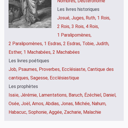
Nombres,
Deutéronome
Les livres historiques
Josué,
Juges,
Ruth,
1 Rois,
2 Rois,
3 Rois,
4 Rois,
1 Paralipomènes,
2 Paralipomènes,
1 Esdras,
2 Esdras,
Tobie,
Judith,
Esther,
1 Machabées,
2 Machabées
Les livres poétiques
Job,
Psaumes,
Proverbes,
Ecclésiaste,
Cantique des
cantiques,
Sagesse,
Ecclésiastique
Les prophètes
Isaïe,
Jérémie,
Lamentations,
Baruch,
Ézéchiel,
Daniel,
Osée,
Joël,
Amos,
Abdias,
Jonas,
Michée,
Nahum,
Habacuc,
Sophonie,
Aggée,
Zacharie,
Malachie