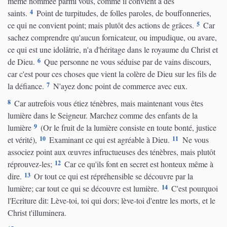
même nommée parmi vous, comme il convient à des
4
saints.
Point de turpitudes, de folles paroles, de bouffonneries,
5
ce qui ne convient point; mais plutôt des actions de grâces.
Car
sachez comprendre qu'aucun fornicateur, ou impudique, ou avare,
ce qui est une idolâtrie, n'a d'héritage dans le royaume du Christ et
6
de Dieu.
Que personne ne vous séduise par de vains discours,
car c'est pour ces choses que vient la colère de Dieu sur les fils de
7
la défiance.
N'ayez donc point de commerce avec eux.
8
Car autrefois vous étiez ténèbres, mais maintenant vous êtes
lumière dans le Seigneur. Marchez comme des enfants de la
9
lumière
(Or le fruit de la lumière consiste en toute bonté, justice
10
11
et vérité),
Examinant ce qui est agréable à Dieu.
Ne vous
associez point aux œuvres infructueuses des ténèbres, mais plutôt
12
réprouvez-les;
Car ce qu'ils font en secret est honteux même à
13
dire.
Or tout ce qui est répréhensible se découvre par la
14
lumière; car tout ce qui se découvre est lumière.
C'est pourquoi
l'Ecriture dit: Lève-toi, toi qui dors; lève-toi d'entre les morts, et le
Christ t'illuminera.