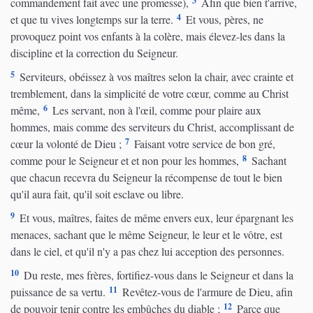
3
commandement fait avec une promesse),
Afin que bien t'arrive,
4
et que tu vives longtemps sur la terre.
Et vous, pères, ne
provoquez point vos enfants à la colère, mais élevez-les dans la
discipline et la correction du Seigneur.
5
Serviteurs, obéissez à vos maîtres selon la chair, avec crainte et
tremblement, dans la simplicité de votre cœur, comme au Christ
6
même,
Les servant, non à l'œil, comme pour plaire aux
hommes, mais comme des serviteurs du Christ, accomplissant de
7
cœur la volonté de Dieu ;
Faisant votre service de bon gré,
8
comme pour le Seigneur et et non pour les hommes,
Sachant
que chacun recevra du Seigneur la récompense de tout le bien
qu'il aura fait, qu'il soit esclave ou libre.
9
Et vous, maîtres, faites de même envers eux, leur épargnant les
menaces, sachant que le même Seigneur, le leur et le vôtre, est
dans le ciel, et qu'il n'y a pas chez lui acception des personnes.
10
Du reste, mes frères, fortifiez-vous dans le Seigneur et dans la
11
puissance de sa vertu.
Revêtez-vous de l'armure de Dieu, afin
12
de pouvoir tenir contre les embûches du diable ;
Parce que