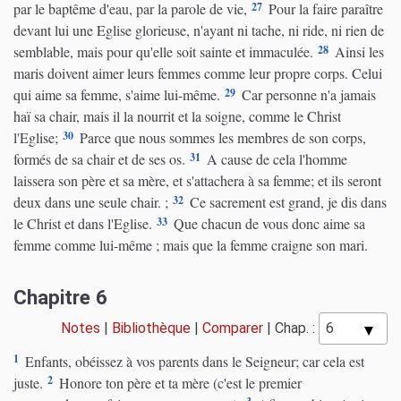
27
par le baptême d'eau, par la parole de vie,
Pour la faire paraître
devant lui une Eglise glorieuse, n'ayant ni tache, ni ride, ni rien de
28
semblable, mais pour qu'elle soit sainte et immaculée.
Ainsi les
maris doivent aimer leurs femmes comme leur propre corps. Celui
29
qui aime sa femme, s'aime lui-même.
Car personne n'a jamais
haï sa chair, mais il la nourrit et la soigne, comme le Christ
30
l'Eglise;
Parce que nous sommes les membres de son corps,
31
formés de sa chair et de ses os.
A cause de cela l'homme
laissera son père et sa mère, et s'attachera à sa femme; et ils seront
32
deux dans une seule chair. ;
Ce sacrement est grand, je dis dans
33
le Christ et dans l'Eglise.
Que chacun de vous donc aime sa
femme comme lui-même ; mais que la femme craigne son mari.
Chapitre 6
Notes
|
Bibliothèque
|
Comparer
|
Chap. :
1
Enfants, obéissez à vos parents dans le Seigneur; car cela est
2
juste.
Honore ton père et ta mère (c'est le premier