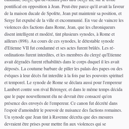
pontifical en opposition à Jean. Peut-être parce qu'il avait la faveur
de la maison ducale de Spolète, Jean put maintenir sa position, et
Serge fut expulsé de la ville et excommunié. En vue de vaincre les
violences des factions dans Rome, Jean, que les chroniqueurs
disent intelligent et modéré, tint plusieurs synodes, à Rome et
ailleurs (898). Au cours de ces synodes, le détestable synode
d'Etienne VII fut condamné et ses actes furent brûlés. Les ré-
ordinations furent interdites, et les membres du clergé qu'Etienne
avait dégradés furent réhabilités dans le corps duquel il les avait
déposés. La coutume barbare de piller les palais des papes ou des
évêques à leur décès fut interdite à la fois par les pouvoirs spirituel
et temporel. Le synode de Rome se déclara aussi pour l'empereur
Lambert contre son rival Bérenger, et dans le même temps décida
que le pape nouvellement élu ne devrait être consacré qu'en
présence des envoyés de l'empereur. Ce canon fut décrété dans
l'espoir d'amoindrir le pouvoir de nuisance des factions romaines.
Un synode que Jean tint à Ravenne décréta que des mesures
devraient être prises pour mettre fin aux violences qui se