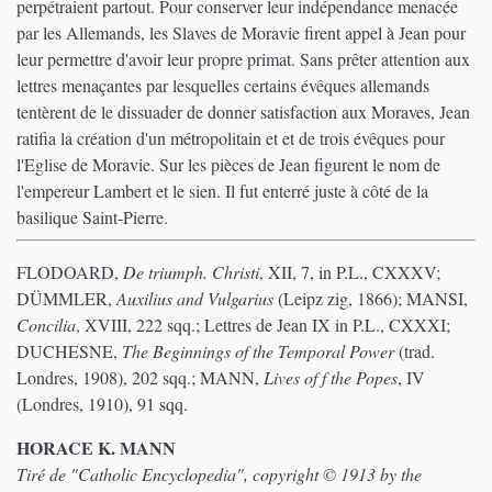
perpétraient partout. Pour conserver leur indépendance menacée
par les Allemands, les Slaves de Moravie firent appel à Jean pour
leur permettre d'avoir leur propre primat. Sans prêter attention aux
lettres menaçantes par lesquelles certains évêques allemands
tentèrent de le dissuader de donner satisfaction aux Moraves, Jean
ratifia la création d'un métropolitain et et de trois évêques pour
l'Eglise de Moravie. Sur les pièces de Jean figurent le nom de
l'empereur Lambert et le sien. Il fut enterré juste à côté de la
basilique Saint-Pierre.
FLODOARD,
De triumph. Christi
, XII, 7, in P.L., CXXXV;
DÜMMLER,
Auxilius and Vulgarius
(Leipz zig, 1866); MANSI,
Concilia
, XVIII, 222 sqq.; Lettres de Jean IX in P.L., CXXXI;
DUCHESNE,
The Beginnings of the Temporal Power
(trad.
Londres, 1908), 202 sqq.; MANN,
Lives of f the Popes
, IV
(Londres, 1910), 91 sqq.
HORACE K. MANN
Tiré de "Catholic Encyclopedia", copyright © 1913 by the