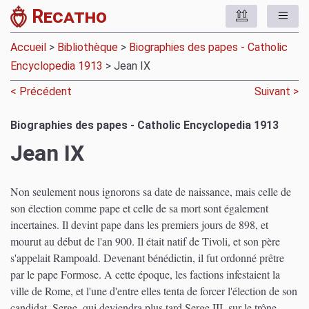
Recatho
Accueil
>
Bibliothèque
>
Biographies des papes - Catholic
Encyclopedia 1913
> Jean IX
< Précédent
Suivant >
Biographies des papes - Catholic Encyclopedia 1913
Jean IX
Non seulement nous ignorons sa date de naissance, mais celle de
son élection comme pape et celle de sa mort sont également
incertaines. Il devint pape dans les premiers jours de 898, et
mourut au début de l'an 900. Il était natif de Tivoli, et son père
s'appelait Rampoald. Devenant bénédictin, il fut ordonné prêtre
par le pape Formose. A cette époque, les factions infestaient la
ville de Rome, et l'une d'entre elles tenta de forcer l'élection de son
candidat, Serge, qui deviendra plus tard Serge III, sur le trône