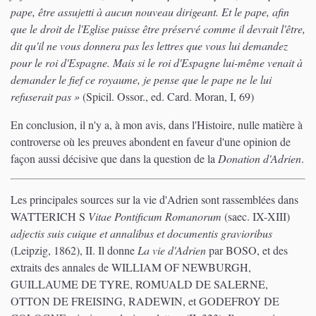
pape, être assujetti à aucun nouveau dirigeant. Et le pape, afin
que le droit de l'Eglise puisse être préservé comme il devrait l'être,
dit qu'il ne vous donnera pas les lettres que vous lui demandez
pour le roi d'Espagne. Mais si le roi d'Espagne lui-même venait à
demander le fief ce royaume, je pense que le pape ne le lui
refuserait pas »
(Spicil. Ossor., ed. Card. Moran, I, 69)
En conclusion, il n'y a, à mon avis, dans l'Histoire, nulle matière à
controverse où les preuves abondent en faveur d'une opinion de
façon aussi décisive que dans la question de la
Donation d'Adrien
.
Les principales sources sur la vie d'Adrien sont rassemblées dans
WATTERICH S
Vitae Pontificum Romanorum
(saec. IX-XIII)
adjectis suis cuique et annalibus et documentis gravioribus
(Leipzig, 1862), II. Il donne
La vie d'Adrien
par BOSO, et des
extraits des annales de WILLIAM OF NEWBURGH,
GUILLAUME DE TYRE, ROMUALD DE SALERNE,
OTTON DE FREISING, RADEWIN, et GODEFROY DE