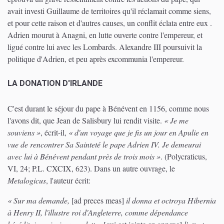
avait investi Guillaume de territoires qu'il réclamait comme siens,
et pour cette raison et d'autres causes, un conflit éclata entre eux .
Adrien mourut à Anagni, en lutte ouverte contre l'empereur, et
ligué contre lui avec les Lombards. Alexandre III poursuivit la
politique d'Adrien, et peu après excommunia l'empereur.
LA DONATION D'IRLANDE
C'est durant le séjour du pape à Bénévent en 1156, comme nous
l'avons dit, que Jean de Salisbury lui rendit visite.
« Je me
souviens »
, écrit-il,
« d'un voyage que je fis un jour en Apulie en
vue de rencontrer Sa Sainteté le pape Adrien IV. Je demeurai
avec lui à Bénévent pendant près de trois mois »
. (Polycraticus,
VI, 24; P.L. CXCIX, 623). Dans un autre ouvrage, le
Metalogicus
, l'auteur écrit:
« Sur ma demande,
[ad preces meas]
il donna et octroya Hibernia
à Henry II, l'illustre roi d'Angleterre, comme dépendance