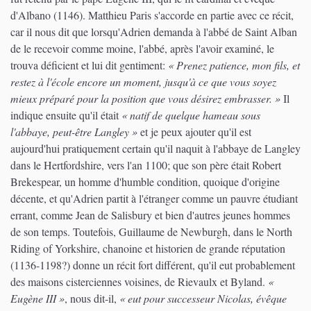
d'Albano (1146). Matthieu Paris s'accorde en partie avec ce récit,
car il nous dit que lorsqu'Adrien demanda à l'abbé de Saint Alban
de le recevoir comme moine, l'abbé, après l'avoir examiné, le
trouva déficient et lui dit gentiment:
« Prenez patience, mon fils, et
restez à l'école encore un moment, jusqu'à ce que vous soyez
mieux préparé pour la position que vous désirez embrasser. »
Il
indique ensuite qu'il était
« natif de quelque hameau sous
l'abbaye, peut-être Langley »
et je peux ajouter qu'il est
aujourd'hui pratiquement certain qu'il naquit à l'abbaye de Langley
dans le Hertfordshire, vers l'an 1100; que son père était Robert
Brekespear, un homme d'humble condition, quoique d'origine
décente, et qu'Adrien partit à l'étranger comme un pauvre étudiant
errant, comme Jean de Salisbury et bien d'autres jeunes hommes
de son temps. Toutefois, Guillaume de Newburgh, dans le North
Riding of Yorkshire, chanoine et historien de grande réputation
(1136-1198?) donne un récit fort différent, qu'il eut probablement
des maisons cisterciennes voisines, de Rievaulx et Byland.
«
Eugène III »
, nous dit-il,
« eut pour successeur Nicolas, évêque