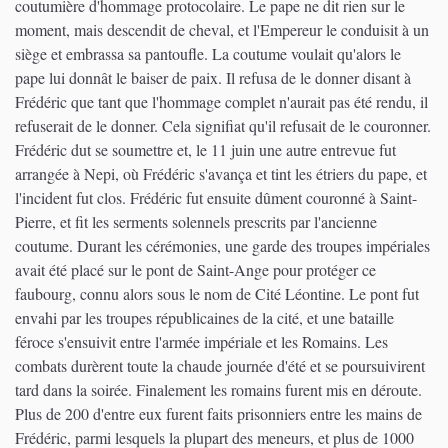
coutumière d'hommage protocolaire. Le pape ne dit rien sur le
moment, mais descendit de cheval, et l'Empereur le conduisit à un
siège et embrassa sa pantoufle. La coutume voulait qu'alors le
pape lui donnât le baiser de paix. Il refusa de le donner disant à
Frédéric que tant que l'hommage complet n'aurait pas été rendu, il
refuserait de le donner. Cela signifiat qu'il refusait de le couronner.
Frédéric dut se soumettre et, le 11 juin une autre entrevue fut
arrangée à Nepi, où Frédéric s'avança et tint les étriers du pape, et
l'incident fut clos. Frédéric fut ensuite dûment couronné à Saint-
Pierre, et fit les serments solennels prescrits par l'ancienne
coutume. Durant les cérémonies, une garde des troupes impériales
avait été placé sur le pont de Saint-Ange pour protéger ce
faubourg, connu alors sous le nom de Cité Léontine. Le pont fut
envahi par les troupes républicaines de la cité, et une bataille
féroce s'ensuivit entre l'armée impériale et les Romains. Les
combats durèrent toute la chaude journée d'été et se poursuivirent
tard dans la soirée. Finalement les romains furent mis en déroute.
Plus de 200 d'entre eux furent faits prisonniers entre les mains de
Frédéric, parmi lesquels la plupart des meneurs, et plus de 1000