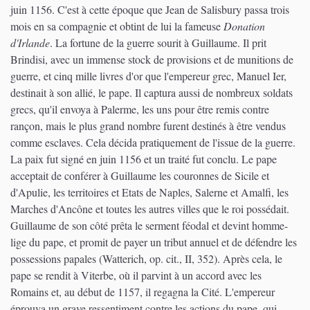
juin 1156. C'est à cette époque que Jean de Salisbury passa trois
mois en sa compagnie et obtint de lui la fameuse
Donation
d'Irlande
. La fortune de la guerre sourit à Guillaume. Il prit
Brindisi, avec un immense stock de provisions et de munitions de
guerre, et cinq mille livres d'or que l'empereur grec, Manuel Ier,
destinait à son allié, le pape. Il captura aussi de nombreux soldats
grecs, qu'il envoya à Palerme, les uns pour être remis contre
rançon, mais le plus grand nombre furent destinés à être vendus
comme esclaves. Cela décida pratiquement de l'issue de la guerre.
La paix fut signé en juin 1156 et un traité fut conclu. Le pape
acceptait de conférer à Guillaume les couronnes de Sicile et
d'Apulie, les territoires et Etats de Naples, Salerne et Amalfi, les
Marches d'Ancône et toutes les autres villes que le roi possédait.
Guillaume de son côté prêta le serment féodal et devint homme-
lige du pape, et promit de payer un tribut annuel et de défendre les
possessions papales (Watterich, op. cit., II, 352). Après cela, le
pape se rendit à Viterbe, où il parvint à un accord avec les
Romains et, au début de 1157, il regagna la Cité. L'empereur
éprouva un grave ressentiment contre les actions du pape, qui