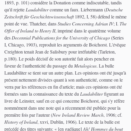
1893, p. 101) considère la Donation comme indiscutable, tandis
qu'il rejette
Laudabiliter
comme un faux. Liebermann (
Deutsche
Zeitschrift für Geschichtswissenschaft
1892, I, 58) défend le même
point de vue. Thatcher, dans
Studies Concerning Adrian IV
; I.
The
Offer of Ireland to Henry II
, imprimé dans le quatrième volume
des
Decennial Publications for the University of Chicago
(Series
I, Chicago, 1903), reproduit les arguments de Boichorst. L'évêque
Creighton tenait Jean de Salisbury pour irréfutable (Tarleton,
p.180). Le poids décisif de son autorité fait alors pencher en
faveur de l'authenticité du passage du
Metalogicus
. La bulle
Laudabiliter se tient sur un autre plan. Les opinions ont été jusqu'à
présent nettement divisées quant à son authenticité, comme on le
verra par les références en fin d'article; mais ces opinions ont été
formées sans la connaissance du texte du
Laudabiliter
figurant au
livre de Leinster, sauf en ce qui concerne Boichorst, qui s'y réfère
nommément dans une note qui a récemment été publiée pour la
première fois par l'auteur (
New Ireland Review March
, 1906; cf.
History of Ireland
, xxvi, Dublin, 1906). Le texte de la bulle est
précédé des titres suivants: « [en gaélique]
Ah! Hommes du bout