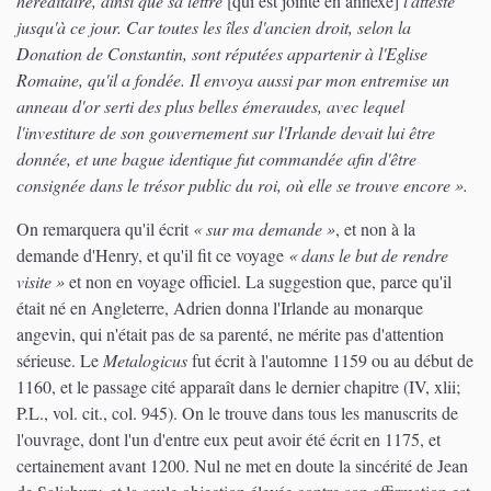
héréditaire, ainsi que sa lettre
[qui est jointe en annexe]
l'atteste
jusqu'à ce jour. Car toutes les îles d'ancien droit, selon la
Donation de Constantin, sont réputées appartenir à l'Eglise
Romaine, qu'il a fondée. Il envoya aussi par mon entremise un
anneau d'or serti des plus belles émeraudes, avec lequel
l'investiture de son gouvernement sur l'Irlande devait lui être
donnée, et une bague identique fut commandée afin d'être
consignée dans le trésor public du roi, où elle se trouve encore ».
On remarquera qu'il écrit
« sur ma demande »
, et non à la
demande d'Henry, et qu'il fit ce voyage
« dans le but de rendre
visite »
et non en voyage officiel. La suggestion que, parce qu'il
était né en Angleterre, Adrien donna l'Irlande au monarque
angevin, qui n'était pas de sa parenté, ne mérite pas d'attention
sérieuse. Le
Metalogicus
fut écrit à l'automne 1159 ou au début de
1160, et le passage cité apparaît dans le dernier chapitre (IV, xlii;
P.L., vol. cit., col. 945). On le trouve dans tous les manuscrits de
l'ouvrage, dont l'un d'entre eux peut avoir été écrit en 1175, et
certainement avant 1200. Nul ne met en doute la sincérité de Jean