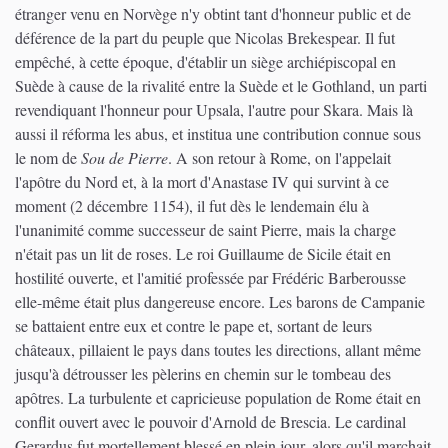
étranger venu en Norvège n'y obtint tant d'honneur public et de
déférence de la part du peuple que Nicolas Brekespear. Il fut
empêché, à cette époque, d'établir un siège archiépiscopal en
Suède à cause de la rivalité entre la Suède et le Gothland, un parti
revendiquant l'honneur pour Upsala, l'autre pour Skara. Mais là
aussi il réforma les abus, et institua une contribution connue sous
le nom de
Sou de Pierre
. A son retour à Rome, on l'appelait
l'apôtre du Nord et, à la mort d'Anastase IV qui survint à ce
moment (2 décembre 1154), il fut dès le lendemain élu à
l'unanimité comme successeur de saint Pierre, mais la charge
n'était pas un lit de roses. Le roi Guillaume de Sicile était en
hostilité ouverte, et l'amitié professée par Frédéric Barberousse
elle-même était plus dangereuse encore. Les barons de Campanie
se battaient entre eux et contre le pape et, sortant de leurs
châteaux, pillaient le pays dans toutes les directions, allant même
jusqu'à détrousser les pèlerins en chemin sur le tombeau des
apôtres. La turbulente et capricieuse population de Rome était en
conflit ouvert avec le pouvoir d'Arnold de Brescia. Le cardinal
Gerardus fut mortellement blessé en plein jour, alors qu'il marchait