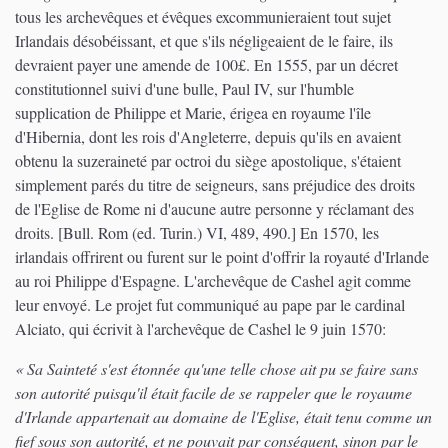
tous les archevêques et évêques excommunieraient tout sujet
Irlandais désobéissant, et que s'ils négligeaient de le faire, ils
devraient payer une amende de 100£. En 1555, par un décret
constitutionnel suivi d'une bulle, Paul IV, sur l'humble
supplication de Philippe et Marie, érigea en royaume l'île
d'Hibernia, dont les rois d'Angleterre, depuis qu'ils en avaient
obtenu la suzeraineté par octroi du siège apostolique, s'étaient
simplement parés du titre de seigneurs, sans préjudice des droits
de l'Eglise de Rome ni d'aucune autre personne y réclamant des
droits. [Bull. Rom (ed. Turin.) VI, 489, 490.] En 1570, les
irlandais offrirent ou furent sur le point d'offrir la royauté d'Irlande
au roi Philippe d'Espagne. L'archevêque de Cashel agit comme
leur envoyé. Le projet fut communiqué au pape par le cardinal
Alciato, qui écrivit à l'archevêque de Cashel le 9 juin 1570:
« Sa Sainteté s'est étonnée qu'une telle chose ait pu se faire sans
son autorité puisqu'il était facile de se rappeler que le royaume
d'Irlande appartenait au domaine de l'Eglise, était tenu comme un
fief sous son autorité, et ne pouvait par conséquent, sinon par le