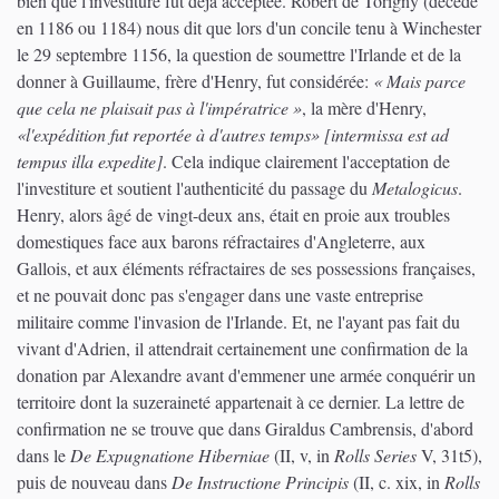
bien que l'investiture fût déjà acceptée. Robert de Torigny (décédé
en 1186 ou 1184) nous dit que lors d'un concile tenu à Winchester
le 29 septembre 1156, la question de soumettre l'Irlande et de la
donner à Guillaume, frère d'Henry, fut considérée:
« Mais parce
que cela ne plaisait pas à l'impératrice »
, la mère d'Henry,
«l'expédition fut reportée à d'autres temps» [intermissa est ad
tempus illa expedite]
. Cela indique clairement l'acceptation de
l'investiture et soutient l'authenticité du passage du
Metalogicus
.
Henry, alors âgé de vingt-deux ans, était en proie aux troubles
domestiques face aux barons réfractaires d'Angleterre, aux
Gallois, et aux éléments réfractaires de ses possessions françaises,
et ne pouvait donc pas s'engager dans une vaste entreprise
militaire comme l'invasion de l'Irlande. Et, ne l'ayant pas fait du
vivant d'Adrien, il attendrait certainement une confirmation de la
donation par Alexandre avant d'emmener une armée conquérir un
territoire dont la suzeraineté appartenait à ce dernier. La lettre de
confirmation ne se trouve que dans Giraldus Cambrensis, d'abord
dans le
De Expugnatione Hiberniae
(II, v, in
Rolls Series
V, 31t5),
puis de nouveau dans
De Instructione Principis
(II, c. xix, in
Rolls