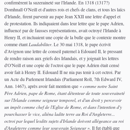
confirmèrent la suzeraineté sur l'Irlande. En 1318 (1317?)
Domhnall O'Neill et d'autres rois et chefs de clans, et tous les laïcs
d'Irlande, firent parvenir au pape Jean XXII une lettre d'appel et
de protestation. Ils indiquaient dans leur lettre que le pape Adrien,
influencé par de fausses représentations, avait octroyé l'Irlande à
Henry II, et incluaient une copie de la bulle que le contexte montre
comme étant
Laudabiliter
. Le 30 mai 1318, le pape écrivit
d'Avignon une lettre de conseil paternel à Edouard II, le pressant
de rendre raison aux griefs des Irlandais, et y joignait les lettres
d'O'Neill et une copie de l'octroi que le pape Adrien était censé
avoir fait à Henry II. Edouard II ne nia pas tenir à cet octroi. Par
un Acte du Parlement Irlandais (Parliament Roll, 7th Edward IV,
Ann. 1467), après avoir fait mention que
« comme notre Saint
Père Adrien, pape de Rome, étant détenteur de toute souveraineté
sur l'Irlande comme seigneur temporel, et d'un droit y percevoir
un impôt comme chef de l'Eglise de Rome, et dans l'intention d'y
pourchasser le vice, aliéna ladite terre au Roi d'Angleterre...
octroi par lequel lesdits sujets d'Irlande doivent allégeance au roi
d'Angleterre comme leur souverain Seigneur ».
Il fut établi que