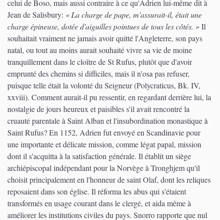
celui de Boso, mais aussi contraire à ce qu'Adrien lui-même dit à
Jean de Salisbury:
« La charge de pape, m'assurait-il, était une
charge épineuse, dotée d'aiguilles pointues de tous les côtés. »
Il
souhaitait vraiment ne jamais avoir quitté l'Angleterre, son pays
natal, ou tout au moins aurait souhaité vivre sa vie de moine
tranquillement dans le cloître de St Rufus, plutôt que d'avoir
emprunté des chemins si difficiles, mais il n'osa pas refuser,
puisque telle était la volonté du Seigneur (Polycraticus, Bk. IV,
xxviii). Comment aurait-il pu ressentir, en regardant derrière lui, la
nostalgie de jours heureux et paisibles s'il avait rencontré la
cruauté parentale à Saint Alban et l'insubordination monastique à
Saint Rufus? En 1152, Adrien fut envoyé en Scandinavie pour
une importante et délicate mission, comme légat papal, mission
dont il s'acquitta à la satisfaction générale. Il établit un siège
archiépiscopal indépendant pour la Norvège à Tronghjem qu'il
choisit principalement en l'honneur de saint Olaf, dont les reliques
reposaient dans son église. Il réforma les abus qui s'étaient
transformés en usage courant dans le clergé, et aida même à
améliorer les institutions civiles du pays. Snorro rapporte que nul