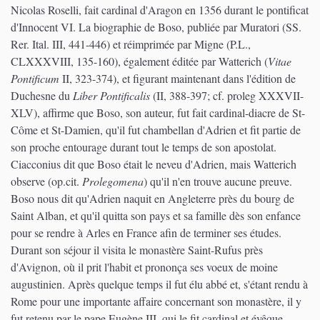
Nicolas Roselli, fait cardinal d'Aragon en 1356 durant le pontificat
d'Innocent VI. La biographie de Boso, publiée par Muratori (SS.
Rer. Ital. III, 441-446) et réimprimée par Migne (P.L.,
CLXXXVIII, 135-160), également éditée par Watterich (
Vitae
Pontificum
II, 323-374), et figurant maintenant dans l'édition de
Duchesne du
Liber Pontificalis
(II, 388-397; cf. proleg XXXVII-
XLV), affirme que Boso, son auteur, fut fait cardinal-diacre de St-
Côme et St-Damien, qu'il fut chambellan d'Adrien et fit partie de
son proche entourage durant tout le temps de son apostolat.
Ciacconius dit que Boso était le neveu d'Adrien, mais Watterich
observe (op.cit.
Prolegomena
) qu'il n'en trouve aucune preuve.
Boso nous dit qu'Adrien naquit en Angleterre près du bourg de
Saint Alban, et qu'il quitta son pays et sa famille dès son enfance
pour se rendre à Arles en France afin de terminer ses études.
Durant son séjour il visita le monastère Saint-Rufus près
d'Avignon, où il prit l'habit et prononça ses voeux de moine
augustinien. Après quelque temps il fut élu abbé et, s'étant rendu à
Rome pour une importante affaire concernant son monastère, il y
fut retenu par le pape Eugène III, qui le fit cardinal et évêque