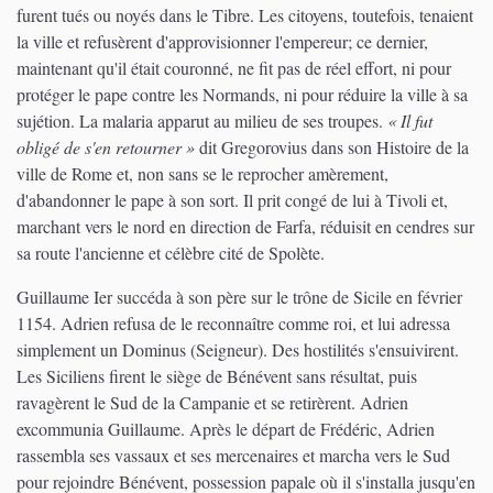
furent tués ou noyés dans le Tibre. Les citoyens, toutefois, tenaient
la ville et refusèrent d'approvisionner l'empereur; ce dernier,
maintenant qu'il était couronné, ne fit pas de réel effort, ni pour
protéger le pape contre les Normands, ni pour réduire la ville à sa
sujétion. La malaria apparut au milieu de ses troupes.
« Il fut
obligé de s'en retourner »
dit Gregorovius dans son Histoire de la
ville de Rome et, non sans se le reprocher amèrement,
d'abandonner le pape à son sort. Il prit congé de lui à Tivoli et,
marchant vers le nord en direction de Farfa, réduisit en cendres sur
sa route l'ancienne et célèbre cité de Spolète.
Guillaume Ier succéda à son père sur le trône de Sicile en février
1154. Adrien refusa de le reconnaître comme roi, et lui adressa
simplement un Dominus (Seigneur). Des hostilités s'ensuivirent.
Les Siciliens firent le siège de Bénévent sans résultat, puis
ravagèrent le Sud de la Campanie et se retirèrent. Adrien
excommunia Guillaume. Après le départ de Frédéric, Adrien
rassembla ses vassaux et ses mercenaires et marcha vers le Sud
pour rejoindre Bénévent, possession papale où il s'installa jusqu'en