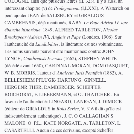
COLOGNE, ainsi que plusieurs lettres (II, 323). Il y a aussi un
intéressant chapitre (v) de
Prolegomena
(I,LXXI). A Watterich on
peut ajouter JEAN de SALISBURY et GIRALDUS
CAMBRENSIS, déjà mentionés, RABY,
Le Pape Adrien IV, une
ébauche historique
, 1849; ALFRED TARLETON,
Nicolas
Breakspear (Adrien IV), Anglais et Pape
(Londres, 1906). Sur
l'authenticité du
Laudabiliter
, la littérature est très volumineuse.
Les noms suivants peuvent être mentionnés: contre: JOHN
LYNCH,
Cambrensis Eversus
(1662), STEPHEN WHITE
(décédé avant 1650), CARDINAL MORAN, DOM GASQUET,
W. B. MORRIS, l'auteur d'
Analecta Juris Pontificii
(1882), A.
BELLESHEIM PFLUGK- HARTUNG, GINNELL,
HERGENR THER, DAMBERGER, SCHEFFER-
BOICHORST, F. LIEBERMANN, et O. THATCHER . En
faveur de l'authneticité: LINGARD, LANIGAN, J. DIMOCK
(éditeur de GIRALDUS in
Rolls Series
, V, 316 il dit qu'lle est
indiscutablement authentique) , J. C. O CALLAGHAN S.
MALONE, O. P.L., KATE NORGATE, A. TARLETON, L.
CASARTELLI. Aucun de ces écrivains, excepté Scheffer-