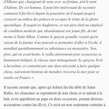
d'Albano qui, changeant de nom avec sa fortune, prit le nom
d'Adrien. De cet homme, il peut être intéressant de raconter
comment il fut élevé depuis la poussière où il naquit jusqu'à
s'asseoir au milieu des princes et occuper le trône de la gloire
apostolique. Il naquit en Angleterre, et son père était un employé
de condition modeste qui, abandonnant son jeune fils, devint
moine à Saint Alban. Comme le garçon grandit, voyant qu'en
raison de la famine il ne pouvait se permettre d'aller à l'école, il
mendiait quotidiennement sa subsistance au monastère. Son,
père, qui en avait honte, le railla amèrement pour sa paresse et,
hautement indigné, le chassa sans ménagement. Le garçon, livré
à lui-même, et contraint par une dure nécessité à faire quelque
chose, naïvement honteux de mendier, traversa la mer pour se
rendre en France »
.
Il raconte ensuite que, après qu'Adrien fut élu abbé de Saint-
Rufus, les chanoines se repentirent de leur choix et se mirent à le
haïr, et en appelèrent au pape en deux occasions, portant diverses
accusations contre lui.(II,vi). Ce récit est non seulement contraire à