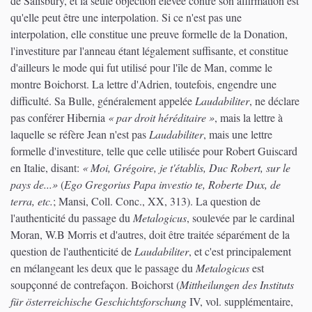
de Salisbury, et la seule objection élevée contre son affirmation est
qu'elle peut être une interpolation. Si ce n'est pas une
interpolation, elle constitue une preuve formelle de la Donation,
l'investiture par l'anneau étant légalement suffisante, et constitue
d'ailleurs le mode qui fut utilisé pour l'île de Man, comme le
montre Boichorst. La lettre d'Adrien, toutefois, engendre une
difficulté. Sa Bulle, généralement appelée
Laudabiliter
, ne déclare
pas conférer Hibernia
« par droit héréditaire »
, mais la lettre à
laquelle se réfère Jean n'est pas
Laudabiliter
, mais une lettre
formelle d'investiture, telle que celle utilisée pour Robert Guiscard
en Italie, disant:
« Moi, Grégoire, je t'établis, Duc Robert, sur le
pays de...»
(
Ego Gregorius Papa investio te, Roberte Dux, de
terra, etc.
; Mansi, Coll. Conc., XX, 313). La question de
l'authenticité du passage du
Metalogicus
, soulevée par le cardinal
Moran, W.B Morris et d'autres, doit être traitée séparément de la
question de l'authenticité de
Laudabiliter
, et c'est principalement
en mélangeant les deux que le passage du
Metalogicus
est
soupçonné de contrefaçon. Boichorst (
Mittheilungen des Instituts
für österreichische Geschichtsforschung
IV, vol. supplémentaire,