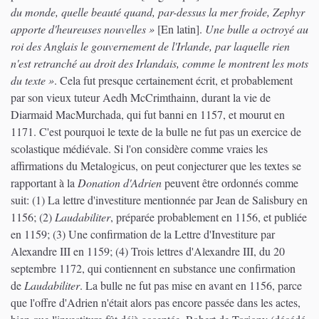
du monde, quelle beauté quand, par-dessus la mer froide, Zephyr
apporte d'heureuses nouvelles »
[En latin].
Une bulle a octroyé au
roi des Anglais le gouvernement de l'Irlande, par laquelle rien
n'est retranché au droit des Irlandais, comme le montrent les mots
du texte »
. Cela fut presque certainement écrit, et probablement
par son vieux tuteur Aedh McCrimthainn, durant la vie de
Diarmaid MacMurchada, qui fut banni en 1157, et mourut en
1171. C'est pourquoi le texte de la bulle ne fut pas un exercice de
scolastique médiévale. Si l'on considère comme vraies les
affirmations du Metalogicus, on peut conjecturer que les textes se
rapportant à la
Donation d'Adrien
peuvent être ordonnés comme
suit: (1) La lettre d'investiture mentionnée par Jean de Salisbury en
1156; (2)
Laudabiliter
, préparée probablement en 1156, et publiée
en 1159; (3) Une confirmation de la Lettre d'Investiture par
Alexandre III en 1159; (4) Trois lettres d'Alexandre III, du 20
septembre 1172, qui contiennent en substance une confirmation
de
Laudabiliter
. La bulle ne fut pas mise en avant en 1156, parce
que l'offre d'Adrien n'était alors pas encore passée dans les actes,