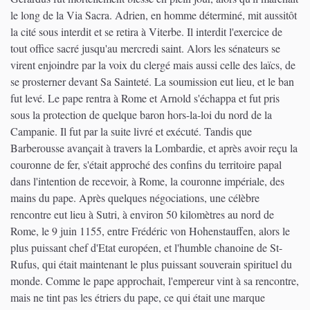
le long de la Via Sacra. Adrien, en homme déterminé, mit aussitôt
la cité sous interdit et se retira à Viterbe. Il interdit l'exercice de
tout office sacré jusqu'au mercredi saint. Alors les sénateurs se
virent enjoindre par la voix du clergé mais aussi celle des laïcs, de
se prosterner devant Sa Sainteté. La soumission eut lieu, et le ban
fut levé. Le pape rentra à Rome et Arnold s'échappa et fut pris
sous la protection de quelque baron hors-la-loi du nord de la
Campanie. Il fut par la suite livré et exécuté. Tandis que
Barberousse avançait à travers la Lombardie, et après avoir reçu la
couronne de fer, s'était approché des confins du territoire papal
dans l'intention de recevoir, à Rome, la couronne impériale, des
mains du pape. Après quelques négociations, une célèbre
rencontre eut lieu à Sutri, à environ 50 kilomètres au nord de
Rome, le 9 juin 1155, entre Frédéric von Hohenstauffen, alors le
plus puissant chef d'Etat européen, et l'humble chanoine de St-
Rufus, qui était maintenant le plus puissant souverain spirituel du
monde. Comme le pape approchait, l'empereur vint à sa rencontre,
mais ne tint pas les étriers du pape, ce qui était une marque