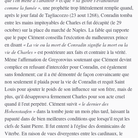
que l'on mène à l'abattoir »
et que
« sa gloire s'évanouirait
comme la fumée »
, une prophétie trop littéralement remplie quand,
après le jour fatal de Tagliacozzo (23 aout 1268), Conradin tomba
entre les mains impitoyables de Charles et fut décapité (le 29
octobre) sur la place du marché de Naples. La fable qui rapporte
que le pape Clément conseilla l'exécution du malheureux prince
en disant
« La vie ou la mort de Conradin signifie la mort ou la
vie de Charles »
est postérieure aux faits et contraire à la vérité.
Même l'affirmation de Gregorovius soutenant que Clément devint
complice en refusant d'intercéder pour Conradin, est également
sans fondement; car il a été démontré de façon convaincante que
non seulement il plaida pour la vie de Conradin et requit Saint
Louis pour ajouter le poids de son influence sur son frère, mais de
plus, qu'il désapprouva fermement Charles pour son acte cruel
quand il l'eut perpétré. Clément suivit
« le dernier des
Hohenstaufen »
dans la tombe juste un mois plus tard, laissant la
papauté dans de bien meilleures conditions que lorsqu'il reçut les
clefs de Saint Pierre. Il fut enterré à l'église des dominicains de
Viterbe. En raison de vues divergentes entre les cardinaux, le