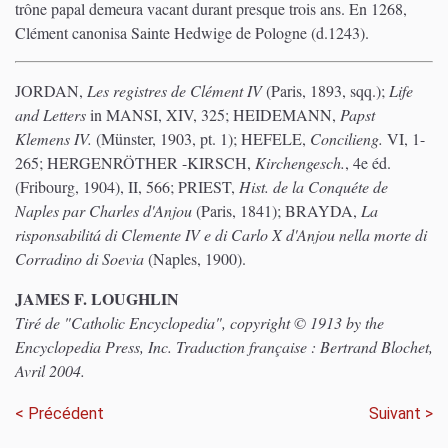
trône papal demeura vacant durant presque trois ans. En 1268,
Clément canonisa Sainte Hedwige de Pologne (d.1243).
JORDAN,
Les registres de Clément IV
(Paris, 1893, sqq.);
Life
and Letters
in MANSI, XIV, 325; HEIDEMANN,
Papst
Klemens IV.
(Münster, 1903, pt. 1); HEFELE,
Concilieng.
VI, 1-
265; HERGENRÖTHER -KIRSCH,
Kirchengesch.
, 4e éd.
(Fribourg, 1904), II, 566; PRIEST,
Hist. de la Conquéte de
Naples par Charles d'Anjou
(Paris, 1841); BRAYDA,
La
risponsabilitá di Clemente IV e di Carlo X d'Anjou nella morte di
Corradino di Soevia
(Naples, 1900).
JAMES F. LOUGHLIN
Tiré de "Catholic Encyclopedia", copyright © 1913 by the
Encyclopedia Press, Inc. Traduction française : Bertrand Blochet,
Avril 2004.
< Précédent
Suivant >