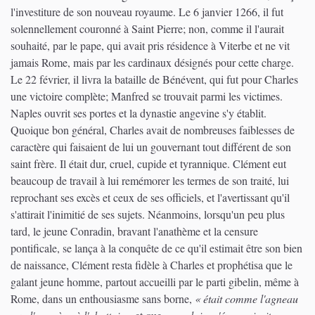
l'investiture de son nouveau royaume. Le 6 janvier 1266, il fut
solennellement couronné à Saint Pierre; non, comme il l'aurait
souhaité, par le pape, qui avait pris résidence à Viterbe et ne vit
jamais Rome, mais par les cardinaux désignés pour cette charge.
Le 22 février, il livra la bataille de Bénévent, qui fut pour Charles
une victoire complète; Manfred se trouvait parmi les victimes.
Naples ouvrit ses portes et la dynastie angevine s'y établit.
Quoique bon général, Charles avait de nombreuses faiblesses de
caractère qui faisaient de lui un gouvernant tout différent de son
saint frère. Il était dur, cruel, cupide et tyrannique. Clément eut
beaucoup de travail à lui remémorer les termes de son traité, lui
reprochant ses excès et ceux de ses officiels, et l'avertissant qu'il
s'attirait l'inimitié de ses sujets. Néanmoins, lorsqu'un peu plus
tard, le jeune Conradin, bravant l'anathème et la censure
pontificale, se lança à la conquête de ce qu'il estimait être son bien
de naissance, Clément resta fidèle à Charles et prophétisa que le
galant jeune homme, partout accueilli par le parti gibelin, même à
Rome, dans un enthousiasme sans borne,
« était comme l'agneau