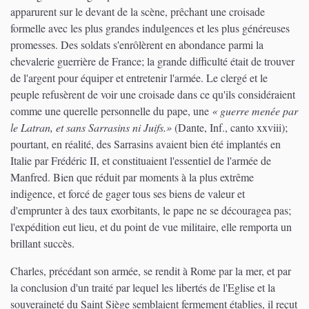
apparurent sur le devant de la scène, prêchant une croisade
formelle avec les plus grandes indulgences et les plus généreuses
promesses. Des soldats s'enrôlèrent en abondance parmi la
chevalerie guerrière de France; la grande difficulté était de trouver
de l'argent pour équiper et entretenir l'armée. Le clergé et le
peuple refusèrent de voir une croisade dans ce qu'ils considéraient
comme une querelle personnelle du pape, une
« guerre menée par
le Latran, et sans Sarrasins ni Juifs.»
(Dante, Inf., canto xxviii);
pourtant, en réalité, des Sarrasins avaient bien été implantés en
Italie par Frédéric II, et constituaient l'essentiel de l'armée de
Manfred. Bien que réduit par moments à la plus extrême
indigence, et forcé de gager tous ses biens de valeur et
d'emprunter à des taux exorbitants, le pape ne se découragea pas;
l'expédition eut lieu, et du point de vue militaire, elle remporta un
brillant succès.
Charles, précédant son armée, se rendit à Rome par la mer, et par
la conclusion d'un traité par lequel les libertés de l'Eglise et la
souveraineté du Saint Siège semblaient fermement établies, il reçut