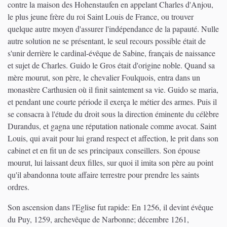
contre la maison des Hohenstaufen en appelant Charles d'Anjou,
le plus jeune frère du roi Saint Louis de France, ou trouver
quelque autre moyen d'assurer l'indépendance de la papauté. Nulle
autre solution ne se présentant, le seul recours possible était de
s'unir derrière le cardinal-évêque de Sabine, français de naissance
et sujet de Charles. Guido le Gros était d'origine noble. Quand sa
mère mourut, son père, le chevalier Foulquois, entra dans un
monastère Carthusien où il finit saintement sa vie. Guido se maria,
et pendant une courte période il exerça le métier des armes. Puis il
se consacra à l'étude du droit sous la direction éminente du célèbre
Durandus, et gagna une réputation nationale comme avocat. Saint
Louis, qui avait pour lui grand respect et affection, le prit dans son
cabinet et en fit un de ses principaux conseillers. Son épouse
mourut, lui laissant deux filles, sur quoi il imita son père au point
qu'il abandonna toute affaire terrestre pour prendre les saints
ordres.
Son ascension dans l'Eglise fut rapide: En 1256, il devint évêque
du Puy, 1259, archevêque de Narbonne; décembre 1261,