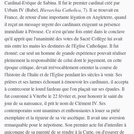
Cardinal-Evêque de Sabina. Il fut le premier cardinal créé par
Urbain IV (Babel,
Hierarchia Catholica
, 7). Il se trouvait en
France, de retour d'une importante légation en Angleterre, quand
il reçut un message urgent des cardinaux exigeant sa présence
immédiate à Pérouse. Ce n'est qu'une fois entré dans le conclave
qu'il apprit que l'unanimité des votes du Sacré Collège lui avait
mis entre les mains les destinées de l'Eglise Catholique. Il fut
étonné; car seul un homme de grande expérience pouvait réaliser
pleinement la responsabilité de celui dont le jugement, en cette
époque critique, devait irrévocablement orienter la course de
l'histoire de l'Italie et de l'Eglise pendant les siècles à venir. Ses
prières et ses larmes échouant à émouvoir les cardinaux, il accepta
à contrecoeur le lourd fardeau que l'on plaçait sur ses épaules. Il
fut couronné à Viterbe le 22 février et, pour honorer le saint du
jour de sa naissance, il prit le nom de Clément IV. Ses
contemporains sont unanimes et enthousiastes à louer sa piété
exemplaire et la rigueur de sa vie ascétique. Il avait une aversion
remarquable pour le népotisme. Son premier acte fut d'interdire à
quiconque de sa parenté de se rendre à la Curie, ou d'essayer de