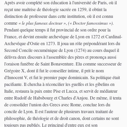
Après avoir complété son éducation à l'université de Paris, où il
reçut une maîtrise de théologie sacrée en 1259, il obtint la
distinction de professeur dans cette institution, où il est connu
comme
« le plus fameux docteur »
,
(« Doctor famossimus »)
.
Pendant quelque temps il fut provincial de son ordre pour la
France, et devint ensuite archevêque de Lyon en 1272 et Cardinal-
Archevêque d'Ostie en 1273. Il joua un rôle prépondérant lors du
Second Concile oecuménique de Lyon (1274) au cours duquel il
délivra deux discours à l'assemblée des pères et prononça aussi
l'oraison funèbre de Saint Bonaventure. Elu comme successeur de
Grégoire X, dont il fut le conseiller intime, il prit le nom
d'Innocent V, et fut le premier pape dominicain. Sa politique était
pacifiante. Il chercha à réconcilier les guelfes et les gibelins en
Italie, restaura la paix entre Pise et Lucca, et servit de médiateur
entre Rudolf de Habsbourg et Charles d'Anjou. De même, il tenta
de consolider l'union des Grecs avec Rome, conclue lors du
concile de Lyon. Il est l'auteur de plusieurs travaux traitant de
philosophie, de théologie et de droit canon, dont certains ne sont
toujours pas publiés. Le principal d'entre eux est son