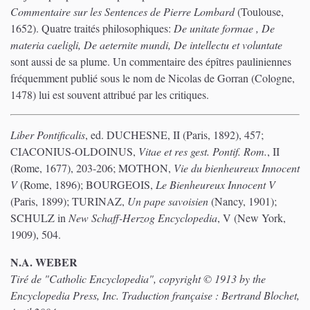
Commentaire sur les Sentences de Pierre Lombard
(Toulouse,
1652). Quatre traités philosophiques:
De unitate formae , De
materia caeligli, De aeternite mundi, De intellectu et voluntate
sont aussi de sa plume. Un commentaire des épîtres pauliniennes
fréquemment publié sous le nom de Nicolas de Gorran (Cologne,
1478) lui est souvent attribué par les critiques.
Liber Pontificalis
, ed. DUCHESNE, II (Paris, 1892), 457;
CIACONIUS-OLDOINUS,
Vitae et res gest. Pontif. Rom.
, II
(Rome, 1677), 203-206; MOTHON,
Vie du bienheureux Innocent
V
(Rome, 1896); BOURGEOIS,
Le Bienheureux Innocent V
(Paris, 1899); TURINAZ,
Un pape savoisien
(Nancy, 1901);
SCHULZ in
New Schaff-Herzog Encyclopedia
, V (New York,
1909), 504.
N.A. WEBER
Tiré de "Catholic Encyclopedia", copyright © 1913 by the
Encyclopedia Press, Inc. Traduction française : Bertrand Blochet,