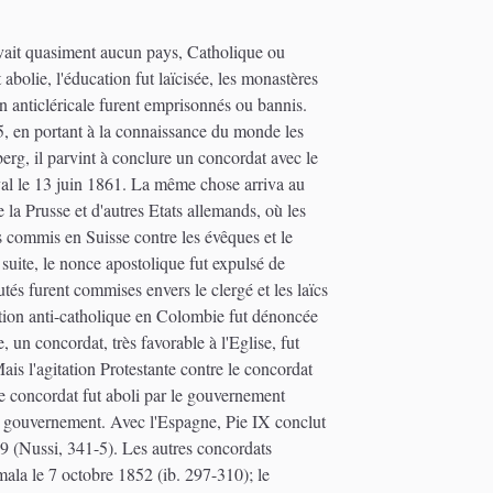
 avait quasiment aucun pays, Catholique ou
abolie, l'éducation fut laïcisée, les monastères
ion anticléricale furent emprisonnés ou bannis.
5, en portant à la connaissance du monde les
rg, il parvint à conclure un concordat avec le
oyal le 13 juin 1861. La même chose arriva au
 la Prusse et d'autres Etats allemands, où les
es commis en Suisse contre les évêques et le
uite, le nonce apostolique fut expulsé de
tés furent commises envers le clergé et les laïcs
lation anti-catholique en Colombie fut dénoncée
un concordat, très favorable à l'Eglise, fut
is l'agitation Protestante contre le concordat
 le concordat fut aboli par le gouvernement
s du gouvernement. Avec l'Espagne, Pie IX conclut
59 (Nussi, 341-5). Les autres concordats
mala le 7 octobre 1852 (ib. 297-310); le