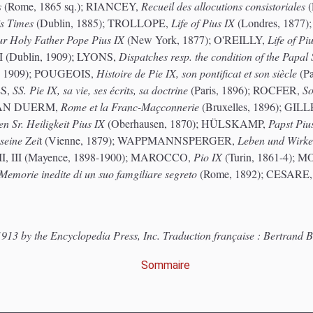
s
(Rome, 1865 sq.); RIANCEY,
Recueil des allocutions consistoriales
(
is Times
(Dublin, 1885); TROLLOPE,
Life of Pius IX
(Londres, 1877
ur Holy Father Pope Pius IX
(New York, 1877); O'REILLY,
Life of Pi
 I (Dublin, 1909); LYONS,
Dispatches resp. the condition of the Papal 
 1909); POUGEOIS,
Histoire de Pie IX, son pontificat et son siècle
(P
ES,
SS. Pie IX, sa vie, ses écrits, sa doctrine
(Paris, 1896); ROCFER,
So
; VAN DUERM,
Rome et la Franc-Maçconnerie
(Bruxelles, 1896); GIL
n Sr. Heiligkeit Pius IX
(Oberhausen, 1870); HÜLSKAMP,
Papst Piu
seine Zei
t (Vienne, 1879); WAPPMANNSPERGER,
Leben und Wirke
 II, III (Mayence, 1898-1900); MAROCCO,
Pio IX
(Turin, 1861-4); 
emorie inedite di un suo famgiliare segreto
(Rome, 1892); CESARE
913 by the Encyclopedia Press, Inc. Traduction française : Bertrand B
Sommaire