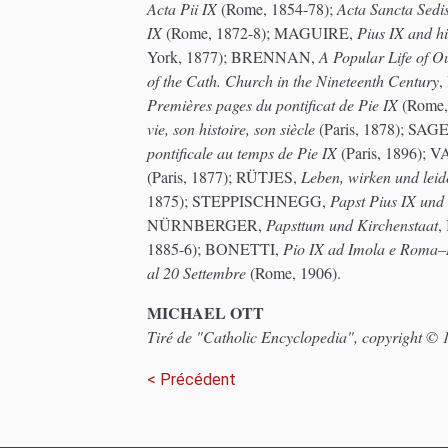
Acta Pii IX
(Rome, 1854-78);
Acta Sancta Sedi
IX
(Rome, 1872-8); MAGUIRE,
Pius IX and h
York, 1877); BRENNAN,
A Popular Life of O
of the Cath. Church in the Nineteenth Century
,
Premières pages du pontificat de Pie IX
(Rome,
vie, son histoire, son siècle
(Paris, 1878); SAG
pontificale au temps de Pie IX
(Paris, 1896)
(Paris, 1877); RÜTJES,
Leben, wirken und leide
1875); STEPPISCHNEGG,
Papst Pius IX und 
NÜRNBERGER,
Papsttum und Kirchenstaat
,
1885-6); BONETTI,
Pio IX ad Imola e Roma–M
al 20 Settembre
(Rome, 1906).
MICHAEL OTT
Tiré de "Catholic Encyclopedia", copyright © 1
< Précédent