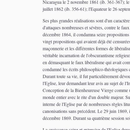
Nicaragua le 2 novembre 1861 (ib. 361-367); le 
juillet 1862 (ib. 356-61); l'Equateur le 26 sept
Ses plus grandes réalisations sont d'un caractère
d'attaques nombreuses et sévères, contre le faux
décembre 1864, il condamna seize propositions 
vingt propositions qui avaient déjà été censurées
maçonnerie et les différentes formes de libéral
véritable incarnation de l'obscurantisme religieux 
en démasquant le faux libéralisme qui avait com
condamné les écrits philosophico-théologiques de
Durant toute sa vie, il fut particulièrement dévo
l'Eglise, leur demandant leur avis au sujet de 
Conception de la Bienheureuse Vierge comme un 
monde entier avec le rite d'un double majeur. Su
interne de l'Eglise par de nombreuses règles lit
canonisations sans précédent. Le 29 juin 1869, i
décembre 1869. Durant sa quatrième session solenn
La croissance saine et extensive de l'Eglise dur