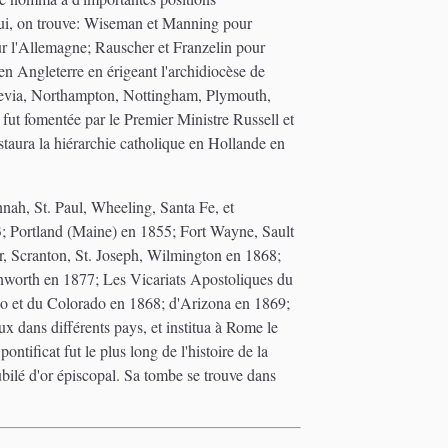
r lui, on trouve: Wiseman et Manning pour
ur l'Allemagne; Rauscher et Franzelin pour
en Angleterre en érigeant l'archidiocèse de
nevia, Northampton, Nottingham, Plymouth,
fut fomentée par le Premier Ministre Russell et
staura la hiérarchie catholique en Hollande en
nah, St. Paul, Wheeling, Santa Fe, et
3; Portland (Maine) en 1855; Fort Wayne, Sault
, Scranton, St. Joseph, Wilmington en 1868;
nworth en 1877; Les Vicariats Apostoliques du
ho et du Colorado en 1868; d'Arizona en 1869;
 dans différents pays, et institua à Rome le
tificat fut le plus long de l'histoire de la
ubilé d'or épiscopal. Sa tombe se trouve dans