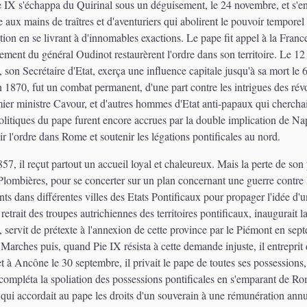
 IX s'échappa du Quirinal sous un déguisement, le 24 novembre, et s'enf
ux mains de traîtres et d'aventuriers qui abolirent le pouvoir temporel
ion en se livrant à d'innomables exactions. Le pape fit appel à la France
ent du général Oudinot restaurèrent l'ordre dans son territoire. Le 12 
li, son Secrétaire d'Etat, exerça une influence capitale jusqu'à sa mort
en 1870, fut un combat permanent, d'une part contre les intrigues des révol
r ministre Cavour, et d'autres hommes d'Etat anti-papaux qui cherchaien
litiques du pape furent encore accrues par la double implication de Napo
r l'ordre dans Rome et soutenir les légations pontificales au nord.
57, il reçut partout un accueil loyal et chaleureux. Mais la perte de so
 Plombières, pour se concerter sur un plan concernant une guerre contre 
s dans différentes villes des Etats Pontificaux pour propager l'idée d'un
retrait des troupes autrichiennes des territoires pontificaux, inaugurait l
 servit de prétexte à l'annexion de cette province par le Piémont en se
rches puis, quand Pie IX résista à cette demande injuste, il entreprit d
t à Ancône le 30 septembre, il privait le pape de toutes ses possessions
ompléta la spoliation des possessions pontificales en s'emparant de Rome 
qui accordait au pape les droits d'un souverain à une rémunération annuelle