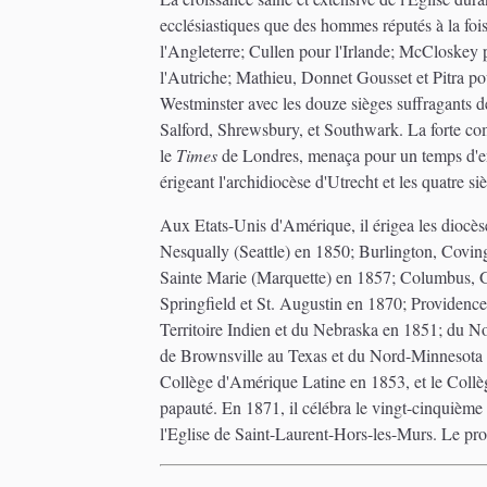
ecclésiastiques que des hommes réputés à la fois
l'Angleterre; Cullen pour l'Irlande; McCloskey
l'Autriche; Mathieu, Donnet Gousset et Pitra pou
Westminster avec les douze sièges suffragants
Salford, Shrewsbury, et Southwark. La forte com
le
Times
de Londres, menaça pour un temps d'entr
érigeant l'archidiocèse d'Utrecht et les quatre
Aux Etats-Unis d'Amérique, il érigea les diocè
Nesqually (Seattle) en 1850; Burlington, Covin
Sainte Marie (Marquette) en 1857; Columbus, G
Springfield et St. Augustin en 1870; Providen
Territoire Indien et du Nebraska en 1851; du N
de Brownsville au Texas et du Nord-Minnesota en
Collège d'Amérique Latine en 1853, et le Collège
papauté. En 1871, il célébra le vingt-cinquième 
l'Eglise de Saint-Laurent-Hors-les-Murs. Le proc