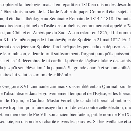
sophie et la théologie, mais il en repartit en 1810 en raison des désordre
 être admis au sein de la Garde Noble du pape. Comme il était sujet aux 
ion, il étudia la théologie au Séminaire Romain de 1814 à 1818. Durant ce 
ma directeur spirituel de l'asile des orphelins, communément appelé
« T
i, au Chili et en Amérique du Sud. A son retour en 1825, il fut nommé
on XII. Ce même pape le fit archevêque de Spolète le 21 mai 1827. En 1
èrent de se jeter sur Spolète, l'archevêque les persuada de déposer les a
eur trahison, et leur fournit suffisamment d'argent pou qu'ils puissent
 et, le 14 décembre, le fit cardinal-prêtre de l'église titulaire des saint
 jusqu'à son élévation à la papauté. Sa grande charité et son amabilité l
aires lui valut le surnom de « libéral ».
 Grégoire XVI, cinquante cardinaux s'assemblèrent au Quirinal pour le c
de l'absolutisme dans le gouvernement temporel de l'Eglise, et les libér
 le 16 juin, le Cardinal Mastai-Ferretti, le candidat libéral, obtint troi
vé trop tard pour faire usage du droit de veto contre cette élection, qu
et, en mémoire de Pie VII, son ancien bienfaiteur, prit le nom de Pie IX
vec joie, en raison de sa charité envers les pauvres. Sa bienveillance et s