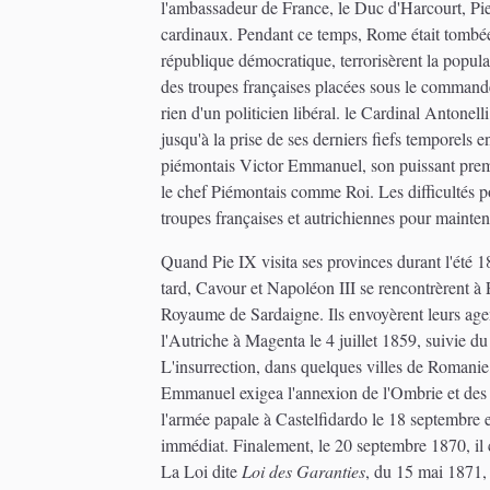
l'ambassadeur de France, le Duc d'Harcourt, Pie
cardinaux. Pendant ce temps, Rome était tombée a
république démocratique, terrorisèrent la populat
des troupes françaises placées sous le commandem
rien d'un politicien libéral. le Cardinal Antonel
jusqu'à la prise de ses derniers fiefs temporels 
piémontais Victor Emmanuel, son puissant premie
le chef Piémontais comme Roi. Les difficultés po
troupes françaises et autrichiennes pour mainteni
Quand Pie IX visita ses provinces durant l'été 18
tard, Cavour et Napoléon III se rencontrèrent à
Royaume de Sardaigne. Ils envoyèrent leurs agent
l'Autriche à Magenta le 4 juillet 1859, suivie du 
L'insurrection, dans quelques villes de Romanie,
Emmanuel exigea l'annexion de l'Ombrie et des Ma
l'armée papale à Castelfidardo le 18 septembre e
immédiat. Finalement, le 20 septembre 1870, il c
La Loi dite
Loi des Garanties
, du 15 mai 1871, 