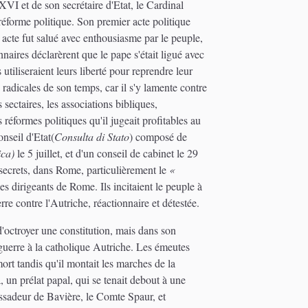
 XVI et de son secrétaire d'Etat, le Cardinal
réforme politique. Son premier acte politique
t acte fut salué avec enthousiasme par le peuple,
ires déclarèrent que le pape s'était ligué avec
tiliseraient leurs liberté pour reprendre leur
radicales de son temps, car il s'y lamente contre
 sectaires, les associations bibliques,
 réformes politiques qu'il jugeait profitables au
nseil d'Etat(
Consulta di Stato
) composé de
ica)
le 5 juillet, et d'un conseil de cabinet le 29
 secrets, dans Rome, particulièrement le
«
es dirigeants de Rome. Ils incitaient le peuple à
re contre l'Autriche, réactionnaire et détestée.
d'octroyer une constitution, mais dans son
a guerre à la catholique Autriche. Les émeutes
rt tandis qu'il montait les marches de la
a, un prélat papal, qui se tenait debout à une
bassadeur de Bavière, le Comte Spaur, et