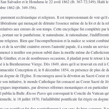
San Salvador et le Honduras le 22 avril 1862 (ib. 367-72;349); Haïti le
embre 1862 (ib. 349-356).
 purement ecclésiastique et religieux. Il est impressionnant de voir qu'il
 libéralisme qui menaçait de détruire l'essence même de la foi et de la 
relatives aux erreurs de son temps. Cette encyclique fut complétée par
, portant sur le panthéisme, le naturalisme, le rationalisme, l'indifféren
isme religieux. Bien que l'incompréhension et la malice se soient combi
et de la servilité craintive envers l'autorité papale, il a rendu un service
mencé à instiller son poison subtil dans la moëlle même du Catholicisme
 Günther, et en de nombreuses occasions, il plaidait pour le retour à l
ué à la Bienheureuse Vierge. Dès 1849, alors qu'il se trouvait en exil à Ga
l'Immaculée Conception et, le 8 décembre 1854, en présence de plus de 
dogme de l'Eglise. Il encouragea aussi la dévotion au Sacré-Coeur et, 
r son initiative, le monde Catholique fut consacré au Coeur Sacré de Jé
urgiques importantes, par diverses réformes monastiques et en particulier
l publia la Bulle
Æterni Patris
qui convoquait le Concile du Vatican qu'
elle, le 18 juillet 1870, l'infaillibilité pontificale fut érigée en dogme 
ant son pontificat fut due esentiellement à son sens du bien commun. Il