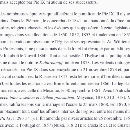
amais acceptée par Pie IX ni aucun de ses successeurs.
des nombreuses épreuves qui affectèrent le pontificat de Pie IX. Il n'y
nfreints. Dans le Piémont, le concordat de 1841 fut abandonné, la dîme fut 
ordres religieux chassés, et les évêques qui s'opposèrent à cette législat
s outrages dans ses allocutions de 1850, 1852, 1853 et finalement en 185
ntais avait commises contre l'Eglise et ses représentants. Au Würtembe
 Protestants, il ne passa jamais dans la loi et fut révoqué par un édit r
 aboli le 7 avril 1860. Tout aussi hostile à l'Eglise fut la politique de
xisme durant le notoire
Kulturkampf
, initié en 1873. Les violents outrag
t dénoncés par Pie IX dans son encyclique du 21 novembre 1873 et, par s
avait conclu avec la Russie en 1847 resta lettre morte, d'horribles cruau
63, et toutes les relations avec Rome furent annulées en 1866. La légis
nouveau, avec celle du Mexique, le 30 septembre 1861. Avec l'Autriche, 
ccl. inter s. sedem et civilem potestatem
, Mayence, 1870, 310- 318). Ma
ermes, ratifia les lois sur le mariage et l'école le 25 mars 1868. En 1870,
qui plaçaient tout, sauf les affaires internes de l'Eglise, entre les main
Pii IX
, I, 293-341). Il fut amendé par divers articles le 25 novembre 18
sés avec: le Portugal en 1857 (Nussi, 318-21); le Costa Rica et le Guate