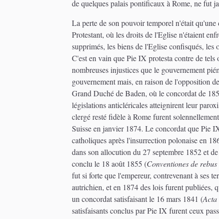
de quelques palais pontificaux à Rome, ne fut j
La perte de son pouvoir temporel n'était qu'une 
Protestant, où les droits de l'Eglise n'étaient e
supprimés, les biens de l'Eglise confisqués, les 
C'est en vain que Pie IX protesta contre de tel
nombreuses injustices que le gouvernement piémo
gouvernement mais, en raison de l'opposition des
Grand Duché de Baden, où le concordat de 1859 fut
législations anticléricales atteignirent leur paro
clergé resté fidèle à Rome furent solennellemen
Suisse en janvier 1874. Le concordat que Pie IX 
catholiques après l'insurrection polonaise en 18
dans son allocution du 27 septembre 1852 et de 
conclu le 18 août 1855 (
Conventiones de rebus e
fut si forte que l'empereur, contrevenant à ses t
autrichien, et en 1874 des lois furent publiées, 
un concordat satisfaisant le 16 mars 1841 (
Acta 
satisfaisants conclus par Pie IX furent ceux pas