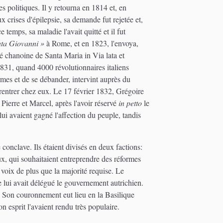
s politiques. Il y retourna en 1814 et, en
crises d'épilepsie, sa demande fut rejetée et,
temps, sa maladie l'avait quitté et il fut
ata Giovanni »
à Rome, et en 1823, l'envoya,
 chanoine de Santa Maria in Via lata et
831, quand 4000 révolutionnaires italiens
rmes et de se débander, intervint auprès du
 rentrer chez eux. Le 17 février 1832, Grégoire
s Pierre et Marcel, après l'avoir réservé
in petto
le
ui avaient gagné l'affection du peuple, tandis
onclave. Ils étaient divisés en deux factions:
aux, qui souhaitaient entreprendre des réformes
s voix de plus que la majorité requise. Le
e lui avait délégué le gouvernement autrichien.
. Son couronnement eut lieu en la Basilique
on esprit l'avaient rendu très populaire.