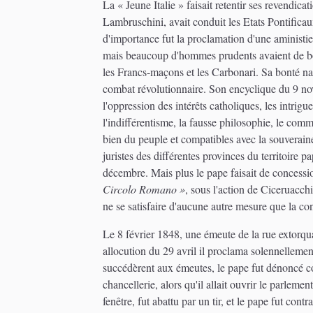
La « Jeune Italie » faisait retentir ses revendica
Lambruschini, avait conduit les Etats Pontifica
d'importance fut la proclamation d'une aministie 
mais beaucoup d'hommes prudents avaient de bonn
les Francs-maçons et les Carbonari. Sa bonté natu
combat révolutionnaire. Son encyclique du 9 nove
l'oppression des intérêts catholiques, les intrigue
l'indifférentisme, la fausse philosophie, le commu
bien du peuple et compatibles avec la souverainet
juristes des différentes provinces du territoire p
décembre. Mais plus le pape faisait de concessio
Circolo Romano »
, sous l'action de Ciceruacchi
ne se satisfaire d'aucune autre mesure que la con
Le 8 février 1848, une émeute de la rue extorqua 
allocution du 29 avril il proclama solennellement
succédèrent aux émeutes, le pape fut dénoncé com
chancellerie, alors qu'il allait ouvrir le parleme
fenêtre, fut abattu par un tir, et le pape fut co