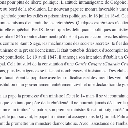
tions pour plus de liberté politique. L'attitude intransigeante de Grégoire
ux au bord de la révolution. Le nouveau pape se montra favorable à une 
générale pour les exilés et prisonniers politiques, le 16 juillet 1846. Ce
es raisons d'en craindre les retombées. Quelques extrémistes réactionna
relle empêchait Pie IX de voir que les délinquants politiques amnistiés u
mbre 1846 montre clairement qu'il n'était pas en accord avec les idées 
s contre le Saint-Siège, les machinations des sociétés secrètes, le fiel des
nisme et la presse licencieuse. Il était toutefois désireux d'accomplir les
é pontificale. Le 19 avril 1847, il annonça son intention d'établir un Co
apal. Cela fut suivi de la constitution d'une
Garde Civique (Guardia Civ
ns, plus les exigences se faisaient nombreuses et insistantes. Des clubs
o, fanatisèrent la populace avec leur radicalisme et devinrent les véritabl
stitution d'un gouvernement entièrement civil, et une déclaration de guer
au pape la promesse d'un ministre laïc et le 14 mars il se vit contraint 
 que, en tant que père de la chrétienté, il ne pourrait jamais déclarer l
me un traître à sa patrie, son premier ministre Rossi fut poignardé à mo
nt, et le jour suivant, le pape lui-même fut assiégé dans le Quirinal. Palm
ntraint de promettre un ministère démocratique. Avec l'assistance de l'am