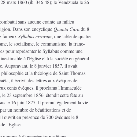
 28 mars 1860 (ib. 346-48); le Vénézuela le 26
 combattit sans aucune crainte au milieu
religion. Dans son encyclique
Quanta Cura
du 8
 le fameux
Syllabus errorum
, une table de quatre-
tisme, le socialisme, le communisme, la franc-
nées pour représenter le Syllabus comme une
 inestimable à l'Eglise et à la société en général
. Auparavant, le 8 janvier 1857, il avait
a philosophie et la théologie de Saint Thomas.
ëta, il écrivit des lettres aux évêques de
deux cents évêques, il proclama l'Immaculée
le 23 septembre 1856, étendit cette fête au
sus le 16 juin 1875. Il promut également la vie
 par un nombre de béatifications et de
il ouvrit en présence de 700 évêques le 8
de l'Eglise.
 ne nomma à d'importantes positions