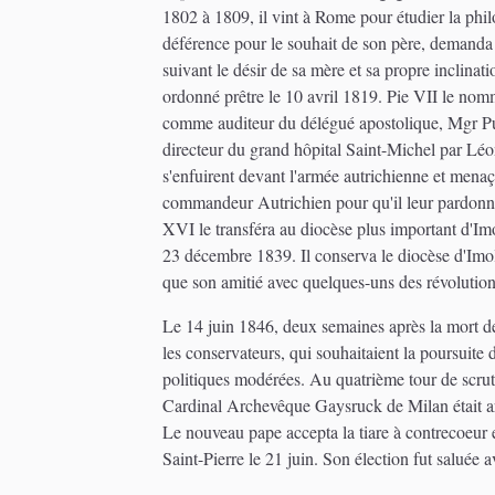
1802 à 1809, il vint à Rome pour étudier la philo
déférence pour le souhait de son père, demanda à
suivant le désir de sa mère et sa propre inclinat
ordonné prêtre le 10 avril 1819. Pie VII le nom
comme auditeur du délégué apostolique, Mgr Puz
directeur du grand hôpital Saint-Michel par Lé
s'enfuirent devant l'armée autrichienne et menaç
commandeur Autrichien pour qu'il leur pardonne l
XVI le transféra au diocèse plus important d'Imola
23 décembre 1839. Il conserva le diocèse d'Imola
que son amitié avec quelques-uns des révolutionn
Le 14 juin 1846, deux semaines après la mort de
les conservateurs, qui souhaitaient la poursuite 
politiques modérées. Au quatrième tour de scrutin,
Cardinal Archevêque Gaysruck de Milan était arri
Le nouveau pape accepta la tiare à contrecoeur 
Saint-Pierre le 21 juin. Son élection fut saluée a