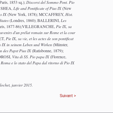
Paris, 1853 sq.);
Discorsi del Sommo Pont. Pio
); SHEA,
Life and Pontificate of Pius IX
(New
us IX
(New York, 1878); MCCAFFREY,
Hist.
States
(Londres, 1860); BALLERINI,
Les
aris, 1877-86);VILLEGRANCHE,
Pie IX, sa
uvenirs d'un prélat romain sur Rome et la cour
LET,
Pie IX, sa vie, et les actes de son pontificat
s IX in seinem Leben und Wirken
(Münster,
n des Papst Pius IX
(Ratisbonne, 1879);
MOROSI,
Vita di SS. Pio papa IX
(Florence,
,
Roma e lo stato del Papa dal ritorno di Pio IX
lochet, janvier 2015.
Suivant >