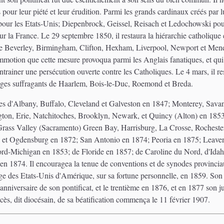
 pour leur piété et leur érudition. Parmi les grands cardinaux créés pa
 pour les Etats-Unis; Diepenbrock, Geissel, Reisach et Ledochowski po
r la France. Le 29 septembre 1850, il restaura la hiérarchie catholique 
 de Beverley, Birmingham, Clifton, Hexham, Liverpool, Newport et Me
motion que cette mesure provoqua parmi les Anglais fanatiques, et qui 
ainer une persécution ouverte contre les Catholiques. Le 4 mars, il re
 sièges suffragants de Haarlem, Bois-le-Duc, Roemond et Breda.
ses d'Albany, Buffalo, Cleveland et Galveston en 1847; Monterey, Savan
gton, Erie, Natchitoches, Brooklyn, Newark, et Quincy (Alton) en 185
rass Valley (Sacramento) Green Bay, Harrisburg, La Crosse, Rochester
ce et Ogdensburg en 1872; San Antonio en 1874; Peoria en 1875; Leave
ord-Michigan en 1853; de Floride en 1857; de Caroline du Nord, d'Ida
 1874. Il encouragea la tenue de conventions et de synodes provinciaux
 des Etats-Unis d'Amérique, sur sa fortune personnelle, en 1859. Son pon
anniversaire de son pontificat, et le trentième en 1876, et en 1877 son j
ès, dit diocésain, de sa béatification commença le 11 février 1907.