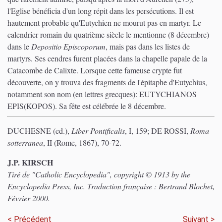
l'Eglise bénéficia d'un long répit dans les persécutions. Il est
hautement probable qu'Eutychien ne mourut pas en martyr. Le
calendrier romain du quatrième siècle le mentionne (8 décembre)
dans le
Depositio Episcoporum
, mais pas dans les listes de
martyrs. Ses cendres furent placées dans la chapelle papale de la
Catacombe de Calixte. Lorsque cette fameuse crypte fut
découverte, on y trouva des fragments de l'épitaphe d'Eutychius,
notamment son nom (en lettres grecques): EUTYCHIANOS
EPIS(KOPOS). Sa fête est célébrée le 8 décembre.
DUCHESNE (ed.),
Liber Pontificalis
, I, 159; DE ROSSI,
Roma
sotterranea
, II (Rome, 1867), 70-72.
J.P. KIRSCH
Tiré de "Catholic Encyclopedia", copyright © 1913 by the
Encyclopedia Press, Inc. Traduction française : Bertrand Blochet,
Février 2000.
< Précédent
Suivant >