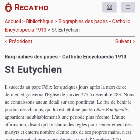
Recatho
Accueil
>
Bibliothèque
>
Biographies des papes - Catholic
Encyclopedia 1913
> St Eutychien
< Précédent
Suivant >
Biographies des papes - Catholic Encyclopedia 1913
St Eutychien
Il succéda au pape Félix Ier quelques jours après la mort de ce
dernier, et gouverna l'Eglise de janvier 275 à décembre 283. Nous
ne connaissons aucun détail sur son pontificat. Le rite de bénir le
produit des champs, qui lui est attribué par le
Liber Pontificalis
,
appartient indubitablement à une période plus récente. L'autre
affirmation, disant qu'il instaura des règles pour l'enterrement des
martyrs et enterra nombre d'entre eux de ses propres mains, n'est
que rarement admise, puisqu'après la mort d'Aurélien (275),