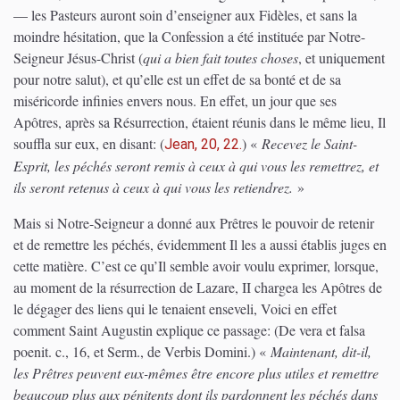
— les Pasteurs auront soin d’enseigner aux Fidèles, et sans la
moindre hésitation, que la Confession a été instituée par Notre-
Seigneur Jésus-Christ (
qui a bien fait toutes choses
, et uniquement
pour notre salut), et qu’elle est un effet de sa bonté et de sa
miséricorde infinies envers nous. En effet, un jour que ses
Apôtres, après sa Résurrection, étaient réunis dans le même lieu, Il
souffla sur eux, en disant:
(
)
«
Recevez le Saint-
Jean, 20, 22.
Esprit, les péchés seront remis à ceux à qui vous les remettrez, et
ils seront retenus à ceux à qui vous les retiendrez.
»
Mais si Notre-Seigneur a donné aux Prêtres le pouvoir de retenir
et de remettre les péchés, évidemment Il les a aussi établis juges en
cette matière. C’est ce qu’Il semble avoir voulu exprimer, lorsque,
au moment de la résurrection de Lazare, II chargea les Apôtres de
le dégager des liens qui le tenaient enseveli, Voici en effet
comment Saint Augustin explique ce passage:
(De vera et falsa
poenit. c., 16, et Serm., de Verbis Domini.)
«
Maintenant, dit-il,
les Prêtres peuvent eux-mêmes être encore plus utiles et remettre
beaucoup plus aux pénitents dont ils pardonnent les péchés dans