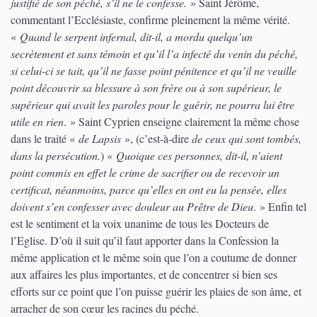
justifié de son péché, s’il ne le confesse.
» Saint Jérôme,
commentant l’Ecclésiaste, confirme pleinement la même vérité.
«
Quand le serpent infernal, dit-il, a mordu quelqu’un
secrètement et sans témoin et qu’il l’a infecté du venin du péché,
si celui-ci se tait, qu’il ne fasse point pénitence et qu’il ne veuille
point découvrir sa blessure à son frère ou à son supérieur, le
supérieur qui avait les paroles pour le guérir, ne pourra lui être
utile en rien
. » Saint Cyprien enseigne clairement la même chose
dans le traité «
de Lapsis
», (c’est-à-dire
de ceux qui sont tombés,
dans la persécution.
) «
Quoique ces personnes, dit-il, n’aient
point commis en effet le crime de sacrifier ou de recevoir un
certificat, néanmoins, parce qu’elles en ont eu la pensée, elles
doivent s’en confesser avec douleur au Prêtre de Dieu
. » Enfin tel
est le sentiment et la voix unanime de tous les Docteurs de
l’Eglise. D’où il suit qu’il faut apporter dans la Confession la
même application et le même soin que l’on a coutume de donner
aux affaires les plus importantes, et de concentrer si bien ses
efforts sur ce point que l’on puisse guérir les plaies de son âme, et
arracher de son cœur les racines du péché.