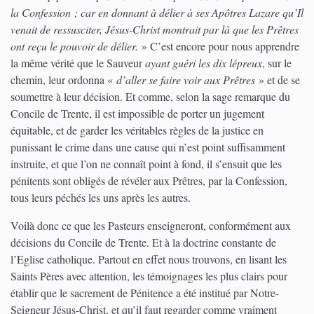
la Confession ; car en donnant à délier à ses Apôtres Lazare qu’Il
venait de ressusciter, Jésus-Christ montrait par là que les Prêtres
ont reçu le pouvoir de délier.
» C’est encore pour nous apprendre
la même vérité que le Sauveur
ayant guéri les dix lépreux
, sur le
chemin, leur ordonna «
d’aller se faire voir aux Prêtres
» et de se
soumettre à leur décision. Et comme, selon la sage remarque du
Concile de Trente, il est impossible de porter un jugement
équitable, et de garder les véritables règles de la justice en
punissant le crime dans une cause qui n’est point suffisamment
instruite, et que l’on ne connaît point à fond, il s’ensuit que les
pénitents sont obligés de révéler aux Prêtres, par la Confession,
tous leurs péchés les uns après les autres.
Voilà donc ce que les Pasteurs enseigneront, conformément aux
décisions du Concile de Trente. Et à la doctrine constante de
l’Eglise catholique. Partout en effet nous trouvons, en lisant les
Saints Pères avec attention, les témoignages les plus clairs pour
établir que le sacrement de Pénitence a été institué par Notre-
Seigneur Jésus-Christ, et qu’il faut regarder comme vraiment