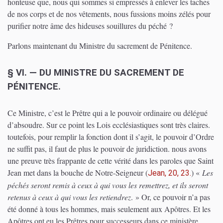
honteuse que, nous qui sommes si empressés à enlever les taches
de nos corps et de nos vêtements, nous fussions moins zélés pour
purifier notre âme des hideuses souillures du péché ?
Parlons maintenant du Ministre du sacrement de Pénitence.
§ VI. — DU MINISTRE DU SACREMENT DE
PÉNITENCE.
Ce Ministre, c’est le Prêtre qui a le pouvoir ordinaire ou délégué
d’absoudre. Sur ce point les Lois ecclésiastiques sont très claires.
toutefois, pour remplir la fonction dont il s’agit, le pouvoir d’Ordre
ne suffit pas, il faut de plus le pouvoir de juridiction. nous avons
une preuve très frappante de cette vérité dans les paroles que Saint
Jean met dans la bouche de Notre-Seigneur
(
)
«
Les
Jean, 20, 23.
péchés seront remis à ceux à qui vous les remettrez, et ils seront
retenus à ceux à qui vous les retiendrez
. » Or, ce pouvoir n’a pas
été donné à tous les hommes, mais seulement aux Apôtres. Et les
Apôtres ont eu les Prêtres pour successeurs dans ce ministère.