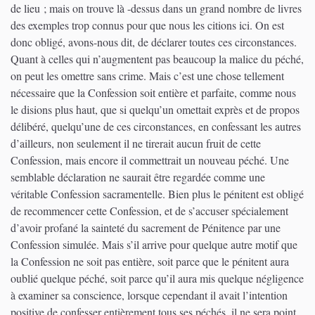
de lieu ; mais on trouve là -dessus dans un grand nombre de livres
des exemples trop connus pour que nous les citions ici. On est
donc obligé, avons-nous dit, de déclarer toutes ces circonstances.
Quant à celles qui n’augmentent pas beaucoup la malice du péché,
on peut les omettre sans crime. Mais c’est une chose tellement
nécessaire que la Confession soit entière et parfaite, comme nous
le disions plus haut, que si quelqu’un omettait exprès et de propos
délibéré, quelqu’une de ces circonstances, en confessant les autres
d’ailleurs, non seulement il ne tirerait aucun fruit de cette
Confession, mais encore il commettrait un nouveau péché. Une
semblable déclaration ne saurait être regardée comme une
véritable Confession sacramentelle. Bien plus le pénitent est obligé
de recommencer cette Confession, et de s’accuser spécialement
d’avoir profané la sainteté du sacrement de Pénitence par une
Confession simulée. Mais s’il arrive pour quelque autre motif que
la Confession ne soit pas entière, soit parce que le pénitent aura
oublié quelque péché, soit parce qu’il aura mis quelque négligence
à examiner sa conscience, lorsque cependant il avait l’intention
positive de confesser entièrement tous ses péchés, il ne sera point