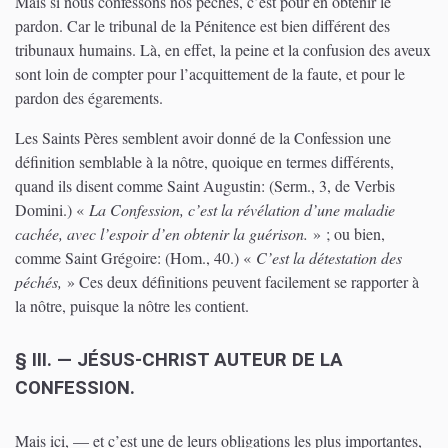
Mais si nous confessons nos péchés, c’est pour en obtenir le
pardon. Car le tribunal de la Pénitence est bien différent des
tribunaux humains. Là, en effet, la peine et la confusion des aveux
sont loin de compter pour l’acquittement de la faute, et pour le
pardon des égarements.
Les Saints Pères semblent avoir donné de la Confession une
définition semblable à la nôtre, quoique en termes différents,
quand ils disent comme Saint Augustin:
(Serm., 3, de Verbis
Domini.)
«
La Confession, c’est la révélation d’une maladie
cachée, avec l’espoir d’en obtenir la guérison.
» ; ou bien,
comme Saint Grégoire:
(Hom., 40.)
«
C’est la détestation des
péchés,
» Ces deux définitions peuvent facilement se rapporter à
la nôtre, puisque la nôtre les contient.
§ III. — JÉSUS-CHRIST AUTEUR DE LA
CONFESSION.
Mais ici, — et c’est une de leurs obligations les plus importantes,