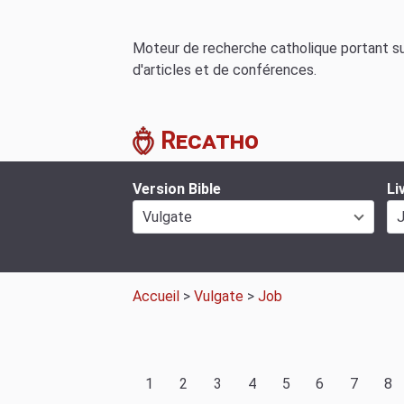
Moteur de recherche catholique portant sur
d'articles et de conférences.
Recatho
Version Bible
Li
Vulgate
Accueil
>
Vulgate
>
Job
1
2
3
4
5
6
7
8