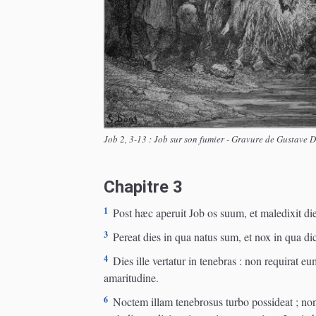
Job 2, 3-13 : Job sur son fumier - Gravure de Gustave 
Chapitre 3
1
Post hæc aperuit Job os suum, et maledixit die
3
Pereat dies in qua natus sum, et nox in qua d
4
Dies ille vertatur in tenebras : non requirat e
amaritudine.
6
Noctem illam tenebrosus turbo possideat ; no