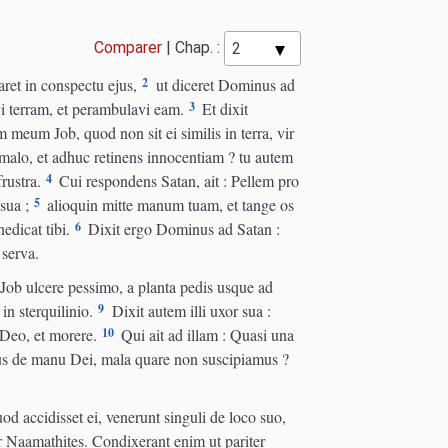
Comparer
|
Chap. :
2
ret in conspectu ejus,
ut diceret Dominus ad
3
vi terram, et perambulavi eam.
Et dixit
eum Job, quod non sit ei similis in terra, vir
 malo, et adhuc retinens innocentiam ? tu autem
4
rustra.
Cui respondens Satan, ait : Pellem pro
5
sua ;
alioquin mitte manum tuam, et tange os
6
edicat tibi.
Dixit ergo Dominus ad Satan :
 serva.
 Job ulcere pessimo, a planta pedis usque ad
9
in sterquilinio.
Dixit autem illi uxor sua :
10
 Deo, et morere.
Qui ait ad illam : Quasi una
imus de manu Dei, mala quare non suscipiamus ?
d accidisset ei, venerunt singuli de loco suo,
r Naamathites. Condixerant enim ut pariter