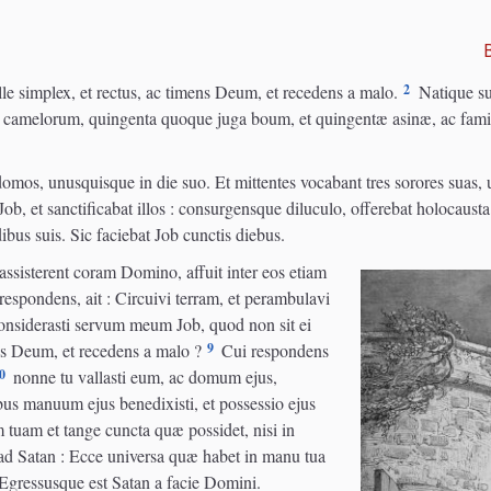
2
ille simplex, et rectus, ac timens Deum, et recedens a malo.
Natique sunt
ia camelorum, quingenta quoque juga boum, et quingentæ asinæ, ac famili
 domos, unusquisque in die suo. Et mittentes vocabant tres sorores suas,
Job, et sanctificabat illos : consurgensque diluculo, offerebat holocausta
dibus suis. Sic faciebat Job cunctis diebus.
ssisterent coram Domino, affuit inter eos etiam
espondens, ait : Circuivi terram, et perambulavi
siderasti servum meum Job, quod non sit ei
9
ens Deum, et recedens a malo ?
Cui respondens
0
nonne tu vallasti eum, ac domum ejus,
us manuum ejus benedixisti, et possessio ejus
uam et tange cuncta quæ possidet, nisi in
d Satan : Ecce universa quæ habet in manu tua
Egressusque est Satan a facie Domini.