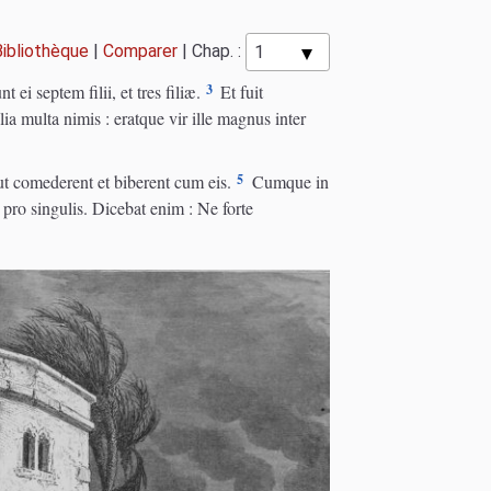
Bibliothèque
|
Comparer
|
Chap. :
3
 ei septem filii, et tres filiæ.
Et fuit
a multa nimis : eratque vir ille magnus inter
5
 ut comederent et biberent cum eis.
Cumque in
 pro singulis. Dicebat enim : Ne forte