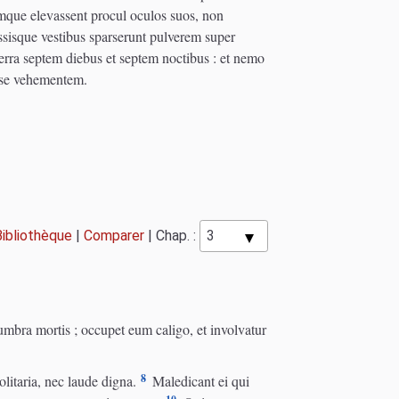
ue elevassent procul oculos suos, non
ssisque vestibus sparserunt pulverem super
erra septem diebus et septem noctibus : et nemo
sse vehementem.
Bibliothèque
|
Comparer
|
Chap. :
bra mortis ; occupet eum caligo, et involvatur
8
olitaria, nec laude digna.
Maledicant ei qui