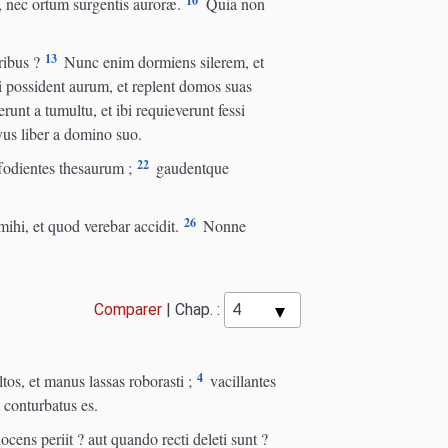
10
, nec ortum surgentis auroræ.
Quia non
13
ribus ?
Nunc enim dormiens silerem, et
 possident aurum, et replent domos suas
runt a tumultu, et ibi requieverunt fessi
vus liber a domino suo.
22
fodientes thesaurum ;
gaudentque
26
hi, et quod verebar accidit.
Nonne
Comparer
|
Chap. :
4
os, et manus lassas roborasti ;
vacillantes
t conturbatus es.
ens periit ? aut quando recti deleti sunt ?