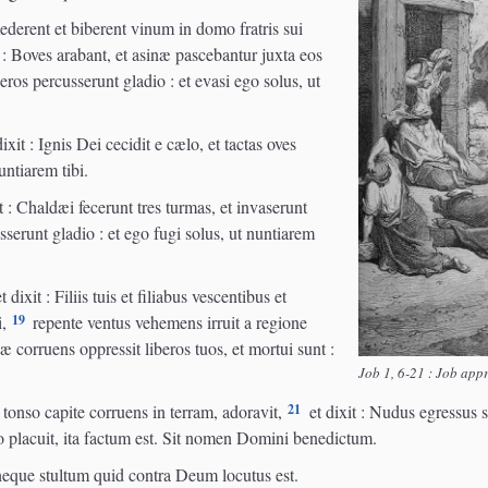
derent et biberent vinum in domo fratris sui
 : Boves arabant, et asinæ pascebantur juxta eos
ros percusserunt gladio : et evasi ego solus, ut
xit : Ignis Dei cecidit e cælo, et tactas oves
untiarem tibi.
it : Chaldæi fecerunt tres turmas, et invaserunt
sserunt gladio : et ego fugi solus, ut nuntiarem
dixit : Filiis tuis et filiabus vescentibus et
19
,
repente ventus vehemens irruit a regione
 corruens oppressit liberos tuos, et mortui sunt :
Job 1, 6-21 : Job app
21
t tonso capite corruens in terram, adoravit,
et dixit : Nudus egressus s
 placuit, ita factum est. Sit nomen Domini benedictum.
 neque stultum quid contra Deum locutus est.