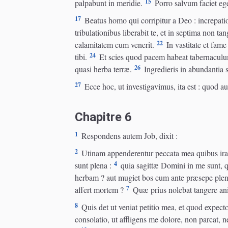
15
palpabunt in meridie.
Porro salvum faciet eg
17
Beatus homo qui corripitur a Deo : increpat
tribulationibus liberabit te, et in septima non ta
22
calamitatem cum venerit.
In vastitate et fame
24
tibi.
Et scies quod pacem habeat tabernaculum
26
quasi herba terræ.
Ingredieris in abundantia s
27
Ecce hoc, ut investigavimus, ita est : quod a
Chapitre 6
1
Respondens autem Job, dixit :
2
Utinam appenderentur peccata mea quibus iram 
4
sunt plena :
quia sagittæ Domini in me sunt, q
herbam ? aut mugiet bos cum ante præsepe plenu
7
affert mortem ?
Quæ prius nolebat tangere ani
8
Quis det ut veniat petitio mea, et quod expect
consolatio, ut affligens me dolore, non parcat,