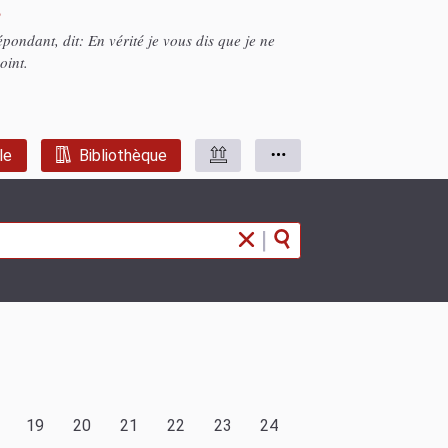
2
pondant, dit: En vérité je vous dis que je ne
oint.
le
Bibliothèque
|
19
20
21
22
23
24
25
26
27