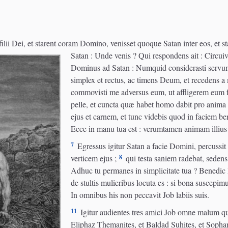
ii Dei, et starent coram Domino, venisset quoque Satan inter eos, et sta
Satan : Unde venis ? Qui respondens ait : Circui
Dominus ad Satan : Numquid considerasti servum m
simplex et rectus, ac timens Deum, et recedens a
commovisti me adversus eum, ut affligerem eum f
pelle, et cuncta quæ habet homo dabit pro anima 
ejus et carnem, et tunc videbis quod in faciem ben
Ecce in manu tua est : verumtamen animam illius
7
Egressus igitur Satan a facie Domini, percussit
8
verticem ejus ;
qui testa saniem radebat, sedens 
Adhuc tu permanes in simplicitate tua ? Benedic
de stultis mulieribus locuta es : si bona suscep
In omnibus his non peccavit Job labiis suis.
11
Igitur audientes tres amici Job omne malum quo
Eliphaz Themanites, et Baldad Suhites, et Sopha