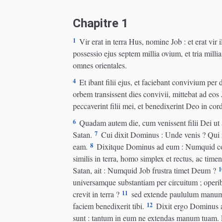
Chapitre 1
1
Vir erat in terra Hus, nomine Job : et erat vir 
possessio ejus septem millia ovium, et tria mill
omnes orientales.
4
Et ibant filii ejus, et faciebant convivium per
orbem transissent dies convivii, mittebat ad eos 
peccaverint filii mei, et benedixerint Deo in cor
6
Quadam autem die, cum venissent filii Dei ut a
7
Satan.
Cui dixit Dominus : Unde venis ? Qui r
8
eam.
Dixitque Dominus ad eum : Numquid con
similis in terra, homo simplex et rectus, ac tim
1
Satan, ait : Numquid Job frustra timet Deum ?
universamque substantiam per circuitum ; operib
11
crevit in terra ?
sed extende paululum manum t
12
faciem benedixerit tibi.
Dixit ergo Dominus a
sunt : tantum in eum ne extendas manum tuam. 