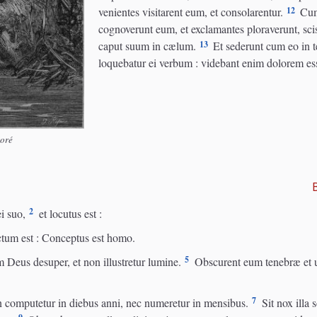
12
venientes visitarent eum, et consolarentur.
Cumq
cognoverunt eum, et exclamantes ploraverunt, sci
13
caput suum in cælum.
Et sederunt cum eo in t
loquebatur ei verbum : videbant enim dolorem e
Doré
2
i suo,
et locutus est :
ictum est : Conceptus est homo.
5
um Deus desuper, et non illustretur lumine.
Obscurent eum tenebræ et um
7
n computetur in diebus anni, nec numeretur in mensibus.
Sit nox illa s