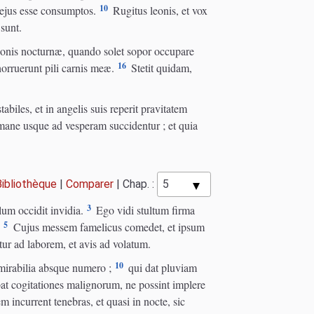
10
æ ejus esse consumptos.
Rugitus leonis, et vox
 sunt.
ionis nocturnæ, quando solet sopor occupare
16
horruerunt pili carnis meæ.
Stetit quidam,
abiles, et in angelis suis reperit pravitatem
ane usque ad vesperam succidentur ; et quia
Bibliothèque
|
Comparer
|
Chap. :
3
lum occidit invidia.
Ego vidi stultum firma
5
.
Cujus messem famelicus comedet, et ipsum
r ad laborem, et avis ad volatum.
10
 mirabilia absque numero ;
qui dat pluviam
at cogitationes malignorum, ne possint implere
m incurrent tenebras, et quasi in nocte, sic