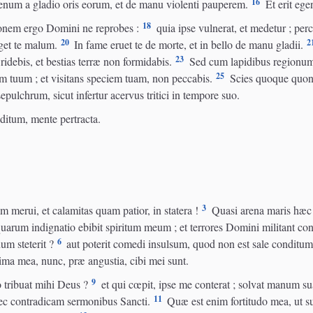
16
enum a gladio oris eorum, et de manu violenti pauperem.
Et erit ege
18
ionem ergo Domini ne reprobes :
quia ipse vulnerat, et medetur ; perc
20
2
nget te malum.
In fame eruet te de morte, et in bello de manu gladii.
23
 ridebis, et bestias terræ non formidabis.
Sed cum lapidibus regionum 
25
 tuum ; et visitans speciem tuam, non peccabis.
Scies quoque quoni
epulchrum, sicut infertur acervus tritici in tempore suo.
uditum, mente pertracta.
3
merui, et calamitas quam patior, in statera !
Quasi arena maris hæc g
uarum indignatio ebibit spiritum meum ; et terrores Domini militant con
6
m steterit ?
aut poterit comedi insulsum, quod non est sale conditum 
ma mea, nunc, præ angustia, cibi mei sunt.
9
o tribuat mihi Deus ?
et qui cœpit, ipse me conterat ; solvat manum su
11
 nec contradicam sermonibus Sancti.
Quæ est enim fortitudo mea, ut su