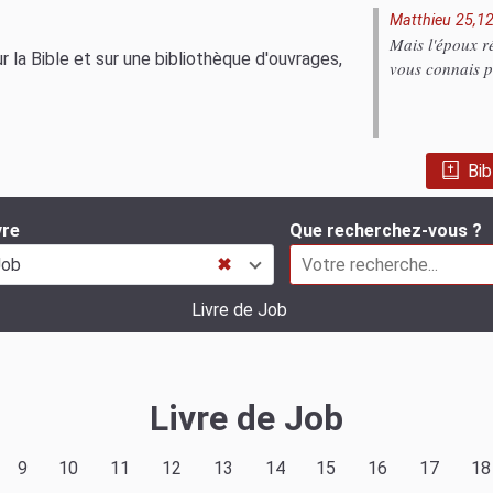
Matthieu 25,1
Mais l'époux ré
 la Bible et sur une bibliothèque d'ouvrages,
vous connais p
Bib
vre
Que recherchez-vous ?
Job
✖
Livre de Job
Livre de Job
9
10
11
12
13
14
15
16
17
18