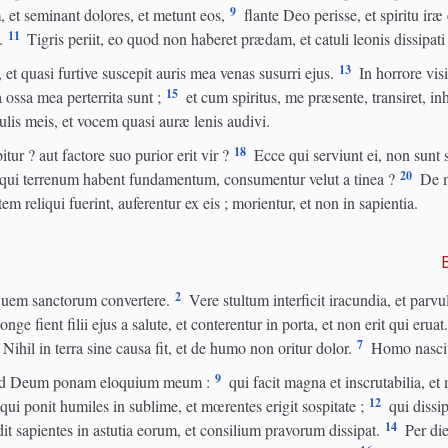
9
, et seminant dolores, et metunt eos,
flante Deo perisse, et spiritu ir
11
.
Tigris periit, eo quod non haberet prædam, et catuli leonis dissipati
13
 quasi furtive suscepit auris mea venas susurri ejus.
In horrore vis
15
 ossa mea perterrita sunt ;
et cum spiritus, me præsente, transiret, in
is meis, et vocem quasi auræ lenis audivi.
18
r ? aut factore suo purior erit vir ?
Ecce qui serviunt ei, non sunt st
20
 qui terrenum habent fundamentum, consumentur velut a tinea ?
De m
m reliqui fuerint, auferentur ex eis ; morientur, et non in sapientia.
2
liquem sanctorum convertere.
Vere stultum interficit iracundia, et parvu
nge fient filii ejus a salute, et conterentur in porta, et non erit qui eruat
7
Nihil in terra sine causa fit, et de humo non oritur dolor.
Homo nascitu
9
ad Deum ponam eloquium meum :
qui facit magna et inscrutabilia, et
12
qui ponit humiles in sublime, et mœrentes erigit sospitate ;
qui dissip
14
t sapientes in astutia eorum, et consilium pravorum dissipat.
Per die