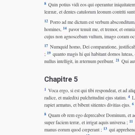
8
Quin potius vidi eos qui operantur iniquitatem
leænæ, et dentes catulorum leonum contriti sunt
12
Porro ad me dictum est verbum absconditum, et
14
homines,
pavor tenuit me, et tremor, et omnia
cujus non agnoscebam vultum, imago coram ocul
17
Numquid homo, Dei comparatione, justificabitu
19
;
quanto magis hi qui habitant domos luteas,
21
nullus intelligit, in æternum peribunt.
Qui aute
Chapitre 5
1
Voca ergo, si est qui tibi respondeat, et ad a
4
radice, et maledixi pulchritudini ejus statim.
Lo
6
rapiet armatus, et bibent sitientes divitias ejus.
8
Quam ob rem ego deprecabor Dominum, et 
11
super faciem terræ, et irrigat aquis universa ;
13
manus eorum quod cœperant ;
qui apprehendi