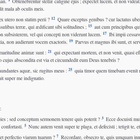
9
han.
Obtenebrentur stellæ caligine ejus ; expectet lucem, et non videat
lit mala ab oculis meis.
12
 utero non statim perii ?
Quare exceptus genibus ? cur lactatus ube
15
ulibus terræ, qui ædificant sibi solitudines ;
aut cum principibus qui
17
n subsisterem, vel qui concepti non viderunt lucem.
Ibi impii cessave
19
ia, non audierunt vocem exactoris.
Parvus et magnus ibi sunt, et ser
21
amaritudine animæ sunt :
qui expectant mortem, et non venit, quasi ef
o cujus abscondita est via et circumdedit eum Deus tenebris ?
25
ndantes aquæ, sic rugitus meus :
quia timor quem timebam evenit mi
nit super me indignatio.
:
3
pies ; sed conceptum sermonem tenere quis poterit ?
Ecce docuisti mult
5
confortasti.
Nunc autem venit super te plaga, et defecisti ; tetigit te, e
7
, et perfectio viarum tuarum ?
Recordare, obsecro te, quis umquam innoc