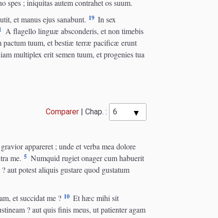
no spes ; iniquitas autem contrahet os suum.
19
utit, et manus ejus sanabunt.
In sex
1
A flagello linguæ absconderis, et non timebis
pactum tuum, et bestiæ terræ pacificæ erunt
am multiplex erit semen tuum, et progenies tua
Comparer
|
Chap. :
ravior appareret ; unde et verba mea dolore
5
tra me.
Numquid rugiet onager cum habuerit
? aut potest aliquis gustare quod gustatum
10
am, et succidat me ?
Et hæc mihi sit
stineam ? aut quis finis meus, ut patienter agam