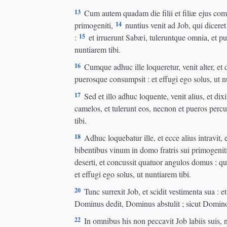
13
Cum autem quadam die filii et filiæ ejus come
14
primogeniti,
nuntius venit ad Job, qui diceret
15
:
et irruerunt Sabæi, tuleruntque omnia, et pue
nuntiarem tibi.
16
Cumque adhuc ille loqueretur, venit alter, et di
puerosque consumpsit : et effugi ego solus, ut n
17
Sed et illo adhuc loquente, venit alius, et dix
camelos, et tulerunt eos, necnon et pueros percu
tibi.
18
Adhuc loquebatur ille, et ecce alius intravit, et 
bibentibus vinum in domo fratris sui primogeniti
deserti, et concussit quatuor angulos domus : quæ
et effugi ego solus, ut nuntiarem tibi.
20
Tunc surrexit Job, et scidit vestimenta sua : e
Dominus dedit, Dominus abstulit ; sicut Domino
22
In omnibus his non peccavit Job labiis suis,