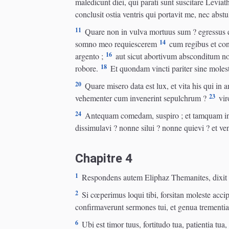
maledicunt diei, qui parati sunt suscitare Leviat
conclusit ostia ventris qui portavit me, nec abstu
11
Quare non in vulva mortuus sum ? egressus ex
14
somno meo requiescerem
cum regibus et cons
16
argento ;
aut sicut abortivum absconditum no
18
robore.
Et quondam vincti pariter sine molest
20
Quare misero data est lux, et vita his qui in 
23
vehementer cum invenerint sepulchrum ?
vir
24
Antequam comedam, suspiro ; et tamquam inu
dissimulavi ? nonne silui ? nonne quievi ? et ve
Chapitre 4
1
Respondens autem Eliphaz Themanites, dixit 
2
Si cœperimus loqui tibi, forsitan moleste acci
confirmaverunt sermones tui, et genua trementia 
6
Ubi est timor tuus, fortitudo tua, patientia tua