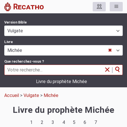
Recatho
Version Bible
Vulgate
Livre
Michée
✖
Que recherchez-vous ?
|
Livre du prophète Michée
Accueil
>
Vulgate
>
Michée
Livre du prophète Michée
1
2
3
4
5
6
7