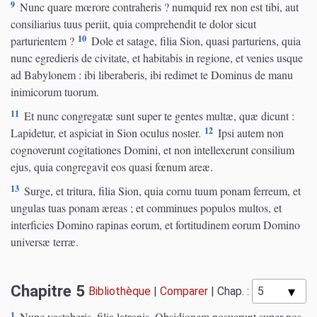
9
Nunc quare mœrore contraheris ? numquid rex non est tibi, aut
consiliarius tuus periit, quia comprehendit te dolor sicut
10
parturientem ?
Dole et satage, filia Sion, quasi parturiens, quia
nunc egredieris de civitate, et habitabis in regione, et venies usque
ad Babylonem : ibi liberaberis, ibi redimet te Dominus de manu
inimicorum tuorum.
11
Et nunc congregatæ sunt super te gentes multæ, quæ dicunt :
12
Lapidetur, et aspiciat in Sion oculus noster.
Ipsi autem non
cognoverunt cogitationes Domini, et non intellexerunt consilium
ejus, quia congregavit eos quasi fœnum areæ.
13
Surge, et tritura, filia Sion, quia cornu tuum ponam ferreum, et
ungulas tuas ponam æreas ; et comminues populos multos, et
interficies Domino rapinas eorum, et fortitudinem eorum Domino
universæ terræ.
Chapitre 5
Bibliothèque
|
Comparer
|
Chap. :
1
Nunc vastaberis, filia latronis. Obsidionem posuerunt super nos