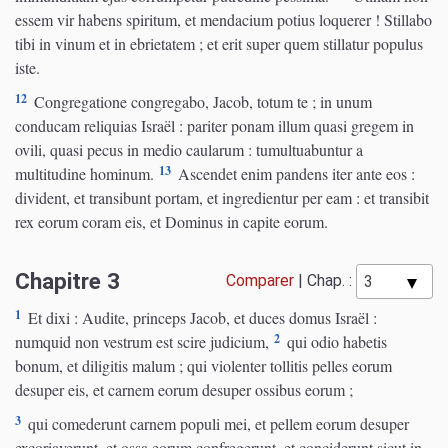
essem vir habens spiritum, et mendacium potius loquerer ! Stillabo
tibi in vinum et in ebrietatem ; et erit super quem stillatur populus
iste.
12
Congregatione congregabo, Jacob, totum te ; in unum
conducam reliquias Israël : pariter ponam illum quasi gregem in
ovili, quasi pecus in medio caularum : tumultuabuntur a
13
multitudine hominum.
Ascendet enim pandens iter ante eos :
divident, et transibunt portam, et ingredientur per eam : et transibit
rex eorum coram eis, et Dominus in capite eorum.
Chapitre 3
Comparer
|
Chap. :
1
Et dixi : Audite, princeps Jacob, et duces domus Israël :
2
numquid non vestrum est scire judicium,
qui odio habetis
bonum, et diligitis malum ; qui violenter tollitis pelles eorum
desuper eis, et carnem eorum desuper ossibus eorum ;
3
qui comederunt carnem populi mei, et pellem eorum desuper
excoriaverunt, et ossa eorum confregerunt, et conciderunt sicut in