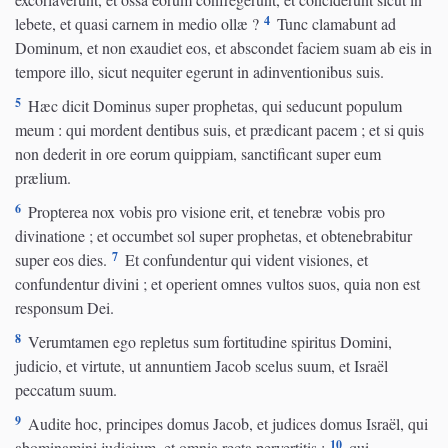
4
lebete, et quasi carnem in medio ollæ ?
Tunc clamabunt ad
Dominum, et non exaudiet eos, et abscondet faciem suam ab eis in
tempore illo, sicut nequiter egerunt in adinventionibus suis.
5
Hæc dicit Dominus super prophetas, qui seducunt populum
meum : qui mordent dentibus suis, et prædicant pacem ; et si quis
non dederit in ore eorum quippiam, sanctificant super eum
prælium.
6
Propterea nox vobis pro visione erit, et tenebræ vobis pro
divinatione ; et occumbet sol super prophetas, et obtenebrabitur
7
super eos dies.
Et confundentur qui vident visiones, et
confundentur divini ; et operient omnes vultos suos, quia non est
responsum Dei.
8
Verumtamen ego repletus sum fortitudine spiritus Domini,
judicio, et virtute, ut annuntiem Jacob scelus suum, et Israël
peccatum suum.
9
Audite hoc, principes domus Jacob, et judices domus Israël, qui
10
abominamini judicium, et omnia recta pervertitis :
qui