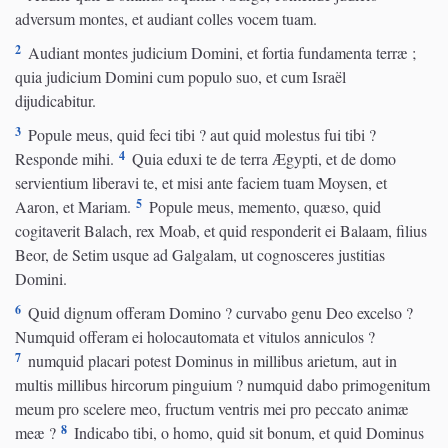
adversum montes, et audiant colles vocem tuam.
2
Audiant montes judicium Domini, et fortia fundamenta terræ ;
quia judicium Domini cum populo suo, et cum Israël
dijudicabitur.
3
Popule meus, quid feci tibi ? aut quid molestus fui tibi ?
4
Responde mihi.
Quia eduxi te de terra Ægypti, et de domo
servientium liberavi te, et misi ante faciem tuam Moysen, et
5
Aaron, et Mariam.
Popule meus, memento, quæso, quid
cogitaverit Balach, rex Moab, et quid responderit ei Balaam, filius
Beor, de Setim usque ad Galgalam, ut cognosceres justitias
Domini.
6
Quid dignum offeram Domino ? curvabo genu Deo excelso ?
Numquid offeram ei holocautomata et vitulos anniculos ?
7
numquid placari potest Dominus in millibus arietum, aut in
multis millibus hircorum pinguium ? numquid dabo primogenitum
meum pro scelere meo, fructum ventris mei pro peccato animæ
8
meæ ?
Indicabo tibi, o homo, quid sit bonum, et quid Dominus