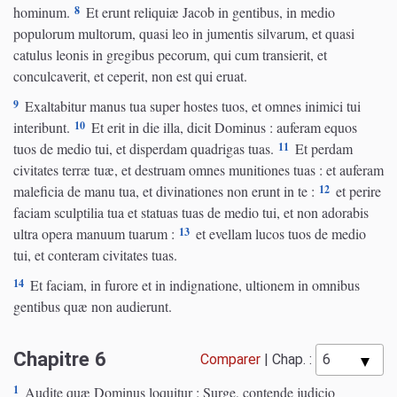
8
hominum.
Et erunt reliquiæ Jacob in gentibus, in medio
populorum multorum, quasi leo in jumentis silvarum, et quasi
catulus leonis in gregibus pecorum, qui cum transierit, et
conculcaverit, et ceperit, non est qui eruat.
9
Exaltabitur manus tua super hostes tuos, et omnes inimici tui
10
interibunt.
Et erit in die illa, dicit Dominus : auferam equos
11
tuos de medio tui, et disperdam quadrigas tuas.
Et perdam
civitates terræ tuæ, et destruam omnes munitiones tuas : et auferam
12
maleficia de manu tua, et divinationes non erunt in te :
et perire
faciam sculptilia tua et statuas tuas de medio tui, et non adorabis
13
ultra opera manuum tuarum :
et evellam lucos tuos de medio
tui, et conteram civitates tuas.
14
Et faciam, in furore et in indignatione, ultionem in omnibus
gentibus quæ non audierunt.
Chapitre 6
Comparer
|
Chap. :
1
Audite quæ Dominus loquitur : Surge, contende judicio