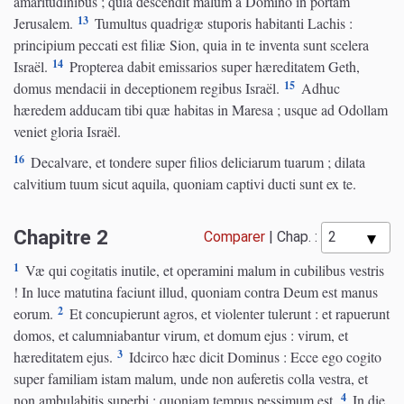
amaritudinibus ; quia descendit malum a Domino in portam
13
Jerusalem.
Tumultus quadrigæ stuporis habitanti Lachis :
principium peccati est filiæ Sion, quia in te inventa sunt scelera
14
Israël.
Propterea dabit emissarios super hæreditatem Geth,
15
domus mendacii in deceptionem regibus Israël.
Adhuc
hæredem adducam tibi quæ habitas in Maresa ; usque ad Odollam
veniet gloria Israël.
16
Decalvare, et tondere super filios deliciarum tuarum ; dilata
calvitium tuum sicut aquila, quoniam captivi ducti sunt ex te.
Chapitre 2
Comparer
|
Chap. :
1
Væ qui cogitatis inutile, et operamini malum in cubilibus vestris
! In luce matutina faciunt illud, quoniam contra Deum est manus
2
eorum.
Et concupierunt agros, et violenter tulerunt : et rapuerunt
domos, et calumniabantur virum, et domum ejus : virum, et
3
hæreditatem ejus.
Idcirco hæc dicit Dominus : Ecce ego cogito
super familiam istam malum, unde non auferetis colla vestra, et
4
non ambulabitis superbi : quoniam tempus pessimum est.
In die