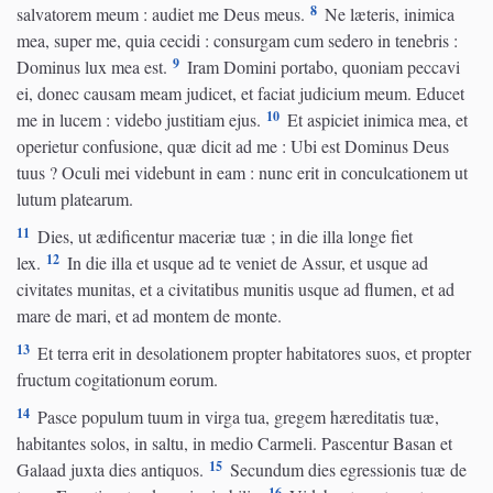
8
salvatorem meum : audiet me Deus meus.
Ne læteris, inimica
mea, super me, quia cecidi : consurgam cum sedero in tenebris :
9
Dominus lux mea est.
Iram Domini portabo, quoniam peccavi
ei, donec causam meam judicet, et faciat judicium meum. Educet
10
me in lucem : videbo justitiam ejus.
Et aspiciet inimica mea, et
operietur confusione, quæ dicit ad me : Ubi est Dominus Deus
tuus ? Oculi mei videbunt in eam : nunc erit in conculcationem ut
lutum platearum.
11
Dies, ut ædificentur maceriæ tuæ ; in die illa longe fiet
12
lex.
In die illa et usque ad te veniet de Assur, et usque ad
civitates munitas, et a civitatibus munitis usque ad flumen, et ad
mare de mari, et ad montem de monte.
13
Et terra erit in desolationem propter habitatores suos, et propter
fructum cogitationum eorum.
14
Pasce populum tuum in virga tua, gregem hæreditatis tuæ,
habitantes solos, in saltu, in medio Carmeli. Pascentur Basan et
15
Galaad juxta dies antiquos.
Secundum dies egressionis tuæ de
16