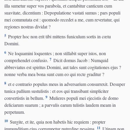
illa sumetur super vos parabola, et cantabitur canticum cum
suavitate, dicentium : Depopulatione vastati sumus ; pars populi
mei commutata est : quomodo recedet a me, cum revertatur, qui
regiones nostras dividat ?
5
Propter hoc non erit tibi mittens funiculum sortis in cœtu
Domini.
6
Ne loquamini loquentes ; non stillabit super istos, non
7
comprehendet confusio.
Dicit domus Jacob : Numquid
abbreviatus est spiritus Domini, aut tales sunt cogitationes ejus ?
nonne verba mea bona sunt cum eo qui recte graditur ?
8
et e contrario populus meus in adversarium consurrexit. Desuper
tunica pallium sustulistis : et eos qui transibant simpliciter
9
convertistis in bellum.
Mulieres populi mei ejecistis de domo
deliciarum suarum ; a parvulis earum tulistis laudem meam in
perpetuum.
10
Surgite, et ite, quia non habetis hic requiem : propter
11
immunditiam ejus corrumpetur putredine pessima.
Utinam non