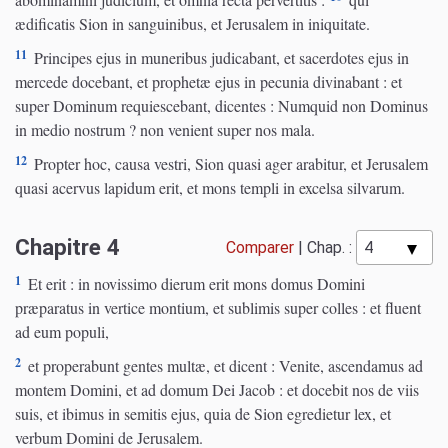
ædificatis Sion in sanguinibus, et Jerusalem in iniquitate.
11
Principes ejus in muneribus judicabant, et sacerdotes ejus in
mercede docebant, et prophetæ ejus in pecunia divinabant : et
super Dominum requiescebant, dicentes : Numquid non Dominus
in medio nostrum ? non venient super nos mala.
12
Propter hoc, causa vestri, Sion quasi ager arabitur, et Jerusalem
quasi acervus lapidum erit, et mons templi in excelsa silvarum.
Chapitre 4
Comparer
|
Chap. :
1
Et erit : in novissimo dierum erit mons domus Domini
præparatus in vertice montium, et sublimis super colles : et fluent
ad eum populi,
2
et properabunt gentes multæ, et dicent : Venite, ascendamus ad
montem Domini, et ad domum Dei Jacob : et docebit nos de viis
suis, et ibimus in semitis ejus, quia de Sion egredietur lex, et
verbum Domini de Jerusalem.