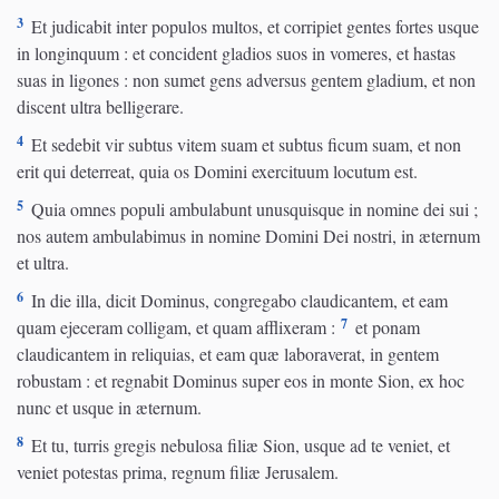
3
Et judicabit inter populos multos, et corripiet gentes fortes usque
in longinquum : et concident gladios suos in vomeres, et hastas
suas in ligones : non sumet gens adversus gentem gladium, et non
discent ultra belligerare.
4
Et sedebit vir subtus vitem suam et subtus ficum suam, et non
erit qui deterreat, quia os Domini exercituum locutum est.
5
Quia omnes populi ambulabunt unusquisque in nomine dei sui ;
nos autem ambulabimus in nomine Domini Dei nostri, in æternum
et ultra.
6
In die illa, dicit Dominus, congregabo claudicantem, et eam
7
quam ejeceram colligam, et quam afflixeram :
et ponam
claudicantem in reliquias, et eam quæ laboraverat, in gentem
robustam : et regnabit Dominus super eos in monte Sion, ex hoc
nunc et usque in æternum.
8
Et tu, turris gregis nebulosa filiæ Sion, usque ad te veniet, et
veniet potestas prima, regnum filiæ Jerusalem.