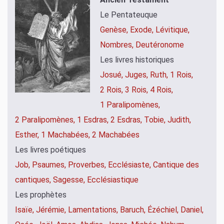
Le Pentateuque
Genèse,
Exode,
Lévitique,
Nombres,
Deutéronome
Les livres historiques
Josué,
Juges,
Ruth,
1 Rois,
2 Rois,
3 Rois,
4 Rois,
1 Paralipomènes,
2 Paralipomènes,
1 Esdras,
2 Esdras,
Tobie,
Judith,
Esther,
1 Machabées,
2 Machabées
Les livres poétiques
Job,
Psaumes,
Proverbes,
Ecclésiaste,
Cantique des
cantiques,
Sagesse,
Ecclésiastique
Les prophètes
Isaïe,
Jérémie,
Lamentations,
Baruch,
Ézéchiel,
Daniel,