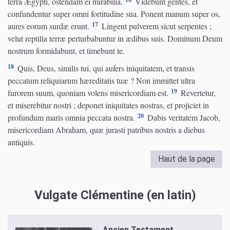
terra Ægypti, ostendam ei mirabilia.
Videbunt gentes, et
confundentur super omni fortitudine sua. Ponent manum super os,
17
aures eorum surdæ erunt.
Lingent pulverem sicut serpentes ;
velut reptilia terræ perturbabuntur in ædibus suis. Dominum Deum
nostrum formidabunt, et timebunt te.
18
Quis, Deus, similis tui, qui aufers iniquitatem, et transis
peccatum reliquiarum hæreditatis tuæ ? Non immittet ultra
19
furorem suum, quoniam volens misericordiam est.
Revertetur,
et miserebitur nostri ; deponet iniquitates nostras, et projiciet in
20
profundum maris omnia peccata nostra.
Dabis veritatem Jacob,
misericordiam Abraham, quæ jurasti patribus nostris a diebus
antiquis.
Haut de la page
Vulgate Clémentine (en latin)
Ancien Testament