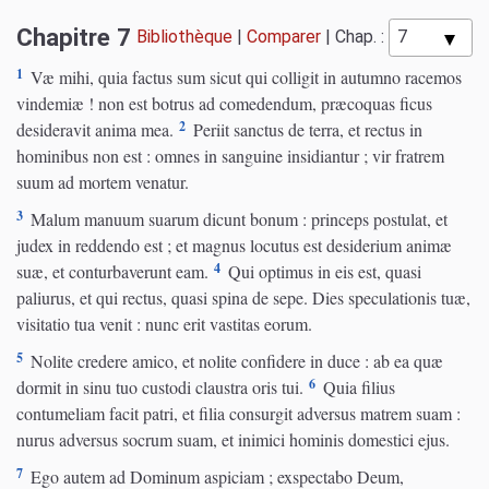
Chapitre 7
Bibliothèque
|
Comparer
|
Chap. :
1
Væ mihi, quia factus sum sicut qui colligit in autumno racemos
vindemiæ ! non est botrus ad comedendum, præcoquas ficus
2
desideravit anima mea.
Periit sanctus de terra, et rectus in
hominibus non est : omnes in sanguine insidiantur ; vir fratrem
suum ad mortem venatur.
3
Malum manuum suarum dicunt bonum : princeps postulat, et
judex in reddendo est ; et magnus locutus est desiderium animæ
4
suæ, et conturbaverunt eam.
Qui optimus in eis est, quasi
paliurus, et qui rectus, quasi spina de sepe. Dies speculationis tuæ,
visitatio tua venit : nunc erit vastitas eorum.
5
Nolite credere amico, et nolite confidere in duce : ab ea quæ
6
dormit in sinu tuo custodi claustra oris tui.
Quia filius
contumeliam facit patri, et filia consurgit adversus matrem suam :
nurus adversus socrum suam, et inimici hominis domestici ejus.
7
Ego autem ad Dominum aspiciam ; exspectabo Deum,