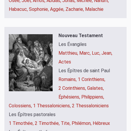
Osée,
Joël,
Amos,
Abdias,
Jonas,
Michée,
Nahum,
Habacuc,
Sophonie,
Aggée,
Zacharie,
Malachie
Nouveau Testament
Les Évangiles
Matthieu,
Marc,
Luc,
Jean,
Actes
Les Épîtres de saint Paul
Romains,
1 Corinthiens,
2 Corinthiens,
Galates,
Éphésiens,
Philippiens,
Colossiens,
1 Thessaloniciens,
2 Thessaloniciens
Les Épîtres pastorales
1 Timothée,
2 Timothée,
Tite,
Philémon,
Hébreux