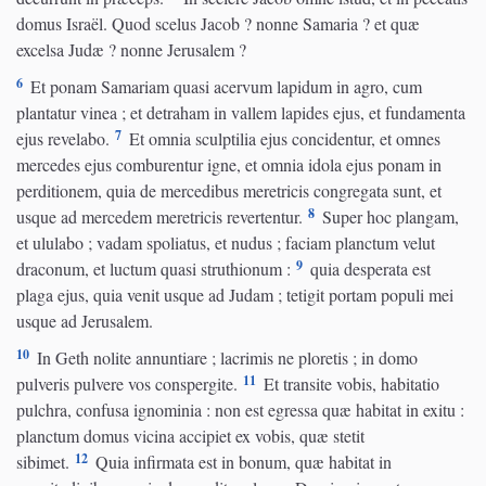
domus Israël. Quod scelus Jacob ? nonne Samaria ? et quæ
excelsa Judæ ? nonne Jerusalem ?
6
Et ponam Samariam quasi acervum lapidum in agro, cum
plantatur vinea ; et detraham in vallem lapides ejus, et fundamenta
7
ejus revelabo.
Et omnia sculptilia ejus concidentur, et omnes
mercedes ejus comburentur igne, et omnia idola ejus ponam in
perditionem, quia de mercedibus meretricis congregata sunt, et
8
usque ad mercedem meretricis revertentur.
Super hoc plangam,
et ululabo ; vadam spoliatus, et nudus ; faciam planctum velut
9
draconum, et luctum quasi struthionum :
quia desperata est
plaga ejus, quia venit usque ad Judam ; tetigit portam populi mei
usque ad Jerusalem.
10
In Geth nolite annuntiare ; lacrimis ne ploretis ; in domo
11
pulveris pulvere vos conspergite.
Et transite vobis, habitatio
pulchra, confusa ignominia : non est egressa quæ habitat in exitu :
planctum domus vicina accipiet ex vobis, quæ stetit
12
sibimet.
Quia infirmata est in bonum, quæ habitat in