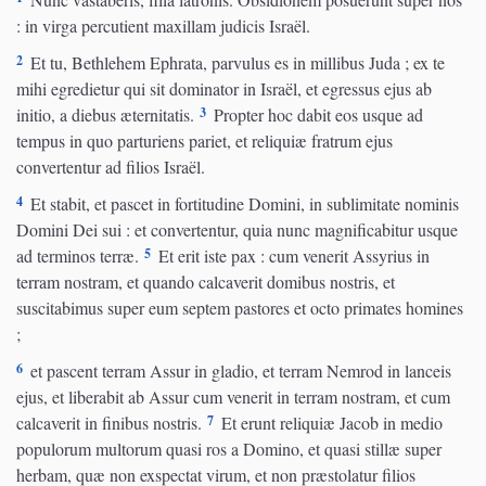
: in virga percutient maxillam judicis Israël.
2
Et tu, Bethlehem Ephrata, parvulus es in millibus Juda ; ex te
mihi egredietur qui sit dominator in Israël, et egressus ejus ab
3
initio, a diebus æternitatis.
Propter hoc dabit eos usque ad
tempus in quo parturiens pariet, et reliquiæ fratrum ejus
convertentur ad filios Israël.
4
Et stabit, et pascet in fortitudine Domini, in sublimitate nominis
Domini Dei sui : et convertentur, quia nunc magnificabitur usque
5
ad terminos terræ.
Et erit iste pax : cum venerit Assyrius in
terram nostram, et quando calcaverit domibus nostris, et
suscitabimus super eum septem pastores et octo primates homines
;
6
et pascent terram Assur in gladio, et terram Nemrod in lanceis
ejus, et liberabit ab Assur cum venerit in terram nostram, et cum
7
calcaverit in finibus nostris.
Et erunt reliquiæ Jacob in medio
populorum multorum quasi ros a Domino, et quasi stillæ super
herbam, quæ non exspectat virum, et non præstolatur filios