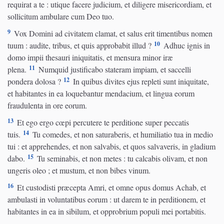
requirat a te : utique facere judicium, et diligere misericordiam, et
sollicitum ambulare cum Deo tuo.
9
Vox Domini ad civitatem clamat, et salus erit timentibus nomen
10
tuum : audite, tribus, et quis approbabit illud ?
Adhuc ignis in
domo impii thesauri iniquitatis, et mensura minor iræ
11
plena.
Numquid justificabo stateram impiam, et saccelli
12
pondera dolosa ?
In quibus divites ejus repleti sunt iniquitate,
et habitantes in ea loquebantur mendacium, et lingua eorum
fraudulenta in ore eorum.
13
Et ego ergo cœpi percutere te perditione super peccatis
14
tuis.
Tu comedes, et non saturaberis, et humiliatio tua in medio
tui : et apprehendes, et non salvabis, et quos salvaveris, in gladium
15
dabo.
Tu seminabis, et non metes : tu calcabis olivam, et non
ungeris oleo ; et mustum, et non bibes vinum.
16
Et custodisti præcepta Amri, et omne opus domus Achab, et
ambulasti in voluntatibus eorum : ut darem te in perditionem, et
habitantes in ea in sibilum, et opprobrium populi mei portabitis.