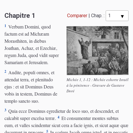
Chapitre 1
Comparer
|
Chap. :
1
Verbum Domini, quod
factum est ad Michæam
Morasthiten, in diebus
Joathan, Achaz, et Ezechiæ,
regum Juda, quod vidit super
Samariam et Jerusalem.
2
Audite, populi omnes, et
attendat terra, et plenitudo
Michée 1, 1-12 : Michée exhorte Israël
à la pénitence - Gravure de Gustave
ejus : et sit Dominus Deus
Doré
vobis in testem, Dominus de
templo sancto suo.
3
Quia ecce Dominus egredietur de loco suo, et descendet, et
4
calcabit super excelsa terræ.
Et consumentur montes subtus
eum, et valles scindentur sicut cera a facie ignis, et sicut aquæ quæ
5
decurrunt in præceps.
In scelere Jacob omne istud, et in peccatis