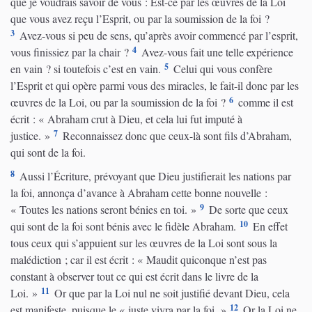
que je voudrais savoir de vous : Est-ce par les œuvres de la Loi
que vous avez reçu l’Esprit, ou par la soumission de la foi ?
3
Avez-vous si peu de sens, qu’après avoir commencé par l’esprit,
4
vous finissiez par la chair ?
Avez-vous fait une telle expérience
5
en vain ? si toutefois c’est en vain.
Celui qui vous confère
l’Esprit et qui opère parmi vous des miracles, le fait-il donc par les
6
œuvres de la Loi, ou par la soumission de la foi ?
comme il est
écrit : « Abraham crut à Dieu, et cela lui fut imputé à
7
justice. »
Reconnaissez donc que ceux-là sont fils d’Abraham,
qui sont de la foi.
8
Aussi l’Écriture, prévoyant que Dieu justifierait les nations par
la foi, annonça d’avance à Abraham cette bonne nouvelle :
9
« Toutes les nations seront bénies en toi. »
De sorte que ceux
10
qui sont de la foi sont bénis avec le fidèle Abraham.
En effet
tous ceux qui s’appuient sur les œuvres de la Loi sont sous la
malédiction ; car il est écrit : « Maudit quiconque n’est pas
constant à observer tout ce qui est écrit dans le livre de la
11
Loi. »
Or que par la Loi nul ne soit justifié devant Dieu, cela
12
est manifeste, puisque le « juste vivra par la foi. »
Or la Loi ne