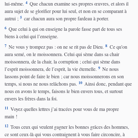
4
lui-même.
Que chacun examine ses propres œuvres, et alors il
aura sujet de se glorifier pour lui seul, et non en se comparant à
5
autrui ;
car chacun aura son propre fardeau à porter.
6
Que celui à qui on enseigne la parole fasse part de tous ses
biens à celui qui l’enseigne.
7
8
Ne vous y trompez pas : on ne se rit pas de Dieu.
Ce qu’on
aura semé, on le moissonnera. Celui qui sème dans sa chair
moissonnera, de la chair, la corruption ; celui qui sème dans
9
l’esprit moissonnera, de l’esprit, la vie éternelle.
Ne nous
lassons point de faire le bien ; car nous moissonnerons en son
10
temps, si nous ne nous relâchons pas.
Ainsi donc, pendant que
nous en avons le temps, faisons le bien envers tous, et surtout
envers les frères dans la foi.
11
Voyez quelles lettres j’ai tracées pour vous de ma propre
main !
12
Tous ceux qui veulent gagner les bonnes grâces des hommes,
ce sont ceux-là qui vous contraignent à vous faire circoncire, à