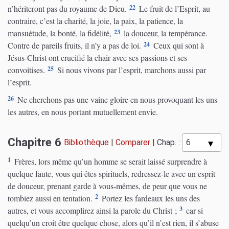
22
n’hériteront pas du royaume de Dieu.
Le fruit de l’Esprit, au
contraire, c’est la charité, la joie, la paix, la patience, la
23
mansuétude, la bonté, la fidélité,
la douceur, la tempérance.
24
Contre de pareils fruits, il n’y a pas de loi.
Ceux qui sont à
Jésus-Christ ont crucifié la chair avec ses passions et ses
25
convoitises.
Si nous vivons par l’esprit, marchons aussi par
l’esprit.
26
Ne cherchons pas une vaine gloire en nous provoquant les uns
les autres, en nous portant mutuellement envie.
Chapitre 6
Bibliothèque
|
Comparer
|
Chap. :
1
Frères, lors même qu’un homme se serait laissé surprendre à
quelque faute, vous qui êtes spirituels, redressez-le avec un esprit
de douceur, prenant garde à vous-mêmes, de peur que vous ne
2
tombiez aussi en tentation.
Portez les fardeaux les uns des
3
autres, et vous accomplirez ainsi la parole du Christ ;
car si
quelqu’un croit être quelque chose, alors qu’il n’est rien, il s’abuse