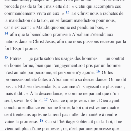
procède pas de la foi ; mais elle dit : « Celui qui accomplira ces
13
commandements vivra en eux. »
Le Christ nous a rachetés de
la malédiction de la Loi, en se faisant malédiction pour nous, —
car il est écrit : « Maudit quiconque est pendu au bois, » —
14
afin que la bénédiction promise à Abraham s’étendît aux
nations dans le Christ Jésus, afin que nous pussions recevoir par la
foi l’Esprit promis.
15
Frères, — je parle selon les usages des hommes, — un contrat
en bonne forme, bien que l’engagement soit pris par un homme,
16
n’est annulé par personne, et personne n’y ajoute.
Or les
promesses ont été faites à Abraham et à sa descendance. On ne dit
pas : « Et à ses descendants, » comme s’il s’agissait de plusieurs ;
mais il dit : « À ta descendance, » comme ne parlant que d’un
17
seul, savoir le Christ.
Voici ce que je veux dire : Dieu ayant
conclu une alliance en bonne forme, la loi qui est venue quatre
cent trente ans après ne la rend pas nulle, de manière à rendre
18
vaine la promesse.
Car si l’héritage s’obtenait par la Loi, il ne
viendrait plus d’une promesse ; or, c’est par une promesse que