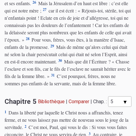
26
et ses enfants.
Mais la Jérusalem d’en haut est libre : c’est elle
27
qui est notre mère ;
car il est écrit : « Réjouis-toi, stérile, toi qui
n’enfantais point ! Eclate en cris de joie et d’allégresse, toi qui ne
connaissais pas les douleurs de l’enfantement ! Car les enfants de
la délaissée seront plus nombreux que les enfants de celle qui avait
28
l’époux. »
Pour vous, frères, vous êtes, à la manière d’Isaac,
29
enfants de la promesse.
Mais de même qu’alors celui qui était
né selon la chair persécutait celui qui était né selon l’Esprit, ainsi
30
en est-il encore maintenant.
Mais que dit l’Écriture ? « Chasse
l’esclave et son fils, car le fils de l’esclave ne saurait hériter avec le
31
fils de la femme libre. »
C’est pourquoi, frères, nous ne
sommes pas enfants de la servante, mais de la femme libre.
Chapitre 5
Bibliothèque
|
Comparer
|
Chap. :
1
Dans la liberté par laquelle le Christ nous a affranchis, tenez
ferme, et ne vous laissez pas mettre de nouveau sous le joug de la
2
servitude.
C’est moi, Paul, qui vous le dis : Si vous vous faites
3
circoncire, le Christ ne vous servira de rien.
Au contraire, je