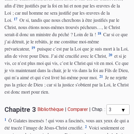
afin d’être justifiés par la foi en lui et non par les œuvres de la
Loi ; car nul homme ne sera justifié par les œuvres de la
17
Loi.
Or si, tandis que nous cherchons à être justifiés par le
Christ, nous étions nous-mêmes trouvés pécheurs…, le Christ
18
serait-il donc un ministre du péché ? Loin de là !
Car si ce que
j’ai détruit, je le rebâtis, je me constitue moi-même
19
prévaricateur,
puisque c’est par la Loi que je suis mort à la Loi,
20
afin de vivre pour Dieu. J’ai été crucifié avec le Christ,
et si je
vis, ce n’est plus moi qui vis, c’est le Christ qui vit en moi. Ce que
je vis maintenant dans la chair, je le vis dans la foi au Fils de Dieu,
21
qui m’a aimé et qui s’est livré lui-même pour moi.
Je ne rejette
pas la grâce de Dieu ; car si la justice s’obtient par la Loi, le Christ
est donc mort pour rien.
Chapitre 3
Bibliothèque
|
Comparer
|
Chap. :
1
Ô Galates insensés ! qui vous a fascinés, vous aux yeux de qui a
2
été tracée l’image de Jésus-Christ crucifié.
Voici seulement ce