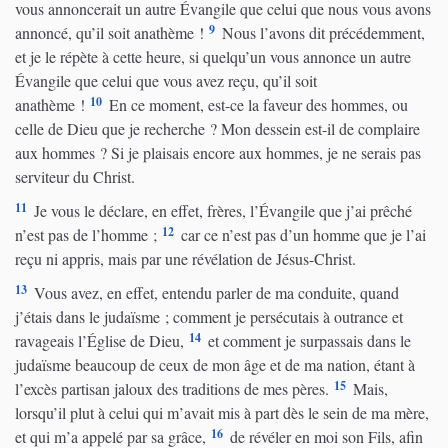
vous annoncerait un autre Évangile que celui que nous vous avons
9
annoncé, qu’il soit anathème !
Nous l’avons dit précédemment,
et je le répète à cette heure, si quelqu’un vous annonce un autre
Évangile que celui que vous avez reçu, qu’il soit
10
anathème !
En ce moment, est-ce la faveur des hommes, ou
celle de Dieu que je recherche ? Mon dessein est-il de complaire
aux hommes ? Si je plaisais encore aux hommes, je ne serais pas
serviteur du Christ.
11
Je vous le déclare, en effet, frères, l’Évangile que j’ai prêché
12
n’est pas de l’homme ;
car ce n’est pas d’un homme que je l’ai
reçu ni appris, mais par une révélation de Jésus-Christ.
13
Vous avez, en effet, entendu parler de ma conduite, quand
j’étais dans le judaïsme ; comment je persécutais à outrance et
14
ravageais l’Église de Dieu,
et comment je surpassais dans le
judaïsme beaucoup de ceux de mon âge et de ma nation, étant à
15
l’excès partisan jaloux des traditions de mes pères.
Mais,
lorsqu’il plut à celui qui m’avait mis à part dès le sein de ma mère,
16
et qui m’a appelé par sa grâce,
de révéler en moi son Fils, afin