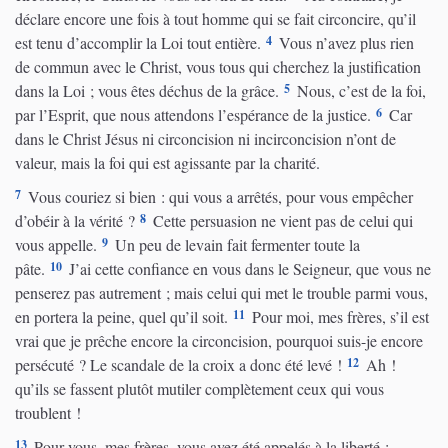
déclare encore une fois à tout homme qui se fait circoncire, qu’il
4
est tenu d’accomplir la Loi tout entière.
Vous n’avez plus rien
de commun avec le Christ, vous tous qui cherchez la justification
5
dans la Loi ; vous êtes déchus de la grâce.
Nous, c’est de la foi,
6
par l’Esprit, que nous attendons l’espérance de la justice.
Car
dans le Christ Jésus ni circoncision ni incirconcision n’ont de
valeur, mais la foi qui est agissante par la charité.
7
Vous couriez si bien : qui vous a arrêtés, pour vous empêcher
8
d’obéir à la vérité ?
Cette persuasion ne vient pas de celui qui
9
vous appelle.
Un peu de levain fait fermenter toute la
10
pâte.
J’ai cette confiance en vous dans le Seigneur, que vous ne
penserez pas autrement ; mais celui qui met le trouble parmi vous,
11
en portera la peine, quel qu’il soit.
Pour moi, mes frères, s’il est
vrai que je prêche encore la circoncision, pourquoi suis-je encore
12
persécuté ? Le scandale de la croix a donc été levé !
Ah !
qu’ils se fassent plutôt mutiler complètement ceux qui vous
troublent !
13
Pour vous, mes frères, vous avez été appelés à la liberté ;