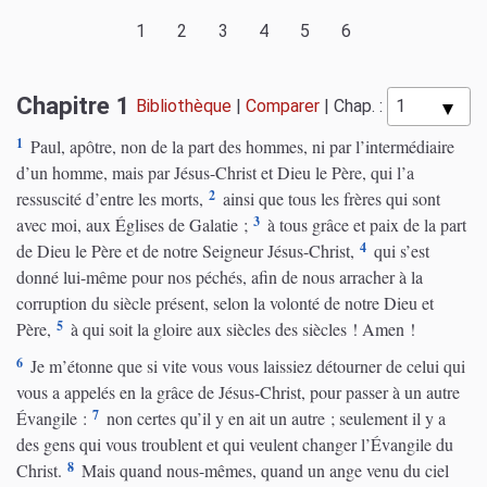
1
2
3
4
5
6
Chapitre 1
Bibliothèque
|
Comparer
|
Chap. :
1
Paul, apôtre, non de la part des hommes, ni par l’intermédiaire
d’un homme, mais par Jésus-Christ et Dieu le Père, qui l’a
2
ressuscité d’entre les morts,
ainsi que tous les frères qui sont
3
avec moi, aux Églises de Galatie ;
à tous grâce et paix de la part
4
de Dieu le Père et de notre Seigneur Jésus-Christ,
qui s’est
donné lui-même pour nos péchés, afin de nous arracher à la
corruption du siècle présent, selon la volonté de notre Dieu et
5
Père,
à qui soit la gloire aux siècles des siècles ! Amen !
6
Je m’étonne que si vite vous vous laissiez détourner de celui qui
vous a appelés en la grâce de Jésus-Christ, pour passer à un autre
7
Évangile :
non certes qu’il y en ait un autre ; seulement il y a
des gens qui vous troublent et qui veulent changer l’Évangile du
8
Christ.
Mais quand nous-mêmes, quand un ange venu du ciel