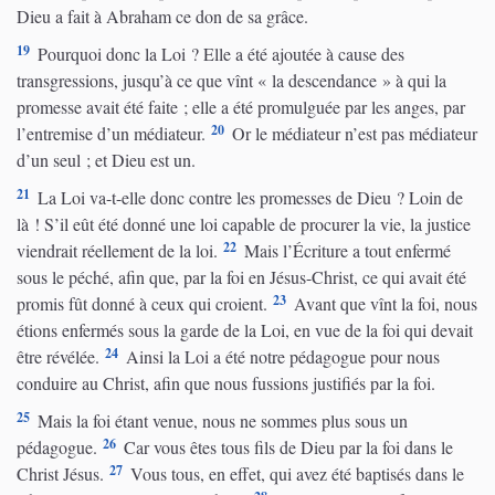
Dieu a fait à Abraham ce don de sa grâce.
19
Pourquoi donc la Loi ? Elle a été ajoutée à cause des
transgressions, jusqu’à ce que vînt « la descendance » à qui la
promesse avait été faite ; elle a été promulguée par les anges, par
20
l’entremise d’un médiateur.
Or le médiateur n’est pas médiateur
d’un seul ; et Dieu est un.
21
La Loi va-t-elle donc contre les promesses de Dieu ? Loin de
là ! S’il eût été donné une loi capable de procurer la vie, la justice
22
viendrait réellement de la loi.
Mais l’Écriture a tout enfermé
sous le péché, afin que, par la foi en Jésus-Christ, ce qui avait été
23
promis fût donné à ceux qui croient.
Avant que vînt la foi, nous
étions enfermés sous la garde de la Loi, en vue de la foi qui devait
24
être révélée.
Ainsi la Loi a été notre pédagogue pour nous
conduire au Christ, afin que nous fussions justifiés par la foi.
25
Mais la foi étant venue, nous ne sommes plus sous un
26
pédagogue.
Car vous êtes tous fils de Dieu par la foi dans le
27
Christ Jésus.
Vous tous, en effet, qui avez été baptisés dans le