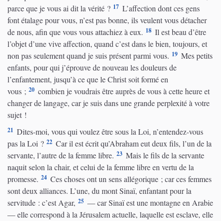
17
parce que je vous ai dit la vérité ?
L’affection dont ces gens
font étalage pour vous, n’est pas bonne, ils veulent vous détacher
18
de nous, afin que vous vous attachiez à eux.
Il est beau d’être
l’objet d’une vive affection, quand c’est dans le bien, toujours, et
19
non pas seulement quand je suis présent parmi vous.
Mes petits
enfants, pour qui j’éprouve de nouveau les douleurs de
l’enfantement, jusqu’à ce que le Christ soit formé en
20
vous ;
combien je voudrais être auprès de vous à cette heure et
changer de langage, car je suis dans une grande perplexité à votre
sujet !
21
Dites-moi, vous qui voulez être sous la Loi, n’entendez-vous
22
pas la Loi ?
Car il est écrit qu’Abraham eut deux fils, l’un de la
23
servante, l’autre de la femme libre.
Mais le fils de la servante
naquit selon la chair, et celui de la femme libre en vertu de la
24
promesse.
Ces choses ont un sens allégorique ; car ces femmes
sont deux alliances. L’une, du mont Sinaï, enfantant pour la
25
servitude : c’est Agar,
— car Sinaï est une montagne en Arabie
— elle correspond à la Jérusalem actuelle, laquelle est esclave, elle