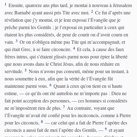
1
Ensuite, quatorze ans plus tard, je montai à nouveau à Jérusalem
2
avec Barnabé ayant aussi pris Tite avec moi.
Ce fut d’après une
révélation que j’y montai, et je leur exposai l’Évangile que je
prêche parmi les Gentils ; je l’exposai en particulier à ceux qui
étaient les plus considérés, de peur de courir ou d’avoir couru en
3
vain.
Or on n’obligea même pas Tite qui m’accompagnait, et
4
qui était Grec, à se faire circoncire.
Et cela, à cause des faux
frères intrus, qui s’étaient glissés parmi nous pour épier la liberté
que nous avons dans le Christ Jésus, afin de nous réduire en
5
servitude.
Nous n’avons pas consenti, même pour un instant, à
nous soumettre à eux, afin que la vérité de l’Évangile fût
6
maintenue parmi vous.
Quant à ceux qu’on tient en si haute
estime, — ce qu’ils ont été autrefois ne m’importe pas : Dieu ne
fait point acception des personnes, — ces hommes si considérés
7
ne m’imposèrent rien de plus.
Au contraire, voyant que
l’Évangile m’avait été confié pour les incirconcis, comme à Pierre
8
pour les circoncis,
— car celui qui a fait de Pierre l’apôtre des
9
circoncis a aussi fait de moi l’apôtre des Gentils, —
et ayant