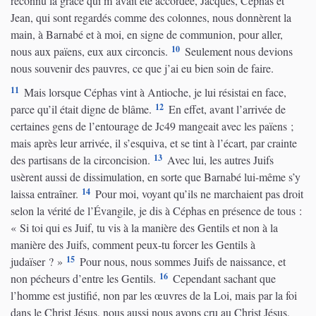
reconnu la grâce qui m’avait été accordée, Jacques, Céphas et
Jean, qui sont regardés comme des colonnes, nous donnèrent la
main, à Barnabé et à moi, en signe de communion, pour aller,
10
nous aux païens, eux aux circoncis.
Seulement nous devions
nous souvenir des pauvres, ce que j’ai eu bien soin de faire.
11
Mais lorsque Céphas vint à Antioche, je lui résistai en face,
12
parce qu’il était digne de blâme.
En effet, avant l’arrivée de
certaines gens de l’entourage de Jc49 mangeait avec les païens ;
mais après leur arrivée, il s’esquiva, et se tint à l’écart, par crainte
13
des partisans de la circoncision.
Avec lui, les autres Juifs
usèrent aussi de dissimulation, en sorte que Barnabé lui-même s’y
14
laissa entraîner.
Pour moi, voyant qu’ils ne marchaient pas droit
selon la vérité de l’Évangile, je dis à Céphas en présence de tous :
« Si toi qui es Juif, tu vis à la manière des Gentils et non à la
manière des Juifs, comment peux-tu forcer les Gentils à
15
judaïser ? »
Pour nous, nous sommes Juifs de naissance, et
16
non pécheurs d’entre les Gentils.
Cependant sachant que
l’homme est justifié, non par les œuvres de la Loi, mais par la foi
dans le Christ Jésus, nous aussi nous avons cru au Christ Jésus,