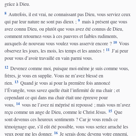
grâce à Dieu.
8
Autrefois, il est vrai, ne connaissant pas Dieu, vous serviez ceux
9
qui par leur nature ne sont pas dieux ;
mais à présent que vous
avez connu Dieu, ou plutôt que vous avez été connus de Dieu,
comment retournez-vous à ces pauvres et faibles rudiments,
10
auxquels de nouveau vous voulez vous asservir encore ?
Vous
11
observez les jours, les mois, les temps et les années !
J’ai peur
pour vous d’avoir travaillé en vain parmi vous.
12
Devenez comme moi, puisque moi-même je suis comme vous,
frères, je vous en supplie. Vous ne m’avez blessé en
13
rien.
Quand je vous ai pour la première fois annoncé
l’Évangile, vous savez quelle était l’infirmité de ma chair ; et
cependant ce qui dans ma chair était une épreuve pour
14
vous,
vous ne l’avez ni méprisé ni repoussé ; mais vous m’avez
15
reçu comme un ange de Dieu, comme le Christ Jésus.
Que
sont devenus ces heureux sentiments ? Car je vous rends ce
témoignage que, s’il eût été possible, vous vous seriez arraché les
16
yeux pour me les donner.
Je serais donc devenu votre ennemi,