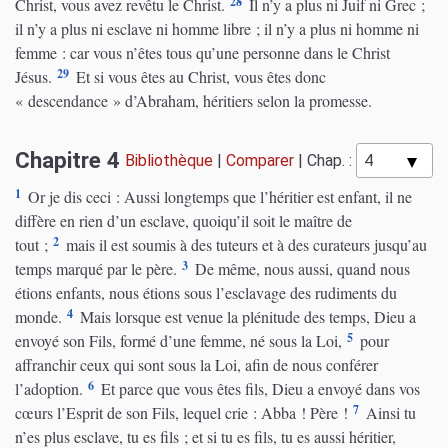
28
Christ, vous avez revêtu le Christ.
Il n’y a plus ni Juif ni Grec ;
il n’y a plus ni esclave ni homme libre ; il n’y a plus ni homme ni
femme : car vous n’êtes tous qu’une personne dans le Christ
29
Jésus.
Et si vous êtes au Christ, vous êtes donc
« descendance » d’Abraham, héritiers selon la promesse.
Chapitre 4
Bibliothèque
|
Comparer
|
Chap. :
1
Or je dis ceci : Aussi longtemps que l’héritier est enfant, il ne
diffère en rien d’un esclave, quoiqu’il soit le maître de
2
tout ;
mais il est soumis à des tuteurs et à des curateurs jusqu’au
3
temps marqué par le père.
De même, nous aussi, quand nous
étions enfants, nous étions sous l’esclavage des rudiments du
4
monde.
Mais lorsque est venue la plénitude des temps, Dieu a
5
envoyé son Fils, formé d’une femme, né sous la Loi,
pour
affranchir ceux qui sont sous la Loi, afin de nous conférer
6
l’adoption.
Et parce que vous êtes fils, Dieu a envoyé dans vos
7
cœurs l’Esprit de son Fils, lequel crie : Abba ! Père !
Ainsi tu
n’es plus esclave, tu es fils ; et si tu es fils, tu es aussi héritier,