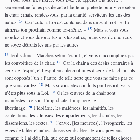
seulement ne faites pas de cette liberté un prétexte pour vivre selon
la chair ; mais, rendez-vous, par la charité, serviteurs les uns des
14
autres.
Car toute la Loi est contenue dans un seul mot : « Tu
15
aimeras ton prochain comme toi-même. »
Mais si vous vous
mordez et vous dévorez les uns les autres, prenez garde que vous
ne soyez détruits les uns par les autres.
16
Je dis donc : Marchez selon l’esprit ; et vous n’accomplirez pas
17
les convoitises de la chair.
Car la chair a des désirs contraires à
ceux de l’esprit, et l’esprit en a de contraires à ceux de la chair ; ils
sont opposés l’un à l’autre, de telle sorte que vous ne faites pas ce
18
que vous voulez.
Mais si vous êtes conduits par l’esprit, vous
19
n’êtes plus sous la Loi.
Or les œuvres de la chair sont
manifestes : ce sont l’impudicité, l’impureté, le
20
libertinage,
l’idolâtrie, les maléfices, les inimitiés, les
contentions, les jalousies, les emportements, les disputes, les
21
dissensions, les sectes,
l’envie, [les meurtres], l’ivrognerie, les
excès de table, et autres choses semblables. Je vous préviens,
comme je l’ai déjà fait, que ceux qui commettent de telles choses