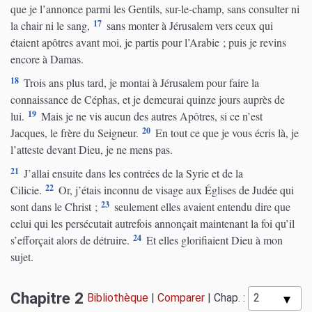
que je l’annonce parmi les Gentils, sur-le-champ, sans consulter ni
17
la chair ni le sang,
sans monter à Jérusalem vers ceux qui
étaient apôtres avant moi, je partis pour l’Arabie ; puis je revins
encore à Damas.
18
Trois ans plus tard, je montai à Jérusalem pour faire la
connaissance de Céphas, et je demeurai quinze jours auprès de
19
lui.
Mais je ne vis aucun des autres Apôtres, si ce n’est
20
Jacques, le frère du Seigneur.
En tout ce que je vous écris là, je
l’atteste devant Dieu, je ne mens pas.
21
J’allai ensuite dans les contrées de la Syrie et de la
22
Cilicie.
Or, j’étais inconnu de visage aux Églises de Judée qui
23
sont dans le Christ ;
seulement elles avaient entendu dire que
celui qui les persécutait autrefois annonçait maintenant la foi qu’il
24
s’efforçait alors de détruire.
Et elles glorifiaient Dieu à mon
sujet.
Chapitre 2
Bibliothèque
|
Comparer
|
Chap. :