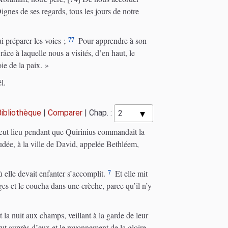
ignes de ses regards, tous les jours de notre
77
 préparer les voies ;
Pour apprendre à son
âce à laquelle nous a visités, d’en haut, le
ie de la paix. »
l.
Bibliothèque
|
Comparer
|
Chap. :
ut lieu pendant que Quirinius commandait la
udée, à la ville de David, appelée Bethléem,
7
ù elle devait enfanter s’accomplit.
Et elle mit
es et le coucha dans une crèche, parce qu’il n’y
 la nuit aux champs, veillant à la garde de leur
t auprès d’eux et le rayonnement de la gloire