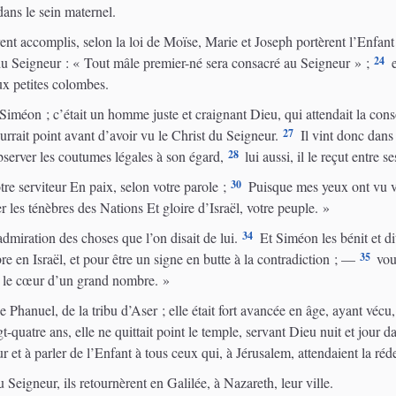
dans le sein maternel.
urent accomplis, selon la loi de Moïse, Marie et Joseph portèrent l’Enfan
24
i du Seigneur : « Tout mâle premier-né sera consacré au Seigneur » ;
e
eux petites colombes.
on ; c’était un homme juste et craignant Dieu, qui attendait la consolat
27
urrait point avant d’avoir vu le Christ du Seigneur.
Il vint donc dans 
28
observer les coutumes légales à son égard,
lui aussi, il le reçut entre s
30
tre serviteur En paix, selon votre parole ;
Puisque mes yeux ont vu vo
 les ténèbres des Nations Et gloire d’Israël, votre peuple. »
34
admiration des choses que l’on disait de lui.
Et Siméon les bénit et di
35
e en Israël, et pour être un signe en butte à la contradiction ; —
vou
ns le cœur d’un grand nombre. »
e Phanuel, de la tribu d’Aser ; elle était fort avancée en âge, ayant vécu,
quatre ans, elle ne quittait point le temple, servant Dieu nuit et jour da
ur et à parler de l’Enfant à tous ceux qui, à Jérusalem, attendaient la ré
 Seigneur, ils retournèrent en Galilée, à Nazareth, leur ville.