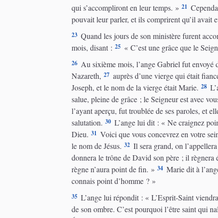
21
qui s’accompliront en leur temps. »
Cependant
pouvait leur parler, et ils comprirent qu’il avait 
23
Quand les jours de son ministère furent accomp
25
mois, disant :
« C’est une grâce que le Seign
26
Au sixième mois, l’ange Gabriel fut envoyé d
27
Nazareth,
auprès d’une vierge qui était fia
28
Joseph, et le nom de la vierge était Marie.
L’a
salue, pleine de grâce ; le Seigneur est avec vou
l’ayant aperçu, fut troublée de ses paroles, et el
30
salutation.
L’ange lui dit : « Ne craignez poi
31
Dieu.
Voici que vous concevrez en votre sein,
32
le nom de Jésus.
Il sera grand, on l’appellera
donnera le trône de David son père ; il règnera 
34
règne n’aura point de fin. »
Marie dit à l’ang
connais point d’homme ? »
35
L’ange lui répondit : « L’Esprit-Saint viendra
de son ombre. C’est pourquoi l’être saint qui naî