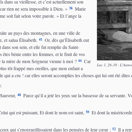
ls dans sa vieillesse, et c’est actuellement son
38
car rien ne sera impossible à Dieu. »
Marie
me soit fait selon votre parole. » Et l’ange la
 hâte au pays des montagnes, en une ville de
41
, et salua Élisabeth.
Or, dès qu’Élisabeth eut
t dans son sein, et elle fut remplie du Saint-
s êtes bénie entre les femmes, et le fruit de vos
44
e la mère de mon Seigneur vienne à moi ?
Car
Luc 1, 26-38 : L'Anno
plus tôt frappé mes oreilles, que mon enfant a
 qui a cru ! car elles seront accomplies les choses qui lui ont été dites
r.
48
 Sauveur,
Parce qu’il a jeté les yeux sur la bassesse de sa servante. Vo
50
lui qui est puissant, Et dont le nom est saint,
Et dont la miséricorde
52
é ceux qui s’enorgueillissaient dans les pensées de leur cœur ;
Il a renv