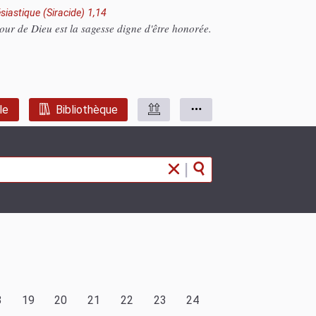
siastique (Siracide) 1,14
our de Dieu est la sagesse digne d'être honorée.
le
Bibliothèque
|
8
19
20
21
22
23
24