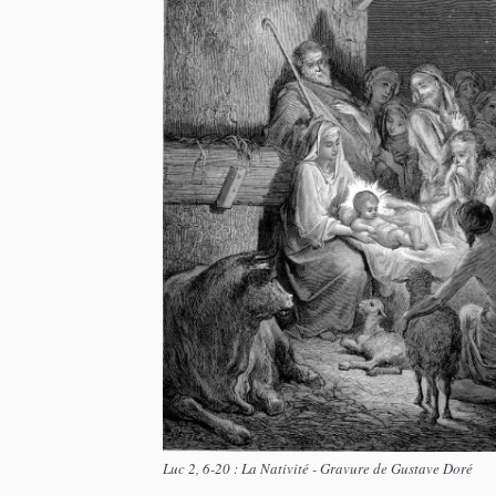
Luc 2, 6-20 : La Nativité - Gravure de Gustave Doré