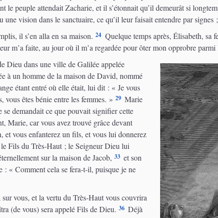
 le peuple attendait Zacharie, et il s’étonnait qu’il demeurât si longtem
eu une vision dans le sanctuaire, ce qu’il leur faisait entendre par signes ;
24
lis, il s’en alla en sa maison.
Quelque temps après, Élisabeth, sa fe
eur m’a faite, au jour où il m’a regardée pour ôter mon opprobre parm
e Dieu dans une ville de Galilée appelée
ncée à un homme de la maison de David, nommé
nge étant entré où elle était, lui dit : « Je vous
29
s, vous êtes bénie entre les femmes. »
Marie
le se demandait ce que pouvait signifier cette
nt, Marie, car vous avez trouvé grâce devant
 et vous enfanterez un fils, et vous lui donnerez
 le Fils du Très-Haut ; le Seigneur Dieu lui
33
éternellement sur la maison de Jacob,
et son
e : « Comment cela se fera-t-il, puisque je ne
 sur vous, et la vertu du Très-Haut vous couvrira
36
tra (de vous) sera appelé Fils de Dieu.
Déjà