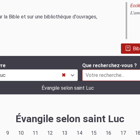
Ecclé
L'am
 la Bible et sur une bibliothèque d'ouvrages,
Bib
vre
Que recherchez-vous ?
Luc
✖
Évangile selon saint Luc
Évangile selon saint Luc
9
10
11
12
13
14
15
16
17
1