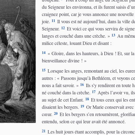
du Seigneur les environna, et ils furent saisis d’u
craignez point, car je vous annonce une nouvelle 
11
joie.
Il vous est né aujourd’hui, dans la ville d
12
Seigneur.
Et voici ce qui vous servira de sign
13
langes et couché dans une crèche. »
Au même in
milice céleste, louant Dieu et disant :
14
« Gloire, dans les hauteurs, à Dieu ! Et, sur l
bienveillance divine ! »
15
Lorsque les anges, remontant au ciel, les eurent
autres : « Passons jusqu’à Bethléem, et voyons ce
16
nous a fait savoir. »
Ils s’y rendirent en toute 
17
né couché dans la crèche.
Après l’avoir vu, ils 
18
au sujet de cet Enfant.
Et tous ceux qui les ent
19
disaient les bergers.
Or Marie conservait avec s
20
cœur.
Et les bergers s’en retournèrent, glorifia
entendu, selon ce qui leur avait été annoncé.
21
Les huit jours étant accomplis, pour la circonc