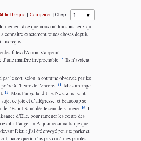
Bibliothèque
|
Comparer
|
Chap. :
ormément à ce que nous ont transmis ceux qui
é à connaître exactement toutes choses depuis
tu as reçus.
 des filles d’Aaron, s’appelait
7
 d’une manière irréprochable.
Ils n’avaient
é par le sort, selon la coutume observée par les
11
 prière à l’heure de l’encens.
Mais un ange
13
t.
Mais l’ange lui dit : « Ne crains point,
 sujet de joie et d’allégresse, et beaucoup se
16
li de l’Esprit-Saint dès le sein de sa mère.
Il
uissance d’Élie, pour ramener les cœurs des
ie dit à l’ange : « À quoi reconnaîtrai-je que
devant Dieu ; j’ai été envoyé pour te parler et
ront, parce que tu n’as pas cru à mes paroles,