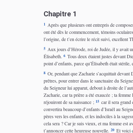
Chapitre 1
1
Après que plusieurs ont entrepris de composer
ont été dès le commencement, témoins oculaires e
l’origine, de t’en écrire le récit suivi, excellent 
5
Aux jours d’Hérode, roi de Judée, il y avait un
6
Élisabeth.
Tous deux étaient justes devant Di
point d’enfants, parce qu’Élisabeth était stérile, 
8
Or, pendant que Zacharie s’acquittait devant Di
prêtres, pour entrer dans le sanctuaire du Seigneu
du Seigneur lui apparut, debout à droite de l’aut
Zacharie, car ta prière a été exaucée ; ta femme 
15
réjouiront de sa naissance ;
car il sera grand 
convertira beaucoup d’enfants d’Israël au Seign
pères vers les enfants, et les indociles à la sage
cela sera ? Car je suis vieux, et ma femme est a
20
t’annoncer cette heureuse nouvelle.
Et voici 