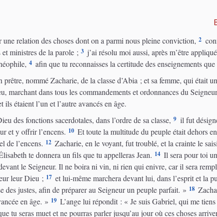
2
 une relation des choses dont on a parmi nous pleine conviction,
conf
3
t ministres de la parole ;
j’ai résolu moi aussi, après m’être appliqu
4
Théophile,
afin que tu reconnaisses la certitude des enseignements que 
 prêtre, nommé Zacharie, de la classe d’Abia ; et sa femme, qui était une
eu, marchant dans tous les commandements et ordonnances du Seigneur,
et ils étaient l’un et l’autre avancés en âge.
9
eu des fonctions sacerdotales, dans l’ordre de sa classe,
il fut désign
10
r et y offrir l’encens.
Et toute la multitude du peuple était dehors en
12
el de l’encens.
Zacharie, en le voyant, fut troublé, et la crainte le saisi
14
Élisabeth te donnera un fils que tu appelleras Jean.
Il sera pour toi un
devant le Seigneur. Il ne boira ni vin, ni rien qui enivre, car il sera remp
17
eur leur Dieu ;
et lui-même marchera devant lui, dans l’esprit et la p
18
sse des justes, afin de préparer au Seigneur un peuple parfait. »
Zachar
19
vancée en âge. »
L’ange lui répondit : « Je suis Gabriel, qui me tiens 
que tu seras muet et ne pourras parler jusqu’au jour où ces choses arrive