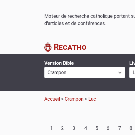
Moteur de recherche catholique portant sur
d'articles et de conférences.
Recatho
Version Bible
Li
Crampon
Accueil
>
Crampon
>
Luc
1
2
3
4
5
6
7
8