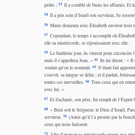
53
petits ;
Il a comblé de biens les affamés, Et le
54
Il a pris soin d’Israël son serviteur, Se resso
56
Marie demeura avec Élisabeth environ trois mo
57
Cependant, le temps s’accomplit où Élisabeth 
elle sa miséricorde, se réjouissaient avec elle.
59
Le huitième jour, ils vinrent pour circoncire 
61
mais il s’appellera Jean. »
Ils lui dirent : « I
63
voulait qu’on le nommât.
S’étant fait apporter
s’ouvrit, sa langue se délia ; et il parlait, béniss
66
toutes ces merveilles.
Tous ceux qui en entendi
avec lui. »
67
Et Zacharie, son père, fut rempli de l’Esprit-Sa
68
« Béni soit le Seigneur, le Dieu d’Israël, Parc
70
serviteur,
(Ainsi qu’il l’a promis par la bouch
ceux qui nous haïssent.
72
Afin d’exercer sa miséricorde envers nos père