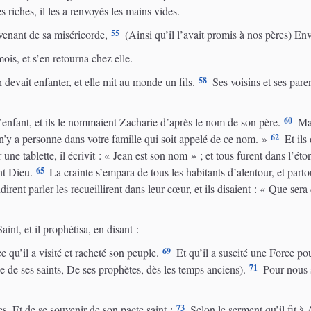
s riches, il les a renvoyés les mains vides.
55
uvenant de sa miséricorde,
(Ainsi qu’il l’avait promis à nos pères) En
is, et s’en retourna chez elle.
58
devait enfanter, et elle mit au monde un fils.
Ses voisins et ses pare
60
l’enfant, et ils le nommaient Zacharie d’après le nom de son père.
Mai
62
l n’y a personne dans votre famille qui soit appelé de ce nom. »
Et ils
 une tablette, il écrivit : « Jean est son nom » ; et tous furent dans l’ét
65
ant Dieu.
La crainte s’empara de tous les habitants d’alentour, et part
rent parler les recueillirent dans leur cœur, et ils disaient : « Que ser
int, et il prophétisa, en disant :
69
e qu’il a visité et racheté son peuple.
Et qu’il a suscité une Force p
71
e de ses saints, De ses prophètes, dès les temps anciens).
Pour nous s
73
s. Et de se souvenir de son pacte saint ;
Selon le serment qu’il fit à