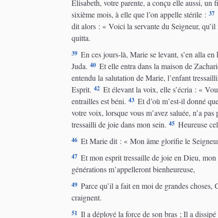
Élisabeth, votre parente, a conçu elle aussi, un fi
37
sixième mois, à elle que l’on appelle stérile :
dit alors : « Voici la servante du Seigneur, qu’il 
quitta.
39
En ces jours-là, Marie se levant, s’en alla en
40
Juda.
Et elle entra dans la maison de Zacharie
entendu la salutation de Marie, l’enfant tressailli
42
Esprit.
Et élevant la voix, elle s’écria : « Vou
43
entrailles est béni.
Et d’où m’est-il donné qu
votre voix, lorsque vous m’avez saluée, n’a pas 
45
tressailli de joie dans mon sein.
Heureuse celle
46
Et Marie dit : « Mon âme glorifie le Seigneu
47
Et mon esprit tressaille de joie en Dieu, mon
générations m’appelleront bienheureuse,
49
Parce qu’il a fait en moi de grandes choses, Ce
craignent.
51
Il a déployé la force de son bras ; Il a dissip