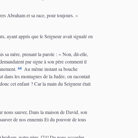
vers Abraham et sa race, pour toujours. »
nts, ayant appris que le Seigneur avait signalé en
s sa mère, prenant la parole : « Non, dit-elle,
 demandaient par signe à son père comment il
64
onnement.
Au même instant sa bouche
out dans les montagnes de la Judée, on racontait
a donc cet enfant ? Car la main du Seigneur était
our nous sauver, Dans la maison de David, son
auver de nos ennemis Et du pouvoir de tous
 Abraham, notre père, [74] De nous accorder