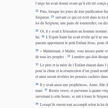
l’ange lui avait donné avant qu’il eût été conçu 
22
Puis, lorsque les jours de leur purification f
23
Seigneur,
suivant ce qui est écrit dans la lo
loi du Seigneur, une paire de tourterelles, ou d
25
Or, il y avait à Jérusalem un homme nommé Simé
26
lui.
L’Esprit-Saint lui avait révélé qu’il ne mo
parents apportaient le petit Enfant Jésus, pour 
29
« Maintenant, ô Maître, vous laissez partir vo
32
de tous les peuples :
Lumière qui doit dissiper
33
Le père et la mère de l’Enfant étaient dans l’
pour la chute et la résurrection d’un grand nombr
et ainsi seront révélées les pensées cachées da
36
Il y avait aussi une prophétesse, Anne, fille d
37
mari.
Restée veuve, et parvenue à quatre-vingt-
survenant à cette heure, se mit à louer le Seigne
39
Lorsqu’ils eurent tout accompli selon la loi du