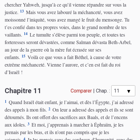
chercher Yahweh, jusqu’à ce qu’il vienne répandre sur vous la
13
justice.
Mais vous avez labouré la méchanceté, vous avez
moissonné l’iniquité, vous avez mangé le fruit du mensonge. Tu
t’es confié dans tes propres voies, dans le grand nombre de tes
14
vaillants.
Le tumulte s’élève parmi ton peuple, et toutes tes
forteresses seront dévastées, comme Salman dévasta Beth-Arbel,
au jour de la guerre où la mère fut écrasée sur ses
15
enfants.
Voilà ce que vous a fait Béthel, à cause de votre
extrême méchanceté. Vienne l’aurore, et c’en est fait du roi
d’Israël !
Chapitre 11
Comparer
|
Chap. :
1
Quand Israël était enfant, je l’aimai, et dès l’Égypte, j’ai adressé
2
des appels à mon fils.
On leur a adressé des appels et ils se sont
détournés. Ils ont offert des sacrifices aux Baals, et de l’encens
3
aux idoles.
Et moi, j’apprenais à marcher à Éphraïm, je les
prenais par les bras, et ils n’ont pas compris que je les
4
soignais.
Je les menais avec des cordeaux d’humanité, avec des