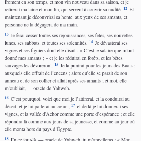
froment en son temps, et mon vin nouveau dans sa saison, et je
12
retirerai ma laine et mon lin, qui servent à couvrir sa nudité.
Et
maintenant je découvrirai sa honte, aux yeux de ses amants, et
personne ne la dégagera de ma main.
13
Je ferai cesser toutes ses réjouissances, ses fêtes, ses nouvelles
14
lunes, ses sabbats, et toutes ses solennités.
Je dévasterai ses
vignes et ses figuiers dont elle disait : « C’est le salaire que m’ont
donné mes amants ; » et je les réduirai en forêts, et les bêtes
15
sauvages les dévoreront.
Je la punirai pour les jours des Baals ;
auxquels elle offrait de l’encens ; alors qu’elle se parait de son
anneau et de son collier et allait après ses amants ; et moi, elle
m’oubliait, — oracle de Yahweh.
16
C’est pourquoi, voici que moi je l’attirerai, et la conduirai au
17
désert, et je lui parlerai au cœur ;
et de là je lui donnerai ses
vignes, et la vallée d’Achor comme une porte d’espérance ; et elle
répondra là comme aux jours de sa jeunesse, et comme au jour où
elle monta hors du pays d’Égypte.
18
En ce jour-là, — oracle de Yahweh, tu m’appelleras : « Mon