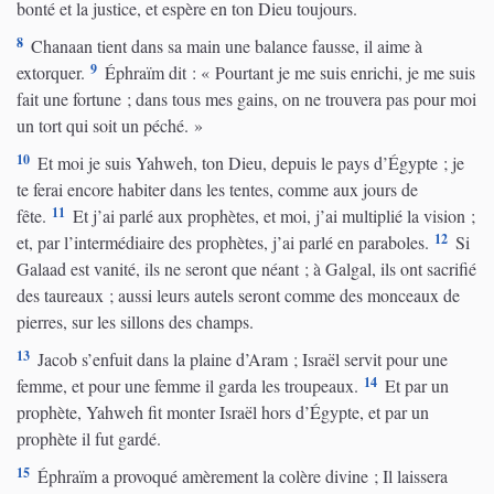
bonté et la justice, et espère en ton Dieu toujours.
8
Chanaan tient dans sa main une balance fausse, il aime à
9
extorquer.
Éphraïm dit : « Pourtant je me suis enrichi, je me suis
fait une fortune ; dans tous mes gains, on ne trouvera pas pour moi
un tort qui soit un péché. »
10
Et moi je suis Yahweh, ton Dieu, depuis le pays d’Égypte ; je
te ferai encore habiter dans les tentes, comme aux jours de
11
fête.
Et j’ai parlé aux prophètes, et moi, j’ai multiplié la vision ;
12
et, par l’intermédiaire des prophètes, j’ai parlé en paraboles.
Si
Galaad est vanité, ils ne seront que néant ; à Galgal, ils ont sacrifié
des taureaux ; aussi leurs autels seront comme des monceaux de
pierres, sur les sillons des champs.
13
Jacob s’enfuit dans la plaine d’Aram ; Israël servit pour une
14
femme, et pour une femme il garda les troupeaux.
Et par un
prophète, Yahweh fit monter Israël hors d’Égypte, et par un
prophète il fut gardé.
15
Éphraïm a provoqué amèrement la colère divine ; Il laissera