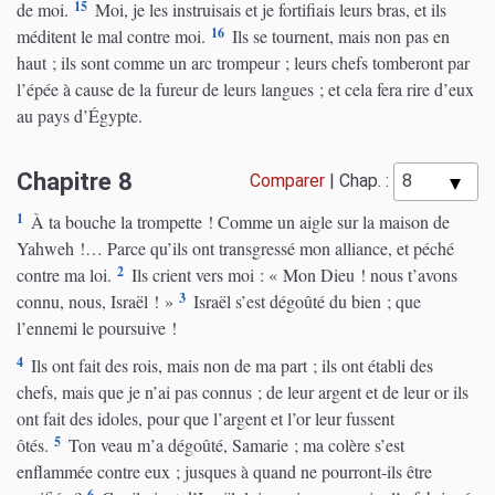
15
de moi.
Moi, je les instruisais et je fortifiais leurs bras, et ils
16
méditent le mal contre moi.
Ils se tournent, mais non pas en
haut ; ils sont comme un arc trompeur ; leurs chefs tomberont par
l’épée à cause de la fureur de leurs langues ; et cela fera rire d’eux
au pays d’Égypte.
Chapitre 8
Comparer
|
Chap. :
1
À ta bouche la trompette ! Comme un aigle sur la maison de
Yahweh !… Parce qu’ils ont transgressé mon alliance, et péché
2
contre ma loi.
Ils crient vers moi : « Mon Dieu ! nous t’avons
3
connu, nous, Israël ! »
Israël s’est dégoûté du bien ; que
l’ennemi le poursuive !
4
Ils ont fait des rois, mais non de ma part ; ils ont établi des
chefs, mais que je n’ai pas connus ; de leur argent et de leur or ils
ont fait des idoles, pour que l’argent et l’or leur fussent
5
ôtés.
Ton veau m’a dégoûté, Samarie ; ma colère s’est
enflammée contre eux ; jusques à quand ne pourront-ils être
6