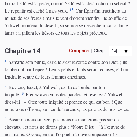
la mort. Où est ta peste, ô mort ? Où est ta destruction, ô schéol ?
15
Le repentir est caché à mes yeux.
Car Éphraïm fructifiera au
milieu de ses frères ! mais le vent d’orient viendra ; le souffle de
Yahweh montera du désert ; sa source se desséchera, sa fontaine
tarira ; il pillera les trésors de tous les objets précieux.
Chapitre 14
Comparer
|
Chap. :
1
Samarie sera punie, car elle s’est révoltée contre son Dieu ; ils
tomberont par l’épée ! Leurs petits enfants seront écrasés, et l’on
fendra le ventre de leurs femmes enceintes.
2
Reviens, Israël, à Yahweh, car tu es tombé par ton
3
iniquité.
Prenez avec vous des paroles, et revenez à Yahweh ;
dites-lui : « Otez toute iniquité et prenez ce qui est bon ! Que
nous vous offrions, au lieu de taureaux, les paroles de nos lèvres.
4
Assur ne nous sauvera pas, nous ne monterons pas sur des
chevaux ; et nous ne dirons plus : “Notre Dieu !” à l’œuvre de
nos mains. Ô vous, en qui l’orphelin trouve compassion ! »