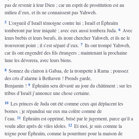
pas de revenir à leur Dieu ; car un esprit de prostitution est au
milieu d’eux, et ils ne connaissent pas Yahweh.
5
L’orgueil d’Israël témoigne contre lui ; Israël et Éphraïm
6
tomberont par leur iniquité ; avec eux aussi tombera Juda.
Avec
leurs brebis et leurs bœufs, ils iront chercher Yahweh, et ils ne le
7
trouveront point ; il s’est séparé d’eux.
Ils ont trompé Yahweh,
car ils ont engendré des fils étrangers ; maintenant la prochaine
lune les dévorera, avec leurs biens.
8
Sonnez du clairon à Gabaa, de la trompette à Rama ; poussez
des cris d’alarme à Bethaven ! Prends garde,
9
Benjamin !
Éphraïm sera dévasté au jour du châtiment ; sur les
tribus d’Israël j’annonce une chose certaine.
10
Les princes de Juda ont été comme ceux qui déplacent les
bornes ; je répandrai sur eux ma colère comme de
11
l’eau.
Éphraïm est opprimé, brisé par le jugement, parce qu’il a
12
voulu aller après de viles idoles.
Et moi, je suis comme la
teigne pour Éphraïm, comme la pourriture pour la maison de