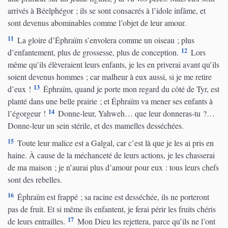
arrivés à Béelphégor ; ils se sont consacrés à l’idole infâme, et
sont devenus abominables comme l’objet de leur amour.
11
La gloire d’Éphraïm s’envolera comme un oiseau ; plus
12
d’enfantement, plus de grossesse, plus de conception.
Lors
même qu’ils élèveraient leurs enfants, je les en priverai avant qu’ils
soient devenus hommes ; car malheur à eux aussi, si je me retire
13
d’eux !
Éphraïm, quand je porte mon regard du côté de Tyr, est
planté dans une belle prairie ; et Éphraïm va mener ses enfants à
14
l’égorgeur !
Donne-leur, Yahweh… que leur donneras-tu ?…
Donne-leur un sein stérile, et des mamelles desséchées.
15
Toute leur malice est a Galgal, car c’est là que je les ai pris en
haine. À cause de la méchanceté de leurs actions, je les chasserai
de ma maison ; je n’aurai plus d’amour pour eux : tous leurs chefs
sont des rebelles.
16
Éphraïm est frappé ; sa racine est desséchée, ils ne porteront
pas de fruit. Et si même ils enfantent, je ferai périr les fruits chéris
17
de leurs entrailles.
Mon Dieu les rejettera, parce qu’ils ne l’ont