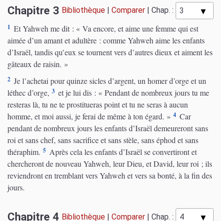
Chapitre 3
Bibliothèque
|
Comparer
|
Chap. :
1
Et Yahweh me dit : « Va encore, et aime une femme qui est
aimée d’un amant et adultère : comme Yahweh aime les enfants
d’Israël, tandis qu’eux se tournent vers d’autres dieux et aiment les
gâteaux de raisin. »
2
Je l’achetai pour quinze sicles d’argent, un homer d’orge et un
3
léthec d’orge,
et je lui dis : « Pendant de nombreux jours tu me
resteras là, tu ne te prostitueras point et tu ne seras à aucun
4
homme, et moi aussi, je ferai de même à ton égard. »
Car
pendant de nombreux jours les enfants d’Israël demeureront sans
roi et sans chef, sans sacrifice et sans stèle, sans éphod et sans
5
théraphim.
Après cela les enfants d’Israël se convertiront et
chercheront de nouveau Yahweh, leur Dieu, et David, leur roi ; ils
reviendront en tremblant vers Yahweh et vers sa bonté, à la fin des
jours.
Chapitre 4
Bibliothèque
|
Comparer
|
Chap. :