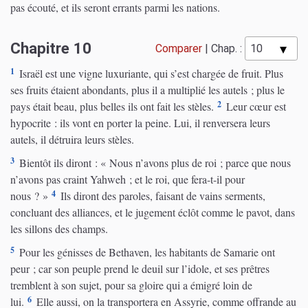
pas écouté, et ils seront errants parmi les nations.
Chapitre 10
Comparer
|
Chap. :
1
Israël est une vigne luxuriante, qui s’est chargée de fruit. Plus
ses fruits étaient abondants, plus il a multiplié les autels ; plus le
2
pays était beau, plus belles ils ont fait les stèles.
Leur cœur est
hypocrite : ils vont en porter la peine. Lui, il renversera leurs
autels, il détruira leurs stèles.
3
Bientôt ils diront : « Nous n’avons plus de roi ; parce que nous
n’avons pas craint Yahweh ; et le roi, que fera-t-il pour
4
nous ? »
Ils diront des paroles, faisant de vains serments,
concluant des alliances, et le jugement éclôt comme le pavot, dans
les sillons des champs.
5
Pour les génisses de Bethaven, les habitants de Samarie ont
peur ; car son peuple prend le deuil sur l’idole, et ses prêtres
tremblent à son sujet, pour sa gloire qui a émigré loin de
6
lui.
Elle aussi, on la transportera en Assyrie, comme offrande au