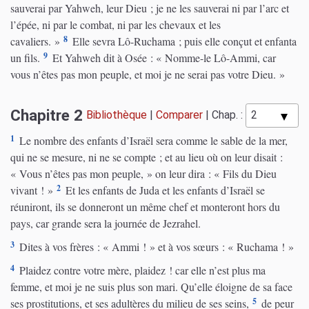
sauverai par Yahweh, leur Dieu ; je ne les sauverai ni par l’arc et
l’épée, ni par le combat, ni par les chevaux et les
8
cavaliers. »
Elle sevra Lô-Ruchama ; puis elle conçut et enfanta
9
un fils.
Et Yahweh dit à Osée : « Nomme-le Lô-Ammi, car
vous n’êtes pas mon peuple, et moi je ne serai pas votre Dieu. »
Chapitre 2
Bibliothèque
|
Comparer
|
Chap. :
1
Le nombre des enfants d’Israël sera comme le sable de la mer,
qui ne se mesure, ni ne se compte ; et au lieu où on leur disait :
« Vous n’êtes pas mon peuple, » on leur dira : « Fils du Dieu
2
vivant ! »
Et les enfants de Juda et les enfants d’Israël se
réuniront, ils se donneront un même chef et monteront hors du
pays, car grande sera la journée de Jezrahel.
3
Dites à vos frères : « Ammi ! » et à vos sœurs : « Ruchama ! »
4
Plaidez contre votre mère, plaidez ! car elle n’est plus ma
femme, et moi je ne suis plus son mari. Qu’elle éloigne de sa face
5
ses prostitutions, et ses adultères du milieu de ses seins,
de peur