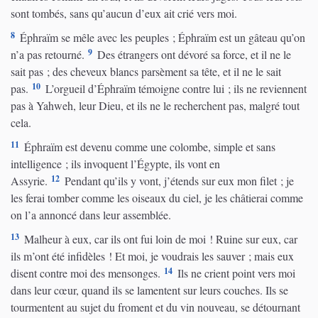
sont tombés, sans qu’aucun d’eux ait crié vers moi.
8
Éphraïm se mêle avec les peuples ; Éphraïm est un gâteau qu’on
9
n’a pas retourné.
Des étrangers ont dévoré sa force, et il ne le
sait pas ; des cheveux blancs parsèment sa tête, et il ne le sait
10
pas.
L’orgueil d’Éphraïm témoigne contre lui ; ils ne reviennent
pas à Yahweh, leur Dieu, et ils ne le recherchent pas, malgré tout
cela.
11
Éphraïm est devenu comme une colombe, simple et sans
intelligence ; ils invoquent l’Égypte, ils vont en
12
Assyrie.
Pendant qu’ils y vont, j’étends sur eux mon filet ; je
les ferai tomber comme les oiseaux du ciel, je les châtierai comme
on l’a annoncé dans leur assemblée.
13
Malheur à eux, car ils ont fui loin de moi ! Ruine sur eux, car
ils m’ont été infidèles ! Et moi, je voudrais les sauver ; mais eux
14
disent contre moi des mensonges.
Ils ne crient point vers moi
dans leur cœur, quand ils se lamentent sur leurs couches. Ils se
tourmentent au sujet du froment et du vin nouveau, se détournant