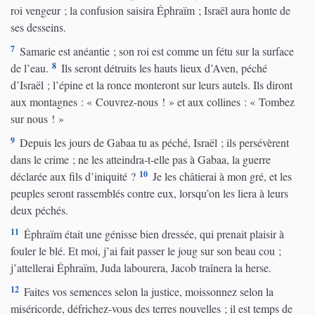
roi vengeur ; la confusion saisira Éphraïm ; Israël aura honte de
ses desseins.
7
Samarie est anéantie ; son roi est comme un fétu sur la surface
8
de l’eau.
Ils seront détruits les hauts lieux d’Aven, péché
d’Israël ; l’épine et la ronce monteront sur leurs autels. Ils diront
aux montagnes : « Couvrez-nous ! » et aux collines : « Tombez
sur nous ! »
9
Depuis les jours de Gabaa tu as péché, Israël ; ils persévèrent
dans le crime ; ne les atteindra-t-elle pas à Gabaa, la guerre
10
déclarée aux fils d’iniquité ?
Je les châtierai à mon gré, et les
peuples seront rassemblés contre eux, lorsqu’on les liera à leurs
deux péchés.
11
Éphraïm était une génisse bien dressée, qui prenait plaisir à
fouler le blé. Et moi, j’ai fait passer le joug sur son beau cou ;
j’attellerai Éphraïm, Juda labourera, Jacob traînera la herse.
12
Faites vos semences selon la justice, moissonnez selon la
miséricorde, défrichez-vous des terres nouvelles ; il est temps de