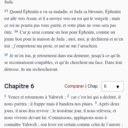
Juda.
13
Quand Éphraïm a vu sa maladie, et Juda sa blessure, Éphraïm
est allé vers Assur, et il a envoyé vers un roi qui le vengeât ; mais
ce roi ne pourra pas vous guérir, et votre plaie ne vous sera pas
14
ôtée.
Car je serai comme un lion pour Éphraïm, comme un
jeune lion pour la maison de Juda ; moi, moi, je déchirerai et m’en
irai ; j’emporterai ma proie, et nul ne me l’arrachera.
15
Je m’en irai, je retournerai dans ma demeure, jusqu’à ce qu’ils
se reconnaissent coupables, et qu’ils cherchent ma face. Dans leur
détresse, ils me rechercheront.
Chapitre 6
Comparer
|
Chap. :
1
2
Venez et retournons à Yahweh ;
car c’est lui qui a déchiré, il
3
nous guérira ; il frappe mais il bandera nos plaies.
Après deux
jours, il nous fera revivre ; le troisième jour, il nous relèvera, et
nous vivrons devant lui. Connaissons, appliquons-nous à
connaître Yahweh ; son lever est certain comme celui de l’aurore ;