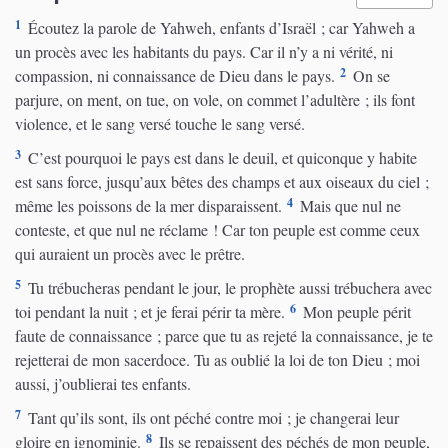
1
Écoutez la parole de Yahweh, enfants d’Israël ; car Yahweh a
un procès avec les habitants du pays. Car il n’y a ni vérité, ni
2
compassion, ni connaissance de Dieu dans le pays.
On se
parjure, on ment, on tue, on vole, on commet l’adultère ; ils font
violence, et le sang versé touche le sang versé.
3
C’est pourquoi le pays est dans le deuil, et quiconque y habite
est sans force, jusqu’aux bêtes des champs et aux oiseaux du ciel ;
4
même les poissons de la mer disparaissent.
Mais que nul ne
conteste, et que nul ne réclame ! Car ton peuple est comme ceux
qui auraient un procès avec le prêtre.
5
Tu trébucheras pendant le jour, le prophète aussi trébuchera avec
6
toi pendant la nuit ; et je ferai périr ta mère.
Mon peuple périt
faute de connaissance ; parce que tu as rejeté la connaissance, je te
rejetterai de mon sacerdoce. Tu as oublié la loi de ton Dieu ; moi
aussi, j’oublierai tes enfants.
7
Tant qu’ils sont, ils ont péché contre moi ; je changerai leur
8
gloire en ignominie.
Ils se repaissent des péchés de mon peuple,