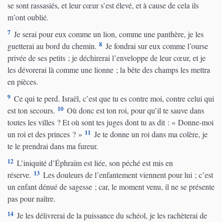
se sont rassasiés, et leur cœur s’est élevé, et à cause de cela ils
m’ont oublié.
7
Je serai pour eux comme un lion, comme une panthère, je les
8
guetterai au bord du chemin.
Je fondrai sur eux comme l’ourse
privée de ses petits ; je déchirerai l’enveloppe de leur cœur, et je
les dévorerai là comme une lionne ; la bête des champs les mettra
en pièces.
9
Ce qui te perd. Israël, c’est que tu es contre moi, contre celui qui
10
est ton secours.
Où donc est ton roi, pour qu’il te sauve dans
toutes les villes ? Et où sont tes juges dont tu as dit : « Donne-moi
11
un roi et des princes ? »
Je te donne un roi dans ma colère, je
te le prendrai dans ma fureur.
12
L’iniquité d’Éphraïm est liée, son péché est mis en
13
réserve.
Les douleurs de l’enfantement viennent pour lui ; c’est
un enfant dénué de sagesse ; car, le moment venu, il ne se présente
pas pour naître.
14
Je les délivrerai de la puissance du schéol, je les rachèterai de