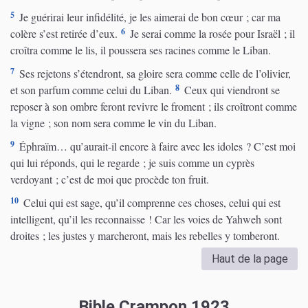
5
Je guérirai leur infidélité, je les aimerai de bon cœur ; car ma
6
colère s’est retirée d’eux.
Je serai comme la rosée pour Israël ; il
croîtra comme le lis, il poussera ses racines comme le Liban.
7
Ses rejetons s’étendront, sa gloire sera comme celle de l’olivier,
8
et son parfum comme celui du Liban.
Ceux qui viendront se
reposer à son ombre feront revivre le froment ; ils croîtront comme
la vigne ; son nom sera comme le vin du Liban.
9
Éphraïm… qu’aurait-il encore à faire avec les idoles ? C’est moi
qui lui réponds, qui le regarde ; je suis comme un cyprès
verdoyant ; c’est de moi que procède ton fruit.
10
Celui qui est sage, qu’il comprenne ces choses, celui qui est
intelligent, qu’il les reconnaisse ! Car les voies de Yahweh sont
droites ; les justes y marcheront, mais les rebelles y tomberont.
Haut de la page
Bible Crampon 1923