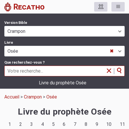
Recatho
Version Bible
Crampon
Livre
Osée
✖
Que recherchez-vous ?
|
Livre du prophète Osée
Accueil
>
Crampon
>
Osée
Livre du prophète Osée
1
2
3
4
5
6
7
8
9
10
11