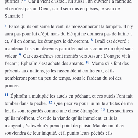
purifiés ?
Car il vient d’Israël, lui aussi ; un ouvrier l’a fabriqué,
et ce n’est pas un Dieu ; car il sera mis en pièces, le veau de
Samarie !
7
Parce qu’ils ont semé le vent, ils moissonneront la tempête. Il n’y
aura pas pour lui d’épi, mais du blé qui ne donnera pas de farine ;
8
et, s’il en donne, les étrangers le dévoreront.
Israël est dévoré ;
maintenant ils sont devenus parmi les nations comme un objet sans
9
valeur.
Car eux-mêmes sont montés vers Assur ; L’onagre vit à
10
l’écart ; Éphraïm s’est acheté des amants.
Même s’ils font des
présents aux nations, je les rassemblerai contre eux, et ils
trembleront pour un peu de temps, sous le fardeau du roi des
princes.
11
Éphraïm a multiplié les autels en péchant, et ces autels l’ont fait
12
tomber dans le péché.
Que j’écrive pour lui mille articles de ma
13
loi, ils sont regardés comme une chose étrangère.
Les sacrifices
qu’ils m’offrent, c’est de la viande qu’ils immolent, et ils la
mangent ; Yahweh n’y prend point de plaisir. Maintenant il se
souviendra de leur iniquité, et il punira leurs péchés ; ils