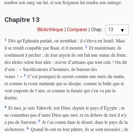
tomber son sang sur lui, et son Seigneur lui rendra son outrage.
Chapitre 13
Bibliothèque
|
Comparer
|
Chap. :
1
Dès qu’Éphraïm parlait, on tremblait ; il s’éleva en Israël. Mais
2
il se rendit coupable par Baal, et il mourut.
Et maintenant, ils
continuent à pécher ; de leur argent ils ont fait une statue de fonte,
des idoles selon leur idée : œuvre d’artisans que tout cela ! On dit
d’eux : « Sacrificateurs d’hommes, ils baisent des
3
veaux ! »
C’est pourquoi ils seront comme une nuée du matin,
et comme la rosée matinale qui se dissipe, comme la balle que le
vent emporte de l’aire, et comme la fumée qui s’en va par la
fenêtre.
4
Et moi, je suis Yahweh, ton Dieu, depuis le pays d’Égypte ; tu
ne connaîtras pas d’autre Dieu que moi, et en dehors de moi il n’y
5
a pas de Sauveur.
Je t’ai connu dans le désert, dans le pays de la
6
sécheresse.
Quand ils ont eu leur pâture, ils se sont rassasiés ; ils