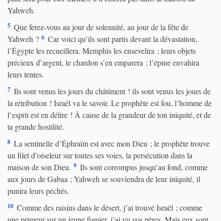
Yahweh.
5
Que ferez-vous au jour de solennité, au jour de la fête de
6
Yahweh ?
Car voici qu’ils sont partis devant la dévastation,
l’Égypte les recueillera. Memphis les ensevelira ; leurs objets
précieux d’argent, le chardon s’en emparera ; l’épine envahira
leurs tentes.
7
Ils sont venus les jours du châtiment ! ils sont venus les jours de
la rétribution ! Israël va le savoir. Le prophète est fou, l’homme de
l’esprit est en délire ! À cause de la grandeur de ton iniquité, et de
ta grande hostilité.
8
La sentinelle d’Éphraïm est avec mon Dieu ; le prophète trouve
un filet d’oiseleur sur toutes ses voies, la persécution dans la
9
maison de son Dieu.
Ils sont corrompus jusqu’au fond, comme
aux jours de Gabaa ; Yahweh se souviendra de leur iniquité, il
punira leurs péchés.
10
Comme des raisins dans le désert, j’ai trouvé Israël ; comme
une primeur sur un jeune figuier, j’ai vu vos pères. Mais eux sont