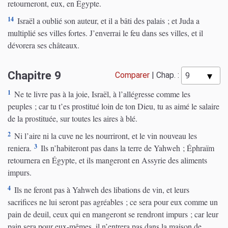
retourneront, eux, en Égypte.
14
Israël a oublié son auteur, et il a bâti des palais ; et Juda a
multiplié ses villes fortes. J’enverrai le feu dans ses villes, et il
dévorera ses châteaux.
Chapitre 9
Comparer
|
Chap. :
1
Ne te livre pas à la joie, Israël, à l’allégresse comme les
peuples ; car tu t’es prostitué loin de ton Dieu, tu as aimé le salaire
de la prostituée, sur toutes les aires à blé.
2
Ni l’aire ni la cuve ne les nourriront, et le vin nouveau les
3
reniera.
Ils n’habiteront pas dans la terre de Yahweh ; Éphraïm
retournera en Égypte, et ils mangeront en Assyrie des aliments
impurs.
4
Ils ne feront pas à Yahweh des libations de vin, et leurs
sacrifices ne lui seront pas agréables ; ce sera pour eux comme un
pain de deuil, ceux qui en mangeront se rendront impurs ; car leur
pain sera pour eux-mêmes, il n’entrera pas dans la maison de