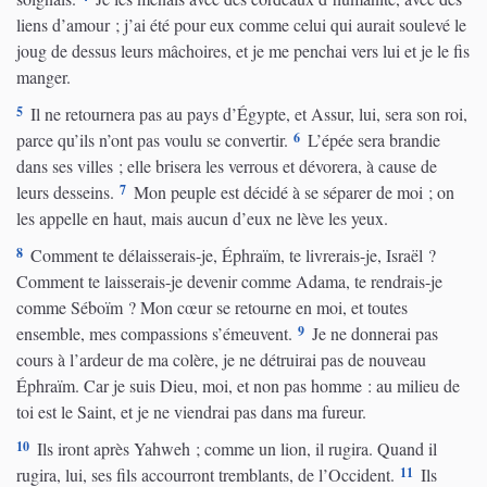
liens d’amour ; j’ai été pour eux comme celui qui aurait soulevé le
joug de dessus leurs mâchoires, et je me penchai vers lui et je le fis
manger.
5
Il ne retournera pas au pays d’Égypte, et Assur, lui, sera son roi,
6
parce qu’ils n’ont pas voulu se convertir.
L’épée sera brandie
dans ses villes ; elle brisera les verrous et dévorera, à cause de
7
leurs desseins.
Mon peuple est décidé à se séparer de moi ; on
les appelle en haut, mais aucun d’eux ne lève les yeux.
8
Comment te délaisserais-je, Éphraïm, te livrerais-je, Israël ?
Comment te laisserais-je devenir comme Adama, te rendrais-je
comme Séboïm ? Mon cœur se retourne en moi, et toutes
9
ensemble, mes compassions s’émeuvent.
Je ne donnerai pas
cours à l’ardeur de ma colère, je ne détruirai pas de nouveau
Éphraïm. Car je suis Dieu, moi, et non pas homme : au milieu de
toi est le Saint, et je ne viendrai pas dans ma fureur.
10
Ils iront après Yahweh ; comme un lion, il rugira. Quand il
11
rugira, lui, ses fils accourront tremblants, de l’Occident.
Ils