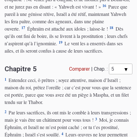
16
et ne jurez pas en disant : « Yahweh est vivant ! »
Parce que
pareil à une génisse rétive, Israël a été rétif, maintenant Yahweh
les fera paître, comme des agneaux, dans une plaine
17
18
ouverte.
Éphraïm est attaché aux idoles ; laisse-le !
Dès
qu’ils ont fini de boire, ils se livrent à la prostitution ; leurs chefs
19
n’aspirent qu’à l’ignominie.
Le vent les a enserrés dans ses
ailes, et ils seront confus à cause de leurs sacrifices.
Chapitre 5
Comparer
|
Chap. :
1
Entendez ceci, ô prêtres ; soyez attentive, maison d’Israël ;
maison du roi, prêtez l’oreille ; car c’est pour vous que la sentence
est portée, parce que vous avez été un piège à Maspha, et un filet
tendu sur le Thabor.
2
Par leurs sacrifices, ils ont mis le comble à leurs transgressions ;
3
mais je vais être un châtiment pour vous tous !
Moi, je connais
Éphraïm, et Israël ne m’est point caché ; or tu t’es prostitué,
4
Éphraïm ; Israël s’est souillé.
Leurs œuvres ne leur permettent