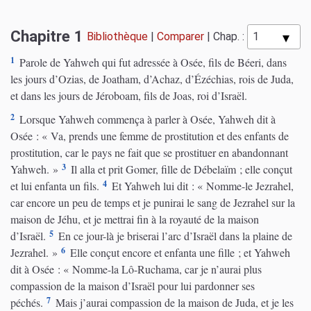
Chapitre 1
Bibliothèque
|
Comparer
|
Chap. :
1
Parole de Yahweh qui fut adressée à Osée, fils de Béeri, dans
les jours d’Ozias, de Joatham, d’Achaz, d’Ézéchias, rois de Juda,
et dans les jours de Jéroboam, fils de Joas, roi d’Israël.
2
Lorsque Yahweh commença à parler à Osée, Yahweh dit à
Osée : « Va, prends une femme de prostitution et des enfants de
prostitution, car le pays ne fait que se prostituer en abandonnant
3
Yahweh. »
Il alla et prit Gomer, fille de Débelaïm ; elle conçut
4
et lui enfanta un fils.
Et Yahweh lui dit : « Nomme-le Jezrahel,
car encore un peu de temps et je punirai le sang de Jezrahel sur la
maison de Jéhu, et je mettrai fin à la royauté de la maison
5
d’Israël.
En ce jour-là je briserai l’arc d’Israël dans la plaine de
6
Jezrahel. »
Elle conçut encore et enfanta une fille ; et Yahweh
dit à Osée : « Nomme-la Lô-Ruchama, car je n’aurai plus
compassion de la maison d’Israël pour lui pardonner ses
7
péchés.
Mais j’aurai compassion de la maison de Juda, et je les