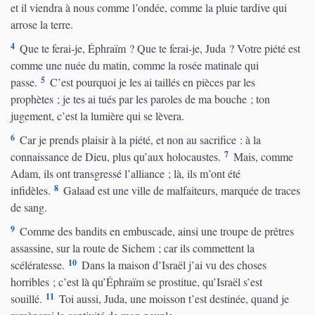
et il viendra à nous comme l’ondée, comme la pluie tardive qui
arrose la terre.
4
Que te ferai-je, Éphraïm ? Que te ferai-je, Juda ? Votre piété est
comme une nuée du matin, comme la rosée matinale qui
5
passe.
C’est pourquoi je les ai taillés en pièces par les
prophètes ; je tes ai tués par les paroles de ma bouche ; ton
jugement, c’est la lumière qui se lèvera.
6
Car je prends plaisir à la piété, et non au sacrifice : à la
7
connaissance de Dieu, plus qu’aux holocaustes.
Mais, comme
Adam, ils ont transgressé l’alliance ; là, ils m’ont été
8
infidèles.
Galaad est une ville de malfaiteurs, marquée de traces
de sang.
9
Comme des bandits en embuscade, ainsi une troupe de prêtres
assassine, sur la route de Sichem ; car ils commettent la
10
scélératesse.
Dans la maison d’Israël j’ai vu des choses
horribles ; c’est là qu’Éphraïm se prostitue, qu’Israël s’est
11
souillé.
Toi aussi, Juda, une moisson t’est destinée, quand je