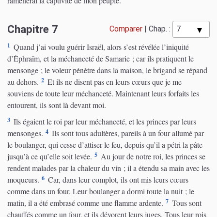
ramènerai la captivité de mon peuple.
Chapitre 7
Comparer
|
Chap. :
1
Quand j’ai voulu guérir Israël, alors s’est révélée l’iniquité
d’Éphraïm, et la méchanceté de Samarie ; car ils pratiquent le
mensonge ; le voleur pénètre dans la maison, le brigand se répand
2
au dehors.
Et ils ne disent pas en leurs cœurs que je me
souviens de toute leur méchanceté. Maintenant leurs forfaits les
entourent, ils sont là devant moi.
3
Ils égaient le roi par leur méchanceté, et les princes par leurs
4
mensonges.
Ils sont tous adultères, pareils à un four allumé par
le boulanger, qui cesse d’attiser le feu, depuis qu’il a pétri la pâte
5
jusqu’à ce qu’elle soit levée.
Au jour de notre roi, les princes se
rendent malades par la chaleur du vin ; il a étendu sa main avec les
6
moqueurs.
Car, dans leur complot, ils ont mis leurs cœurs
comme dans un four. Leur boulanger a dormi toute la nuit ; le
7
matin, il a été embrasé comme une flamme ardente.
Tous sont
chauffés comme un four, et ils dévorent leurs juges. Tous leur rois