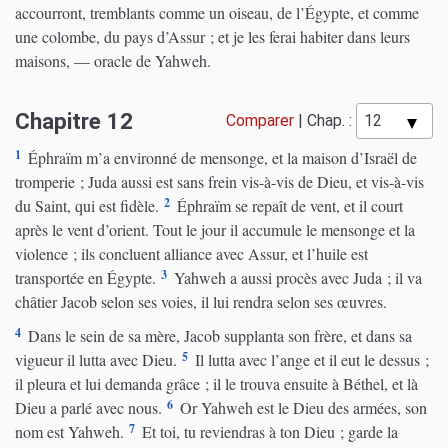
accourront, tremblants comme un oiseau, de l’Égypte, et comme
une colombe, du pays d’Assur ; et je les ferai habiter dans leurs
maisons, — oracle de Yahweh.
Chapitre 12
Comparer
|
Chap. :
1
Éphraïm m’a environné de mensonge, et la maison d’Israël de
tromperie ; Juda aussi est sans frein vis-à-vis de Dieu, et vis-à-vis
2
du Saint, qui est fidèle.
Éphraïm se repaît de vent, et il court
après le vent d’orient. Tout le jour il accumule le mensonge et la
violence ; ils concluent alliance avec Assur, et l’huile est
3
transportée en Égypte.
Yahweh a aussi procès avec Juda ; il va
châtier Jacob selon ses voies, il lui rendra selon ses œuvres.
4
Dans le sein de sa mère, Jacob supplanta son frère, et dans sa
5
vigueur il lutta avec Dieu.
Il lutta avec l’ange et il eut le dessus ;
il pleura et lui demanda grâce ; il le trouva ensuite à Béthel, et là
6
Dieu a parlé avec nous.
Or Yahweh est le Dieu des armées, son
7
nom est Yahweh.
Et toi, tu reviendras à ton Dieu ; garde la