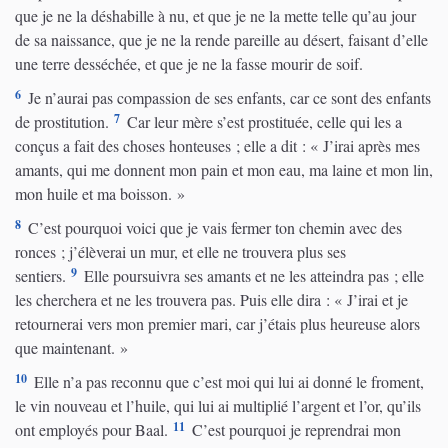
que je ne la déshabille à nu, et que je ne la mette telle qu’au jour
de sa naissance, que je ne la rende pareille au désert, faisant d’elle
une terre desséchée, et que je ne la fasse mourir de soif.
6
Je n’aurai pas compassion de ses enfants, car ce sont des enfants
7
de prostitution.
Car leur mère s’est prostituée, celle qui les a
conçus a fait des choses honteuses ; elle a dit : « J’irai après mes
amants, qui me donnent mon pain et mon eau, ma laine et mon lin,
mon huile et ma boisson. »
8
C’est pourquoi voici que je vais fermer ton chemin avec des
ronces ; j’élèverai un mur, et elle ne trouvera plus ses
9
sentiers.
Elle poursuivra ses amants et ne les atteindra pas ; elle
les cherchera et ne les trouvera pas. Puis elle dira : « J’irai et je
retournerai vers mon premier mari, car j’étais plus heureuse alors
que maintenant. »
10
Elle n’a pas reconnu que c’est moi qui lui ai donné le froment,
le vin nouveau et l’huile, qui lui ai multiplié l’argent et l’or, qu’ils
11
ont employés pour Baal.
C’est pourquoi je reprendrai mon