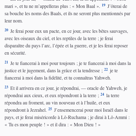
19
mari », et tu ne m’appelleras plus : « Mon Baal ».
J’ôterai de
sa bouche les noms des Baals, et ils ne seront plus mentionnés par
leur nom.
20
Je ferai pour eux un pacte, en ce jour, avec les bêtes sauvages,
avec les oiseaux du ciel, et les reptiles de la terre ; je ferai
disparaître du pays l’arc, l’épée et la guerre, et je les ferai reposer
en sécurité.
21
Je te fiancerai à moi pour toujours ; je te fiancerai à moi dans la
22
justice et le jugement, dans la grâce et la tendresse ;
je te
fiancerai à moi dans la fidélité, et tu connaîtras Yahweh.
23
Et il arrivera en ce jour, je répondrai, — oracle de Yahweh, je
24
répondrai aux cieux, et eux répondront à la terre ;
la terre
répondra au froment, au vin nouveau et à l’huile, et eux
25
répondront à Jezrahel.
J’ensemencerai pour moi Israël dans le
pays, et je ferai miséricorde à Lô-Ruchama ; je dirai à Lô-Ammi :
« Tu es mon peuple ! » et il dira : « Mon Dieu ! »