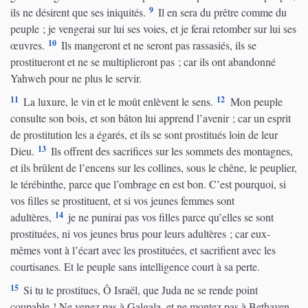
9
ils ne désirent que ses iniquités.
Il en sera du prêtre comme du
peuple ; je vengerai sur lui ses voies, et je ferai retomber sur lui ses
10
œuvres.
Ils mangeront et ne seront pas rassasiés, ils se
prostitueront et ne se multiplieront pas ; car ils ont abandonné
Yahweh pour ne plus le servir.
11
12
La luxure, le vin et le moût enlèvent le sens.
Mon peuple
consulte son bois, et son bâton lui apprend l’avenir ; car un esprit
de prostitution les a égarés, et ils se sont prostitués loin de leur
13
Dieu.
Ils offrent des sacrifices sur les sommets des montagnes,
et ils brûlent de l’encens sur les collines, sous le chêne, le peuplier,
le térébinthe, parce que l’ombrage en est bon. C’est pourquoi, si
vos filles se prostituent, et si vos jeunes femmes sont
14
adultères,
je ne punirai pas vos filles parce qu’elles se sont
prostituées, ni vos jeunes brus pour leurs adultères ; car eux-
mêmes vont à l’écart avec les prostituées, et sacrifient avec les
courtisanes. Et le peuple sans intelligence court à sa perte.
15
Si tu te prostitues, Ô Israël, que Juda ne se rende point
coupable ! Ne venez pas à Galgala, et ne montez pas à Bethaven,