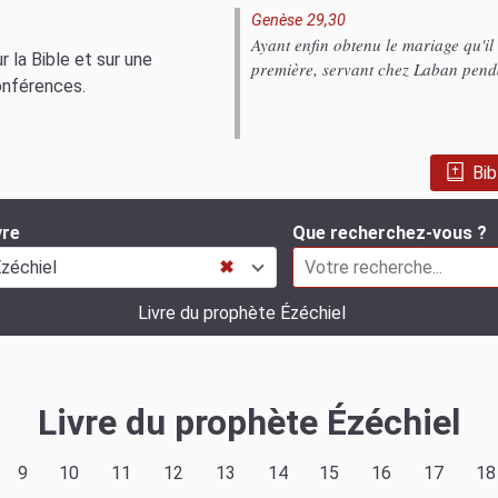
Genèse 29,30
Ayant enfin obtenu le mariage qu'il 
 la Bible et sur une
première, servant chez Laban penda
onférences.
Bib
vre
Que recherchez-vous ?
zéchiel
✖
Livre du prophète Ézéchiel
Livre du prophète Ézéchiel
9
10
11
12
13
14
15
16
17
18