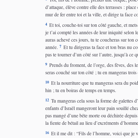
d’attaque, élève contre elle des terrasses : place
mur de fer entre toi et la ville, et dirige ta face 
4
Et toi, couche-toi sur ton côté gauche, et mets-
je t’ai compté les années de leur iniquité selon l
auras achevé ces jours, tu te coucheras sur ton c
7
année.
Et tu dirigeras ta face et ton bras nu co
pas te tourner d’un côté sur l’autre, jusqu’à ce q
9
Prends du froment, de l’orge, des fèves, des len
seras couché sur ton côté ; tu en mangeras trois 
10
Et la nourriture que tu mangeras sera du poid
hin ; tu en boiras de temps en temps.
12
Tu mangeras cela sous la forme de galettes d’
enfants d’Israël mangeront leur pain souillé chez
pas mangé d’une bête morte ou déchirée depuis m
la fiente de bétail au lieu d’excréments d’homme,
16
Et il me dit : “Fils de l’homme, voici que je v