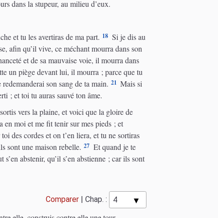
urs dans la stupeur, au milieu d’eux.
18
he et tu les avertiras de ma part.
Si je dis au
ise, afin qu’il vive, ce méchant mourra dans son
chanceté et de sa mauvaise voie, il mourra dans
tte un piège devant lui, il mourra ; parce que tu
21
 je redemanderai son sang de ta main.
Mais si
rti ; et toi tu auras sauvé ton âme.
ortis vers la plaine, et voici que la gloire de
a en moi et me fit tenir sur mes pieds ; et
oi des cordes et on t’en liera, et tu ne sortiras
27
ils sont une maison rebelle.
Et quand je te
 s’en abstenir, qu’il s’en abstienne ; car ils sont
Comparer
|
Chap. :
tre elle, construis contre elle une tour