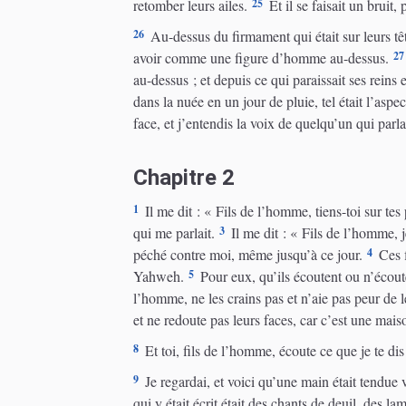
25
retomber leurs ailes.
Et il se faisait un bruit,
26
Au-dessus du firmament qui était sur leurs têt
27
avoir comme une figure d’homme au-dessus.
au-dessus ; et depuis ce qui paraissait ses reins e
dans la nuée en un jour de pluie, tel était l’aspe
face, et j’entendis la voix de quelqu’un qui parla
Chapitre 2
1
Il me dit : « Fils de l’homme, tiens-toi sur tes p
3
qui me parlait.
Il me dit : « Fils de l’homme, je
4
péché contre moi, même jusqu’à ce jour.
Ces f
5
Yahweh.
Pour eux, qu’ils écoutent ou n’écout
l’homme, ne les crains pas et n’aie pas peur de l
et ne redoute pas leurs faces, car c’est une mais
8
Et toi, fils de l’homme, écoute ce que je te d
9
Je regardai, et voici qu’une main était tendue ve
qui y était écrit était des chants de deuil, des la