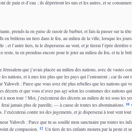
t de pain et d’eau ; ils dépériront les uns et les autres, et se consumero
nte, prends-la en guise de rasoir de barbier, et fais-la passer sur ta tête
u en brûleras un tiers dans le feu, au milieu de la ville, lorsque les jou
e ; et l’autre tiers, tu le disperseras au vent, et je tirerai l’épée derrière 
 reste, tu en prendras encore pour le jeter au milieu du feu, et tu le brû
 Jérusalem que j’avais placée au milieu des nations, avec de vastes cont
les nations, et à mes lois plus que les pays qui l’entourent ; car ils ont
ur Yahweh : Parce que vous avez été plus rebelles que les nations qui 
es décrets et que vous n’avez pas agi selon les coutumes des nations qui
i à mon tour ! Moi, j’exécuterai des décrets au milieu de toi sous les ye
10
en ferai jamais plus de pareille, — à cause de toutes tes abominations.
C
s. J’exécuterai contre toi des jugements, et je disperserai à tout vent tout 
neur Yahweh : Parce que tu as souillé mon sanctuaire par toutes tes infa
12
i point de compassion.
Un tiers de tes enfants mourra par la peste et s