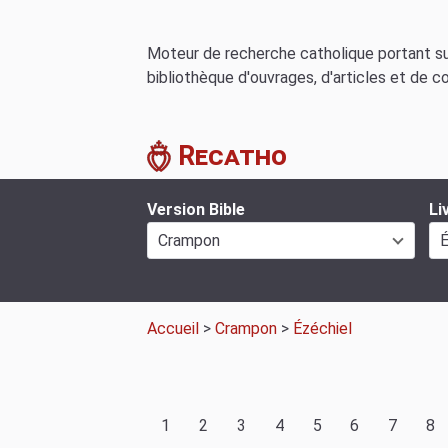
Moteur de recherche catholique portant sur
bibliothèque d'ouvrages, d'articles et de c
Recatho
Version Bible
Li
Crampon
É
Accueil
>
Crampon
>
Ézéchiel
1
2
3
4
5
6
7
8