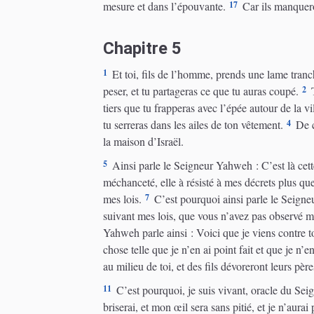
17
mesure et dans l’épouvante.
Car ils manqueron
Chapitre 5
1
Et toi, fils de l’homme, prends une lame trancha
2
peser, et tu partageras ce que tu auras coupé.
T
tiers que tu frapperas avec l’épée autour de la vill
4
tu serreras dans les ailes de ton vêtement.
De ce
la maison d’Israël.
5
Ainsi parle le Seigneur Yahweh : C’est là cette
méchanceté, elle à résisté à mes décrets plus que 
7
mes lois.
C’est pourquoi ainsi parle le Seigne
suivant mes lois, que vous n’avez pas observé m
Yahweh parle ainsi : Voici que je viens contre to
chose telle que je n’en ai point fait et que je n’
au milieu de toi, et des fils dévoreront leurs père
11
C’est pourquoi, je suis vivant, oracle du Seig
briserai, et mon œil sera sans pitié, et je n’aura