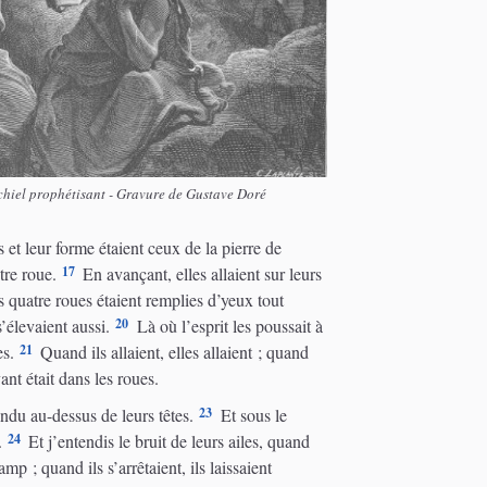
échiel prophétisant - Gravure de Gustave Doré
 et leur forme étaient ceux de la pierre de
17
tre roue.
En avançant, elles allaient sur leurs
s quatre roues étaient remplies d’yeux tout
20
s’élevaient aussi.
Là où l’esprit les poussait à
21
es.
Quand ils allaient, elles allaient ; quand
vant était dans les roues.
23
endu au-dessus de leurs têtes.
Et sous le
24
.
Et j’entendis le bruit de leurs ailes, quand
 ; quand ils s’arrêtaient, ils laissaient