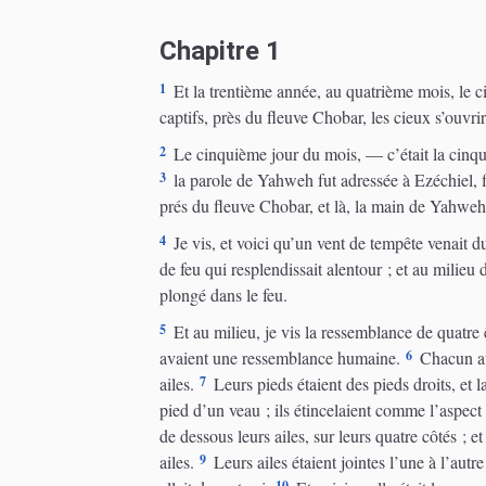
Chapitre 1
1
Et la trentième année, au quatrième mois, le 
captifs, près du fleuve Chobar, les cieux s’ouvrir
2
Le cinquième jour du mois, — c’était la cinqu
3
la parole de Yahweh fut adressée à Ezéchiel, f
prés du fleuve Chobar, et là, la main de Yahweh 
4
Je vis, et voici qu’un vent de tempête venait d
de feu qui resplendissait alentour ; et au milieu
plongé dans le feu.
5
Et au milieu, je vis la ressemblance de quatre êt
6
avaient une ressemblance humaine.
Chacun ava
7
ailes.
Leurs pieds étaient des pieds droits, et l
pied d’un veau ; ils étincelaient comme l’aspect d
de dessous leurs ailes, sur leurs quatre côtés ; et
9
ailes.
Leurs ailes étaient jointes l’une à l’autr
10