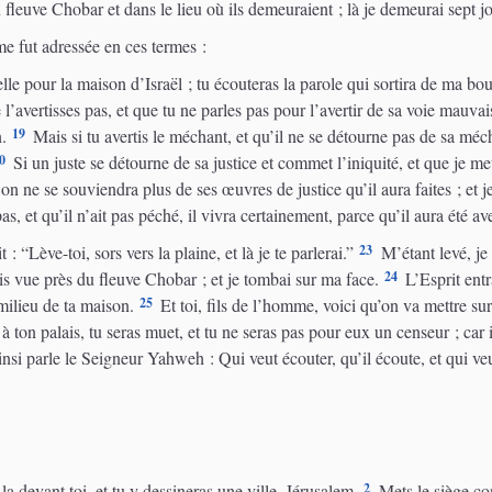
fleuve Chobar et dans le lieu où ils demeuraient ; là je demeurai sept jo
e fut adressée en ces termes :
le pour la maison d’Israël ; tu écouteras la parole qui sortira de ma bouc
l’avertisses pas, et que tu ne parles pas pour l’avertir de sa voie mauva
19
.
Mais si tu avertis le méchant, et qu’il ne se détourne pas de sa mé
0
Si un juste se détourne de sa justice et commet l’iniquité, et que je me
 on ne se souviendra plus de ses œuvres de justice qu’il aura faites ; et
s, et qu’il n’ait pas péché, il vivra certainement, parce qu’il aura été ave
23
 “Lève-toi, sors vers la plaine, et là je te parlerai.”
M’étant levé, je s
24
ais vue près du fleuve Chobar ; et je tombai sur ma face.
L’Esprit entr
25
milieu de ta maison.
Et toi, fils de l’homme, voici qu’on va mettre sur t
 à ton palais, tu seras muet, et tu ne seras pas pour eux un censeur ; car 
Ainsi parle le Seigneur Yahweh : Qui veut écouter, qu’il écoute, et qui veut
2
a devant toi, et tu y dessineras une ville, Jérusalem.
Mets le siège con