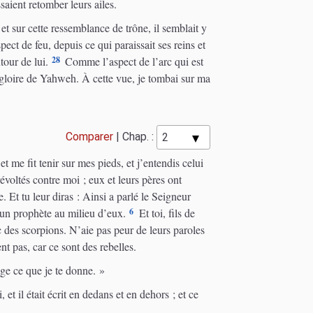
ssaient retomber leurs ailes.
et sur cette ressemblance de trône, il semblait y
t de feu, depuis ce qui paraissait ses reins et
28
tour de lui.
Comme l’aspect de l’arc qui est
 la gloire de Yahweh. À cette vue, je tombai sur ma
Comparer
|
Chap. :
t me fit tenir sur mes pieds, et j’entendis celui
révoltés contre moi ; eux et leurs pères ont
. Et tu leur diras : Ainsi a parlé le Seigneur
6
 un prophète au milieu d’eux.
Et toi, fils de
ec des scorpions. N’aie pas peur de leurs paroles
nt pas, car ce sont des rebelles.
ge ce que je te donne. »
 et il était écrit en dedans et en dehors ; et ce