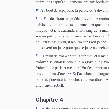
auprès des captifs qui demeuraient aux bords du 
16
Au bout de sept jours, la parole de Yahweh m
17
« Fils de l’homme, je t’établis comme sentinel
méchant : Tu mourras certainement, et que tu ne 
iniquité ; et je redemanderai son sang de ta main
2
son iniquité ; mais toi, tu auras sauvé ton âme.
ne l’auras pas averti, il mourra dans son péché ;
tu as averti un juste pour que ce juste ne pèche pa
22
La main de Yahweh fut là sur moi, et il me dit :
Yahweh se tenait là, telle que la gloire que j’av
Yahweh me parla et me dit : “Va t’enfermer au 
26
pas au milieu d’eux.
Et j’attacherai ta langue
parlerai, j’ouvrirai ta bouche, et tu leur diras : 
une maison rebelle.
Chapitre 4
1
Toi, fils de l’homme, prends une brique, pose-l