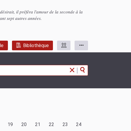
désirait, il préféra l'amour de la seconde à la
nt sept autres années.
le
Bibliothèque
|
19
20
21
22
23
24
25
26
27