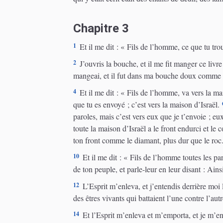
Chapitre 3
1
Et il me dit : « Fils de l’homme, ce que tu tro
2
J’ouvris la bouche, et il me fit manger ce livre
mangeai, et il fut dans ma bouche doux comme 
4
Et il me dit : « Fils de l’homme, va vers la mai
que tu es envoyé ; c’est vers la maison d’Israël.
paroles, mais c’est vers eux que je t’envoie ; e
toute la maison d’Israël a le front endurci et le
ton front comme le diamant, plus dur que le roc.
10
Et il me dit : « Fils de l’homme toutes les paro
de ton peuple, et parle-leur en leur disant : Ains
12
L’Esprit m’enleva, et j’entendis derrière moi 
des êtres vivants qui battaient l’une contre l’autr
14
Et l’Esprit m’enleva et m’emporta, et je m’en