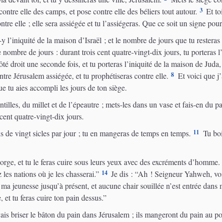
3
 contre elle des camps, et pose contre elle des béliers tout autour.
Et to
contre elle ; elle sera assiégée et tu l’assiégeras. Que ce soit un signe pou
y l’iniquité de la maison d’Israël ; et le nombre de jours que tu resteras 
e nombre de jours : durant trois cent quatre-vingt-dix jours, tu porteras l
ôté droit une seconde fois, et tu porteras l’iniquité de la maison de Juda
8
ntre Jérusalem assiégée, et tu prophétiseras contre elle.
Et voici que j’
ue tu aies accompli les jours de ton siège.
tilles, du millet et de l’épeautre ; mets-les dans un vase et fais-en du p
cent quatre-vingt-dix jours.
11
s de vingt sicles par jour ; tu en mangeras de temps en temps.
Tu boi
orge, et tu le feras cuire sous leurs yeux avec des excréments d’homme.
14
 les nations où je les chasserai.”
Je dis : “Ah ! Seigneur Yahweh, voic
a jeunesse jusqu’à présent, et aucune chair souillée n’est entrée dans
 et tu feras cuire ton pain dessus.”
ais briser le bâton du pain dans Jérusalem ; ils mangeront du pain au poid