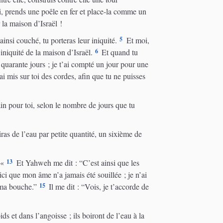
i, prends une poêle en fer et place-la comme un
r la maison d’Israël !
5
ainsi couché, tu porteras leur iniquité.
Et moi,
6
’iniquité de la maison d’Israël.
Et quand tu
, quarante jours ; je t’ai compté un jour pour une
ai mis sur toi des cordes, afin que tu ne puisses
ain pour toi, selon le nombre de jours que tu
ras de l’eau par petite quantité, un sixième de
13
 «
Et Yahweh me dit : “C’est ainsi que les
i que mon âme n’a jamais été souillée ; je n’ai
15
 ma bouche.”
Il me dit : “Vois, je t’accorde de
s et dans l’angoisse ; ils boiront de l’eau à la