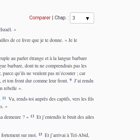
Comparer
|
Chap. :
Israël. »
illes de ce livre que je te donne. » Je le
uple au parler étrange et à la langue barbare
gue barbare, dont tu ne comprendrais pas les
, parce qu’ils ne veulent pas m’écouter ; car
9
 et ton front dur comme leur front.
J’ai rendu
n rebelle ».
11
.
Va, rends-toi auprès des captifs, vers les fils
as. »
13
 sa demeure ? »
Et j’entendis le bruit des ailes
15
 fortement sur moi.
Et j’arrivai à Tel-Abid,