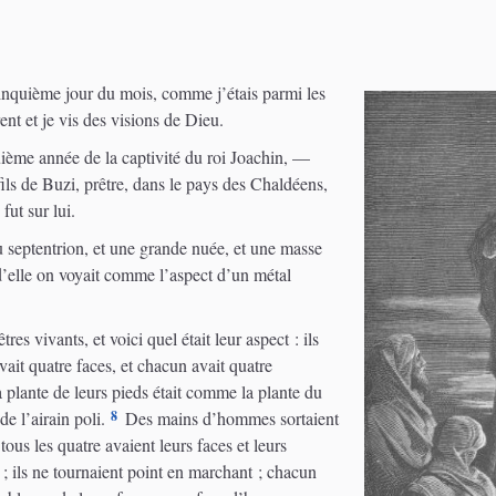
cinquième jour du mois, comme j’étais parmi les
ent et je vis des visions de Dieu.
ième année de la captivité du roi Joachin, —
ils de Buzi, prêtre, dans le pays des Chaldéens,
fut sur lui.
u septentrion, et une grande nuée, et une masse
 d’elle on voyait comme l’aspect d’un métal
res vivants, et voici quel était leur aspect : ils
it quatre faces, et chacun avait quatre
a plante de leurs pieds était comme la plante du
8
e l’airain poli.
Des mains d’hommes sortaient
 tous les quatre avaient leurs faces et leurs
e ; ils ne tournaient point en marchant ; chacun