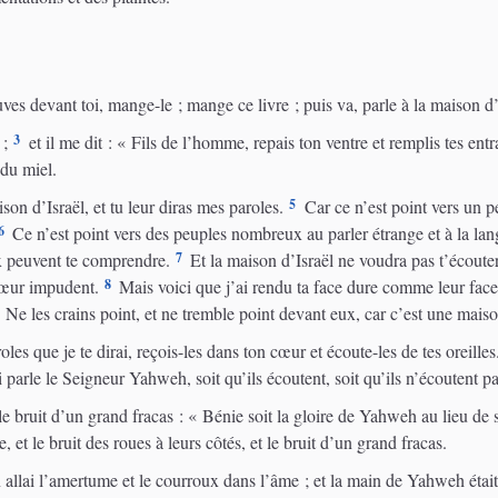
uves devant toi, mange-le ; mange ce livre ; puis va, parle à la maison d’
3
 ;
et il me dit : « Fils de l’homme, repais ton ventre et remplis tes entra
du miel.
5
son d’Israël, et tu leur diras mes paroles.
Car ce n’est point vers un pe
6
Ce n’est point vers des peuples nombreux au parler étrange et à la lan
7
ux peuvent te comprendre.
Et la maison d’Israël ne voudra pas t’écouter
8
 cœur impudent.
Mais voici que j’ai rendu ta face dure comme leur face,
 Ne les crains point, et ne tremble point devant eux, car c’est une maiso
les que je te dirai, reçois-les dans ton cœur et écoute-les de tes oreilles
i parle le Seigneur Yahweh, soit qu’ils écoutent, soit qu’ils n’écoutent p
le bruit d’un grand fracas : « Bénie soit la gloire de Yahweh au lieu de
e, et le bruit des roues à leurs côtés, et le bruit d’un grand fracas.
 allai l’amertume et le courroux dans l’âme ; et la main de Yahweh était