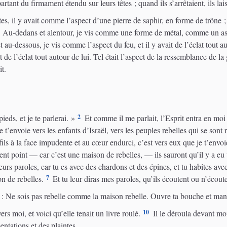
 partant du firmament étendu sur leurs têtes ; quand ils s’arrêtaient, ils lai
es, il y avait comme l’aspect d’une pierre de saphir, en forme de trône ; 
Au-dedans et alentour, je vis comme une forme de métal, comme un aspec
t au-dessous, je vis comme l’aspect du feu, et il y avait de l’éclat tout au
ct de l’éclat tout autour de lui. Tel était l’aspect de la ressemblance de
it.
2
ieds, et je te parlerai. »
Et comme il me parlait, l’Esprit entra en moi e
 t’envoie vers les enfants d’Israël, vers les peuples rebelles qui se sont 
ils à la face impudente et au cœur endurci, c’est vers eux que je t’envoie
ent point — car c’est une maison de rebelles, — ils sauront qu’il y a eu
eurs paroles, car tu es avec des chardons et des épines, et tu habites av
7
on de rebelles.
Et tu leur diras mes paroles, qu’ils écoutent ou n’écoute
is : Ne sois pas rebelle comme la maison rebelle. Ouvre ta bouche et man
10
rs moi, et voici qu’elle tenait un livre roulé.
Il le déroula devant moi,
mentations et des plaintes.