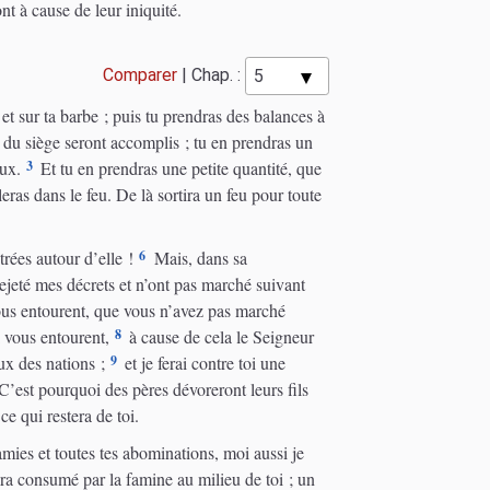
nt à cause de leur iniquité.
Comparer
|
Chap. :
 et sur ta barbe ; puis tu prendras des balances à
rs du siège seront accomplis ; tu en prendras un
3
eux.
Et tu en prendras une petite quantité, que
leras dans le feu. De là sortira un feu pour toute
6
rées autour d’elle !
Mais, dans sa
 rejeté mes décrets et n’ont pas marché suivant
vous entourent, que vous n’avez pas marché
8
 vous entourent,
à cause de cela le Seigneur
9
ux des nations ;
et je ferai contre toi une
’est pourquoi des pères dévoreront leurs fils
ce qui restera de toi.
mies et toutes tes abominations, moi aussi je
era consumé par la famine au milieu de toi ; un