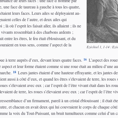
semblance de leurs faces : une face d’homme par
re, une face de taureau à gauche à tous les quatre,
 étaient leurs faces. Leurs ailes se déployaient au-
naient celles de l’autre, et deux ailes qui
 là où l’esprit les faisait aller, ils allaient ; ils ne
 vivants ressemblait à des charbons ardents ;
t entre les êtres, le feu était éblouissant, et du
couraient en tous sens, comme l’aspect de la
Ezéchiel 1, 1-14 : Ez
16
roue à terre auprès d’eux, devant leurs quatre faces.
L’aspect des roues
ur aspect et leur forme étaient comme si une roue était au milieu d’une au
18
 marche.
Leurs jantes étaient d’une hauteur effrayante, et les jantes de
ient aussi à côté d’eux, et quand les êtres s’élevaient de terre, les roues 
s roues s’élevaient avec eux ; car l’esprit de l’être vivant était dans les rou
’élevaient de terre, les roues s’élevaient avec eux ; car l’esprit de l’être vi
 ressemblance d’un firmament, pareil à un cristal éblouissant ; il était ét
’autre, et chacun en avait deux qui lui couvraient le corps de chaque côté
omme la voix du Tout-Puissant, un bruit tumultueux comme celui d’un camp