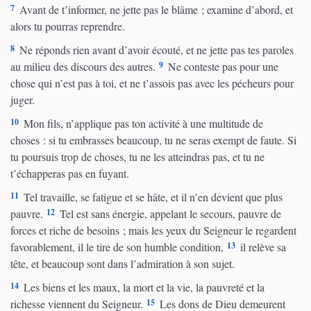
7
Avant de t’informer, ne jette pas le blâme ; examine d’abord, et
alors tu pourras reprendre.
8
Ne réponds rien avant d’avoir écouté, et ne jette pas tes paroles
9
au milieu des discours des autres.
Ne conteste pas pour une
chose qui n’est pas à toi, et ne t’assois pas avec les pécheurs pour
juger.
10
Mon fils, n’applique pas ton activité à une multitude de
choses : si tu embrasses beaucoup, tu ne seras exempt de faute. Si
tu poursuis trop de choses, tu ne les atteindras pas, et tu ne
t’échapperas pas en fuyant.
11
Tel travaille, se fatigue et se hâte, et il n’en devient que plus
12
pauvre.
Tel est sans énergie, appelant le secours, pauvre de
forces et riche de besoins ; mais les yeux du Seigneur le regardent
13
favorablement, il le tire de son humble condition,
il relève sa
tête, et beaucoup sont dans l’admiration à son sujet.
14
Les biens et les maux, la mort et la vie, la pauvreté et la
15
richesse viennent du Seigneur.
Les dons de Dieu demeurent