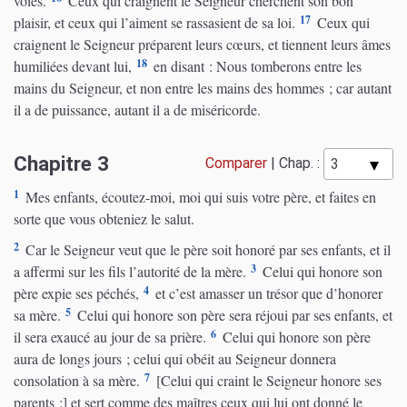
voies.
Ceux qui craignent le Seigneur cherchent son bon
17
plaisir, et ceux qui l’aiment se rassasient de sa loi.
Ceux qui
craignent le Seigneur préparent leurs cœurs, et tiennent leurs âmes
18
humiliées devant lui,
en disant : Nous tomberons entre les
mains du Seigneur, et non entre les mains des hommes ; car autant
il a de puissance, autant il a de miséricorde.
Chapitre 3
Comparer
|
Chap. :
1
Mes enfants, écoutez-moi, moi qui suis votre père, et faites en
sorte que vous obteniez le salut.
2
Car le Seigneur veut que le père soit honoré par ses enfants, et il
3
a affermi sur les fils l’autorité de la mère.
Celui qui honore son
4
père expie ses péchés,
et c’est amasser un trésor que d’honorer
5
sa mère.
Celui qui honore son père sera réjoui par ses enfants, et
6
il sera exaucé au jour de sa prière.
Celui qui honore son père
aura de longs jours ; celui qui obéit au Seigneur donnera
7
consolation à sa mère.
[Celui qui craint le Seigneur honore ses
parents ;] et sert comme des maîtres ceux qui lui ont donné le