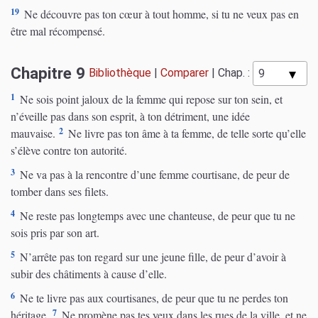
19
Ne découvre pas ton cœur à tout homme, si tu ne veux pas en
être mal récompensé.
Chapitre 9
Bibliothèque
|
Comparer
|
Chap. :
1
Ne sois point jaloux de la femme qui repose sur ton sein, et
n’éveille pas dans son esprit, à ton détriment, une idée
2
mauvaise.
Ne livre pas ton âme à ta femme, de telle sorte qu’elle
s’élève contre ton autorité.
3
Ne va pas à la rencontre d’une femme courtisane, de peur de
tomber dans ses filets.
4
Ne reste pas longtemps avec une chanteuse, de peur que tu ne
sois pris par son art.
5
N’arrête pas ton regard sur une jeune fille, de peur d’avoir à
subir des châtiments à cause d’elle.
6
Ne te livre pas aux courtisanes, de peur que tu ne perdes ton
7
héritage.
Ne promène pas tes yeux dans les rues de la ville, et ne