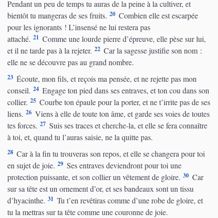
Pendant un peu de temps tu auras de la peine à la cultiver, et
20
bientôt tu mangeras de ses fruits.
Combien elle est escarpée
pour les ignorants ! L’insensé ne lui restera pas
21
attaché.
Comme une lourde pierre d’épreuve, elle pèse sur lui,
22
et il ne tarde pas à la rejeter.
Car la sagesse justifie son nom :
elle ne se découvre pas au grand nombre.
23
Écoute, mon fils, et reçois ma pensée, et ne rejette pas mon
24
conseil.
Engage ton pied dans ses entraves, et ton cou dans son
25
collier.
Courbe ton épaule pour la porter, et ne t’irrite pas de ses
26
liens.
Viens à elle de toute ton âme, et garde ses voies de toutes
27
tes forces.
Suis ses traces et cherche-la, et elle se fera connaître
à toi, et, quand tu l’auras saisie, ne la quitte pas.
28
Car à la fin tu trouveras son repos, et elle se changera pour toi
29
en sujet de joie.
Ses entraves deviendront pour toi une
30
protection puissante, et son collier un vêtement de gloire.
Car
sur sa tête est un ornement d’or, et ses bandeaux sont un tissu
31
d’hyacinthe.
Tu t’en revêtiras comme d’une robe de gloire, et
tu la mettras sur ta tête comme une couronne de joie.