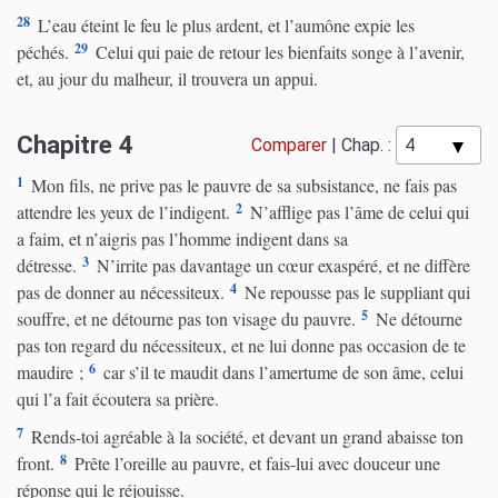
28
L’eau éteint le feu le plus ardent, et l’aumône expie les
29
péchés.
Celui qui paie de retour les bienfaits songe à l’avenir,
et, au jour du malheur, il trouvera un appui.
Chapitre 4
Comparer
|
Chap. :
1
Mon fils, ne prive pas le pauvre de sa subsistance, ne fais pas
2
attendre les yeux de l’indigent.
N’afflige pas l’âme de celui qui
a faim, et n’aigris pas l’homme indigent dans sa
3
détresse.
N’irrite pas davantage un cœur exaspéré, et ne diffère
4
pas de donner au nécessiteux.
Ne repousse pas le suppliant qui
5
souffre, et ne détourne pas ton visage du pauvre.
Ne détourne
pas ton regard du nécessiteux, et ne lui donne pas occasion de te
6
maudire ;
car s’il te maudit dans l’amertume de son âme, celui
qui l’a fait écoutera sa prière.
7
Rends-toi agréable à la société, et devant un grand abaisse ton
8
front.
Prête l’oreille au pauvre, et fais-lui avec douceur une
réponse qui le réjouisse.