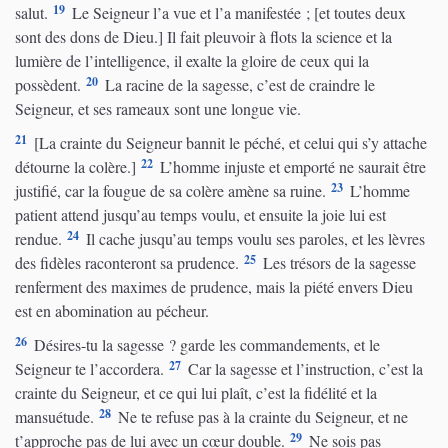
19
salut.
Le Seigneur l’a vue et l’a manifestée ; [et toutes deux
sont des dons de Dieu.] Il fait pleuvoir à flots la science et la
lumière de l’intelligence, il exalte la gloire de ceux qui la
20
possèdent.
La racine de la sagesse, c’est de craindre le
Seigneur, et ses rameaux sont une longue vie.
21
[La crainte du Seigneur bannit le péché, et celui qui s’y attache
22
détourne la colère.]
L’homme injuste et emporté ne saurait être
23
justifié, car la fougue de sa colère amène sa ruine.
L’homme
patient attend jusqu’au temps voulu, et ensuite la joie lui est
24
rendue.
Il cache jusqu’au temps voulu ses paroles, et les lèvres
25
des fidèles raconteront sa prudence.
Les trésors de la sagesse
renferment des maximes de prudence, mais la piété envers Dieu
est en abomination au pécheur.
26
Désires-tu la sagesse ? garde les commandements, et le
27
Seigneur te l’accordera.
Car la sagesse et l’instruction, c’est la
crainte du Seigneur, et ce qui lui plaît, c’est la fidélité et la
28
mansuétude.
Ne te refuse pas à la crainte du Seigneur, et ne
29
t’approche pas de lui avec un cœur double.
Ne sois pas