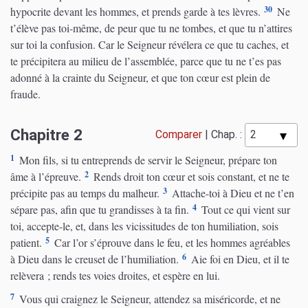
30
hypocrite devant les hommes, et prends garde à tes lèvres.
Ne
t’élève pas toi-même, de peur que tu ne tombes, et que tu n’attires
sur toi la confusion. Car le Seigneur révélera ce que tu caches, et
te précipitera au milieu de l’assemblée, parce que tu ne t’es pas
adonné à la crainte du Seigneur, et que ton cœur est plein de
fraude.
Chapitre 2
Comparer
|
Chap. :
1
Mon fils, si tu entreprends de servir le Seigneur, prépare ton
2
âme à l’épreuve.
Rends droit ton cœur et sois constant, et ne te
3
précipite pas au temps du malheur.
Attache-toi à Dieu et ne t’en
4
sépare pas, afin que tu grandisses à ta fin.
Tout ce qui vient sur
toi, accepte-le, et, dans les vicissitudes de ton humiliation, sois
5
patient.
Car l’or s’éprouve dans le feu, et les hommes agréables
6
à Dieu dans le creuset de l’humiliation.
Aie foi en Dieu, et il te
relèvera ; rends tes voies droites, et espère en lui.
7
Vous qui craignez le Seigneur, attendez sa miséricorde, et ne