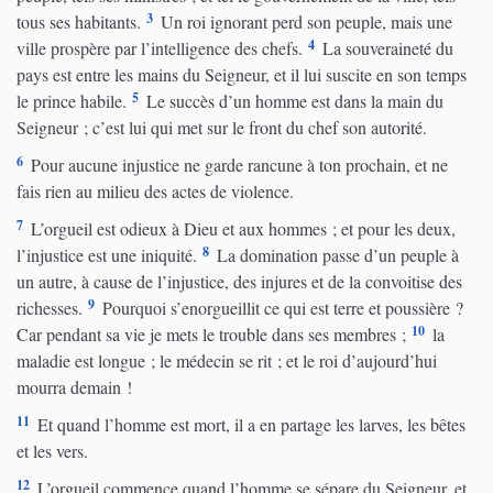
3
tous ses habitants.
Un roi ignorant perd son peuple, mais une
4
ville prospère par l’intelligence des chefs.
La souveraineté du
pays est entre les mains du Seigneur, et il lui suscite en son temps
5
le prince habile.
Le succès d’un homme est dans la main du
Seigneur ; c’est lui qui met sur le front du chef son autorité.
6
Pour aucune injustice ne garde rancune à ton prochain, et ne
fais rien au milieu des actes de violence.
7
L’orgueil est odieux à Dieu et aux hommes ; et pour les deux,
8
l’injustice est une iniquité.
La domination passe d’un peuple à
un autre, à cause de l’injustice, des injures et de la convoitise des
9
richesses.
Pourquoi s’enorgueillit ce qui est terre et poussière ?
10
Car pendant sa vie je mets le trouble dans ses membres ;
la
maladie est longue ; le médecin se rit ; et le roi d’aujourd’hui
mourra demain !
11
Et quand l’homme est mort, il a en partage les larves, les bêtes
et les vers.
12
L’orgueil commence quand l’homme se sépare du Seigneur, et