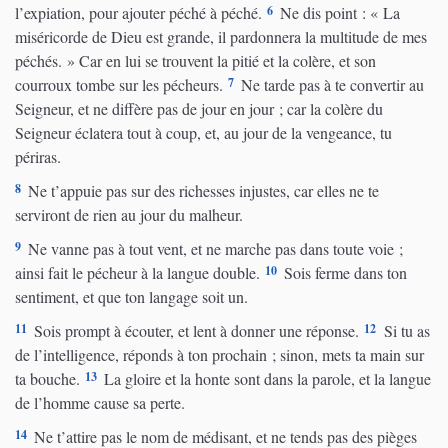
6
l’expiation, pour ajouter péché à péché.
Ne dis point : « La
miséricorde de Dieu est grande, il pardonnera la multitude de mes
péchés. » Car en lui se trouvent la pitié et la colère, et son
7
courroux tombe sur les pécheurs.
Ne tarde pas à te convertir au
Seigneur, et ne diffère pas de jour en jour ; car la colère du
Seigneur éclatera tout à coup, et, au jour de la vengeance, tu
périras.
8
Ne t’appuie pas sur des richesses injustes, car elles ne te
serviront de rien au jour du malheur.
9
Ne vanne pas à tout vent, et ne marche pas dans toute voie ;
10
ainsi fait le pécheur à la langue double.
Sois ferme dans ton
sentiment, et que ton langage soit un.
11
12
Sois prompt à écouter, et lent à donner une réponse.
Si tu as
de l’intelligence, réponds à ton prochain ; sinon, mets ta main sur
13
ta bouche.
La gloire et la honte sont dans la parole, et la langue
de l’homme cause sa perte.
14
Ne t’attire pas le nom de médisant, et ne tends pas des pièges