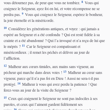
8
vous détournez pas, de peur que vous ne tombiez.
Vous qui
craignez le Seigneur, ayez foi en lui, et votre récompense ne se
9
perdra pas.
Vous qui craignez le Seigneur, espérez le bonheur,
la joie éternelle et la miséricorde.
10
Considérez les générations antiques, et voyez : qui jamais a
espéré au Seigneur et a été confondu ? Qui est resté fidèle à sa
crainte et a été abandonné ? Qui l’a invoqué et n’a reçu de lui que
11
le mépris ?
Car le Seigneur est compatissant et
miséricordieux ; il remet les péchés et délivre au jour de
l’affliction.
12
Malheur aux cœurs timides, aux mains sans vigueur, au
13
pécheur qui marche dans deux voies !
Malheur au cœur sans
vigueur, parce qu’il n’a pas foi en Dieu ! Aussi ne sera-t-il pas
14
protégé.
Malheur à vous qui avez perdu la patience ! Que
ferez-vous au jour de la visite du Seigneur ?
15
Ceux qui craignent le Seigneur ne sont pas indociles à ses
paroles, et ceux qui l’aiment gardent fidèlement ses
16