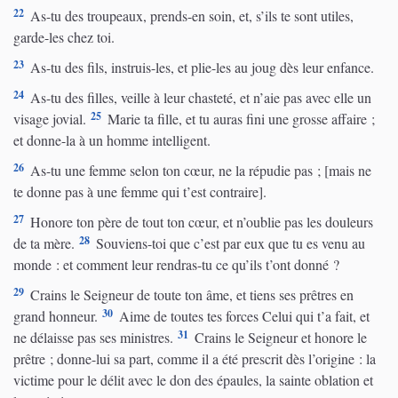
22
As-tu des troupeaux, prends-en soin, et, s’ils te sont utiles,
garde-les chez toi.
23
As-tu des fils, instruis-les, et plie-les au joug dès leur enfance.
24
As-tu des filles, veille à leur chasteté, et n’aie pas avec elle un
25
visage jovial.
Marie ta fille, et tu auras fini une grosse affaire ;
et donne-la à un homme intelligent.
26
As-tu une femme selon ton cœur, ne la répudie pas ; [mais ne
te donne pas à une femme qui t’est contraire].
27
Honore ton père de tout ton cœur, et n’oublie pas les douleurs
28
de ta mère.
Souviens-toi que c’est par eux que tu es venu au
monde : et comment leur rendras-tu ce qu’ils t’ont donné ?
29
Crains le Seigneur de toute ton âme, et tiens ses prêtres en
30
grand honneur.
Aime de toutes tes forces Celui qui t’a fait, et
31
ne délaisse pas ses ministres.
Crains le Seigneur et honore le
prêtre ; donne-lui sa part, comme il a été prescrit dès l’origine : la
victime pour le délit avec le don des épaules, la sainte oblation et