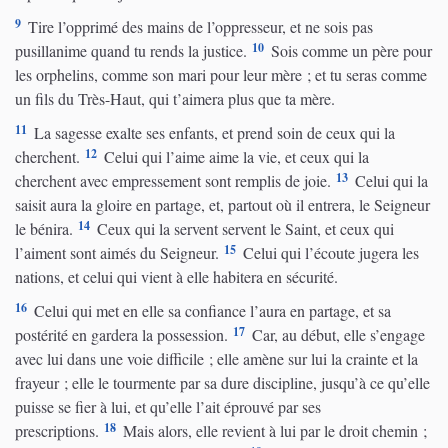
9
Tire l’opprimé des mains de l’oppresseur, et ne sois pas
10
pusillanime quand tu rends la justice.
Sois comme un père pour
les orphelins, comme son mari pour leur mère ; et tu seras comme
un fils du Très-Haut, qui t’aimera plus que ta mère.
11
La sagesse exalte ses enfants, et prend soin de ceux qui la
12
cherchent.
Celui qui l’aime aime la vie, et ceux qui la
13
cherchent avec empressement sont remplis de joie.
Celui qui la
saisit aura la gloire en partage, et, partout où il entrera, le Seigneur
14
le bénira.
Ceux qui la servent servent le Saint, et ceux qui
15
l’aiment sont aimés du Seigneur.
Celui qui l’écoute jugera les
nations, et celui qui vient à elle habitera en sécurité.
16
Celui qui met en elle sa confiance l’aura en partage, et sa
17
postérité en gardera la possession.
Car, au début, elle s’engage
avec lui dans une voie difficile ; elle amène sur lui la crainte et la
frayeur ; elle le tourmente par sa dure discipline, jusqu’à ce qu’elle
puisse se fier à lui, et qu’elle l’ait éprouvé par ses
18
prescriptions.
Mais alors, elle revient à lui par le droit chemin ;