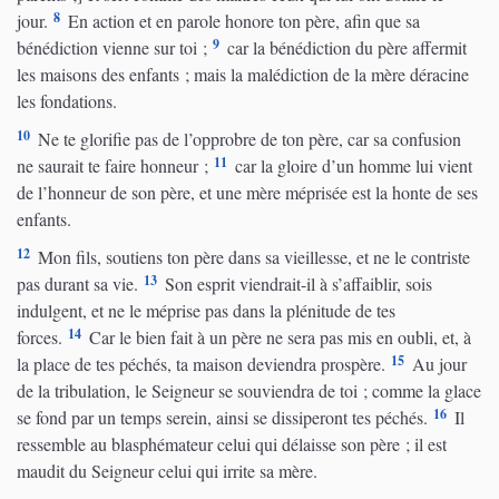
8
jour.
En action et en parole honore ton père, afin que sa
9
bénédiction vienne sur toi ;
car la bénédiction du père affermit
les maisons des enfants ; mais la malédiction de la mère déracine
les fondations.
10
Ne te glorifie pas de l’opprobre de ton père, car sa confusion
11
ne saurait te faire honneur ;
car la gloire d’un homme lui vient
de l’honneur de son père, et une mère méprisée est la honte de ses
enfants.
12
Mon fils, soutiens ton père dans sa vieillesse, et ne le contriste
13
pas durant sa vie.
Son esprit viendrait-il à s’affaiblir, sois
indulgent, et ne le méprise pas dans la plénitude de tes
14
forces.
Car le bien fait à un père ne sera pas mis en oubli, et, à
15
la place de tes péchés, ta maison deviendra prospère.
Au jour
de la tribulation, le Seigneur se souviendra de toi ; comme la glace
16
se fond par un temps serein, ainsi se dissiperont tes péchés.
Il
ressemble au blasphémateur celui qui délaisse son père ; il est
maudit du Seigneur celui qui irrite sa mère.