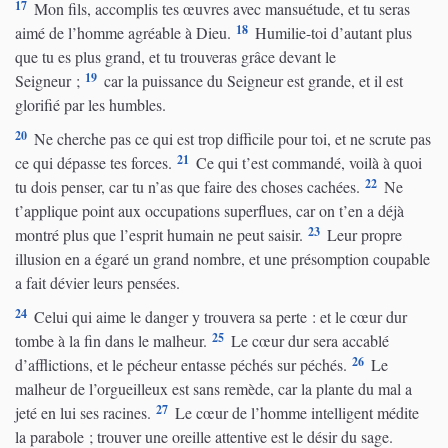
17
Mon fils, accomplis tes œuvres avec mansuétude, et tu seras
18
aimé de l’homme agréable à Dieu.
Humilie-toi d’autant plus
que tu es plus grand, et tu trouveras grâce devant le
19
Seigneur ;
car la puissance du Seigneur est grande, et il est
glorifié par les humbles.
20
Ne cherche pas ce qui est trop difficile pour toi, et ne scrute pas
21
ce qui dépasse tes forces.
Ce qui t’est commandé, voilà à quoi
22
tu dois penser, car tu n’as que faire des choses cachées.
Ne
t’applique point aux occupations superflues, car on t’en a déjà
23
montré plus que l’esprit humain ne peut saisir.
Leur propre
illusion en a égaré un grand nombre, et une présomption coupable
a fait dévier leurs pensées.
24
Celui qui aime le danger y trouvera sa perte : et le cœur dur
25
tombe à la fin dans le malheur.
Le cœur dur sera accablé
26
d’afflictions, et le pécheur entasse péchés sur péchés.
Le
malheur de l’orgueilleux est sans remède, car la plante du mal a
27
jeté en lui ses racines.
Le cœur de l’homme intelligent médite
la parabole ; trouver une oreille attentive est le désir du sage.