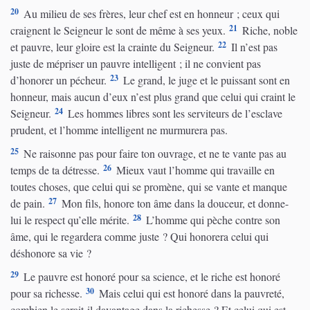
20
Au milieu de ses frères, leur chef est en honneur ; ceux qui
21
craignent le Seigneur le sont de même à ses yeux.
Riche, noble
22
et pauvre, leur gloire est la crainte du Seigneur.
Il n’est pas
juste de mépriser un pauvre intelligent ; il ne convient pas
23
d’honorer un pécheur.
Le grand, le juge et le puissant sont en
honneur, mais aucun d’eux n’est plus grand que celui qui craint le
24
Seigneur.
Les hommes libres sont les serviteurs de l’esclave
prudent, et l’homme intelligent ne murmurera pas.
25
Ne raisonne pas pour faire ton ouvrage, et ne te vante pas au
26
temps de ta détresse.
Mieux vaut l’homme qui travaille en
toutes choses, que celui qui se promène, qui se vante et manque
27
de pain.
Mon fils, honore ton âme dans la douceur, et donne-
28
lui le respect qu’elle mérite.
L’homme qui pèche contre son
âme, qui le regardera comme juste ? Qui honorera celui qui
déshonore sa vie ?
29
Le pauvre est honoré pour sa science, et le riche est honoré
30
pour sa richesse.
Mais celui qui est honoré dans la pauvreté,
combien le serait-il davantage dans la richesse ? Et celui qui est