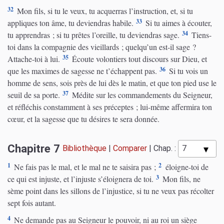
32
Mon fils, si tu le veux, tu acquerras l’instruction, et, si tu
33
appliques ton âme, tu deviendras habile.
Si tu aimes à écouter,
34
tu apprendras ; si tu prêtes l’oreille, tu deviendras sage.
Tiens-
toi dans la compagnie des vieillards ; quelqu’un est-il sage ?
35
Attache-toi à lui.
Écoute volontiers tout discours sur Dieu, et
36
que les maximes de sagesse ne t’échappent pas.
Si tu vois un
homme de sens, sois près de lui dès le matin, et que ton pied use le
37
seuil de sa porte.
Médite sur les commandements du Seigneur,
et réfléchis constamment à ses préceptes ; lui-même affermira ton
cœur, et la sagesse que tu désires te sera donnée.
Chapitre 7
Bibliothèque
|
Comparer
|
Chap. :
1
2
Ne fais pas le mal, et le mal ne te saisira pas ;
éloigne-toi de
3
ce qui est injuste, et l’injuste s’éloignera de toi.
Mon fils, ne
sème point dans les sillons de l’injustice, si tu ne veux pas récolter
sept fois autant.
4
Ne demande pas au Seigneur le pouvoir, ni au roi un siège