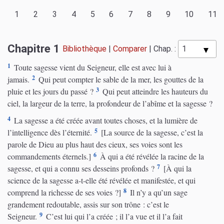
1
2
3
4
5
6
7
8
9
10
11
Chapitre 1
Bibliothèque
|
Comparer
|
Chap. :
1
Toute sagesse vient du Seigneur, elle est avec lui à
2
jamais.
Qui peut compter le sable de la mer, les gouttes de la
3
pluie et les jours du passé ?
Qui peut atteindre les hauteurs du
ciel, la largeur de la terre, la profondeur de l’abîme et la sagesse ?
4
La sagesse a été créée avant toutes choses, et la lumière de
5
l’intelligence dès l’éternité.
[La source de la sagesse, c’est la
parole de Dieu au plus haut des cieux, ses voies sont les
6
commandements éternels.]
À qui a été révélée la racine de la
7
sagesse, et qui a connu ses desseins profonds ?
[À qui la
science de la sagesse a-t-elle été révélée et manifestée, et qui
8
comprend la richesse de ses voies ?]
Il n’y a qu’un sage
grandement redoutable, assis sur son trône : c’est le
9
Seigneur.
C’est lui qui l’a créée ; il l’a vue et il l’a fait