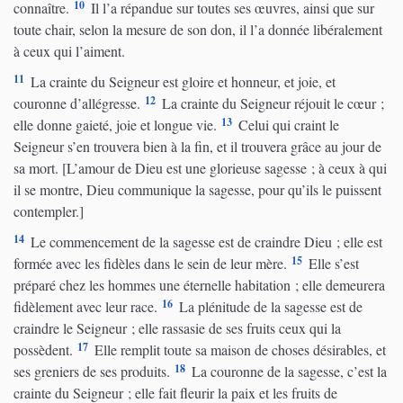
10
connaître.
Il l’a répandue sur toutes ses œuvres, ainsi que sur
toute chair, selon la mesure de son don, il l’a donnée libéralement
à ceux qui l’aiment.
11
La crainte du Seigneur est gloire et honneur, et joie, et
12
couronne d’allégresse.
La crainte du Seigneur réjouit le cœur ;
13
elle donne gaieté, joie et longue vie.
Celui qui craint le
Seigneur s’en trouvera bien à la fin, et il trouvera grâce au jour de
sa mort. [L’amour de Dieu est une glorieuse sagesse ; à ceux à qui
il se montre, Dieu communique la sagesse, pour qu’ils le puissent
contempler.]
14
Le commencement de la sagesse est de craindre Dieu ; elle est
15
formée avec les fidèles dans le sein de leur mère.
Elle s’est
préparé chez les hommes une éternelle habitation ; elle demeurera
16
fidèlement avec leur race.
La plénitude de la sagesse est de
craindre le Seigneur ; elle rassasie de ses fruits ceux qui la
17
possèdent.
Elle remplit toute sa maison de choses désirables, et
18
ses greniers de ses produits.
La couronne de la sagesse, c’est la
crainte du Seigneur ; elle fait fleurir la paix et les fruits de