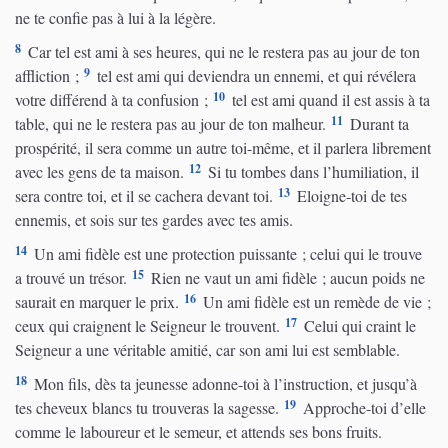
ne te confie pas à lui à la légère.
8
Car tel est ami à ses heures, qui ne le restera pas au jour de ton
9
affliction ;
tel est ami qui deviendra un ennemi, et qui révélera
10
votre différend à ta confusion ;
tel est ami quand il est assis à ta
11
table, qui ne le restera pas au jour de ton malheur.
Durant ta
prospérité, il sera comme un autre toi-même, et il parlera librement
12
avec les gens de ta maison.
Si tu tombes dans l’humiliation, il
13
sera contre toi, et il se cachera devant toi.
Eloigne-toi de tes
ennemis, et sois sur tes gardes avec tes amis.
14
Un ami fidèle est une protection puissante ; celui qui le trouve
15
a trouvé un trésor.
Rien ne vaut un ami fidèle ; aucun poids ne
16
saurait en marquer le prix.
Un ami fidèle est un remède de vie ;
17
ceux qui craignent le Seigneur le trouvent.
Celui qui craint le
Seigneur a une véritable amitié, car son ami lui est semblable.
18
Mon fils, dès ta jeunesse adonne-toi à l’instruction, et jusqu’à
19
tes cheveux blancs tu trouveras la sagesse.
Approche-toi d’elle
comme le laboureur et le semeur, et attends ses bons fruits.