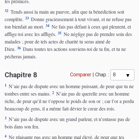
les prémices.
32
Tends aussi la main au pauvre, afin que ta bénédiction soit
33
complète.
Donne gracieusement à tout vivant, et ne refuse pas
34
ton bienfait au mort.
Ne fais pas défaut à ceux qui pleurent, et
35
afflige-toi avec les affligés.
Ne néglige pas de prendre soin des
malades ; pour de tels actes de charité tu seras aimé de
36
Dieu.
Dans toutes tes actions souviens-toi de ta fin, et tu ne
pécheras jamais.
Chapitre 8
Comparer
|
Chap. :
1
N’aie pas de dispute avec un homme puissant, de peur que tu ne
2
tombes entre ses mains.
N’aie pas de querelle avec un homme
riche, de peur qu’il ne t’oppose le poids de son or ; car l’or a perdu
beaucoup de gens, il a même fait dévier le cœur des rois.
3
N’aie pas de dispute avec un grand parleur, et n’entasse pas de
bois dans son feu.
4
Ne plaisante pas avec un homme mal élevé, de peur que tes