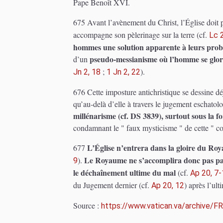
Pape Benoît XVI.
675 Avant l’avènement du Christ, l’Église doit p
accompagne son pèlerinage sur la terre (cf.
Lc 
hommes une solution apparente à leurs problè
pseudo-messianisme où l’homme se glorif
d’un
;
).
Jn 2, 18
1 Jn 2, 22
676 Cette imposture antichristique se dessine d
qu’au-delà d’elle à travers le jugement eschatol
millénarisme (cf. DS 3839), surtout sous la 
condamnant le " faux mysticisme " de cette " c
L’Église n’entrera dans la gloire du Roy
677
Le Royaume ne s’accomplira donc pas par
).
9
le déchaînement ultime du mal
(cf.
Ap 20, 7
du Jugement dernier (cf.
) après l’ul
Ap 20, 12
Source :
https://www.vatican.va/archive