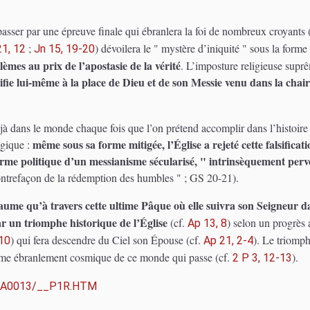
asser par une épreuve finale qui ébranlera la foi de nombreux croyants 
;
) dévoilera le " mystère d’iniquité " sous la form
21, 12
Jn 15, 19-20
mes au prix de l’apostasie de la vérité
. L’imposture religieuse supr
ie lui-même à la place de Dieu et de son Messie venu dans la chair
éjà dans le monde chaque fois que l’on prétend accomplir dans l’histoire
même sous sa forme mitigée, l’Église a rejeté cette falsific
ogique :
forme politique d’un messianisme sécularisé, " intrinsèquement perv
ontrefaçon de la rédemption des humbles " ; GS 20-21).
aume qu’à travers cette ultime Pâque où elle suivra son Seigneur d
 un triomphe historique de l’Église
(cf.
) selon un progrès
Ap 13, 8
) qui fera descendre du Ciel son Épouse (cf.
). Le triomph
-10
Ap 21, 2-4
time ébranlement cosmique de ce monde qui passe (cf.
).
2 P 3, 12-13
/FRA0013/__P1R.HTM