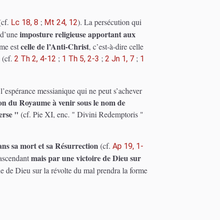
(cf.
;
). La persécution qui
Lc 18, 8
Mt 24, 12
imposture religieuse apportant aux
e d’une
celle de l’Anti-Christ
ême est
, c’est-à-dire celle
(cf.
;
;
;
2 Th 2, 4-12
1 Th 5, 2-3
2 Jn 1, 7
1
 l’espérance messianique qui ne peut s’achever
ation du Royaume à venir sous le nom de
erse "
(cf. Pie XI, enc. " Divini Redemptoris "
ans sa mort et sa Résurrection
(cf.
Ap 19, 1-
mais par une victoire de Dieu sur
 ascendant
e de Dieu sur la révolte du mal prendra la forme