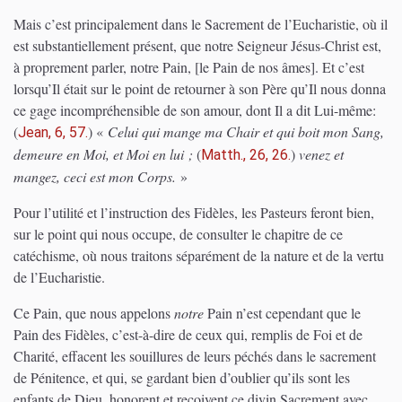
Mais c’est principalement dans le Sacrement de l’Eucharistie, où il
est substantiellement présent, que notre Seigneur Jésus-Christ est,
à proprement parler, notre Pain, [le Pain de nos âmes]. Et c’est
lorsqu’Il était sur le point de retourner à son Père qu’Il nous donna
ce gage incompréhensible de son amour, dont Il a dit Lui-même:
(
)
«
Celui qui mange ma Chair et qui boit mon Sang,
Jean, 6, 57.
demeure en Moi, et Moi en lui ;
(
)
venez et
Matth., 26, 26.
mangez, ceci est mon Corps.
»
Pour l’utilité et l’instruction des Fidèles, les Pasteurs feront bien,
sur le point qui nous occupe, de consulter le chapitre de ce
catéchisme, où nous traitons séparément de la nature et de la vertu
de l’Eucharistie.
Ce Pain, que nous appelons
notre
Pain n’est cependant que le
Pain des Fidèles, c’est-à-dire de ceux qui, remplis de Foi et de
Charité, effacent les souillures de leurs péchés dans le sacrement
de Pénitence, et qui, se gardant bien d’oublier qu’ils sont les
enfants de Dieu, honorent et reçoivent ce divin Sacrement avec