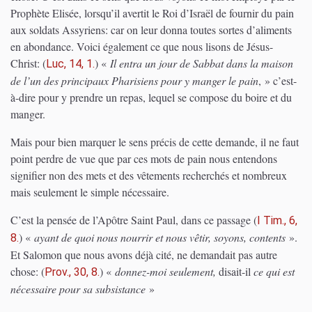
Prophète Elisée, lorsqu’il avertit le Roi d’Israël de fournir du pain
aux soldats Assyriens: car on leur donna toutes sortes d’aliments
en abondance. Voici également ce que nous lisons de Jésus-
Christ:
(
)
«
Il entra un jour de Sabbat dans la maison
Luc, 14, 1.
de l’un des principaux Pharisiens pour y manger le pain
, » c’est-
à-dire pour y prendre un repas, lequel se compose du boire et du
manger.
Mais pour bien marquer le sens précis de cette demande, il ne faut
point perdre de vue que par ces mots de pain nous entendons
signifier non des mets et des vêtements recherchés et nombreux
mais seulement le simple nécessaire.
C’est la pensée de l’Apôtre Saint Paul, dans ce passage
(
I Tim., 6,
)
«
ayant de quoi nous nourrir et nous vêtir, soyons, contents
».
8.
Et Salomon que nous avons déjà cité, ne demandait pas autre
chose:
(
)
«
donnez-moi seulement,
disait-il
ce qui est
Prov., 30, 8.
nécessaire pour sa subsistance
»