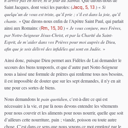
n’arrive pas en hiver, ni le jour du Sabbat.
Que dirons-nous de
Saint Jacques, dont voici les paroles:
(
)
«
Si
Jacq., 5, 13.
quelqu’un de vous est triste, qu’il prie ; s’il est dans la joie, qu’il
chante.
» Que dirons-nous enfin de l’Apôtre Saint Paul, qui parlait
ainsi aux Romains:
(
)
«
Je vous conjure, mes Frères,
Rm., 15, 30.
par Notre-Seigneur Jésus-Christ, et par la Charité du Saint-
Esprit, de m’aider dans vos Prières pour moi auprès de Dieu,
afin que je sois délivré des infidèles qui sont en Judée.
»
Ainsi donc, puisque Dieu permet aux Fidèles de Lui demander le
secours des biens temporels, et que d’autre part Notre-Seigneur
nous a laissé une formule de prières qui renferme tous nos besoins,
il est impossible de douter que sur les sept demandes, il n’y en ait
une pour ces sortes de biens.
Nous demandons le
pain quotidien
, c’est-à-dire ce qui est
nécessaire à la vie, et par là nous devons entendre les vêtements
pour nous couvrir et les aliments pour nous nourrir, quelle que soit
d’ailleurs cette nourriture, pain ; viande, poisson ou toute autre
chose. C’est dans ce sens que nous voyons ce mot employé par le