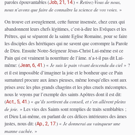
paroles épouvantables
(
)
«
Retirez-Vous de nous,
Job, 21, 14.
nous n’avons que faire de connaître la science de vos voies.
»
On trouve cet aveuglement, cette fureur insensée, chez ceux qui
abandonnent leurs chefs légitimes, c’est-à-dire les Evêques et les
Prêtres, qui se séparent de la sainte Eglise Romaine, pour se faire
les disciples des hérétiques qui ne savent que corrompre la Parole
de Dieu. Ensuite Notre-Seigneur Jésus-Christ Lui-même est ce
Pain qui est vraiment la nourriture de l’âme. n’a-t-il pas dit Lui-
même:
(
)
«
Je suis le pain vivant descendu du ciel
» ?
Jean, 6, 41.
et il est impossible d’imaginer la joie et le bonheur que ce Pain
surnaturel procure aux âmes pieuses, même lorsqu’elles sont aux
prises avec les plus grands chagrins et les plus cruels mécomptes.
nous le voyons par l’exemple des saints Apôtres dont il est dit:
(
)
«
qu’ils sortirent du conseil, et s’en allèrent pleins
Act., 5, 41.
de joie.
» Les vies des Saints sont remplies de traits semblables ;
et Dieu Lui-même, en parlant de ces délices intérieures des âmes
justes, nous dit:
(
)
«
Je donnerai au vainqueur une
Ap., 2, 17.
manne cachée.
»