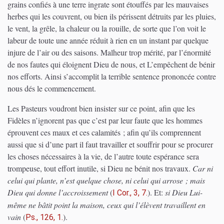
grains confiés à une terre ingrate sont étouffés par les mauvaises
herbes qui les couvrent, ou bien ils périssent détruits par les pluies,
le vent, la grêle, la chaleur ou la rouille, de sorte que l’on voit le
labeur de toute une année réduit à rien en un instant par quelque
injure de l’air ou des saisons. Malheur trop mérité, par l’énormité
de nos fautes qui éloignent Dieu de nous, et L’empêchent de bénir
nos efforts. Ainsi s’accomplit la terrible sentence prononcée contre
nous dés le commencement.
Les Pasteurs voudront bien insister sur ce point, afin que les
Fidèles n’ignorent pas que c’est par leur faute que les hommes
éprouvent ces maux et ces calamités ; afin qu’ils comprennent
aussi que si d’une part il faut travailler et souffrir pour se procurer
les choses nécessaires à la vie, de l’autre toute espérance sera
trompeuse, tout effort inutile, si Dieu ne bénit nos travaux.
Car ni
celui qui plante, n’est quelque chose, ni celui qui arrose ; mais
Dieu qui donne l’accroissement
(
)
. Et:
si Dieu Lui-
I Cor., 3, 7.
même ne bâtit point la maison, ceux qui l’élèvent travaillent en
vain
(
)
.
Ps., 126, 1.