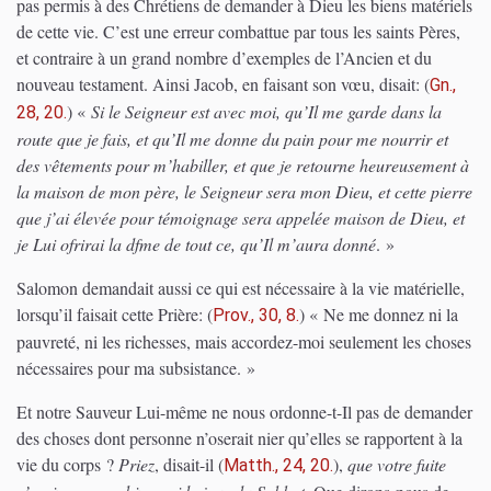
pas permis à des Chrétiens de demander à Dieu les biens matériels
de cette vie. C’est une erreur combattue par tous les saints Pères,
et contraire à un grand nombre d’exemples de l’Ancien et du
nouveau testament. Ainsi Jacob, en faisant son vœu, disait:
(
Gn.,
)
«
Si le Seigneur est avec moi, qu’Il me garde dans la
28, 20.
route que je fais, et qu’Il me donne du pain pour me nourrir et
des vêtements pour m’habiller, et que je retourne heureusement à
la maison de mon père, le Seigneur sera mon Dieu, et cette pierre
que j’ai élevée pour témoignage sera appelée maison de Dieu, et
je Lui ofrirai la dfme de tout ce, qu’Il m’aura donné
. »
Salomon demandait aussi ce qui est nécessaire à la vie matérielle,
lorsqu’il faisait cette Prière:
(
)
« Ne me donnez ni la
Prov., 30, 8.
pauvreté, ni les richesses, mais accordez-moi seulement les choses
nécessaires pour ma subsistance. »
Et notre Sauveur Lui-même ne nous ordonne-t-Il pas de demander
des choses dont personne n’oserait nier qu’elles se rapportent à la
vie du corps ?
Priez
, disait-il
(
)
,
que votre fuite
Matth., 24, 20.