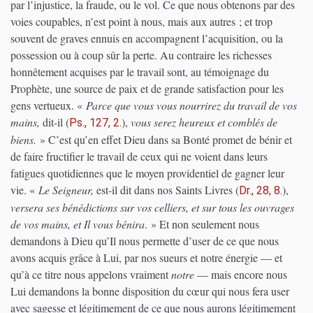
par l’injustice, la fraude, ou le vol. Ce que nous obtenons par des
voies coupables, n’est point à nous, mais aux autres ; et trop
souvent de graves ennuis en accompagnent l’acquisition, ou la
possession ou à coup sûr la perte. Au contraire les richesses
honnêtement acquises par le travail sont, au témoignage du
Prophète, une source de paix et de grande satisfaction pour les
gens vertueux. «
Parce que vous vous nourrirez du travail de vos
mains,
dit-il
(
)
,
vous serez heureux et comblés de
Ps., 127, 2.
biens.
»
C’est qu’en effet Dieu dans sa Bonté promet de bénir et
de faire fructifier le travail de ceux qui ne voient dans leurs
fatigues quotidiennes que le moyen providentiel de gagner leur
vie. «
Le Seigneur,
est-il dit dans nos Saints Livres
(
)
,
Dr., 28, 8.
versera ses bénédictions sur vos celliers, et sur tous les ouvrages
de vos mains, et Il vous bénira
. » E
t non seulement nous
demandons à Dieu qu’Il nous permette d’user de ce que nous
avons acquis grâce à Lui, par nos sueurs et notre énergie — et
qu’à ce titre nous appelons vraiment
notre
— mais encore nous
Lui demandons la bonne disposition du cœur qui nous fera user
avec sagesse et légitimement de ce que nous aurons légitimement