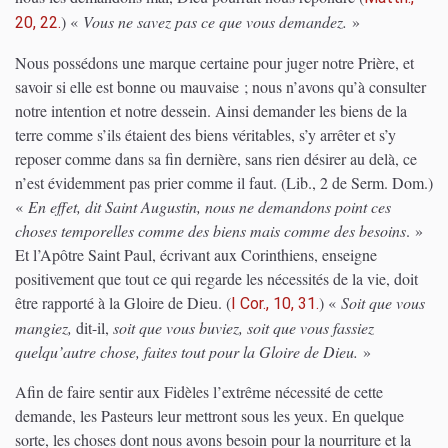
)
«
Vous ne savez pas ce que vous demandez.
»
20, 22.
Nous possédons une marque certaine pour juger notre Prière, et
savoir si elle est bonne ou mauvaise ; nous n’avons qu’à consulter
notre intention et notre dessein. Ainsi demander les biens de la
terre comme s’ils étaient des biens véritables, s’y arrêter et s’y
reposer comme dans sa fin dernière, sans rien désirer au delà, ce
n’est évidemment pas prier comme il faut.
(Lib., 2 de Serm. Dom.)
«
En effet, dit Saint Augustin, nous ne demandons point ces
choses temporelles comme des biens mais comme des besoins
. »
E
t l’Apôtre Saint Paul, écrivant aux Corinthiens, enseigne
positivement que tout ce qui regarde les nécessités de la vie, doit
être rapporté à la Gloire de Dieu.
(
)
«
Soit que vous
I Cor., 10, 31.
mangiez,
dit-il,
soit que vous buviez, soit que vous fassiez
quelqu’autre chose, faites tout pour la Gloire de Dieu.
»
Afin de faire sentir aux Fidèles l’extrême nécessité de cette
demande, les Pasteurs leur mettront sous les yeux. En quelque
sorte, les choses dont nous avons besoin pour la nourriture et la