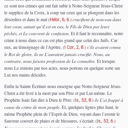
ce sont nos crimes qui ont fait subir à Notre-Seigneur Jésus-Christ
le supplice de la Croix, à coup sur ceux qui se plongent dans les
désordres et dans le mal
(
)
crucifient de nouveau dans
Hébr., 6, 6.
leur cœur, autant qu’il est en eux, le Fils de Dieu par leurs
péchés, et Le couvrent de confusion
. Et il faut le reconnaître, notre
crime à nous dans ce cas est plus grand que celui des Juifs. Car
eux, au témoignage de l’Apôtre,
(
)
s’ils avaient connu
I Cor., 2, 8.
le Roi de gloire, ils ne L’auraient jamais crucifié. Nous, au
contraire, nous faisons profession de Le connaître.
Et lorsque
nous Le renions par nos actes, nous portons en quelque sorte sur
Lui nos mains déicides.
Enfin la Sainte Écriture nous enseigne que Notre-Seigneur Jésus-
Christ a été livré à la mort par son Père et par Lui-même. Le
Prophète Isaïe fait dire à Dieu le Père:
(
)
Je L’ai frappé à
Is., 53, 8.
cause du crime de mon peuple
. Et, quelques lignes plus haut, le
même Prophète plein de l’Esprit de Dieu, voyant dans l’avenir le
Sauveur couvert de plaies et de blessures, s’écriait:
(
)
Is., 53, 6.
Nous nous sommes tous égarés comme des brebis. Chacun de