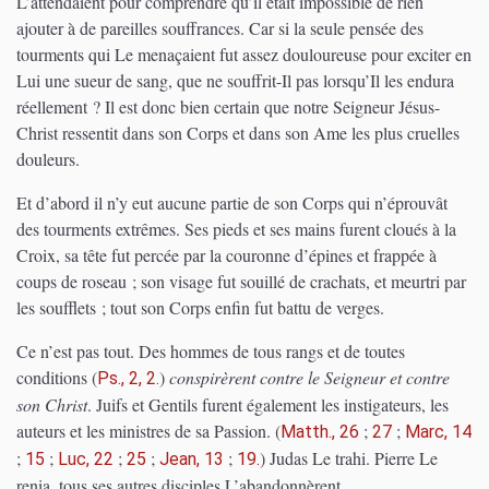
L’attendaient pour comprendre qu’il était impossible de rien
ajouter à de pareilles souffrances. Car si la seule pensée des
tourments qui Le menaçaient fut assez douloureuse pour exciter en
Lui une sueur de sang, que ne souffrit-Il pas lorsqu’Il les endura
réellement ? Il est donc bien certain que notre Seigneur Jésus-
Christ ressentit dans son Corps et dans son Ame les plus cruelles
douleurs.
Et d’abord il n’y eut aucune partie de son Corps qui n’éprouvât
des tourments extrêmes. Ses pieds et ses mains furent cloués à la
Croix, sa tête fut percée par la couronne d’épines et frappée à
coups de roseau ; son visage fut souillé de crachats, et meurtri par
les soufflets ; tout son Corps enfin fut battu de verges.
Ce n’est pas tout. Des hommes de tous rangs et de toutes
conditions
(
)
conspirèrent contre le Seigneur et contre
Ps., 2, 2.
son Christ
. Juifs et Gentils furent également les instigateurs, les
auteurs et les ministres de sa Passion.
(
;
;
Matth., 26
27
Marc, 14
;
;
;
;
;
)
Judas Le trahi. Pierre Le
15
Luc, 22
25
Jean, 13
19.
renia. tous ses autres disciples L’abandonnèrent.