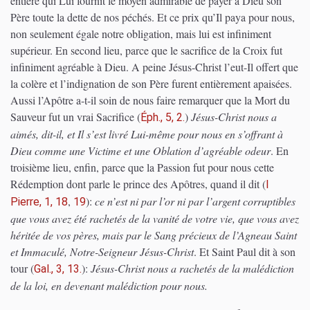
entière qui Lui fournit le moyen admirable de payer à Dieu son
Père toute la dette de nos péchés. Et ce prix qu’Il paya pour nous,
non seulement égale notre obligation, mais lui est infiniment
supérieur. En second lieu, parce que le sacrifice de la Croix fut
infiniment agréable à Dieu. A peine Jésus-Christ l’eut-Il offert que
la colère et l’indignation de son Père furent entièrement apaisées.
Aussi l’Apôtre a-t-il soin de nous faire remarquer que la Mort du
Sauveur fut un vrai Sacrifice
(
)
Jésus-Christ nous a
Éph., 5, 2.
aimés, dit-il, et Il s’est livré Lui-même pour nous en s’offrant à
Dieu comme une Victime et une Oblation d’agréable odeur
. En
troisième lieu, enfin, parce que la Passion fut pour nous cette
Rédemption dont parle le prince des Apôtres, quand il dit
(
I
,
)
:
ce n’est ni par l’or ni par l’argent corruptibles
Pierre, 1, 18
19
que vous avez été rachetés de la vanité de votre vie, que vous avez
héritée de vos pères, mais par le Sang précieux de l’Agneau Saint
et Immaculé, Notre-Seigneur Jésus-Christ
. Et Saint Paul dit à son
tour
(
)
:
Jésus-Christ nous a rachetés de la malédiction
Gal., 3, 13.
de la loi, en devenant malédiction pour nous.