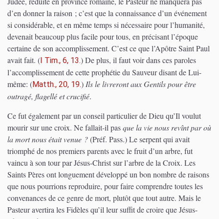
Judée, réduite en province romaine, le Pasteur ne manquera pas
d’en donner la raison ; c’est que la connaissance d’un événement
si considérable, et en même temps si nécessaire pour l’humanité,
devenait beaucoup plus facile pour tous, en précisant l’époque
certaine de son accomplissement. C’est ce que l’Apôtre Saint Paul
avait fait.
(
)
De plus, il faut voir dans ces paroles
I Tim., 6, 13.
l’accomplissement de cette prophétie du Sauveur disant de Lui-
même:
(
)
Ils le livreront aux Gentils pour être
Matth., 20, 19.
outragé, flagellé et crucifié
.
Ce fut également par un conseil particulier de Dieu qu’Il voulut
mourir sur une croix. Ne fallait-il pas
que la vie nous revînt par où
la mort nous était venue ?
(Préf. Pass.)
Le serpent qui avait
triomphé de nos premiers parents avec le fruit d’un arbre, fut
vaincu à son tour par Jésus-Christ sur l’arbre de la Croix. Les
Saints Pères ont longuement développé un bon nombre de raisons
que nous pourrions reproduire, pour faire comprendre toutes les
convenances de ce genre de mort, plutôt que tout autre. Mais le
Pasteur avertira les Fidèles qu’il leur suffit de croire que Jésus-