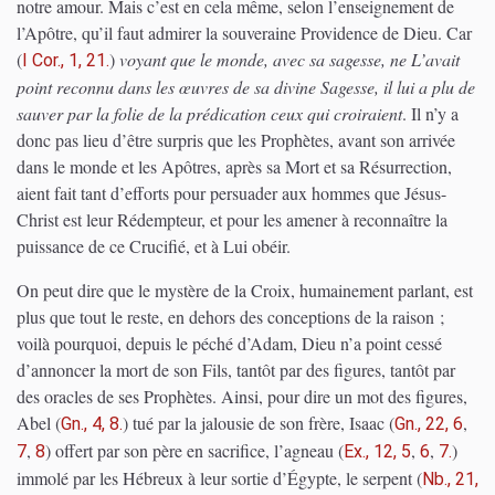
notre amour. Mais c’est en cela même, selon l’enseignement de
l’Apôtre, qu’il faut admirer la souveraine Providence de Dieu. Car
(
)
voyant que le monde, avec sa sagesse, ne L’avait
I Cor., 1, 21.
point reconnu dans les œuvres de sa divine Sagesse, il lui a plu de
sauver par la folie de la prédication ceux qui croiraient
. Il n’y a
donc pas lieu d’être surpris que les Prophètes, avant son arrivée
dans le monde et les Apôtres, après sa Mort et sa Résurrection,
aient fait tant d’efforts pour persuader aux hommes que Jésus-
Christ est leur Rédempteur, et pour les amener à reconnaître la
puissance de ce Crucifié, et à Lui obéir.
On peut dire que le mystère de la Croix, humainement parlant, est
plus que tout le reste, en dehors des conceptions de la raison ;
voilà pourquoi, depuis le péché d’Adam, Dieu n’a point cessé
d’annoncer la mort de son Fils, tantôt par des figures, tantôt par
des oracles de ses Prophètes. Ainsi, pour dire un mot des figures,
Abel
(
)
tué par la jalousie de son frère, Isaac
(
,
Gn., 4, 8.
Gn., 22, 6
,
)
offert par son père en sacrifice, l’agneau
(
,
,
)
7
8
Ex., 12, 5
6
7.
immolé par les Hébreux à leur sortie d’Égypte, le serpent
(
Nb., 21,