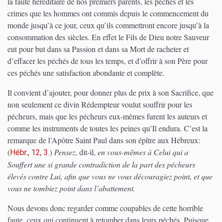
la faute héréditaire de nos premiers parents, les péchés et les
crimes que les hommes ont commis depuis le commencement du
monde jusqu’à ce jour, ceux qu’ils commettront encore jusqu’à la
consommation des siècles. En effet le Fils de Dieu notre Sauveur
eut pour but dans sa Passion et dans sa Mort de racheter et
d’effacer les péchés de tous les temps, et d’offrir à son Père pour
ces péchés une satisfaction abondante et complète.
Il convient d’ajouter, pour donner plus de prix à son Sacrifice, que
non seulement ce divin Rédempteur voulut souffrir pour les
pécheurs, mais que les pécheurs eux-mêmes furent les auteurs et
comme les instruments de toutes les peines qu’Il endura. C’est la
remarque de l’Apôtre Saint Paul dans son épître aux Hébreux:
(
)
Pensez
, dit-il,
en vous-mêmes à Celui qui a
Hébr., 12, 3.
Souffert une si grande contradiction de la part des pécheurs
élevés contre Lui, afin que vous ne vous découragiez point, et que
vous ne tombiez point dans l’abattement.
Nous devons donc regarder comme coupables de cette horrible
faute, ceux qui continuent à retomber dans leurs péchés. Puisque