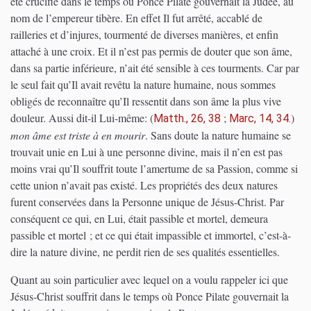
été crucifié dans le temps où Ponce Pilate gouvernait la Judée, au
nom de l’empereur tibère. En effet Il fut arrêté, accablé de
railleries et d’injures, tourmenté de diverses manières, et enfin
attaché à une croix. Et il n’est pas permis de douter que son âme,
dans sa partie inférieure, n’ait été sensible à ces tourments. Car par
le seul fait qu’Il avait revêtu la nature humaine, nous sommes
obligés de reconnaître qu’Il ressentit dans son âme la plus vive
douleur. Aussi dit-il Lui-même:
(
;
)
Matth., 26, 38
Marc, 14, 34.
mon âme est triste à en mourir
. Sans doute la nature humaine se
trouvait unie en Lui à une personne divine, mais il n’en est pas
moins vrai qu’Il souffrit toute l’amertume de sa Passion, comme si
cette union n’avait pas existé. Les propriétés des deux natures
furent conservées dans la Personne unique de Jésus-Christ. Par
conséquent ce qui, en Lui, était passible et mortel, demeura
passible et mortel ; et ce qui était impassible et immortel, c’est-à-
dire la nature divine, ne perdit rien de ses qualités essentielles.
Quant au soin particulier avec lequel on a voulu rappeler ici que
Jésus-Christ souffrit dans le temps où Ponce Pilate gouvernait la