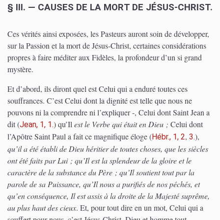
§ III. — CAUSES DE LA MORT DE JÉSUS-CHRIST.
Ces vérités ainsi exposées, les Pasteurs auront soin de développer,
sur la Passion et la mort de Jésus-Christ, certaines considérations
propres à faire méditer aux Fidèles, la profondeur d’un si grand
mystère.
Et d’abord, ils diront quel est Celui qui a enduré toutes ces
souffrances. C’est Celui dont la dignité est telle que nous ne
pouvons ni la comprendre ni l’expliquer -, Celui dont Saint Jean a
dit
(
)
qu’Il
est le Verbe qui était en Dieu ;
Celui dont
Jean, 1, 1.
l’Apôtre Saint Paul a fait ce magnifique éloge
(
,
)
,
Hébr., 1, 2
3.
qu’il a été établi de Dieu héritier de toutes choses, que les siècles
ont été faits par Lui ; qu’Il est la splendeur de la gloire et le
caractère de la substance du Père ; qu’Il soutient tout par la
parole de sa Puissance, qu’Il nous a purifiés de nos péchés, et
qu’en conséquence, Il est assis à la droite de la Majesté suprême,
au plus haut des cieux
. Et, pour tout dire en un mot, Celui qui a
souffert pour nous, c’est Jésus-Christ, Dieu et homme tout