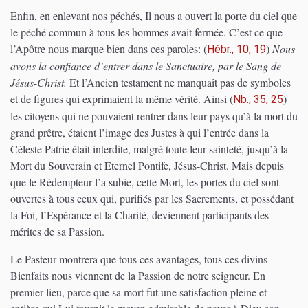
Enfin, en enlevant nos péchés, Il nous a ouvert la porte du ciel que
le péché commun à tous les hommes avait fermée. C’est ce que
l’Apôtre nous marque bien dans ces paroles:
(
)
Nous
Hébr., 10, 19
avons la confiance d’entrer dans le Sanctuaire, par le Sang de
Jésus-Christ.
Et l’Ancien testament ne manquait pas de symboles
et de figures qui exprimaient la même vérité. Ainsi
(
)
Nb., 35, 25
les citoyens qui ne pouvaient rentrer dans leur pays qu’à la mort du
grand prêtre, étaient l’image des Justes à qui l’entrée dans la
Céleste Patrie était interdite, malgré toute leur sainteté, jusqu’à la
Mort du Souverain et Eternel Pontife, Jésus-Christ. Mais depuis
que le Rédempteur l’a subie, cette Mort, les portes du ciel sont
ouvertes à tous ceux qui, purifiés par les Sacrements, et possédant
la Foi, l’Espérance et la Charité, deviennent participants des
mérites de sa Passion.
Le Pasteur montrera que tous ces avantages, tous ces divins
Bienfaits nous viennent de la Passion de notre seigneur. En
premier lieu, parce que sa mort fut une satisfaction pleine et