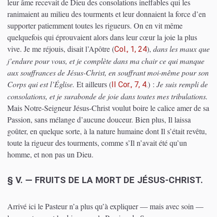
leur âme recevait de Dieu des consolations ineffables qui les
ranimaient au milieu des tourments et leur donnaient la force d’en
supporter patiemment toutes les rigueurs. On en vit même
quelquefois qui éprouvaient alors dans leur cœur la joie la plus
vive. Je me réjouis, disait l’Apôtre
(
)
,
dans les maux que
Col., 1, 24
j’endure pour vous, et je complète dans ma chair ce qui manque
aux souffrances de Jésus-Christ, en souffrant moi-même pour son
Corps qui est l’Église.
Et ailleurs
(
)
:
Je suis rempli de
II Cor., 7, 4.
consolations, et je surabonde de joie dans toutes mes tribulations.
Mais Notre-Seigneur Jésus-Christ voulut boire le calice amer de sa
Passion, sans mélange d’aucune douceur. Bien plus, Il laissa
goûter, en quelque sorte, à la nature humaine dont Il s’était revêtu,
toute la rigueur des tourments, comme s’Il n’avait été qu’un
homme, et non pas un Dieu.
§ V. — FRUITS DE LA MORT DE JÉSUS-CHRIST.
Arrivé ici le Pasteur n’a plus qu’à expliquer — mais avec soin —