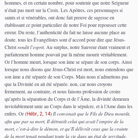
hommes, et en certain nombre, pour soutenir que notre Seigneur
n’était pas mort sur la Croix. Les Apôtres, ces personnages si
saints et si vénérables, ont donc fait preuve de sagesse en
établissant ce point particulier de notre Foi pour repousser cette
erreur. Du reste, l’authenticité du fait ne laisse aucune place au
doute. tous les Évangélistes sont d’accord pour dire que Jésus-
Christ
rendit l’esprit.
Au surplus, notre Sauveur étant vraiment et
parfaitement homme pouvait par là même mourir véritablement.
Or l’homme meurt, lorsque son âme se sépare de son corps. Ainsi
lorsque nous disons que Jésus-Christ est mort, nous entendons que
son âme a été séparée de son Corps. Mais nous n’admettons pas
que la Divinité en ait été séparée. non, car nous croyons
fermement, au contraire, et nous faisons profession de croire
qu’après la séparation du Corps et de l’Âme, la divinité demeura
inviolablement unie au Corps dans le sépulcre, et à l’Ame dans les
enfers. Or
(
)
Il convenait que le Fils de Dieu mourût,
Hébr., 2, 14
afin que par sa mort, Il détruisît celui qui avait l’empire de la
mort, c’est-à-dire le démon, et qu’Il délivrât ceux que la crainte
de la mort tenait pendant toute la vie dans un état de servitude
.