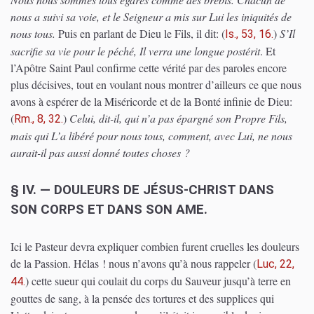
nous a suivi sa voie, et le Seigneur a mis sur Lui les iniquités de
nous tous.
Puis en parlant de Dieu le Fils, il dit:
(
)
S’Il
Is., 53, 16.
sacrifie sa vie pour le péché, Il verra une longue postérit
. Et
l’Apôtre Saint Paul confirme cette vérité par des paroles encore
plus décisives, tout en voulant nous montrer d’ailleurs ce que nous
avons à espérer de la Miséricorde et de la Bonté infinie de Dieu:
(
)
Celui, dit-il, qui n’a pas épargné son Propre Fils,
Rm., 8, 32.
mais qui L’a libéré pour nous tous, comment, avec Lui, ne nous
aurait-il pas aussi donné toutes choses ?
§ IV. — DOULEURS DE JÉSUS-CHRIST DANS
SON CORPS ET DANS SON AME.
Ici le Pasteur devra expliquer combien furent cruelles les douleurs
de la Passion. Hélas ! nous n’avons qu’à nous rappeler
(
Luc, 22,
)
cette sueur qui coulait du corps du Sauveur jusqu’à terre en
44.
gouttes de sang, à la pensée des tortures et des supplices qui