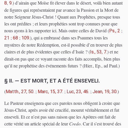
,
)
d’airain que Moïse fit élever dans le désert, voilà bien autant
8
9.
de figures qui représentaient par avance la Passion et la Mort de
notre Seigneur Jésus-Christ ! Quant aux Prophètes, presque tous
les ont prédites ; et leurs prophéties sont trop connues pour que
nous ayons à les rapporter ici. Mais outre celles de David
(
;
Ps., 2
;
;
)
, qui a embrassé dans ses Psaumes tous les
21
68
109.
mystères de notre Rédemption, est-il possible d’en trouver de plus
claires et de plus évidentes que celles d’Isaïe ?
(
)
et ne
Is., 53, 7.
dirait-on pas que ce voyant raconte des faits accomplis, bien plus
qu’il ne prophétise des événements futurs ?
(Hier., Ep., ad Paul.)
§ II. — EST MORT, ET A ÉTÉ ENSEVELI.
(
;
;
;
)
Matth., 27, 50.
Marc, 15, 37.
Luc, 23, 46.
Jean, 19, 30.
Le Pasteur enseignera que ces paroles nous obligent à croire que
Jésus-Christ, après avoir été crucifié, mourut véritablement et fut
enseveli. Et ce n’est pas sans raison que les Apôtres ont fait de
cette vérité un article spécial de leur
Credo
. Car il s’est trouvé des