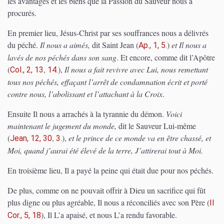
les avantages et les biens que la Passion du Sauveur nous a
procurés.
En premier lieu, Jésus-Christ par ses souffrances nous a délivrés
du péché.
Il nous a aimés,
dit Saint Jean
(
)
et Il nous a
Ap., 1, 5.
lavés de nos péchés dans son sang
. Et encore, comme dit l’Apôtre
(
,
)
,
Il nous a fait revivre avec Lui, nous remettant
Col., 2, 13
14.
tous nos péchés, effaçant l’arrêt de condamnation écrit et porté
contre nous, l’abolissant et l’attachant à la Croix
.
Ensuite Il nous a arrachés à la tyrannie du démon.
Voici
maintenant le jugement du monde,
dit le Sauveur Lui-même
(
,
)
,
et le prince de ce monde va en être chassé, et
Jean, 12, 30
3.
Moi, quand j’aurai été élevé de la terre, J’attirerai tout à Moi.
En troisième lieu, Il a payé la peine qui était due pour nos péchés.
De plus, comme on ne pouvait offrir à Dieu un sacrifice qui fût
plus digne ou plus agréable, Il nous a réconciliés avec son Père
(
II
)
, Il L’a apaisé, et nous L’a rendu favorable.
Cor., 5, 18