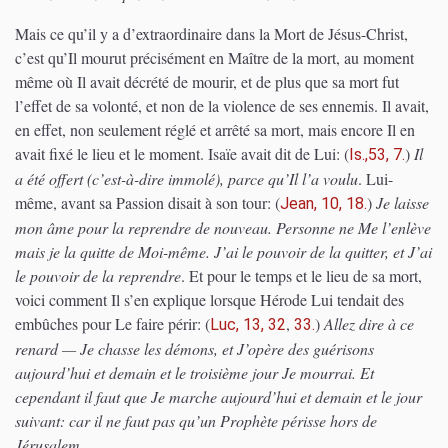
Mais ce qu’il y a d’extraordinaire dans la Mort de Jésus-Christ,
c’est qu’Il mourut précisément en Maître de la mort, au moment
même où Il avait décrété de mourir, et de plus que sa mort fut
l’effet de sa volonté, et non de la violence de ses ennemis. Il avait,
en effet, non seulement réglé et arrêté sa mort, mais encore Il en
avait fixé le lieu et le moment. Isaïe avait dit de Lui:
(
)
Il
Is.,53, 7.
a été offert (c’est-à-dire immolé), parce qu’Il l’a voulu
. Lui-
même, avant sa Passion disait à son tour:
(
)
Je laisse
Jean, 10, 18.
mon âme pour la reprendre de nouveau. Personne ne Me l’enlève
mais je la quitte de Moi-même. J’ai le pouvoir de la quitter, et J’ai
le pouvoir de la reprendre
. Et pour le temps et le lieu de sa mort,
voici comment Il s’en explique lorsque Hérode Lui tendait des
embûches pour Le faire périr:
(
,
)
Allez dire à ce
Luc, 13, 32
33.
renard — Je chasse les démons, et J’opère des guérisons
aujourd’hui et demain et le troisième jour Je mourrai. Et
cependant il faut que Je marche aujourd’hui et demain et le jour
suivant: car il ne faut pas qu’un Prophète périsse hors de
Jérusalem
.