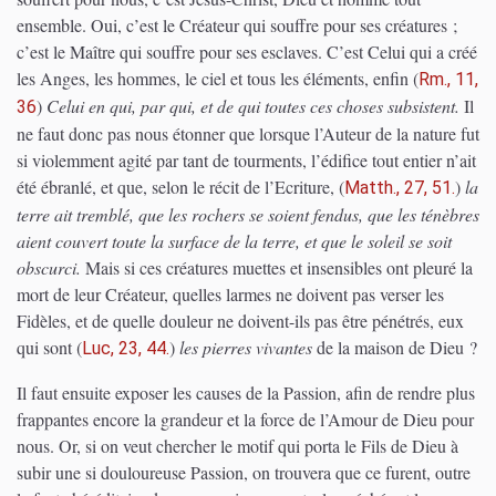
ensemble. Oui, c’est le Créateur qui souffre pour ses créatures ;
c’est le Maître qui souffre pour ses esclaves. C’est Celui qui a créé
les Anges, les hommes, le ciel et tous les éléments, enfin
(
Rm., 11,
)
Celui en qui, par qui, et de qui toutes ces choses subsistent.
Il
36
ne faut donc pas nous étonner que lorsque l’Auteur de la nature fut
si violemment agité par tant de tourments, l’édifice tout entier n’ait
été ébranlé, et que, selon le récit de l’Ecriture,
(
)
la
Matth., 27, 51.
terre ait tremblé, que les rochers se soient fendus, que les ténèbres
aient couvert toute la surface de la terre, et que le soleil se soit
obscurci.
Mais si ces créatures muettes et insensibles ont pleuré la
mort de leur Créateur, quelles larmes ne doivent pas verser les
Fidèles, et de quelle douleur ne doivent-ils pas être pénétrés, eux
qui sont
(
)
les pierres vivantes
de la maison de Dieu ?
Luc, 23, 44.
Il faut ensuite exposer les causes de la Passion, afin de rendre plus
frappantes encore la grandeur et la force de l’Amour de Dieu pour
nous. Or, si on veut chercher le motif qui porta le Fils de Dieu à
subir une si douloureuse Passion, on trouvera que ce furent, outre