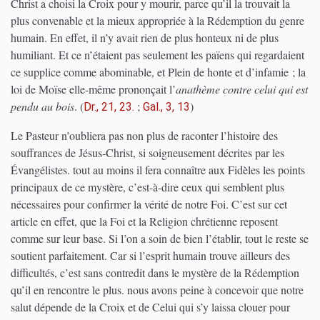
Christ a choisi la Croix pour y mourir, parce qu’il la trouvait la
plus convenable et la mieux appropriée à la Rédemption du genre
humain. En effet, il n’y avait rien de plus honteux ni de plus
humiliant. Et ce n’étaient pas seulement les païens qui regardaient
ce supplice comme abominable, et Plein de honte et d’infamie ; la
loi de Moïse elle-même prononçait l’
anathème contre celui qui est
pendu au bois
.
(
;
)
Dr., 21, 23.
Gal., 3, 13
Le Pasteur n’oubliera pas non plus de raconter l’histoire des
souffrances de Jésus-Christ, si soigneusement décrites par les
Évangélistes. tout au moins il fera connaître aux Fidèles les points
principaux de ce mystère, c’est-à-dire ceux qui semblent plus
nécessaires pour confirmer la vérité de notre Foi. C’est sur cet
article en effet, que la Foi et la Religion chrétienne reposent
comme sur leur base. Si l’on a soin de bien l’établir, tout le reste se
soutient parfaitement. Car si l’esprit humain trouve ailleurs des
difficultés, c’est sans contredit dans le mystère de la Rédemption
qu’il en rencontre le plus. nous avons peine à concevoir que notre
salut dépende de la Croix et de Celui qui s’y laissa clouer pour