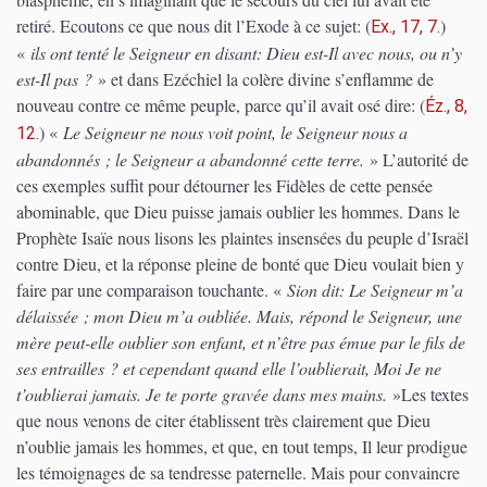
retiré. Ecoutons ce que nous dit l’Exode à ce sujet:
(
)
Ex., 17, 7.
«
ils ont tenté le Seigneur en disant: Dieu est-Il avec nous, ou n’y
est-Il pas ?
» et dans Ezéchiel la colère divine s’enflamme de
nouveau contre ce même peuple, parce qu’il avait osé dire:
(
Éz., 8,
)
«
Le Seigneur ne nous voit point, le Seigneur nous a
12.
abandonnés ; le Seigneur a abandonné cette terre.
» L’autorité de
ces exemples suffit pour détourner les Fidèles de cette pensée
abominable, que Dieu puisse jamais oublier les hommes. Dans le
Prophète Isaïe nous lisons les plaintes insensées du peuple d’Israël
contre Dieu, et la réponse pleine de bonté que Dieu voulait bien y
faire par une comparaison touchante. «
Sion dit: Le Seigneur m’a
délaissée ; mon Dieu m’a oubliée. Mais, répond le Seigneur, une
mère peut-elle oublier son enfant, et n’être pas émue par le fils de
ses entrailles ? et cependant quand elle l’oublierait, Moi Je ne
t’oublierai jamais. Je te porte gravée dans mes mains.
»Les textes
que nous venons de citer établissent très clairement que Dieu
n’oublie jamais les hommes, et que, en tout temps, Il leur prodigue
les témoignages de sa tendresse paternelle. Mais pour convaincre