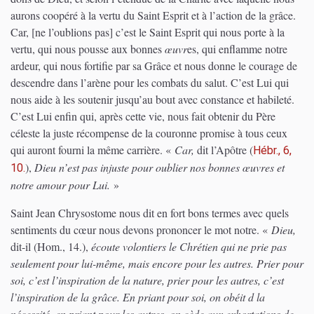
aurons coopéré à la vertu du Saint Esprit et à l’action de la grâce.
Car, [ne l’oublions pas] c’est le Saint Esprit qui nous porte à la
vertu, qui nous pousse aux bonnes
œuvr
es, qui enflamme notre
ardeur, qui nous fortifie par sa Grâce et nous donne le courage de
descendre dans l’arène pour les combats du salut. C’est Lui qui
nous aide à les soutenir jusqu’au bout avec constance et habileté.
C’est Lui enfin qui, après cette vie, nous fait obtenir du Père
céleste la juste récompense de la couronne promise à tous ceux
qui auront fourni la même carrière. «
Car,
dit l’Apôtre
(
Hébr., 6,
)
,
Dieu n’est pas injuste pour oublier nos bonnes œuvres et
10.
notre amour pour Lui.
»
Saint Jean Chrysostome nous dit en fort bons termes avec quels
sentiments du cœur nous devons prononcer le mot notre. «
Dieu,
dit-il
(Hom., 14.)
,
écoute volontiers le Chrétien qui ne prie pas
seulement pour lui-même, mais encore pour les autres. Prier pour
soi, c’est l’inspiration de la nature, prier pour les autres, c’est
l’inspiration de la grâce. En priant pour soi, on obéit d la
nécessité, en priant pour les autres, on cède aux exhortations de