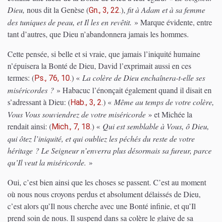
Dieu,
nous dit la Genèse
(
)
,
fit à Adam et à sa femme
Gn., 3, 22.
des tuniques de peau, et Il les en revêtit.
» Marque évidente, entre
tant d’autres, que Dieu n’abandonnera jamais les hommes.
Cette pensée, si belle et si vraie, que jamais l’iniquité humaine
n’épuisera la Bonté de Dieu, David l’exprimait aussi en ces
termes:
(
)
«
La colère de Dieu enchaînera-t-elle ses
Ps., 76, 10.
miséricordes ?
» Habacuc l’énonçait également quand il disait en
s’adressant à Dieu:
(
)
«
Même au temps de votre colère,
Hab., 3, 2.
Vous Vous souviendrez de votre miséricorde
» et Michée la
rendait ainsi:
(
)
«
Qui est semblable à Vous, ô Dieu,
Mich., 7, 18.
qui ôtez l’iniquité, et qui oubliez les péchés du reste de votre
héritage ? Le Seigneur n’enverra plus désormais sa fureur, parce
qu’Il veut la miséricorde.
»
Oui, c’est bien ainsi que les choses se passent. C’est au moment
où nous nous croyons perdus et absolument délaissés de Dieu,
c’est alors qu’Il nous cherche avec une Bonté infinie, et qu’Il
prend soin de nous. Il suspend dans sa colère le glaive de sa