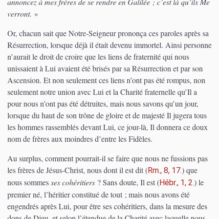
annoncez à mes frères de se rendre en Galilée ; c’est là qu’ils Me
verront.
»
Or, chacun sait que Notre-Seigneur prononça ces paroles après sa
Résurrection, lorsque déjà il était devenu immortel. Ainsi personne
n’aurait le droit de croire que les liens de fraternité qui nous
unissaient à Lui avaient été brisés par sa Résurrection et par son
Ascension. Et non seulement ces liens n’ont pas été rompus, non
seulement notre union avec Lui et la Charité fraternelle qu’Il a
pour nous n’ont pas été détruites, mais nous savons qu’un jour,
lorsque du haut de son trône de gloire et de majesté Il jugera tous
les hommes rassemblés devant Lui, ce jour-là, Il donnera ce doux
nom de frères aux moindres d’entre les Fidèles.
Au surplus, comment pourrait-il se faire que nous ne fussions pas
les frères de Jésus-Christ, nous dont il est dit
(
)
que
Rm., 8, 17.
nous sommes
ses cohéritiers
? Sans doute, Il est
(
)
le
Hébr., 1, 2.
premier né, l’héritier constitué de tout ; mais nous avons été
engendrés après Lui, pour être ses cohéritiers, dans la mesure des
dons de Dieu, et selon l’étendue de la Charité avec laquelle nous