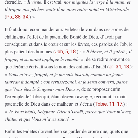
éternelle. «
Il visite,
il est vrai,
nos iniquités la verge à la main, et
Il frappe nos péchés, mais Il ne nous retire point sa Miséricorde
(
)
»
Ps., 88, 34.
II faut donc recommander aux Fidèles de voir dans ces sortes de
châtiments l’effet de la paternelle Bonté de Dieu, d’avoir par
conséquent, et dans le cœur et sur les lèvres, ces paroles de Job, le
plus patient des hommes
(
)
: «
Il blesse, et Il guérit ; Il
Job, 5, 18.
frappe, et sa maint applique le remède
», de se redire souvent ce
que Jérémie écrivait sous le nom des enfants d’Israël
(
)
:
Jr., 31, 18.
«
Vous m’avez frappé, et je me suis instruit, comme un jeune
taureau indompté ; convertissez-moi, et je serai converti, parce
que Vous êtes le Seigneur mon Dieu
», de se proposer enfin
l’exemple de Tobie qui, étant devenu aveugle, reconnut la main
paternelle de Dieu dans ce malheur, et s’écria
(
)
:
Tobie, 11, 17.
«
Je Vous bénis, Seigneur, Dieu d’Israël, parce que Vous m’avez
châtié, et que Vous m’avez sauvé.
»
Enfin les Fidèles doivent bien se garder de croire que, quels que