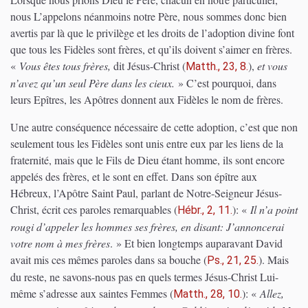
nous L’appelons néanmoins notre Père, nous sommes donc bien
avertis par là que le privilège et les droits de l’adoption divine font
que tous les Fidèles sont frères, et qu’ils doivent s’aimer en frères.
«
Vous êtes tous frères,
dit Jésus-Christ
(
)
,
et vous
Matth., 23, 8.
n’avez qu’un seul Père dans les cieux.
» C’est pourquoi, dans
leurs Epîtres, les Apôtres donnent aux Fidèles le nom de frères.
Une autre conséquence nécessaire de cette adoption, c’est que non
seulement tous les Fidèles sont unis entre eux par les liens de la
fraternité, mais que le Fils de Dieu étant homme, ils sont encore
appelés des frères, et le sont en effet. Dans son épître aux
Hébreux, l’Apôtre Saint Paul, parlant de Notre-Seigneur Jésus-
Christ, écrit ces paroles remarquables
(
)
: «
Il n’a point
Hébr., 2, 11.
rougi d’appeler les hommes ses frères, en disant: J’annoncerai
votre nom à mes frères
. » E
t bien longtemps auparavant David
avait mis ces mêmes paroles dans sa bouche
(
)
. Mais
Ps., 21, 25.
du reste, ne savons-nous pas en quels termes Jésus-Christ Lui-
même s’adresse aux saintes Femmes
(
)
: «
Allez,
Matth., 28, 10.