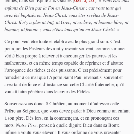
termes, dans son Epître aux Galates
(
)
: «
Vous êtes tous
Gal., 3, 26.
enfants de Dieu par la Foi en Jésus-Christ ; car vous tous qui
avez été baptisés en Jésus-Christ, vous êtes revêtus de Jésus-
Christ. Il n’y a plus ni Juif, ni Grec, ni esclave, ni homme libre, ni
homme, ni femme ; vous n’êtes tous qu’un en Jésus-Christ.
»
Ce point veut être traité et établi avec le plus grand soin. C’est
pourquoi les Pasteurs devront y revenir souvent, comme sur une
vérité bien propre à relever et à encourager les pauvres et les
malheureux, et en même temps capable de réprimer et d’abattre
l’arrogance des riches et des puissants. C’est précisément pour
remédier à ce mal que l’Apôtre Saint Paul revenait si souvent et
avec tant de force et d’instance sur cette Charité fraternelle, qu’il
voulait faire pénétrer dans le cœur des Fidèles.
Souvenez-vous donc, ô Chrétien, au moment d’adresser cette
Prière au Seigneur, que vous devez parler à Dieu comme un enfant
à son père. Dès lors, en la commençant, et en prononçant ces
mots:
Notre Père
, pensez à quelle dignité Dieu dans sa Bonté
infinie a voulu vous élever ! Il vous ordonne de vous présenter