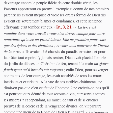
davantage encore le peuple fidèle de cette double vérité, les
Pasteurs apporteront en preuve l’exemple si connu de nos premiers
parents: ils avaient méprisé et violé les ordres formel de Dieu ;ils
avaient été sévèrement blâmés et condamnés, et cette sentence
effrayante était tombée sur eux:
(
)
«
La terre est
Gn., 3, 21.
maudite dans votre travail ; vous n’en tirerez chaque jour votre
nourriture qu’avec un grand labeur. Elle ne produira pour vous
que des épines et des chardons ; et vous vous nourrirez de l’herbe
de la terre.
» Ils avaient été chassés du paradis terrestre ; et pour
leur ôter tout espoir d’y jamais rentrer, Dieu avait placé à l’entrée
du jardin de délices un Chérubin de feu, tenant à la main
un glaive
flamboyant qu’il brandissait toujours
; enfin Dieu, pour se venger
contre eux de leur outrage, les avait accablés de tous les maux
intérieurs et extérieurs. A la vue de ces terribles châtiments, ne
dirait-on pas que c’en est fait de l’homme ? ne croirait-on pas qu’il
est pour toujours dénué de tout secours divin, et réservé à toutes
les misères ? et cependant, au milieu de tant et de si cruelles
preuves de la colère et de la vengeance divines, on vit paraître
comme une lueur de la Bonté de Dieu à leur égard. «
Le Seigneur