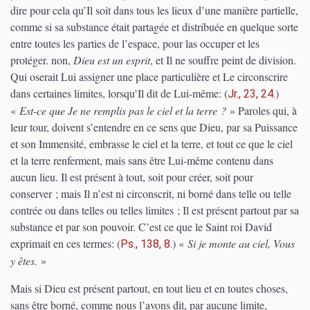
dire pour cela qu’Il soit dans tous les lieux d’une manière partielle,
comme si sa substance était partagée et distribuée en quelque sorte
entre toutes les parties de l’espace, pour las occuper et les
protéger. non,
Dieu est un esprit
, et Il ne souffre peint de division.
Qui oserait Lui assigner une place particulière et Le circonscrire
dans certaines limites, lorsqu’Il dit de Lui-même:
(
)
Jr., 23, 24.
«
Est-ce que Je ne remplis pas le ciel et la terre ?
» Paroles qui, à
leur tour, doivent s’entendre en ce sens que Dieu, par sa Puissance
et son Immensité, embrasse le ciel et la terre, et tout ce que le ciel
et la terre renferment, mais sans être Lui-même contenu dans
aucun lieu. Il est présent à tout, soit pour créer, soit pour
conserver ; mais Il n’est ni circonscrit, ni borné dans telle ou telle
contrée ou dans telles ou telles limites ; Il est présent partout par sa
substance et par son pouvoir. C’est ce que le Saint roi David
exprimait en ces termes:
(
)
«
Si je monte au ciel, Vous
Ps., 138, 8.
y êtes.
»
Mais si Dieu est présent partout, en tout lieu et en toutes choses,
sans être borné, comme nous l’avons dit, par aucune limite,