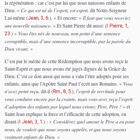
la régénération ; car c’est par lui que nous naissons enfants de
Dieu. «
Ce qui est né de l’esprit, est esprit,
dit Notre-Seigneur
Lui-même
(
)
. » Et encore: «
Il faut que vous receviez
Jean, 3, 6.
une nouvelle naissance
. » E
t Saint Pierre dit aussi:
(
I Pierre, 1,
)
«
Vous êtes nés de nouveau, non point d’une semence
23.
corruptible, mais d’une semence incorruptible, par la parole du
Dieu vivant.
»
C’est par le mérite de cette Rédemption que nous avons reçu le
Saint-Esprit et que nous avons été jugés dignes de la Grâce de
Dieu. C’est ce don aussi qui nous a valu l’être adoptés pour ses
enfants, ainsi que l’Apôtre Saint Paul l’écrit aux Romains. «
Vous
n’avez point reçu,
dit-il
(
)
,
l’esprit de servitude pour
Rm., 8, 5.
vous conduire encore par la crainte, mais vous avez reçu l’esprit
d’adoption des enfants par lequel nous crions: Père, Père !
» et
Saint Jean explique la force et l’efficacité de cette adoption, en
disant
(
)
: «
Considérez quel amour le Père a eu pour
I Jean, 3, 1.
nous, de vouloir que nous soyons appelés, et que nous soyons
vraiment enfants de Dieu.
»