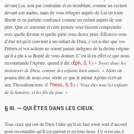
devant Lui, non par contrainte et en tremblant, comme un esclave
devant son maître, mais de vous réfugier auprès de Lui en toute
liberté et en parfaite confiance comme un enfant auprès de son
père. Que ce souvenir et cette pensée vous fassent comprendre
avec quelle ferveur et quelle piété vous devez prier. Efforcez-vous
d’être tel qu’il convient à un enfant de Dieu, c’est-à-dire que vos
Prières et vos actions ne soient jamais indignes de la divine origine
qu’il a plu à sa Bonté de vous donner. C’est là en effet ce que nous
recommande l’Apôtre, quand il dit:
(
)
«
Soyez donc les
Éph., 5, 1.
imitateurs de Dieu, comme des enfants bien aimés.
» Alors on
pourra dire de nous avec vérité ce que le même Apôtre écrivait
aux Thessaloniciens:
(
)
«
Vous êtes tous les enfants
I Thess., 5, 5.
de la lumière, et les fils du jour.
»
§ III. — QUI ÊTES DANS LES CIEUX.
Tous ceux qui ont de Dieu l’idée qu’il en faut avoir sont d’accord
pour reconnaître qu’Il est partout et en tous lieux. Ce n’est pas à