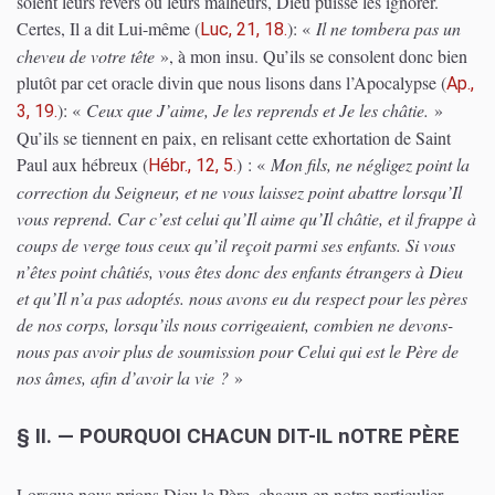
soient leurs revers ou leurs malheurs, Dieu puisse les ignorer.
Certes, Il a dit Lui-même
(
)
: «
Il ne tombera pas un
Luc, 21, 18.
cheveu de votre tête
», à mon insu. Qu’ils se consolent donc bien
plutôt par cet oracle divin que nous lisons dans l’Apocalypse
(
Ap.,
)
: «
Ceux que J’aime, Je les reprends et Je les châtie.
»
3, 19.
Qu’ils se tiennent en paix, en relisant cette exhortation de Saint
Paul aux hébreux
(
)
: «
Mon fils, ne négligez point la
Hébr., 12, 5.
correction du Seigneur, et ne vous laissez point abattre lorsqu’Il
vous reprend. Car c’est celui qu’Il aime qu’Il châtie, et il frappe à
coups de verge tous ceux qu’il reçoit parmi ses enfants. Si vous
n’êtes point châtiés, vous êtes donc des enfants étrangers à Dieu
et qu’Il n’a pas adoptés. nous avons eu du respect pour les pères
de nos corps, lorsqu’ils nous corrigeaient, combien ne devons-
nous pas avoir plus de soumission pour Celui qui est le Père de
nos âmes, afin d’avoir la vie ?
»
§ II. — POURQUOI CHACUN DIT-IL nOTRE PÈRE
Lorsque nous prions Dieu le Père, chacun en notre particulier,