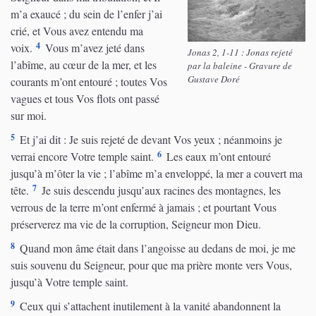
m’a exaucé ; du sein de l’enfer j’ai
crié, et Vous avez entendu ma
4
voix.
Vous m’avez jeté dans
Jonas 2, 1-11 : Jonas rejeté
l’abîme, au cœur de la mer, et les
par la baleine - Gravure de
Gustave Doré
courants m’ont entouré ; toutes Vos
vagues et tous Vos flots ont passé
sur moi.
5
Et j’ai dit : Je suis rejeté de devant Vos yeux ; néanmoins je
6
verrai encore Votre temple saint.
Les eaux m’ont entouré
jusqu’à m’ôter la vie ; l’abîme m’a enveloppé, la mer a couvert ma
7
tête.
Je suis descendu jusqu’aux racines des montagnes, les
verrous de la terre m’ont enfermé à jamais ; et pourtant Vous
préserverez ma vie de la corruption, Seigneur mon Dieu.
8
Quand mon âme était dans l’angoisse au dedans de moi, je me
suis souvenu du Seigneur, pour que ma prière monte vers Vous,
jusqu’à Votre temple saint.
9
Ceux qui s’attachent inutilement à la vanité abandonnent la