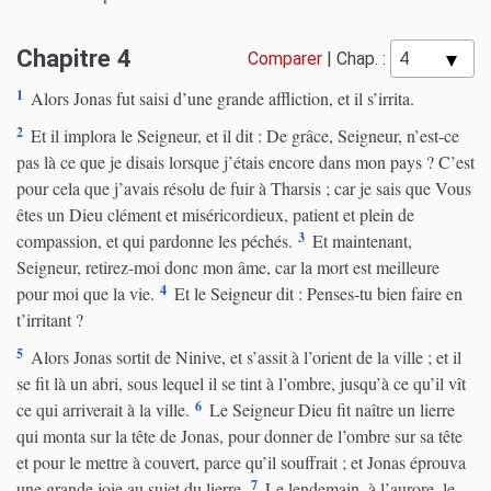
Chapitre 4
Comparer
|
Chap. :
1
Alors Jonas fut saisi d’une grande affliction, et il s’irrita.
2
Et il implora le Seigneur, et il dit : De grâce, Seigneur, n’est-ce
pas là ce que je disais lorsque j’étais encore dans mon pays ? C’est
pour cela que j’avais résolu de fuir à Tharsis ; car je sais que Vous
êtes un Dieu clément et miséricordieux, patient et plein de
3
compassion, et qui pardonne les péchés.
Et maintenant,
Seigneur, retirez-moi donc mon âme, car la mort est meilleure
4
pour moi que la vie.
Et le Seigneur dit : Penses-tu bien faire en
t’irritant ?
5
Alors Jonas sortit de Ninive, et s’assit à l’orient de la ville ; et il
se fit là un abri, sous lequel il se tint à l’ombre, jusqu’à ce qu’il vît
6
ce qui arriverait à la ville.
Le Seigneur Dieu fit naître un lierre
qui monta sur la tête de Jonas, pour donner de l’ombre sur sa tête
et pour le mettre à couvert, parce qu’il souffrait ; et Jonas éprouva
7
une grande joie au sujet du lierre.
Le lendemain, à l’aurore, le