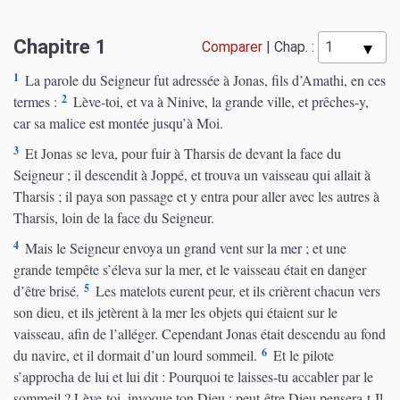
Chapitre 1
Comparer
|
Chap. :
1
La parole du Seigneur fut adressée à Jonas, fils d’Amathi, en ces
2
termes :
Lève-toi, et va à Ninive, la grande ville, et prêches-y,
car sa malice est montée jusqu’à Moi.
3
Et Jonas se leva, pour fuir à Tharsis de devant la face du
Seigneur ; il descendit à Joppé, et trouva un vaisseau qui allait à
Tharsis ; il paya son passage et y entra pour aller avec les autres à
Tharsis, loin de la face du Seigneur.
4
Mais le Seigneur envoya un grand vent sur la mer ; et une
grande tempête s’éleva sur la mer, et le vaisseau était en danger
5
d’être brisé.
Les matelots eurent peur, et ils crièrent chacun vers
son dieu, et ils jetèrent à la mer les objets qui étaient sur le
vaisseau, afin de l’alléger. Cependant Jonas était descendu au fond
6
du navire, et il dormait d’un lourd sommeil.
Et le pilote
s’approcha de lui et lui dit : Pourquoi te laisses-tu accabler par le
sommeil ? Lève-toi, invoque ton Dieu ; peut-être Dieu pensera-t-Il