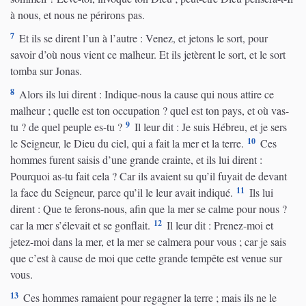
à nous, et nous ne périrons pas.
7
Et ils se dirent l’un à l’autre : Venez, et jetons le sort, pour
savoir d’où nous vient ce malheur. Et ils jetèrent le sort, et le sort
tomba sur Jonas.
8
Alors ils lui dirent : Indique-nous la cause qui nous attire ce
malheur ; quelle est ton occupation ? quel est ton pays, et où vas-
9
tu ? de quel peuple es-tu ?
Il leur dit : Je suis Hébreu, et je sers
10
le Seigneur, le Dieu du ciel, qui a fait la mer et la terre.
Ces
hommes furent saisis d’une grande crainte, et ils lui dirent :
Pourquoi as-tu fait cela ? Car ils avaient su qu’il fuyait de devant
11
la face du Seigneur, parce qu’il le leur avait indiqué.
Ils lui
dirent : Que te ferons-nous, afin que la mer se calme pour nous ?
12
car la mer s’élevait et se gonflait.
Il leur dit : Prenez-moi et
jetez-moi dans la mer, et la mer se calmera pour vous ; car je sais
que c’est à cause de moi que cette grande tempête est venue sur
vous.
13
Ces hommes ramaient pour regagner la terre ; mais ils ne le