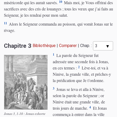
10
miséricorde qui les aurait sauvés.
Mais moi, je Vous offrirai des
sacrifices avec des cris de louanges ; tous les vœux que j’ai faits au
Seigneur, je les rendrai pour mon salut.
11
Alors le Seigneur commanda au poisson, qui vomit Jonas sur le
rivage.
Chapitre 3
Bibliothèque
|
Comparer
|
Chap. :
1
La parole du Seigneur fut
adressée une seconde fois à Jonas,
2
en ces termes :
Lève-toi, et va à
Ninive, la grande ville, et prêches-y
la prédication que Je t’ordonne.
3
Jonas se leva et alla à Ninive,
selon la parole du Seigneur ; or
Ninive était une grande ville, de
4
trois jours de marche.
Et Jonas
Jonas 3, 1-10 : Jonas exhorte
commença à entrer dans la ville