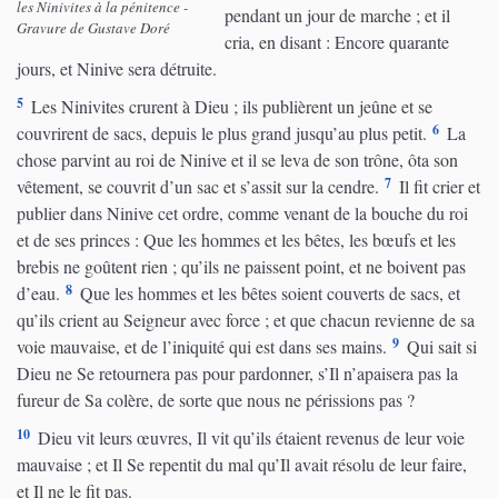
les Ninivites à la pénitence -
pendant un jour de marche ; et il
Gravure de Gustave Doré
cria, en disant : Encore quarante
jours, et Ninive sera détruite.
5
Les Ninivites crurent à Dieu ; ils publièrent un jeûne et se
6
couvrirent de sacs, depuis le plus grand jusqu’au plus petit.
La
chose parvint au roi de Ninive et il se leva de son trône, ôta son
7
vêtement, se couvrit d’un sac et s’assit sur la cendre.
Il fit crier et
publier dans Ninive cet ordre, comme venant de la bouche du roi
et de ses princes : Que les hommes et les bêtes, les bœufs et les
brebis ne goûtent rien ; qu’ils ne paissent point, et ne boivent pas
8
d’eau.
Que les hommes et les bêtes soient couverts de sacs, et
qu’ils crient au Seigneur avec force ; et que chacun revienne de sa
9
voie mauvaise, et de l’iniquité qui est dans ses mains.
Qui sait si
Dieu ne Se retournera pas pour pardonner, s’Il n’apaisera pas la
fureur de Sa colère, de sorte que nous ne périssions pas ?
10
Dieu vit leurs œuvres, Il vit qu’ils étaient revenus de leur voie
mauvaise ; et Il Se repentit du mal qu’Il avait résolu de leur faire,
et Il ne le fit pas.