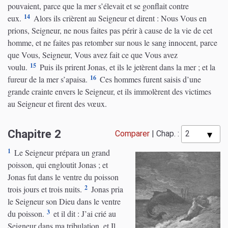
pouvaient, parce que la mer s’élevait et se gonflait contre
14
eux.
Alors ils crièrent au Seigneur et dirent : Nous Vous en
prions, Seigneur, ne nous faites pas périr à cause de la vie de cet
homme, et ne faites pas retomber sur nous le sang innocent, parce
que Vous, Seigneur, Vous avez fait ce que Vous avez
15
voulu.
Puis ils prirent Jonas, et ils le jetèrent dans la mer ; et la
16
fureur de la mer s’apaisa.
Ces hommes furent saisis d’une
grande crainte envers le Seigneur, et ils immolèrent des victimes
au Seigneur et firent des vœux.
Chapitre 2
Comparer
|
Chap. :
1
Le Seigneur prépara un grand
poisson, qui engloutit Jonas ; et
Jonas fut dans le ventre du poisson
2
trois jours et trois nuits.
Jonas pria
le Seigneur son Dieu dans le ventre
3
du poisson.
et il dit : J’ai crié au
Seigneur dans ma tribulation, et Il