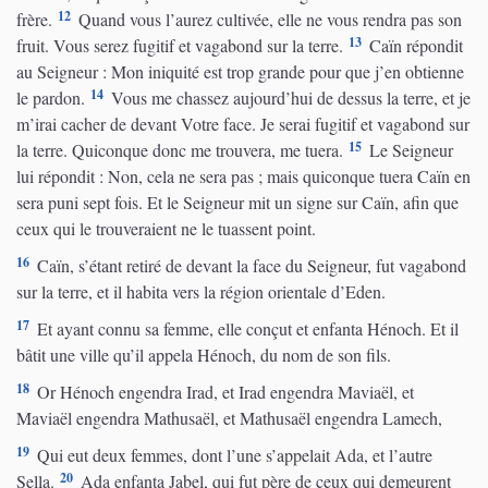
12
frère.
Quand vous l’aurez cultivée, elle ne vous rendra pas son
13
fruit. Vous serez fugitif et vagabond sur la terre.
Caïn répondit
au Seigneur : Mon iniquité est trop grande pour que j’en obtienne
14
le pardon.
Vous me chassez aujourd’hui de dessus la terre, et je
m’irai cacher de devant Votre face. Je serai fugitif et vagabond sur
15
la terre. Quiconque donc me trouvera, me tuera.
Le Seigneur
lui répondit : Non, cela ne sera pas ; mais quiconque tuera Caïn en
sera puni sept fois. Et le Seigneur mit un signe sur Caïn, afin que
ceux qui le trouveraient ne le tuassent point.
16
Caïn, s’étant retiré de devant la face du Seigneur, fut vagabond
sur la terre, et il habita vers la région orientale d’Eden.
17
Et ayant connu sa femme, elle conçut et enfanta Hénoch. Et il
bâtit une ville qu’il appela Hénoch, du nom de son fils.
18
Or Hénoch engendra Irad, et Irad engendra Maviaël, et
Maviaël engendra Mathusaël, et Mathusaël engendra Lamech,
19
Qui eut deux femmes, dont l’une s’appelait Ada, et l’autre
20
Sella.
Ada enfanta Jabel, qui fut père de ceux qui demeurent