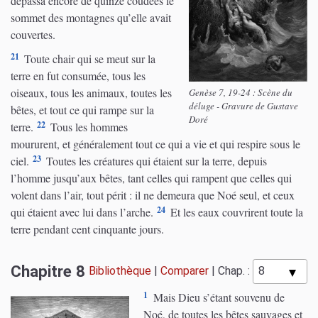
dépassa encore de quinze coudées le
sommet des montagnes qu’elle avait
couvertes.
21
Toute chair qui se meut sur la
terre en fut consumée, tous les
oiseaux, tous les animaux, toutes les
Genèse 7, 19-24 : Scène du
déluge - Gravure de Gustave
bêtes, et tout ce qui rampe sur la
Doré
22
terre.
Tous les hommes
moururent, et généralement tout ce qui a vie et qui respire sous le
23
ciel.
Toutes les créatures qui étaient sur la terre, depuis
l’homme jusqu’aux bêtes, tant celles qui rampent que celles qui
volent dans l’air, tout périt : il ne demeura que Noé seul, et ceux
24
qui étaient avec lui dans l’arche.
Et les eaux couvrirent toute la
terre pendant cent cinquante jours.
Chapitre 8
Bibliothèque
|
Comparer
|
Chap. :
1
Mais Dieu s’étant souvenu de
Noé, de toutes les bêtes sauvages et