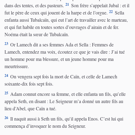
21
dans des tentes, et des pasteurs.
Son frère s’appelait Jubal : et il
22
fut le père de ceux qui jouent de la harpe et de l’orgue.
Sella
enfanta aussi Tubalcaïn, qui eut l’art de travailler avec le marteau,
et qui fut habile en toutes sortes d’ouvrages d’airain et de fer.
Noéma était la sœur de Tubalcaïn.
23
Or Lamech dit a ses femmes Ada et Sella : Femmes de
Lamech, entendez ma voix, écoutez ce que je vais dire : J’ai tué
un homme pour ma blessure, et un jeune homme pour ma
meurtrissure.
24
On vengera sept fois la mort de Caïn, et celle de Lamech
soixante-dix fois sept fois.
25
Adam connut encore sa femme, et elle enfanta un fils, qu’elle
appela Seth, en disant : Le Seigneur m’a donné un autre fils au
lieu d’Abel, que Caïn a tué.
26
Il naquit aussi à Seth un fils, qu’il appela Enos. C’est lui qui
commença d’invoquer le nom du Seigneur.