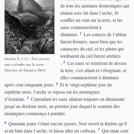
de tous les animaux domestiques qui
étaient avec lui dans l’arche, fit
souffler un vent sur la terre, et les
eaux commencèrent à
2
diminuer.
Les sources de l’abîme
furent fermées, aussi bien que les
cataractes du ciel, et les pluies qui
tombaient du ciel furent arrêtées
Genèse 8, 1-13 : Noé envoie
3
;
Les eaux se retirèrent de dessus
une colombe sur la terre -
la terre, s’en allant et s’éloignant, et
Gravure de Gustave Doré
elles commencèrent à diminuer
4
après cent cinquante jours.
Et le vingt-septième jour du
septième mois, l’arche se reposa sur les montagnes
5
d’Arménie.
Cependant les eaux allaient toujours en diminuant
jusqu’au dixième mois, au premier jour duquel le sommet des
montagnes commença à paraître.
6
Quarante jours s’étant encore passés, Noé ouvrit la fenêtre qu’il
7
avait faite dans l’arche, et laissa aller un corbeau,
Qui étant sorti