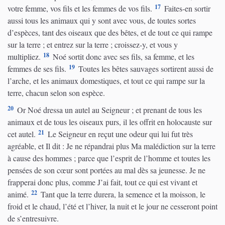
17
votre femme, vos fils et les femmes de vos fils.
Faites-en sortir
aussi tous les animaux qui y sont avec vous, de toutes sortes
d’espèces, tant des oiseaux que des bêtes, et de tout ce qui rampe
sur la terre ; et entrez sur la terre ; croissez-y, et vous y
18
multipliez.
Noé sortit donc avec ses fils, sa femme, et les
19
femmes de ses fils.
Toutes les bêtes sauvages sortirent aussi de
l’arche, et les animaux domestiques, et tout ce qui rampe sur la
terre, chacun selon son espèce.
20
Or Noé dressa un autel au Seigneur ; et prenant de tous les
animaux et de tous les oiseaux purs, il les offrit en holocauste sur
21
cet autel.
Le Seigneur en reçut une odeur qui lui fut très
agréable, et Il dit : Je ne répandrai plus Ma malédiction sur la terre
à cause des hommes ; parce que l’esprit de l’homme et toutes les
pensées de son cœur sont portées au mal dès sa jeunesse. Je ne
frapperai donc plus, comme J’ai fait, tout ce qui est vivant et
22
animé.
Tant que la terre durera, la semence et la moisson, le
froid et le chaud, l’été et l’hiver, la nuit et le jour ne cesseront point
de s’entresuivre.