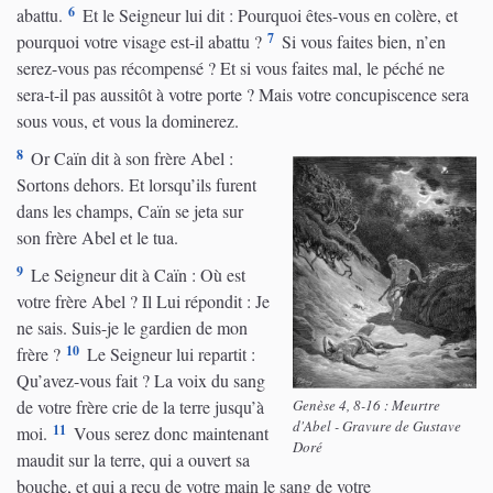
6
abattu.
Et le Seigneur lui dit : Pourquoi êtes-vous en colère, et
7
pourquoi votre visage est-il abattu ?
Si vous faites bien, n’en
serez-vous pas récompensé ? Et si vous faites mal, le péché ne
sera-t-il pas aussitôt à votre porte ? Mais votre concupiscence sera
sous vous, et vous la dominerez.
8
Or Caïn dit à son frère Abel :
Sortons dehors. Et lorsqu’ils furent
dans les champs, Caïn se jeta sur
son frère Abel et le tua.
9
Le Seigneur dit à Caïn : Où est
votre frère Abel ? Il Lui répondit : Je
ne sais. Suis-je le gardien de mon
10
frère ?
Le Seigneur lui repartit :
Qu’avez-vous fait ? La voix du sang
Genèse 4, 8-16 : Meurtre
de votre frère crie de la terre jusqu’à
d'Abel - Gravure de Gustave
11
moi.
Vous serez donc maintenant
Doré
maudit sur la terre, qui a ouvert sa
bouche, et qui a reçu de votre main le sang de votre