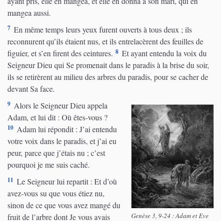
ayant pris, elle en mangea, et elle en donna à son mari, qui en
mangea aussi.
7
En même temps leurs yeux furent ouverts à tous deux ; ils
reconnurent qu’ils étaient nus, et ils entrelacèrent des feuilles de
8
figuier, et s’en firent des ceintures.
Et ayant entendu la voix du
Seigneur Dieu qui Se promenait dans le paradis à la brise du soir,
ils se retirèrent au milieu des arbres du paradis, pour se cacher de
devant Sa face.
9
Alors le Seigneur Dieu appela
Adam, et lui dit : Où êtes-vous ?
10
Adam lui répondit : J’ai entendu
votre voix dans le paradis, et j’ai eu
peur, parce que j’étais nu ; c’est
pourquoi je me suis caché.
11
Le Seigneur lui repartit : Et d’où
avez-vous su que vous étiez nu,
sinon de ce que vous avez mangé du
Genèse 3, 9-24 : Adam et Eve
fruit de l’arbre dont Je vous avais