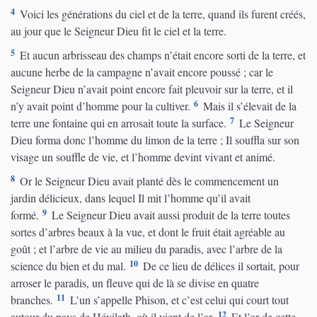
4
Voici les générations du ciel et de la terre, quand ils furent créés,
au jour que le Seigneur Dieu fit le ciel et la terre.
5
Et aucun arbrisseau des champs n’était encore sorti de la terre, et
aucune herbe de la campagne n’avait encore poussé ; car le
Seigneur Dieu n’avait point encore fait pleuvoir sur la terre, et il
6
n’y avait point d’homme pour la cultiver.
Mais il s’élevait de la
7
terre une fontaine qui en arrosait toute la surface.
Le Seigneur
Dieu forma donc l’homme du limon de la terre ; Il souffla sur son
visage un souffle de vie, et l’homme devint vivant et animé.
8
Or le Seigneur Dieu avait planté dès le commencement un
jardin délicieux, dans lequel Il mit l’homme qu’il avait
9
formé.
Le Seigneur Dieu avait aussi produit de la terre toutes
sortes d’arbres beaux à la vue, et dont le fruit était agréable au
goût ; et l’arbre de vie au milieu du paradis, avec l’arbre de la
10
science du bien et du mal.
De ce lieu de délices il sortait, pour
arroser le paradis, un fleuve qui de là se divise en quatre
11
branches.
L’un s’appelle Phison, et c’est celui qui court tout
12
autour du pays de Hévilath, où il vient de l’or.
Et l’or de cette