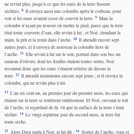
ne revint plus, jusqu’à ce que les eaux de la terre fussent
8
séchées.
Il envoya aussi une colombe après le corbeau, pour
9
voir si les eaux avaient cessé de couvrir la terre.
Mais la
colombe n’ayant pu trouver où mettre le pied, parce que la terre
était toute couverte d’eau, elle revint à lui ; et Noé, étendant la
10
main, la prit et la remit dans l’arche.
Il attendit encore sept
autres jours, et il envoya de nouveau la colombe hors de
11
l’arche.
Elle revint à lui sur le soir, portant dans son bec un
rameau d’olivier, dont les feuilles étaient toutes vertes. Noé
reconnut donc que les eaux s’étaient retirées de dessus la
12
terre.
Il attendit néanmoins encore sept jours ; et il envoya la
colombe, qui ne revint plus à lui.
13
L’an six cent un, au premier jour du premier mois, les eaux qui
étaient sur la terre se retirèrent entièrement. Et Noé, ouvrant le toit
de l’arche, et regardant de là, vit que la surface de la terre s’était
14
séchée.
Le vingt-septième jour du second mois, la terre fut
toute sèche.
15
16
Alors Dieu parla à Noé, et lui dit :
Sortez de l’arche, vous et