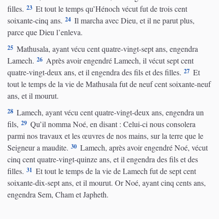
23
filles.
Et tout le temps qu’Hénoch vécut fut de trois cent
24
soixante-cinq ans.
Il marcha avec Dieu, et il ne parut plus,
parce que Dieu l’enleva.
25
Mathusala, ayant vécu cent quatre-vingt-sept ans, engendra
26
Lamech.
Après avoir engendré Lamech, il vécut sept cent
27
quatre-vingt-deux ans, et il engendra des fils et des filles.
Et
tout le temps de la vie de Mathusala fut de neuf cent soixante-neuf
ans, et il mourut.
28
Lamech, ayant vécu cent quatre-vingt-deux ans, engendra un
29
fils,
Qu’il nomma Noé, en disant : Celui-ci nous consolera
parmi nos travaux et les œuvres de nos mains, sur la terre que le
30
Seigneur a maudite.
Lamech, après avoir engendré Noé, vécut
cinq cent quatre-vingt-quinze ans, et il engendra des fils et des
31
filles.
Et tout le temps de la vie de Lamech fut de sept cent
soixante-dix-sept ans, et il mourut. Or Noé, ayant cinq cents ans,
engendra Sem, Cham et Japheth.