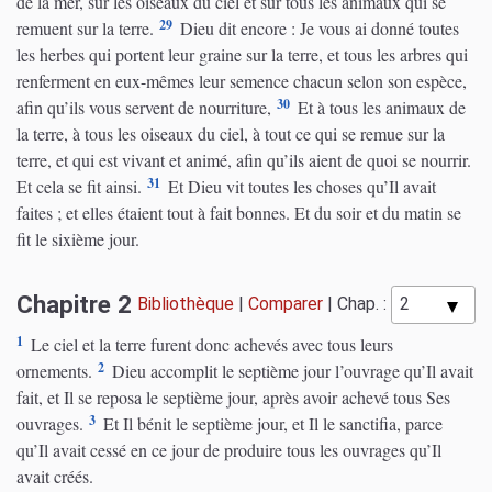
de la mer, sur les oiseaux du ciel et sur tous les animaux qui se
29
remuent sur la terre.
Dieu dit encore : Je vous ai donné toutes
les herbes qui portent leur graine sur la terre, et tous les arbres qui
renferment en eux-mêmes leur semence chacun selon son espèce,
30
afin qu’ils vous servent de nourriture,
Et à tous les animaux de
la terre, à tous les oiseaux du ciel, à tout ce qui se remue sur la
terre, et qui est vivant et animé, afin qu’ils aient de quoi se nourrir.
31
Et cela se fit ainsi.
Et Dieu vit toutes les choses qu’Il avait
faites ; et elles étaient tout à fait bonnes. Et du soir et du matin se
fit le sixième jour.
Chapitre 2
Bibliothèque
|
Comparer
|
Chap. :
1
Le ciel et la terre furent donc achevés avec tous leurs
2
ornements.
Dieu accomplit le septième jour l’ouvrage qu’Il avait
fait, et Il se reposa le septième jour, après avoir achevé tous Ses
3
ouvrages.
Et Il bénit le septième jour, et Il le sanctifia, parce
qu’Il avait cessé en ce jour de produire tous les ouvrages qu’Il
avait créés.