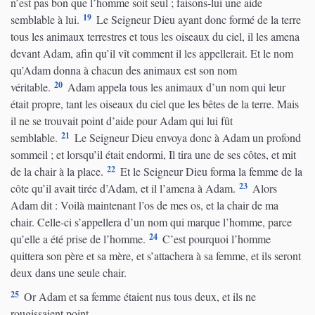
n’est pas bon que l’homme soit seul ; faisons-lui une aide
19
semblable à lui.
Le Seigneur Dieu ayant donc formé de la terre
tous les animaux terrestres et tous les oiseaux du ciel, il les amena
devant Adam, afin qu’il vît comment il les appellerait. Et le nom
qu’Adam donna à chacun des animaux est son nom
20
véritable.
Adam appela tous les animaux d’un nom qui leur
était propre, tant les oiseaux du ciel que les bêtes de la terre. Mais
il ne se trouvait point d’aide pour Adam qui lui fût
21
semblable.
Le Seigneur Dieu envoya donc à Adam un profond
sommeil ; et lorsqu’il était endormi, Il tira une de ses côtes, et mit
22
de la chair à la place.
Et le Seigneur Dieu forma la femme de la
23
côte qu’il avait tirée d’Adam, et il l’amena à Adam.
Alors
Adam dit : Voilà maintenant l’os de mes os, et la chair de ma
chair. Celle-ci s’appellera d’un nom qui marque l’homme, parce
24
qu’elle a été prise de l’homme.
C’est pourquoi l’homme
quittera son père et sa mère, et s’attachera à sa femme, et ils seront
deux dans une seule chair.
25
Or Adam et sa femme étaient nus tous deux, et ils ne
rougissaient point.