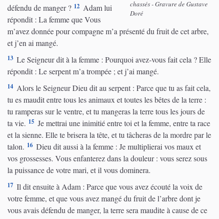
chassés - Gravure de Gustave
12
défendu de manger ?
Adam lui
Doré
répondit : La femme que Vous
m’avez donnée pour compagne m’a présenté du fruit de cet arbre,
et j’en ai mangé.
13
Le Seigneur dit à la femme : Pourquoi avez-vous fait cela ? Elle
répondit : Le serpent m’a trompée ; et j’ai mangé.
14
Alors le Seigneur Dieu dit au serpent : Parce que tu as fait cela,
tu es maudit entre tous les animaux et toutes les bêtes de la terre :
tu ramperas sur le ventre, et tu mangeras la terre tous les jours de
15
ta vie.
Je mettrai une inimitié entre toi et la femme, entre ta race
et la sienne. Elle te brisera la tête, et tu tâcheras de la mordre par le
16
talon.
Dieu dit aussi à la femme : Je multiplierai vos maux et
vos grossesses. Vous enfanterez dans la douleur : vous serez sous
la puissance de votre mari, et il vous dominera.
17
Il dit ensuite à Adam : Parce que vous avez écouté la voix de
votre femme, et que vous avez mangé du fruit de l’arbre dont je
vous avais défendu de manger, la terre sera maudite à cause de ce