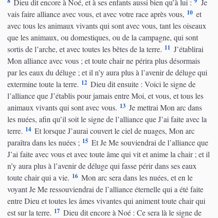
8
9
Dieu dit encore à Noé, et à ses enfants aussi bien qu’à lui :
Je
10
vais faire alliance avec vous, et avec votre race après vous,
et
avec tous les animaux vivants qui sont avec vous, tant les oiseaux
que les animaux, ou domestiques, ou de la campagne, qui sont
11
sortis de l’arche, et avec toutes les bêtes de la terre.
J’établirai
Mon alliance avec vous ; et toute chair ne périra plus désormais
par les eaux du déluge ; et il n’y aura plus à l’avenir de déluge qui
12
extermine toute la terre.
Dieu dit ensuite : Voici le signe de
l’alliance que J’établis pour jamais entre Moi, et vous, et tous les
13
animaux vivants qui sont avec vous.
Je mettrai Mon arc dans
les nuées, afin qu’il soit le signe de l’alliance que J’ai faite avec la
14
terre.
Et lorsque J’aurai couvert le ciel de nuages, Mon arc
15
paraîtra dans les nuées ;
Et Je Me souviendrai de l’alliance que
J’ai faite avec vous et avec toute âme qui vit et anime la chair ; et il
n’y aura plus à l’avenir de déluge qui fasse périr dans ses eaux
16
toute chair qui a vie.
Mon arc sera dans les nuées, et en le
voyant Je Me ressouviendrai de l’alliance éternelle qui a été faite
entre Dieu et toutes les âmes vivantes qui animent toute chair qui
17
est sur la terre.
Dieu dit encore à Noé : Ce sera là le signe de