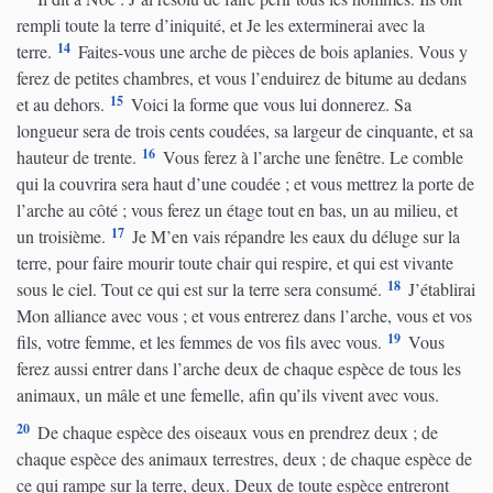
rempli toute la terre d’iniquité, et Je les exterminerai avec la
14
terre.
Faites-vous une arche de pièces de bois aplanies. Vous y
ferez de petites chambres, et vous l’enduirez de bitume au dedans
15
et au dehors.
Voici la forme que vous lui donnerez. Sa
longueur sera de trois cents coudées, sa largeur de cinquante, et sa
16
hauteur de trente.
Vous ferez à l’arche une fenêtre. Le comble
qui la couvrira sera haut d’une coudée ; et vous mettrez la porte de
l’arche au côté ; vous ferez un étage tout en bas, un au milieu, et
17
un troisième.
Je M’en vais répandre les eaux du déluge sur la
terre, pour faire mourir toute chair qui respire, et qui est vivante
18
sous le ciel. Tout ce qui est sur la terre sera consumé.
J’établirai
Mon alliance avec vous ; et vous entrerez dans l’arche, vous et vos
19
fils, votre femme, et les femmes de vos fils avec vous.
Vous
ferez aussi entrer dans l’arche deux de chaque espèce de tous les
animaux, un mâle et une femelle, afin qu’ils vivent avec vous.
20
De chaque espèce des oiseaux vous en prendrez deux ; de
chaque espèce des animaux terrestres, deux ; de chaque espèce de
ce qui rampe sur la terre, deux. Deux de toute espèce entreront