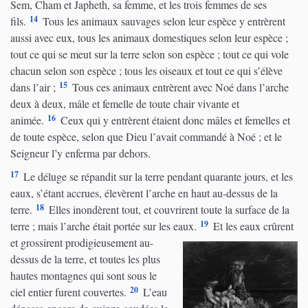
Sem, Cham et Japheth, sa femme, et les trois femmes de ses
14
fils.
Tous les animaux sauvages selon leur espèce y entrèrent
aussi avec eux, tous les animaux domestiques selon leur espèce ;
tout ce qui se meut sur la terre selon son espèce ; tout ce qui vole
chacun selon son espèce ; tous les oiseaux et tout ce qui s’élève
15
dans l’air ;
Tous ces animaux entrèrent avec Noé dans l’arche
deux à deux, mâle et femelle de toute chair vivante et
16
animée.
Ceux qui y entrèrent étaient donc mâles et femelles et
de toute espèce, selon que Dieu l’avait commandé à Noé ; et le
Seigneur l’y enferma par dehors.
17
Le déluge se répandit sur la terre pendant quarante jours, et les
eaux, s’étant accrues, élevèrent l’arche en haut au-dessus de la
18
terre.
Elles inondèrent tout, et couvrirent toute la surface de la
19
terre ; mais l’arche était portée sur les eaux.
Et les eaux crûrent
et grossirent prodigieusement au-
dessus de la terre, et toutes les plus
hautes montagnes qui sont sous le
20
ciel entier furent couvertes.
L’eau