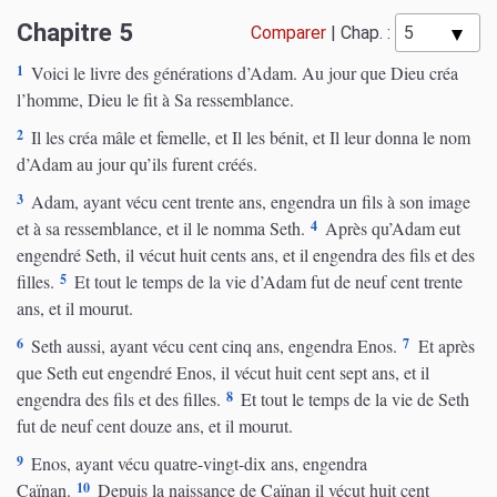
Chapitre 5
Comparer
|
Chap. :
1
Voici le livre des générations d’Adam. Au jour que Dieu créa
l’homme, Dieu le fit à Sa ressemblance.
2
Il les créa mâle et femelle, et Il les bénit, et Il leur donna le nom
d’Adam au jour qu’ils furent créés.
3
Adam, ayant vécu cent trente ans, engendra un fils à son image
4
et à sa ressemblance, et il le nomma Seth.
Après qu’Adam eut
engendré Seth, il vécut huit cents ans, et il engendra des fils et des
5
filles.
Et tout le temps de la vie d’Adam fut de neuf cent trente
ans, et il mourut.
6
7
Seth aussi, ayant vécu cent cinq ans, engendra Enos.
Et après
que Seth eut engendré Enos, il vécut huit cent sept ans, et il
8
engendra des fils et des filles.
Et tout le temps de la vie de Seth
fut de neuf cent douze ans, et il mourut.
9
Enos, ayant vécu quatre-vingt-dix ans, engendra
10
Caïnan.
Depuis la naissance de Caïnan il vécut huit cent