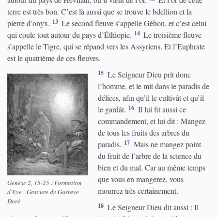
terre est très bon. C’est là aussi que se trouve le bdellion et la
13
pierre d’onyx.
Le second fleuve s’appelle Géhon, et c’est celui
14
qui coule tout autour du pays d’Éthiopie.
Le troisième fleuve
s’appelle le Tigre, qui se répand vers les Assyriens. Et l’Euphrate
est le quatrième de ces fleuves.
15
Le Seigneur Dieu prit donc
l’homme, et le mit dans le paradis de
délices, afin qu’il le cultivât et qu’il
16
le gardât.
Il lui fit aussi ce
commandement, et lui dit : Mangez
de tous les fruits des arbres du
17
paradis.
Mais ne mangez point
du fruit de l’arbre de la science du
bien et du mal. Car au même temps
que vous en mangerez, vous
Genèse 2, 15-25 : Formation
mourrez très certainement.
d'Eve - Gravure de Gustave
Doré
18
Le Seigneur Dieu dit aussi : Il