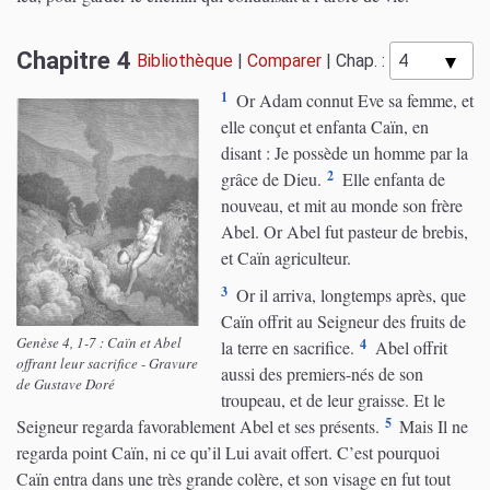
Chapitre 4
Bibliothèque
|
Comparer
|
Chap. :
1
Or Adam connut Eve sa femme, et
elle conçut et enfanta Caïn, en
disant : Je possède un homme par la
2
grâce de Dieu.
Elle enfanta de
nouveau, et mit au monde son frère
Abel. Or Abel fut pasteur de brebis,
et Caïn agriculteur.
3
Or il arriva, longtemps après, que
Caïn offrit au Seigneur des fruits de
Genèse 4, 1-7 : Caïn et Abel
4
la terre en sacrifice.
Abel offrit
offrant leur sacrifice - Gravure
aussi des premiers-nés de son
de Gustave Doré
troupeau, et de leur graisse. Et le
5
Seigneur regarda favorablement Abel et ses présents.
Mais Il ne
regarda point Caïn, ni ce qu’il Lui avait offert. C’est pourquoi
Caïn entra dans une très grande colère, et son visage en fut tout