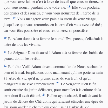
que vous avez fait, et c’est à force de travail que vous en tirerez de
18
quoi vous nourrir pendant toute votre vie.
Elle vous produira
des épines et des ronces, et vous vous nourrirez de l’herbe de la
19
terre.
Vous mangerez votre pain à la sueur de votre visage,
jusqu’à ce que vous retourniez en la terre d’où vous avez été tiré ;
car vous êtes poussière et vous retournerez en poussière.
20
Et Adam donna à sa femme le nom d’Eve, parce qu’elle était la
mère de tous les vivants.
21
Le Seigneur Dieu fit aussi à Adam et à sa femme des habits de
peaux, dont il les revêtit.
22
Et il dit : Voilà Adam devenu comme l’un de Nous, sachant le
bien et le mal. Empêchons donc maintenant qu’il ne porte sa main
à l’arbre de vie, qu’il ne prenne aussi de son fruit, et qu’en
23
mangeant il ne vive éternellement.
Le Seigneur Dieu le fit
sortir ensuite du jardin délicieux, pour travailler à la culture de la
24
terre dont il avait été tiré.
Et l’en ayant chassé, il mit devant le
jardin de délices des Chérubins qui faisaient étinceler une épée de
feu, pour garder le chemin qui conduisait à l’arbre de vie.