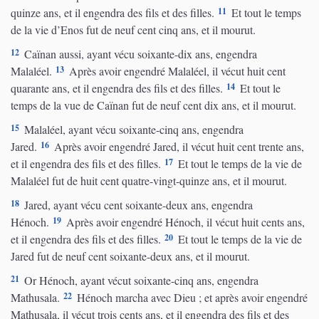
11
quinze ans, et il engendra des fils et des filles.
Et tout le temps
de la vie d’Enos fut de neuf cent cinq ans, et il mourut.
12
Caïnan aussi, ayant vécu soixante-dix ans, engendra
13
Malaléel.
Après avoir engendré Malaléel, il vécut huit cent
14
quarante ans, et il engendra des fils et des filles.
Et tout le
temps de la vue de Caïnan fut de neuf cent dix ans, et il mourut.
15
Malaléel, ayant vécu soixante-cinq ans, engendra
16
Jared.
Après avoir engendré Jared, il vécut huit cent trente ans,
17
et il engendra des fils et des filles.
Et tout le temps de la vie de
Malaléel fut de huit cent quatre-vingt-quinze ans, et il mourut.
18
Jared, ayant vécu cent soixante-deux ans, engendra
19
Hénoch.
Après avoir engendré Hénoch, il vécut huit cents ans,
20
et il engendra des fils et des filles.
Et tout le temps de la vie de
Jared fut de neuf cent soixante-deux ans, et il mourut.
21
Or Hénoch, ayant vécut soixante-cinq ans, engendra
22
Mathusala.
Hénoch marcha avec Dieu ; et après avoir engendré
Mathusala, il vécut trois cents ans, et il engendra des fils et des