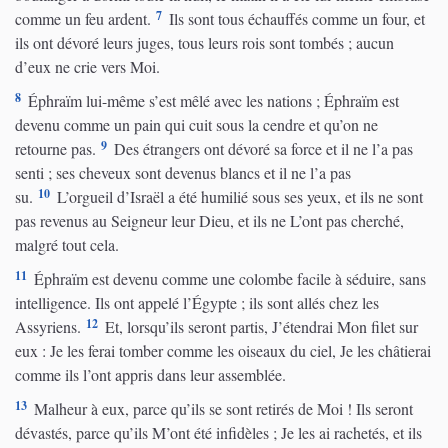
7
comme un feu ardent.
Ils sont tous échauffés comme un four, et
ils ont dévoré leurs juges, tous leurs rois sont tombés ; aucun
d’eux ne crie vers Moi.
8
Éphraïm lui-même s’est mêlé avec les nations ; Éphraïm est
devenu comme un pain qui cuit sous la cendre et qu’on ne
9
retourne pas.
Des étrangers ont dévoré sa force et il ne l’a pas
senti ; ses cheveux sont devenus blancs et il ne l’a pas
10
su.
L’orgueil d’Israël a été humilié sous ses yeux, et ils ne sont
pas revenus au Seigneur leur Dieu, et ils ne L’ont pas cherché,
malgré tout cela.
11
Éphraïm est devenu comme une colombe facile à séduire, sans
intelligence. Ils ont appelé l’Égypte ; ils sont allés chez les
12
Assyriens.
Et, lorsqu’ils seront partis, J’étendrai Mon filet sur
eux : Je les ferai tomber comme les oiseaux du ciel, Je les châtierai
comme ils l’ont appris dans leur assemblée.
13
Malheur à eux, parce qu’ils se sont retirés de Moi ! Ils seront
dévastés, parce qu’ils M’ont été infidèles ; Je les ai rachetés, et ils