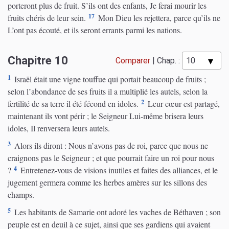
porteront plus de fruit. S’ils ont des enfants, Je ferai mourir les
17
fruits chéris de leur sein.
Mon Dieu les rejettera, parce qu’ils ne
L’ont pas écouté, et ils seront errants parmi les nations.
Chapitre 10
Comparer
|
Chap. :
1
Israël était une vigne touffue qui portait beaucoup de fruits ;
selon l’abondance de ses fruits il a multiplié les autels, selon la
2
fertilité de sa terre il été fécond en idoles.
Leur cœur est partagé,
maintenant ils vont périr ; le Seigneur Lui-même brisera leurs
idoles, Il renversera leurs autels.
3
Alors ils diront : Nous n’avons pas de roi, parce que nous ne
craignons pas le Seigneur ; et que pourrait faire un roi pour nous
4
?
Entretenez-vous de visions inutiles et faites des alliances, et le
jugement germera comme les herbes amères sur les sillons des
champs.
5
Les habitants de Samarie ont adoré les vaches de Béthaven ; son
peuple est en deuil à ce sujet, ainsi que ses gardiens qui avaient