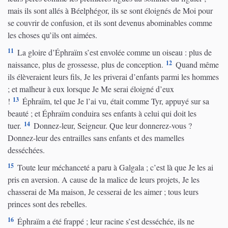
mais ils sont allés à Béelphégor, ils se sont éloignés de Moi pour
se couvrir de confusion, et ils sont devenus abominables comme
les choses qu’ils ont aimées.
11
La gloire d’Éphraïm s’est envolée comme un oiseau : plus de
12
naissance, plus de grossesse, plus de conception.
Quand même
ils élèveraient leurs fils, Je les priverai d’enfants parmi les hommes
; et malheur à eux lorsque Je Me serai éloigné d’eux
13
!
Éphraïm, tel que Je l’ai vu, était comme Tyr, appuyé sur sa
beauté ; et Éphraïm conduira ses enfants à celui qui doit les
14
tuer.
Donnez-leur, Seigneur. Que leur donnerez-vous ?
Donnez-leur des entrailles sans enfants et des mamelles
desséchées.
15
Toute leur méchanceté a paru à Galgala ; c’est là que Je les ai
pris en aversion. A cause de la malice de leurs projets, Je les
chasserai de Ma maison, Je cesserai de les aimer ; tous leurs
princes sont des rebelles.
16
Éphraïm a été frappé ; leur racine s’est desséchée, ils ne