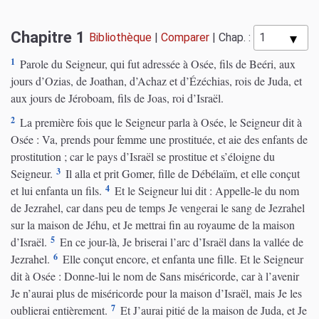
Chapitre 1
Bibliothèque
|
Comparer
|
Chap. :
1
Parole du Seigneur, qui fut adressée à Osée, fils de Beéri, aux
jours d’Ozias, de Joathan, d’Achaz et d’Ézéchias, rois de Juda, et
aux jours de Jéroboam, fils de Joas, roi d’Israël.
2
La première fois que le Seigneur parla à Osée, le Seigneur dit à
Osée : Va, prends pour femme une prostituée, et aie des enfants de
prostitution ; car le pays d’Israël se prostitue et s’éloigne du
3
Seigneur.
Il alla et prit Gomer, fille de Débélaïm, et elle conçut
4
et lui enfanta un fils.
Et le Seigneur lui dit : Appelle-le du nom
de Jezrahel, car dans peu de temps Je vengerai le sang de Jezrahel
sur la maison de Jéhu, et Je mettrai fin au royaume de la maison
5
d’Israël.
En ce jour-là, Je briserai l’arc d’Israël dans la vallée de
6
Jezrahel.
Elle conçut encore, et enfanta une fille. Et le Seigneur
dit à Osée : Donne-lui le nom de Sans miséricorde, car à l’avenir
Je n’aurai plus de miséricorde pour la maison d’Israël, mais Je les
7
oublierai entièrement.
Et J’aurai pitié de la maison de Juda, et Je