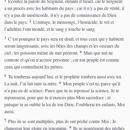
1
Écoutez la parole du Seigneur, enfants d’Israël, car le Seigneur
a un procès avec les habitants du pays ; car il n’y a pas de vérité, il
n’y a pas de miséricorde, il n’y a pas de connaissance de Dieu
2
dans le pays.
L’outrage, le mensonge, l’homicide, le vol et
l’adultère l’ont inondé, et le sang y touche le sang.
3
C’est pourquoi le pays sera en deuil, et tous ceux qui y habitent
seront languissants, avec les bêtes des champs et les oiseaux du
4
ciel ; les poissons même de mer périront.
Mais que nul ne
conteste et qu’on n’accuse personne ; car ton peuple est comme
ceux qui contredisent les prêtres.
5
Tu tomberas aujourd’hui, et le prophète tombera aussi avec toi.
6
La nuit, J’ai fait taire ta mère.
Mon peuple s’est tu, parce qu’il
n’a pas eu de science. Parce que tu as repoussé la science, Je te
repousserai, pour que tu n’exerces plus Mon sacerdoce ; et
puisque tu as oublié la loi de ton Dieu, J’oublierai tes enfants, Moi
aussi.
7
Plus ils se sont multipliés, plus ils ont péché contre Moi ; Je
8
changerai leur gloire en ignominie.
Ils se nourrissent des péchés