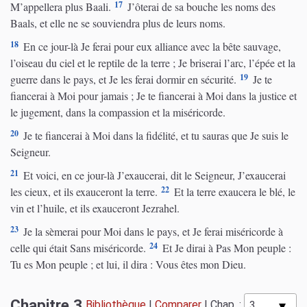
17
M’appellera plus Baali.
J’ôterai de sa bouche les noms des
Baals, et elle ne se souviendra plus de leurs noms.
18
En ce jour-là Je ferai pour eux alliance avec la bête sauvage,
l’oiseau du ciel et le reptile de la terre ; Je briserai l’arc, l’épée et la
19
guerre dans le pays, et Je les ferai dormir en sécurité.
Je te
fiancerai à Moi pour jamais ; Je te fiancerai à Moi dans la justice et
le jugement, dans la compassion et la miséricorde.
20
Je te fiancerai à Moi dans la fidélité, et tu sauras que Je suis le
Seigneur.
21
Et voici, en ce jour-là J’exaucerai, dit le Seigneur, J’exaucerai
22
les cieux, et ils exauceront la terre.
Et la terre exaucera le blé, le
vin et l’huile, et ils exauceront Jezrahel.
23
Je la sèmerai pour Moi dans le pays, et Je ferai miséricorde à
24
celle qui était Sans miséricorde.
Et Je dirai à Pas Mon peuple :
Tu es Mon peuple ; et lui, il dira : Vous êtes mon Dieu.
Chapitre 3
Bibliothèque
|
Comparer
|
Chap. :