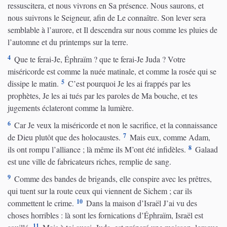
ressuscitera, et nous vivrons en Sa présence. Nous saurons, et
nous suivrons le Seigneur, afin de Le connaître. Son lever sera
semblable à l’aurore, et Il descendra sur nous comme les pluies de
l’automne et du printemps sur la terre.
4
Que te ferai-Je, Éphraïm ? que te ferai-Je Juda ? Votre
miséricorde est comme la nuée matinale, et comme la rosée qui se
5
dissipe le matin.
C’est pourquoi Je les ai frappés par les
prophètes, Je les ai tués par les paroles de Ma bouche, et tes
jugements éclateront comme la lumière.
6
Car Je veux la miséricorde et non le sacrifice, et la connaissance
7
de Dieu plutôt que des holocaustes.
Mais eux, comme Adam,
8
ils ont rompu l’alliance ; là même ils M’ont été infidèles.
Galaad
est une ville de fabricateurs riches, remplie de sang.
9
Comme des bandes de brigands, elle conspire avec les prêtres,
qui tuent sur la route ceux qui viennent de Sichem ; car ils
10
commettent le crime.
Dans la maison d’Israël J’ai vu des
choses horribles : là sont les fornications d’Éphraïm, Israël est
11