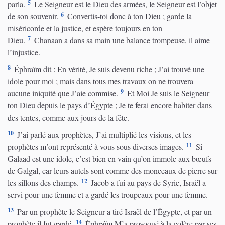
5
parla.
Le Seigneur est le Dieu des armées, le Seigneur est l’objet
6
de son souvenir.
Convertis-toi donc à ton Dieu ; garde la
miséricorde et la justice, et espère toujours en ton
7
Dieu.
Chanaan a dans sa main une balance trompeuse, il aime
l’injustice.
8
Éphraïm dit : En vérité, Je suis devenu riche ; J’ai trouvé une
idole pour moi ; mais dans tous mes travaux on ne trouvera
9
aucune iniquité que J’aie commise.
Et Moi Je suis le Seigneur
ton Dieu depuis le pays d’Égypte ; Je te ferai encore habiter dans
des tentes, comme aux jours de la fête.
10
J’ai parlé aux prophètes, J’ai multiplié les visions, et les
11
prophètes m’ont représenté à vous sous diverses images.
Si
Galaad est une idole, c’est bien en vain qu’on immole aux bœufs
de Galgal, car leurs autels sont comme des monceaux de pierre sur
12
les sillons des champs.
Jacob a fui au pays de Syrie, Israël a
servi pour une femme et a gardé les troupeaux pour une femme.
13
Par un prophète le Seigneur a tiré Israël de l’Égypte, et par un
14
prophète il fut gardé.
Éphraïm M’a provoqué à la colère par ses