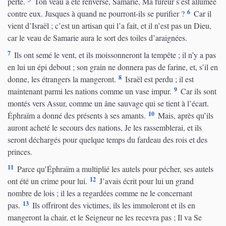
perte.
Ton veau a été renversé, Samarie, Ma fureur s’est allumée
6
contre eux. Jusques à quand ne pourront-ils se purifier ?
Car il
vient d’Israël ; c’est un artisan qui l’a fait, et il n’est pas un Dieu,
car le veau de Samarie aura le sort des toiles d’araignées.
7
Ils ont semé le vent, et ils moissonneront la tempête ; il n’y a pas
en lui un épi debout ; son grain ne donnera pas de farine, et, s’il en
8
donne, les étrangers la mangeront.
Israël est perdu ; il est
9
maintenant parmi les nations comme un vase impur.
Car ils sont
montés vers Assur, comme un âne sauvage qui se tient à l’écart.
10
Éphraïm a donné des présents à ses amants.
Mais, après qu’ils
auront acheté le secours des nations, Je les rassemblerai, et ils
seront déchargés pour quelque temps du fardeau des rois et des
princes.
11
Parce qu’Éphraïm a multiplié les autels pour pécher, ses autels
12
ont été un crime pour lui.
J’avais écrit pour lui un grand
nombre de lois ; il les a regardées comme ne le concernant
13
pas.
Ils offriront des victimes, ils les immoleront et ils en
mangeront la chair, et le Seigneur ne les recevra pas ; Il va Se