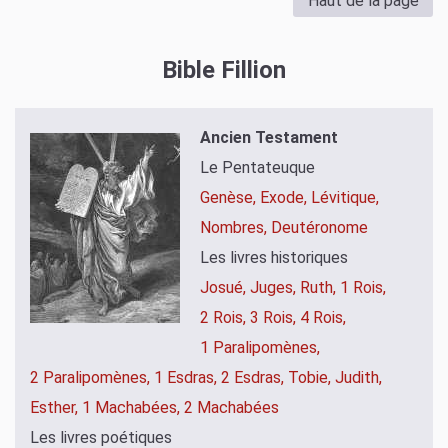
Haut de la page
Bible Fillion
Ancien Testament
Le Pentateuque
Genèse,
Exode,
Lévitique,
Nombres,
Deutéronome
Les livres historiques
Josué,
Juges,
Ruth,
1 Rois,
2 Rois,
3 Rois,
4 Rois,
1 Paralipomènes,
2 Paralipomènes,
1 Esdras,
2 Esdras,
Tobie,
Judith,
Esther,
1 Machabées,
2 Machabées
Les livres poétiques