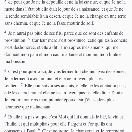
3
de peur que Je ne la dépouille et ne la laisse nue, et que Je ne la
mette dans l’état où elle était le jour de sa naissance, et que Je ne
la rende semblable à un désert, et que Je ne la change en une terre
sans chemin, et que Je ne la fasse mourir de soif.
4
Je n’aurai pas pitié de ses fils, parce que ce sont des enfants de
5
prostitution.
Car leur mère s’est prostituée, celle qui les a conçus
s’est déshonorée, et elle a dit : J’irai après mes amants, qui me
donnent mon pain et mon eau, ma laine et mon lin, mon huile et
ma boisson.
6
C’est pourquoi voici, Je vais fermer ton chemin avec des épines,
Je le fermerai avec un mur, et elle ne trouvera plus ses
7
sentiers.
Elle poursuivra ses amants, et elle ne les atteindra pas ;
elle les cherchera, et elle ne les trouvera pas ; et elle dira : J’irai et
Je retournerai vers mon premier époux, car j’étais alors plus
heureuse que maintenant.
8
Et elle n’a pas su que c’est Moi qui lui donnais le blé, le vin et
l’huile, et qui multipliais pour elle l’argent et l’or qu’ils ont
9
consacrés à Baal.
C’est pourquoi Je changerai, et Je reprendrai