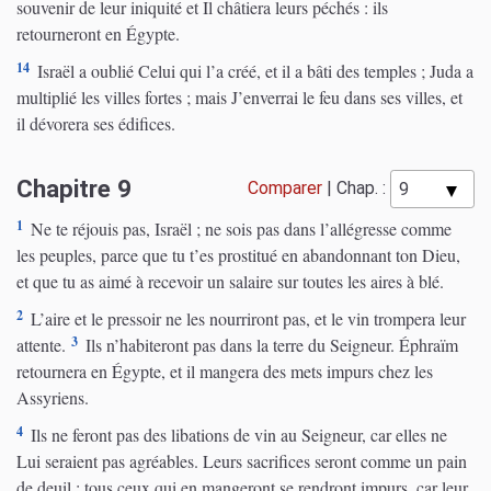
souvenir de leur iniquité et Il châtiera leurs péchés : ils
retourneront en Égypte.
14
Israël a oublié Celui qui l’a créé, et il a bâti des temples ; Juda a
multiplié les villes fortes ; mais J’enverrai le feu dans ses villes, et
il dévorera ses édifices.
Chapitre 9
Comparer
|
Chap. :
1
Ne te réjouis pas, Israël ; ne sois pas dans l’allégresse comme
les peuples, parce que tu t’es prostitué en abandonnant ton Dieu,
et que tu as aimé à recevoir un salaire sur toutes les aires à blé.
2
L’aire et le pressoir ne les nourriront pas, et le vin trompera leur
3
attente.
Ils n’habiteront pas dans la terre du Seigneur. Éphraïm
retournera en Égypte, et il mangera des mets impurs chez les
Assyriens.
4
Ils ne feront pas des libations de vin au Seigneur, car elles ne
Lui seraient pas agréables. Leurs sacrifices seront comme un pain
de deuil ; tous ceux qui en mangeront se rendront impurs, car leur