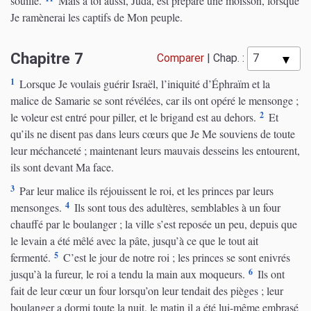
souillé.
Mais à toi aussi, Juda, est préparé une moisson, lorsque
Je ramènerai les captifs de Mon peuple.
Chapitre 7
Comparer
|
Chap. :
1
Lorsque Je voulais guérir Israël, l’iniquité d’Éphraïm et la
malice de Samarie se sont révélées, car ils ont opéré le mensonge ;
2
le voleur est entré pour piller, et le brigand est au dehors.
Et
qu’ils ne disent pas dans leurs cœurs que Je Me souviens de toute
leur méchanceté ; maintenant leurs mauvais desseins les entourent,
ils sont devant Ma face.
3
Par leur malice ils réjouissent le roi, et les princes par leurs
4
mensonges.
Ils sont tous des adultères, semblables à un four
chauffé par le boulanger ; la ville s’est reposée un peu, depuis que
le levain a été mêlé avec la pâte, jusqu’à ce que le tout ait
5
fermenté.
C’est le jour de notre roi ; les princes se sont enivrés
6
jusqu’à la fureur, le roi a tendu la main aux moqueurs.
Ils ont
fait de leur cœur un four lorsqu’on leur tendait des pièges ; leur
boulanger a dormi toute la nuit, le matin il a été lui-même embrasé