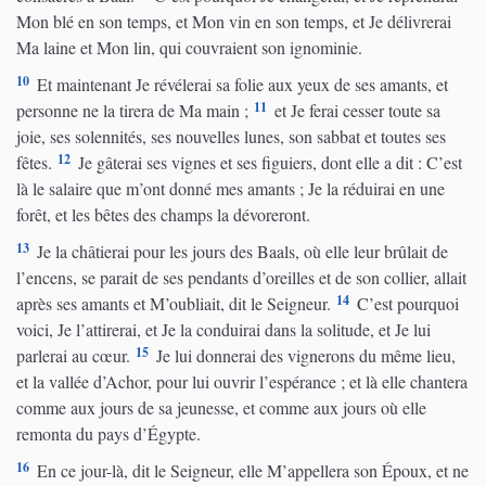
Mon blé en son temps, et Mon vin en son temps, et Je délivrerai
Ma laine et Mon lin, qui couvraient son ignominie.
10
Et maintenant Je révélerai sa folie aux yeux de ses amants, et
11
personne ne la tirera de Ma main ;
et Je ferai cesser toute sa
joie, ses solennités, ses nouvelles lunes, son sabbat et toutes ses
12
fêtes.
Je gâterai ses vignes et ses figuiers, dont elle a dit : C’est
là le salaire que m’ont donné mes amants ; Je la réduirai en une
forêt, et les bêtes des champs la dévoreront.
13
Je la châtierai pour les jours des Baals, où elle leur brûlait de
l’encens, se parait de ses pendants d’oreilles et de son collier, allait
14
après ses amants et M’oubliait, dit le Seigneur.
C’est pourquoi
voici, Je l’attirerai, et Je la conduirai dans la solitude, et Je lui
15
parlerai au cœur.
Je lui donnerai des vignerons du même lieu,
et la vallée d’Achor, pour lui ouvrir l’espérance ; et là elle chantera
comme aux jours de sa jeunesse, et comme aux jours où elle
remonta du pays d’Égypte.
16
En ce jour-là, dit le Seigneur, elle M’appellera son Époux, et ne