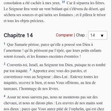
15
consolation a été cachée à mes yeux.
Car il séparera les frères.
Le Seigneur fera venir un vent brûlant qui s’élèvera du désert, qui
séchera ses sources et qui tarira ses fontaines ; et il pillera le trésor
et tous les objets précieux.
Chapitre 14
Comparer
|
Chap. :
1
Que Samarie périsse, parce qu’elle a poussé son Dieu à
l’amertume ! qu’ils périssent par l’épée, que leurs petits enfants
soient écrasés, et les femmes enceintes éventrées !
2
Convertis-toi, Israël, au Seigneur ton Dieu, puisque tu es tombé
3
par ton iniquité.
Apportez avec vous des paroles, et
convertissez-vous au Seigneur ; dites-Lui : Enlevez toutes les
iniquités, recevez le bien, et nous Vous offrirons, au lieu de
taureaux, l’hommage de nos lèvres.
4
Assur ne nous sauvera pas, nous ne monterons pas sur des
chevaux, et nous ne dirons plus : Les œuvres de nos mains sont
nos dieux ; parce que Vous aurez pitié de l’orphelin, qui est chez