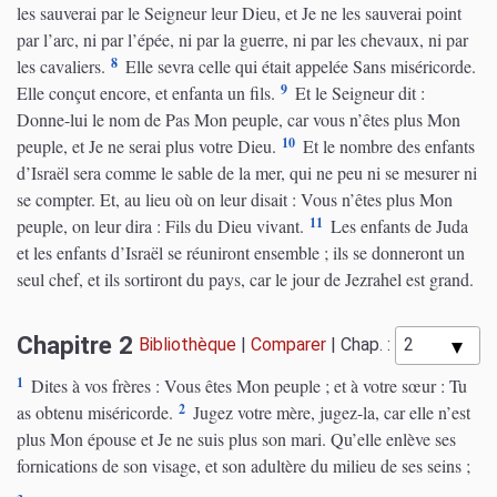
les sauverai par le Seigneur leur Dieu, et Je ne les sauverai point
par l’arc, ni par l’épée, ni par la guerre, ni par les chevaux, ni par
8
les cavaliers.
Elle sevra celle qui était appelée Sans miséricorde.
9
Elle conçut encore, et enfanta un fils.
Et le Seigneur dit :
Donne-lui le nom de Pas Mon peuple, car vous n’êtes plus Mon
10
peuple, et Je ne serai plus votre Dieu.
Et le nombre des enfants
d’Israël sera comme le sable de la mer, qui ne peu ni se mesurer ni
se compter. Et, au lieu où on leur disait : Vous n’êtes plus Mon
11
peuple, on leur dira : Fils du Dieu vivant.
Les enfants de Juda
et les enfants d’Israël se réuniront ensemble ; ils se donneront un
seul chef, et ils sortiront du pays, car le jour de Jezrahel est grand.
Chapitre 2
Bibliothèque
|
Comparer
|
Chap. :
1
Dites à vos frères : Vous êtes Mon peuple ; et à votre sœur : Tu
2
as obtenu miséricorde.
Jugez votre mère, jugez-la, car elle n’est
plus Mon épouse et Je ne suis plus son mari. Qu’elle enlève ses
fornications de son visage, et son adultère du milieu de ses seins ;