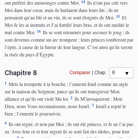
14
ont préféré des mensonges contre Moi.
Ils n’ont pas crié vers
Moi dans leur cœur, mais ils hurlaient dans leurs lits ; ils ne
15
pensaient qu’au blé et au vin, ils se sont éloignés de Moi.
Et
Moi Je les ai instruits et J’ai fortifié leurs bras, et ils ont médité le
16
mal contre Moi.
Ils se sont retournés pour secouer le joug ; ils
sont devenus comme un arc trompeur ; leurs princes tomberont par
l’épée, à cause de la fureur de leur langue. C’est ainsi qu’ils seront
la risée du pays d’Égypte.
Chapitre 8
Comparer
|
Chap. :
1
Mets la trompette à ta bouche ; l’ennemi fond comme un aigle
sur la maison du Seigneur, parce qu’ils ont transgressé Mon
2
alliance et qu’ils ont violé Ma loi.
Ils M’invoqueront : Mon
3
Dieu, nous Vous reconnaissons, nous Israël.
Israël a rejeté le
bien ; l’ennemi le poursuivra.
4
Ils ont régné, et non par Moi ; ils ont été princes, et Je ne l’ai pas
su. Avec leur or et leur argent ils se sont fait des idoles, pour leur
5