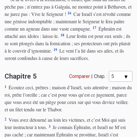
pèche pas ; n’entrez pas à Galgala, ne montez point à Béthaven, et
16
ne jurez pas : Vive le Seigneur !
Car Israël s’est révolté comme
une génisse indomptable ; maintenant le Seigneur le fera paître
17
comme un agneau dans une vaste campagne.
Éphraïm est
18
attaché aux idoles : laisse-le.
Leur festin est pour eux seuls ; ils
se sont plongés dans la fornication ; ses protecteurs ont pris plaisir
19
à le couvrir d’ignominie.
Le vent l’a lié dans ses ailes, et ils
seront confondus à cause de leurs sacrifices.
Chapitre 5
Comparer
|
Chap. :
1
Écoutez ceci, prêtres ; maison d’Israël, sois attentive ; maison du
roi, prête l’oreille ; car c’est pour vous qu’est ce jugement, parce
que vous avez été un piège pour ceux sur qui vous deviez veiller,
et un filet tendu sur le Thabor.
2
Vous avez détourné au loin les victimes, et c’est Moi qui suis
3
leur instructeur à tous.
Je connais Éphraïm, et Israël ne M’est
pas caché ; car maintenant Éphraïm se prostitue, Israël s’est