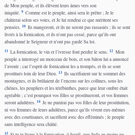
de Mon peuple, et ils élèvent leurs âmes vers son
9
iniquité.
Comme est le peuple, ainsi sera le prêtre ; Je le
châtierai selon ses voies, et Je lui rendrai ce que méritent ses
10
pensées.
Ils mangeront, et ils ne seront pas rassasiés ; ils se sont
livrés à la fornication, et ils n’ont pas cessé, parce qu’ils ont
abandonné le Seigneur et n’ont pas gardé Sa loi.
11
12
La fornication, le vin et l’ivresse font perdre le sens.
Mon
peuple a interrogé un morceau de bois, et son bâton lui a annoncé
l’avenir ; car l’esprit de fornication les a trompés, et ils se sont
13
prostitués loin de leur Dieu.
Ils sacrifiaient sur le sommet des
montagnes, et ils brûlaient de l’encens sur les collines, sous les
chênes, les peupliers et les térébinthes, parce que leur ombre était
agréable ; c’est pourquoi vos filles se prostitueront, et vos femmes
14
seront adultères.
Je ne punirai pas vos filles de leur prostitution,
ni vos femmes de leurs adultères, parce qu’ils vivent eux-mêmes
avec des courtisanes, et sacrifient avec des efféminés ; le peuple
sans intelligence sera châtié.
15
Si tu te livres à la fornication, ô Israël, que Juda au moins ne