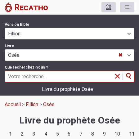
Recatho
Version Bible
Fillion
Livre
Osée
✖
Que recherchez-vous ?
|
Livre du prophète Osée
Accueil
>
Fillion
>
Osée
Livre du prophète Osée
1
2
3
4
5
6
7
8
9
10
11