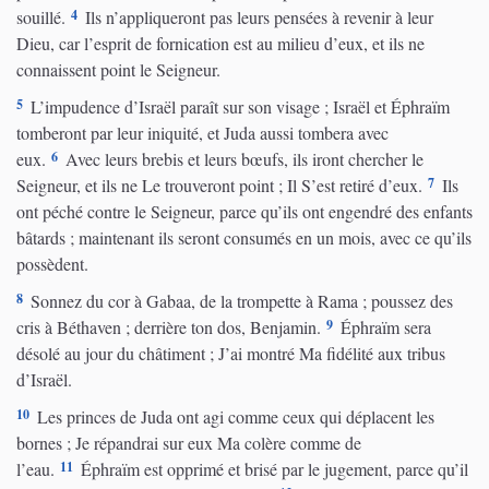
4
souillé.
Ils n’appliqueront pas leurs pensées à revenir à leur
Dieu, car l’esprit de fornication est au milieu d’eux, et ils ne
connaissent point le Seigneur.
5
L’impudence d’Israël paraît sur son visage ; Israël et Éphraïm
tomberont par leur iniquité, et Juda aussi tombera avec
6
eux.
Avec leurs brebis et leurs bœufs, ils iront chercher le
7
Seigneur, et ils ne Le trouveront point ; Il S’est retiré d’eux.
Ils
ont péché contre le Seigneur, parce qu’ils ont engendré des enfants
bâtards ; maintenant ils seront consumés en un mois, avec ce qu’ils
possèdent.
8
Sonnez du cor à Gabaa, de la trompette à Rama ; poussez des
9
cris à Béthaven ; derrière ton dos, Benjamin.
Éphraïm sera
désolé au jour du châtiment ; J’ai montré Ma fidélité aux tribus
d’Israël.
10
Les princes de Juda ont agi comme ceux qui déplacent les
bornes ; Je répandrai sur eux Ma colère comme de
11
l’eau.
Éphraïm est opprimé et brisé par le jugement, parce qu’il