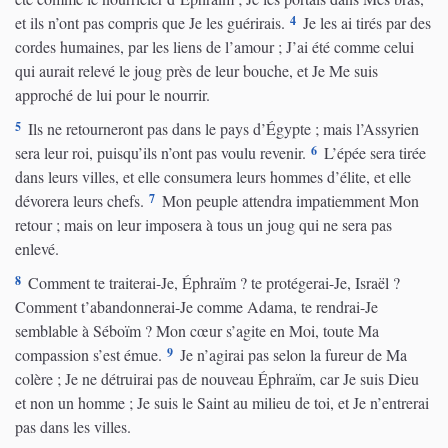
4
et ils n’ont pas compris que Je les guérirais.
Je les ai tirés par des
cordes humaines, par les liens de l’amour ; J’ai été comme celui
qui aurait relevé le joug près de leur bouche, et Je Me suis
approché de lui pour le nourrir.
5
Ils ne retourneront pas dans le pays d’Égypte ; mais l’Assyrien
6
sera leur roi, puisqu’ils n’ont pas voulu revenir.
L’épée sera tirée
dans leurs villes, et elle consumera leurs hommes d’élite, et elle
7
dévorera leurs chefs.
Mon peuple attendra impatiemment Mon
retour ; mais on leur imposera à tous un joug qui ne sera pas
enlevé.
8
Comment te traiterai-Je, Éphraïm ? te protégerai-Je, Israël ?
Comment t’abandonnerai-Je comme Adama, te rendrai-Je
semblable à Séboïm ? Mon cœur s’agite en Moi, toute Ma
9
compassion s’est émue.
Je n’agirai pas selon la fureur de Ma
colère ; Je ne détruirai pas de nouveau Éphraïm, car Je suis Dieu
et non un homme ; Je suis le Saint au milieu de toi, et Je n’entrerai
pas dans les villes.