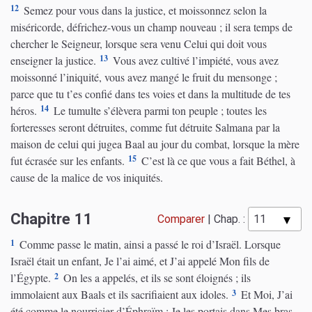
12
Semez pour vous dans la justice, et moissonnez selon la
miséricorde, défrichez-vous un champ nouveau ; il sera temps de
chercher le Seigneur, lorsque sera venu Celui qui doit vous
13
enseigner la justice.
Vous avez cultivé l’impiété, vous avez
moissonné l’iniquité, vous avez mangé le fruit du mensonge ;
parce que tu t’es confié dans tes voies et dans la multitude de tes
14
héros.
Le tumulte s’élèvera parmi ton peuple ; toutes les
forteresses seront détruites, comme fut détruite Salmana par la
maison de celui qui jugea Baal au jour du combat, lorsque la mère
15
fut écrasée sur les enfants.
C’est là ce que vous a fait Béthel, à
cause de la malice de vos iniquités.
Chapitre 11
Comparer
|
Chap. :
1
Comme passe le matin, ainsi a passé le roi d’Israël. Lorsque
Israël était un enfant, Je l’ai aimé, et J’ai appelé Mon fils de
2
l’Égypte.
On les a appelés, et ils se sont éloignés ; ils
3
immolaient aux Baals et ils sacrifiaient aux idoles.
Et Moi, J’ai
été comme le nourricier d’Éphraïm ; Je les portais dans Mes bras,