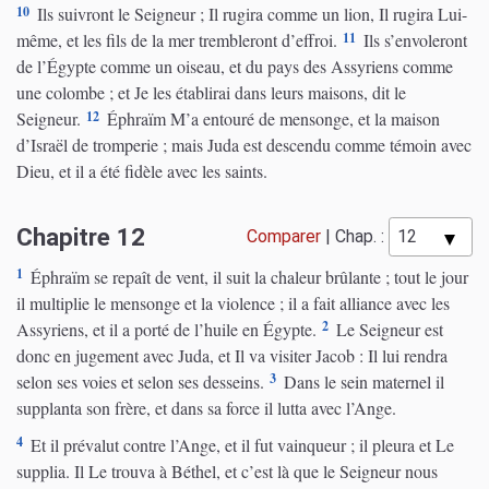
10
Ils suivront le Seigneur ; Il rugira comme un lion, Il rugira Lui-
11
même, et les fils de la mer trembleront d’effroi.
Ils s’envoleront
de l’Égypte comme un oiseau, et du pays des Assyriens comme
une colombe ; et Je les établirai dans leurs maisons, dit le
12
Seigneur.
Éphraïm M’a entouré de mensonge, et la maison
d’Israël de tromperie ; mais Juda est descendu comme témoin avec
Dieu, et il a été fidèle avec les saints.
Chapitre 12
Comparer
|
Chap. :
1
Éphraïm se repaît de vent, il suit la chaleur brûlante ; tout le jour
il multiplie le mensonge et la violence ; il a fait alliance avec les
2
Assyriens, et il a porté de l’huile en Égypte.
Le Seigneur est
donc en jugement avec Juda, et Il va visiter Jacob : Il lui rendra
3
selon ses voies et selon ses desseins.
Dans le sein maternel il
supplanta son frère, et dans sa force il lutta avec l’Ange.
4
Et il prévalut contre l’Ange, et il fut vainqueur ; il pleura et Le
supplia. Il Le trouva à Béthel, et c’est là que le Seigneur nous