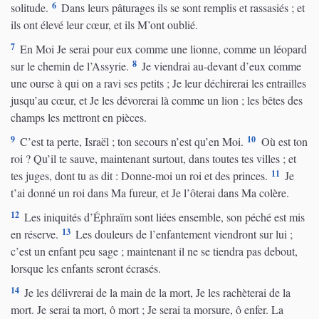
6
solitude.
Dans leurs pâturages ils se sont remplis et rassasiés ; et
ils ont élevé leur cœur, et ils M’ont oublié.
7
En Moi Je serai pour eux comme une lionne, comme un léopard
8
sur le chemin de l’Assyrie.
Je viendrai au-devant d’eux comme
une ourse à qui on a ravi ses petits ; Je leur déchirerai les entrailles
jusqu’au cœur, et Je les dévorerai là comme un lion ; les bêtes des
champs les mettront en pièces.
9
10
C’est ta perte, Israël ; ton secours n’est qu’en Moi.
Où est ton
roi ? Qu’il te sauve, maintenant surtout, dans toutes tes villes ; et
11
tes juges, dont tu as dit : Donne-moi un roi et des princes.
Je
t’ai donné un roi dans Ma fureur, et Je l’ôterai dans Ma colère.
12
Les iniquités d’Éphraïm sont liées ensemble, son péché est mis
13
en réserve.
Les douleurs de l’enfantement viendront sur lui ;
c’est un enfant peu sage ; maintenant il ne se tiendra pas debout,
lorsque les enfants seront écrasés.
14
Je les délivrerai de la main de la mort, Je les rachèterai de la
mort. Je serai ta mort, ô mort ; Je serai ta morsure, ô enfer. La