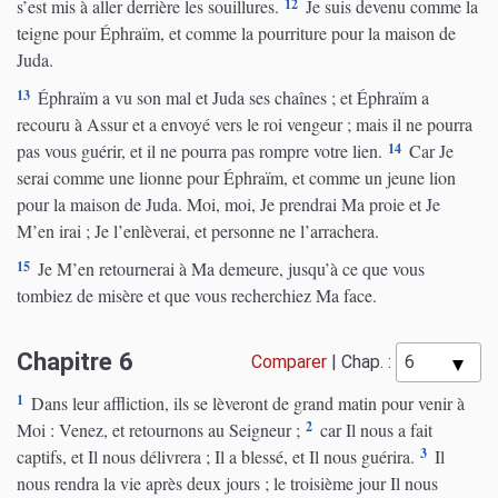
12
s’est mis à aller derrière les souillures.
Je suis devenu comme la
teigne pour Éphraïm, et comme la pourriture pour la maison de
Juda.
13
Éphraïm a vu son mal et Juda ses chaînes ; et Éphraïm a
recouru à Assur et a envoyé vers le roi vengeur ; mais il ne pourra
14
pas vous guérir, et il ne pourra pas rompre votre lien.
Car Je
serai comme une lionne pour Éphraïm, et comme un jeune lion
pour la maison de Juda. Moi, moi, Je prendrai Ma proie et Je
M’en irai ; Je l’enlèverai, et personne ne l’arrachera.
15
Je M’en retournerai à Ma demeure, jusqu’à ce que vous
tombiez de misère et que vous recherchiez Ma face.
Chapitre 6
Comparer
|
Chap. :
1
Dans leur affliction, ils se lèveront de grand matin pour venir à
2
Moi : Venez, et retournons au Seigneur ;
car Il nous a fait
3
captifs, et Il nous délivrera ; Il a blessé, et Il nous guérira.
Il
nous rendra la vie après deux jours ; le troisième jour Il nous