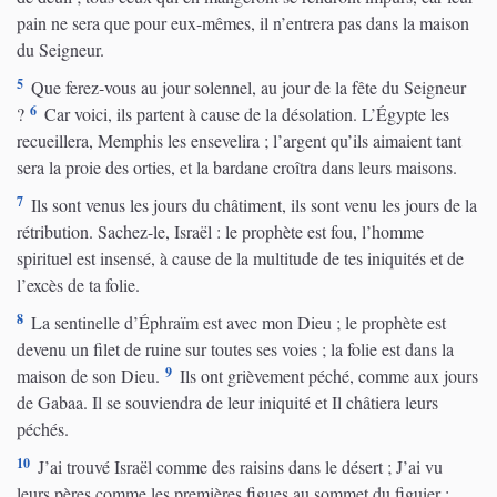
pain ne sera que pour eux-mêmes, il n’entrera pas dans la maison
du Seigneur.
5
Que ferez-vous au jour solennel, au jour de la fête du Seigneur
6
?
Car voici, ils partent à cause de la désolation. L’Égypte les
recueillera, Memphis les ensevelira ; l’argent qu’ils aimaient tant
sera la proie des orties, et la bardane croîtra dans leurs maisons.
7
Ils sont venus les jours du châtiment, ils sont venu les jours de la
rétribution. Sachez-le, Israël : le prophète est fou, l’homme
spirituel est insensé, à cause de la multitude de tes iniquités et de
l’excès de ta folie.
8
La sentinelle d’Éphraïm est avec mon Dieu ; le prophète est
devenu un filet de ruine sur toutes ses voies ; la folie est dans la
9
maison de son Dieu.
Ils ont grièvement péché, comme aux jours
de Gabaa. Il se souviendra de leur iniquité et Il châtiera leurs
péchés.
10
J’ai trouvé Israël comme des raisins dans le désert ; J’ai vu
leurs pères comme les premières figues au sommet du figuier ;