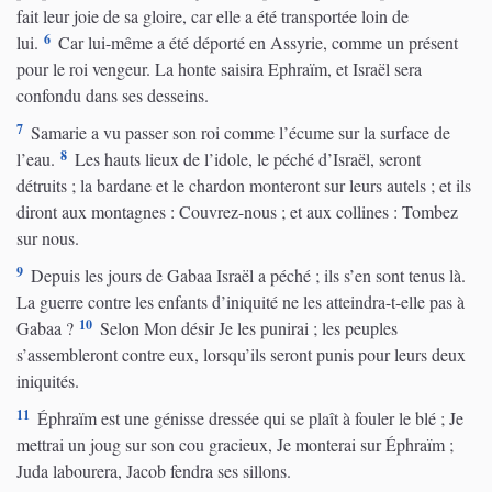
fait leur joie de sa gloire, car elle a été transportée loin de
6
lui.
Car lui-même a été déporté en Assyrie, comme un présent
pour le roi vengeur. La honte saisira Ephraïm, et Israël sera
confondu dans ses desseins.
7
Samarie a vu passer son roi comme l’écume sur la surface de
8
l’eau.
Les hauts lieux de l’idole, le péché d’Israël, seront
détruits ; la bardane et le chardon monteront sur leurs autels ; et ils
diront aux montagnes : Couvrez-nous ; et aux collines : Tombez
sur nous.
9
Depuis les jours de Gabaa Israël a péché ; ils s’en sont tenus là.
La guerre contre les enfants d’iniquité ne les atteindra-t-elle pas à
10
Gabaa ?
Selon Mon désir Je les punirai ; les peuples
s’assembleront contre eux, lorsqu’ils seront punis pour leurs deux
iniquités.
11
Éphraïm est une génisse dressée qui se plaît à fouler le blé ; Je
mettrai un joug sur son cou gracieux, Je monterai sur Éphraïm ;
Juda labourera, Jacob fendra ses sillons.