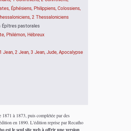
ates,
Éphésiens,
Philippiens,
Colossiens,
hessaloniciens,
2 Thessaloniciens
 Épîtres pastorales
te,
Philémon,
Hébreux
1 Jean,
2 Jean,
3 Jean,
Jude,
Apocalypse
de 1871 à 1873, puis complétée par des
dition en 1890. L'édition reprise par Recatho
o est le seul site web à offrir une version