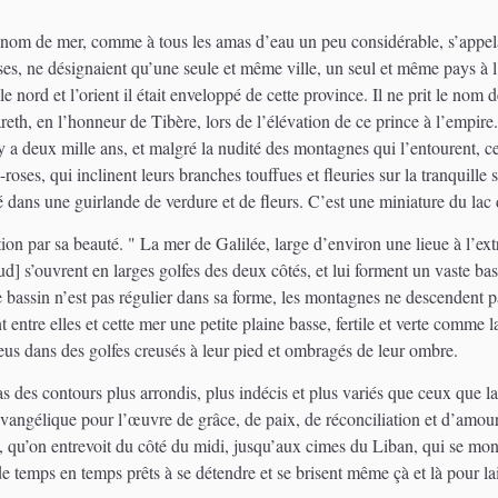
e nom de mer, comme à tous les amas d’eau un peu considérable, s’appe
ses, ne désignaient qu’une seule et même ville, un seul et même pays à l
le nord et l’orient il était enveloppé de cette province. Il ne prit le nom
reth, en l’honneur de Tibère, lors de l’élévation de ce prince à l’empire.
y a deux mille ans, et malgré la nudité des montagnes qui l’entourent, c
roses, qui inclinent leurs branches touffues et fleuries sur la tranquille 
 dans une guirlande de verdure et de fleurs. C’est une miniature du
tion par sa beauté. " La mer de Galilée, large d’environ une lieue à l’ext
d] s’ouvrent en larges golfes des deux côtés, et lui forment un vaste bas
e bassin n’est pas régulier dans sa forme, les montagnes ne descendent pa
t entre elles et cette mer une petite plaine basse, fertile et verte comme l
bleus dans des golfes creusés à leur pied et ombragés de leur ombre.
s des contours plus arrondis, plus indécis et plus variés que ceux que la
vangélique pour l’œuvre de grâce, de paix, de réconciliation et d’amour q
 qu’on entrevoit du côté du midi, jusqu’aux cimes du Liban, qui se mon
e temps en temps prêts à se détendre et se brisent même çà et là pour lai