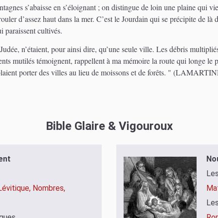
tagnes s’abaisse en s’éloignant ; on distingue de loin une plaine qui vient
ler d’assez haut dans la mer. C’est le Jourdain qui se précipite de là d
 paraissent cultivés.
udée, n’étaient, pour ainsi dire, qu’une seule ville. Les débris multipliés
nts mutilés témoignent, rappellent à ma mémoire la route qui longe le 
aient porter des villes au lieu de moissons et de forêts. " (LAMARTIN
Bible Glaire & Vigouroux
ent
No
Les
Lévitique,
Nombres,
Mat
Les
iques
Ro