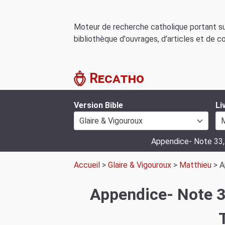
Moteur de recherche catholique portant sur
bibliothèque d'ouvrages, d'articles et de c
Recatho
Version Bible
Li
Glaire & Vigouroux
M
Appendice- Note 33
Accueil
>
Glaire & Vigouroux
>
Matthieu
> A
Appendice- Note 