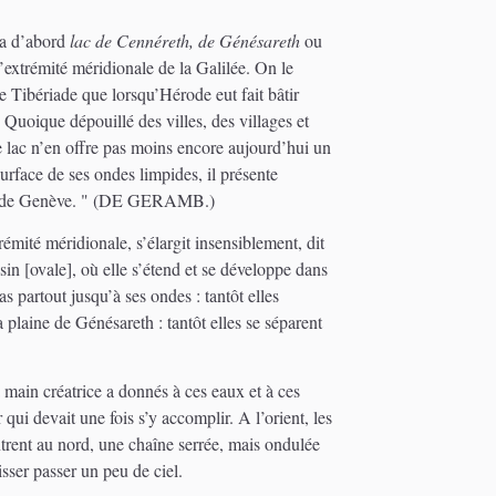
la d’abord
lac de Cennéreth, de Génésareth
ou
’extrémité méridionale de la Galilée. On le
 de Tibériade que lorsqu’Hérode eut fait bâtir
 Quoique dépouillé des villes, des villages et
e lac n’en offre pas moins encore aujourd’hui un
surface de ses ondes limpides, il présente
 lac de Genève. " (DE GERAMB.)
rémité méridionale, s’élargit insensiblement, dit
sin [ovale], où elle s’étend et se développe dans
s partout jusqu’à ses ondes : tantôt elles
a plaine de Génésareth : tantôt elles se séparent
 main créatrice a donnés à ces eaux et à ces
ui devait une fois s’y accomplir. A l’orient, les
trent au nord, une chaîne serrée, mais ondulée
sser passer un peu de ciel.