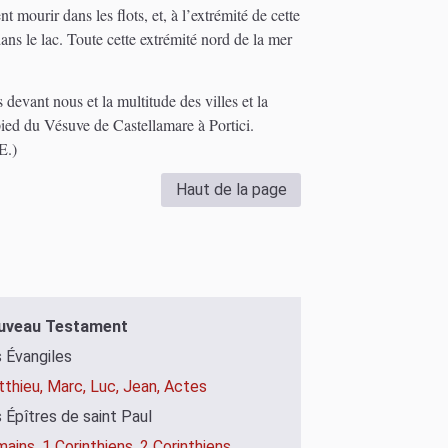
 mourir dans les flots, et, à l’extrémité de cette
ans le lac. Toute cette extrémité nord de la mer
 devant nous et la multitude des villes et la
pied du Vésuve de Castellamare à Portici.
E.)
Haut de la page
uveau Testament
 Évangiles
thieu,
Marc,
Luc,
Jean,
Actes
 Épîtres de saint Paul
mains,
1 Corinthiens,
2 Corinthiens,