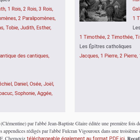
th,
1 Rois,
2 Rois,
3 Rois,
Gal
pomènes,
2 Paralipomènes,
1 T
as,
Tobie,
Judith,
Esther,
Les
1 Timothée,
2 Timothée,
Ti
Les Épîtres catholiques
antique des cantiques,
Jacques,
1 Pierre,
2 Pierre,
échiel,
Daniel,
Osée,
Joël,
bacuc,
Sophonie,
Aggée,
e (Clémentine) par l'abbé Jean-Baptiste Glaire éditée une première fois 
es appendices rédigés par l'abbé Fulcran Vigouroux dans une troisième é
Recath
t F. Chernoviz
.
téléchargeable également au format PDF ici