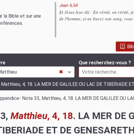
Jean 6,54
Et Jésus leur dit : En vérité, en vérité, 
 la Bible et sur une
de l'homme, et ne buvez son sang, vous 
onférences.
Bib
vre
Que recherchez-vous ?
atthieu
✖
, Matthieu, 4, 18. LA MER DE GALILEE OU LAC DE TIBERIADE 
ppendice- Note 33, Matthieu, 4, 18. LA MER DE GALILEE OU 
33,
Matthieu
, 4, 18
. LA MER DE 
TIBERIADE ET DE GENESARETH