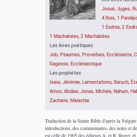
Josué,
Juges,
Ru
4 Rois,
1 Parali
1 Esdras,
2 Esdr
1 Machabées,
2 Machabées
Les livres poétiques
Job,
Psaumes,
Proverbes,
Ecclésiaste,
C
Sagesse,
Ecclésiastique
Les prophètes
Isaïe,
Jérémie,
Lamentations,
Baruch,
Éz
Amos,
Abdias,
Jonas,
Michée,
Nahum,
Ha
Zacharie,
Malachie
Traduction de la Sainte Bible d'après la Vulgat
introductions, des commentaires, des notes et d
est celle de 1905 des éditeurs A. et R. Roger, e