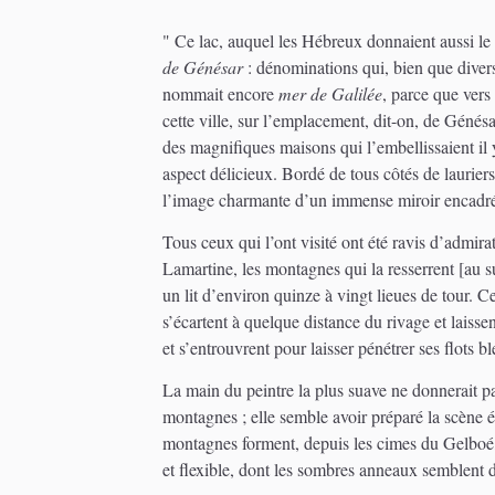
" Ce lac, auquel les Hébreux donnaient aussi l
de Génésar
: dénominations qui, bien que diver
nommait encore
mer de Galilée
, parce que vers 
cette ville, sur l’emplacement, dit-on, de Génésa
des magnifiques maisons qui l’embellissaient il 
aspect délicieux. Bordé de tous côtés de lauriers-
l’image charmante d’un immense miroir encadré
Tous ceux qui l’ont visité ont été ravis d’admira
Lamartine, les montagnes qui la resserrent [au su
un lit d’environ quinze à vingt lieues de tour. C
s’écartent à quelque distance du rivage et laissen
et s’entrouvrent pour laisser pénétrer ses flots 
La main du peintre la plus suave ne donnerait pa
montagnes ; elle semble avoir préparé la scène é
montagnes forment, depuis les cimes du Gelboé,
et flexible, dont les sombres anneaux semblent d