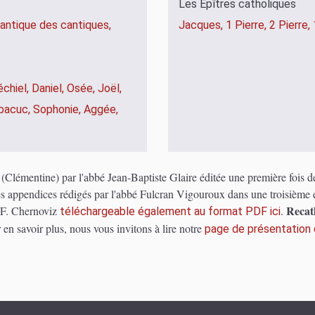
Les Épîtres catholiques
antique des cantiques,
Jacques,
1 Pierre,
2 Pierre,
échiel,
Daniel,
Osée,
Joël,
bacuc,
Sophonie,
Aggée,
e (Clémentine) par l'abbé Jean-Baptiste Glaire éditée une première fois 
es appendices rédigés par l'abbé Fulcran Vigouroux dans une troisième é
Recath
t F. Chernoviz
.
téléchargeable également au format PDF ici
 en savoir plus, nous vous invitons à lire notre
page de présentation d