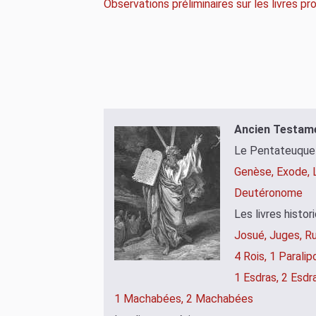
Observations préliminaires sur les livres p
Ancien Testam
Le Pentateuque
Genèse,
Exode,
Deutéronome
Les livres histor
Josué,
Juges,
Ru
4 Rois,
1 Parali
1 Esdras,
2 Esdr
1 Machabées,
2 Machabées