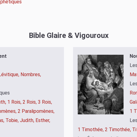
rophétiques
Bible Glaire & Vigouroux
ent
No
Les
Lévitique,
Nombres,
Mat
Les
iques
Ro
th,
1 Rois,
2 Rois,
3 Rois,
Gal
pomènes,
2 Paralipomènes,
1 T
as,
Tobie,
Judith,
Esther,
Les
1 Timothée,
2 Timothée,
Ti