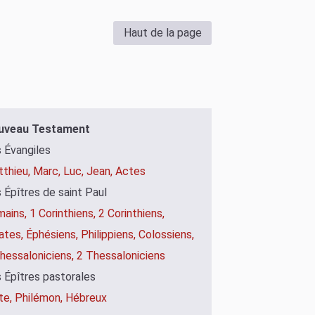
Haut de la page
uveau Testament
 Évangiles
thieu,
Marc,
Luc,
Jean,
Actes
 Épîtres de saint Paul
mains,
1 Corinthiens,
2 Corinthiens,
ates,
Éphésiens,
Philippiens,
Colossiens,
hessaloniciens,
2 Thessaloniciens
 Épîtres pastorales
te,
Philémon,
Hébreux