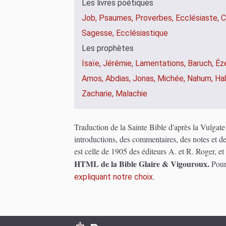
Les livres poétiques
Job,
Psaumes,
Proverbes,
Ecclésiaste,
C
Sagesse,
Ecclésiastique
Les prophètes
Isaïe,
Jérémie,
Lamentations,
Baruch,
Éz
Amos,
Abdias,
Jonas,
Michée,
Nahum,
Ha
Zacharie,
Malachie
Traduction de la Sainte Bible d'après la Vulgat
introductions, des commentaires, des notes et d
est celle de 1905 des éditeurs A. et R. Roger, e
HTML de la Bible Glaire & Vigouroux.
Pour
.
expliquant notre choix