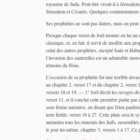
royaume de Juda. Peut-être vivait-il à Jérusalem. 
Jérusalem et Césarée. Quelques commentateurs su
Ses prophéties ne sont pas datées, mais on peut
Presque chaque verset de Joël montre en lui un ma
classique, et, en fait, il servit de modèle aux pr
celui des autres prophètes, excepté Isaïe et Hab
l’invasion des sauterelles est un admirable morce
témoins du fléau.
L’occasion de sa prophétie fut une terrible invas
au chapitre 2, verset 17 et du chapitre 2, verset 
versets 18 et 19. ― 1° Joël décrit les ravages de
verset 11, et il conclut cette première partie pa
sous forme narrative, en disant que Dieu pardonn
terre fertile, verset 18 à 27. Cette pluie sera le
anéantira tous les ennemis des Juifs, rassemblés 
le jour lui-même, chapitre 3, versets 1 à 17. C