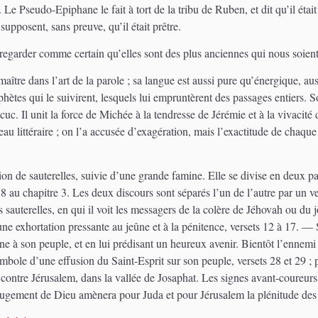
Le Pseudo-Epiphane le fait à tort de la tribu de Ruben, et dit qu’il était
pposent, sans preuve, qu’il était prêtre.
 regarder comme certain qu’elles sont des plus anciennes qui nous soien
ître dans l’art de la parole ; sa langue est aussi pure qu’énergique, au
ophètes qui le suivirent, lesquels lui empruntèrent des passages entiers. S
acuc. Il unit la force de Michée à la tendresse de Jérémie et à la vivaci
au littéraire ; on l’a accusée d’exagération, mais l’exactitude de chaque t
ion de sauterelles, suivie d’une grande famine. Elle se divise en deux pa
18 au chapitre 3. Les deux discours sont séparés l’un de l’autre par un ver
s sauterelles, en qui il voit les messagers de la colère de Jéhovah ou du 
r une exhortation pressante au jeûne et à la pénitence, versets 12 à 17. ― 
e à son peuple, et en lui prédisant un heureux avenir. Bientôt l’ennemi 
 symbole d’une effusion du Saint-Esprit sur son peuple, versets 28 et 29 ;
contre Jérusalem, dans la vallée de Josaphat. Les signes avant-coureurs d
e jugement de Dieu amènera pour Juda et pour Jérusalem la plénitude des