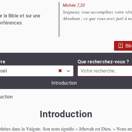
Michée 7,20
Seigneur, vous accomplirez votre vér
 la Bible et sur une
Abraham ; ce que vous avez juré à no
onférences.
Bib
vre
Que recherchez-vous ?
oël
✖
Introduction
uction
Introduction
rophètes dans la Vulgate. Son nom signifie « Jéhovah est Dieu. » Nous ne s