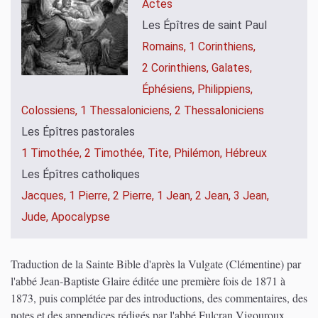
Actes
Les Épîtres de saint Paul
Romains,
1 Corinthiens,
2 Corinthiens,
Galates,
Éphésiens,
Philippiens,
Colossiens,
1 Thessaloniciens,
2 Thessaloniciens
Les Épîtres pastorales
1 Timothée,
2 Timothée,
Tite,
Philémon,
Hébreux
Les Épîtres catholiques
Jacques,
1 Pierre,
2 Pierre,
1 Jean,
2 Jean,
3 Jean,
Jude,
Apocalypse
Traduction de la Sainte Bible d'après la Vulgate (Clémentine) par
l'abbé Jean-Baptiste Glaire éditée une première fois de 1871 à
1873, puis complétée par des introductions, des commentaires, des
notes et des appendices rédigés par l'abbé Fulcran Vigouroux