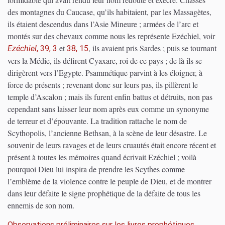
des montagnes du Caucase, qu’ils habitaient, par les Massagètes,
ils étaient descendus dans l’Asie Mineure ; armées de l’arc et
montés sur des chevaux comme nous les représente Ezéchiel, voir
et
, ils avaient pris Sardes ; puis se tournant
Ezéchiel
, 39, 3
38, 15
vers la Médie, ils défirent Cyaxare, roi de ce pays ; de là ils se
dirigèrent vers l’Egypte. Psammétique parvint à les éloigner, à
force de présents ; revenant donc sur leurs pas, ils pillèrent le
temple d’Ascalon ; mais ils furent enfin battus et détruits, non pas
cependant sans laisser leur nom après eux comme un synonyme
de terreur et d’épouvante. La tradition rattache le nom de
Scythopolis, l’ancienne Bethsan, à la scène de leur désastre. Le
souvenir de leurs ravages et de leurs cruautés était encore récent et
présent à toutes les mémoires quand écrivait Ezéchiel ; voilà
pourquoi Dieu lui inspira de prendre les Scythes comme
l’emblème de la violence contre le peuple de Dieu, et de montrer
dans leur défaite le signe prophétique de la défaite de tous les
ennemis de son nom.
Observations préliminaires sur les livres prophétiques