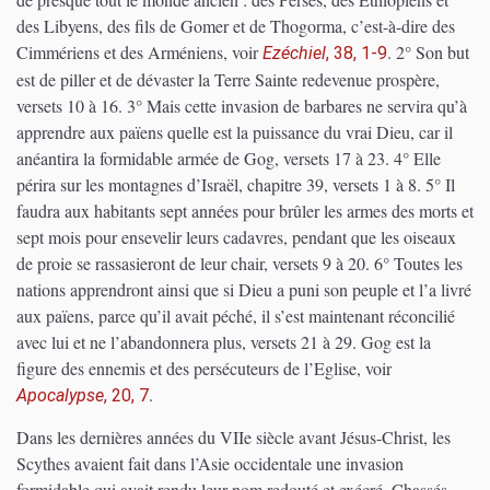
des Libyens, des fils de Gomer et de Thogorma, c’est-à-dire des
Cimmériens et des Arméniens, voir
. 2° Son but
Ezéchiel
, 38, 1-9
est de piller et de dévaster la Terre Sainte redevenue prospère,
versets 10 à 16. 3° Mais cette invasion de barbares ne servira qu’à
apprendre aux païens quelle est la puissance du vrai Dieu, car il
anéantira la formidable armée de Gog, versets 17 à 23. 4° Elle
périra sur les montagnes d’Israël, chapitre 39, versets 1 à 8. 5° Il
faudra aux habitants sept années pour brûler les armes des morts et
sept mois pour ensevelir leurs cadavres, pendant que les oiseaux
de proie se rassasieront de leur chair, versets 9 à 20. 6° Toutes les
nations apprendront ainsi que si Dieu a puni son peuple et l’a livré
aux païens, parce qu’il avait péché, il s’est maintenant réconcilié
avec lui et ne l’abandonnera plus, versets 21 à 29. Gog est la
figure des ennemis et des persécuteurs de l’Eglise, voir
.
Apocalypse
, 20, 7
Dans les dernières années du VIIe siècle avant Jésus-Christ, les
Scythes avaient fait dans l’Asie occidentale une invasion
formidable qui avait rendu leur nom redouté et exécré. Chassés