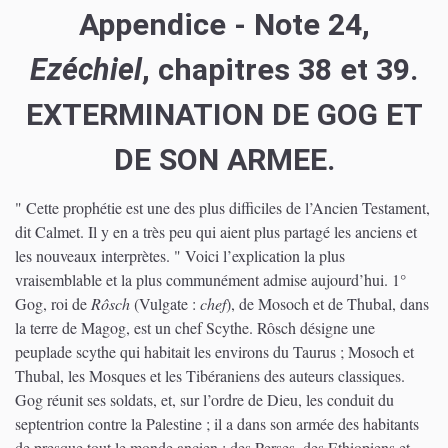
Appendice - Note 24,
Ezéchiel
, chapitres 38 et 39.
EXTERMINATION DE GOG ET
DE SON ARMEE.
" Cette prophétie est une des plus difficiles de l’Ancien Testament,
dit Calmet. Il y en a très peu qui aient plus partagé les anciens et
les nouveaux interprètes. " Voici l’explication la plus
vraisemblable et la plus communément admise aujourd’hui. 1°
Gog, roi de
Rôsch
(Vulgate :
chef
), de Mosoch et de Thubal, dans
la terre de Magog, est un chef Scythe. Rôsch désigne une
peuplade scythe qui habitait les environs du Taurus ; Mosoch et
Thubal, les Mosques et les Tibéraniens des auteurs classiques.
Gog réunit ses soldats, et, sur l’ordre de Dieu, les conduit du
septentrion contre la Palestine ; il a dans son armée des habitants
de presque tout le monde ancien : des Perses, des Ethiopiens et